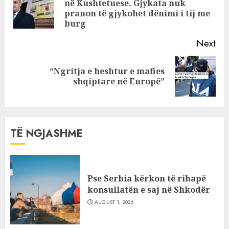
në Kushtetuese. Gjykata nuk
Pre
pranon të gjykohet dënimi i tij me
pos
burg
Next
“Ngritja e heshtur e mafies
Next
shqiptare në Europë”
post:
TË NGJASHME
Pse Serbia kërkon të rihapë
konsullatën e saj në Shkodër
AUGUST 1, 2026