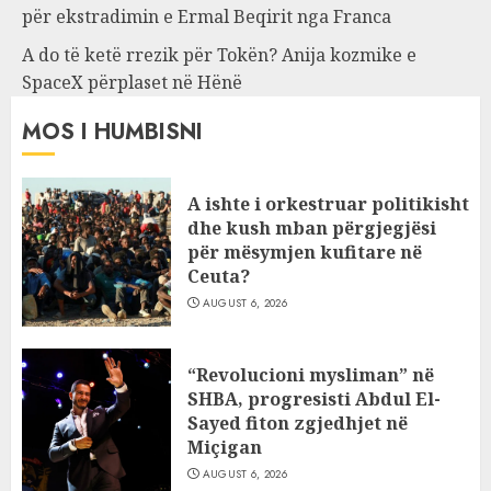
për ekstradimin e Ermal Beqirit nga Franca
A do të ketë rrezik për Tokën? Anija kozmike e
SpaceX përplaset në Hënë
MOS I HUMBISNI
A ishte i orkestruar politikisht
dhe kush mban përgjegjësi
për mësymjen kufitare në
Ceuta?
AUGUST 6, 2026
“Revolucioni mysliman” në
SHBA, progresisti Abdul El-
Sayed fiton zgjedhjet në
Miçigan
AUGUST 6, 2026