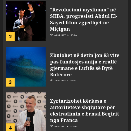
“Revolucioni mysliman” në
SHBA, progresisti Abdul El-
Sayed fiton zgjedhjet në
Miçigan
2
AUGUST 6, 2026
Zbulohet në detin Jon 83 vite
pas fundosjes anija e rrallë
gjermane e Luftës së Dytë
Botërore
3
AUGUST 6, 2026
Zyrtarizohet kërkesa e
autoriteteve shqiptare për
ekstradimin e Ermal Beqirit
nga Franca
4
AUGUST 6, 2026