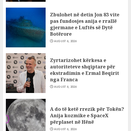
Zbulohet në detin Jon 83 vite
pas fundosjes anija e rrallë
gjermane e Luftës së Dytë
Botërore
AUGUST 6, 2026
Zyrtarizohet kërkesa e
autoriteteve shqiptare për
ekstradimin e Ermal Beqirit
nga Franca
AUGUST 6, 2026
A do të ketë rrezik për Tokën?
Anija kozmike e SpaceX
përplaset në Hënë
AUGUST 6, 2026