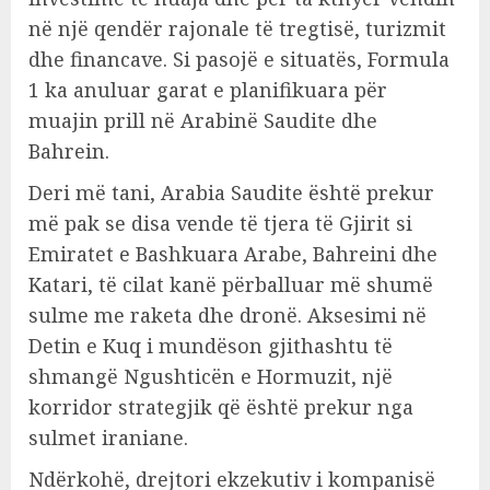
në një qendër rajonale të tregtisë, turizmit
dhe financave. Si pasojë e situatës, Formula
1 ka anuluar garat e planifikuara për
muajin prill në Arabinë Saudite dhe
Bahrein.
Deri më tani, Arabia Saudite është prekur
më pak se disa vende të tjera të Gjirit si
Emiratet e Bashkuara Arabe, Bahreini dhe
Katari, të cilat kanë përballuar më shumë
sulme me raketa dhe dronë. Aksesimi në
Detin e Kuq i mundëson gjithashtu të
shmangë Ngushticën e Hormuzit, një
korridor strategjik që është prekur nga
sulmet iraniane.
Ndërkohë, drejtori ekzekutiv i kompanisë