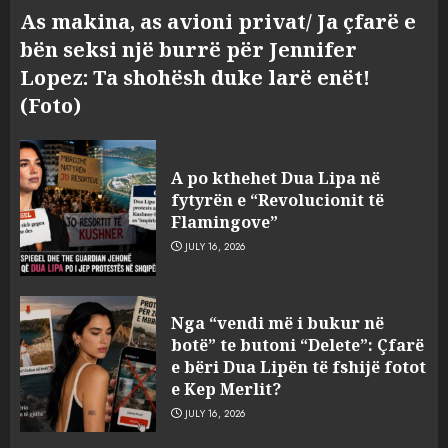
As makina, as avioni privat/ Ja çfarë e
bën seksi një burrë për Jennifer
Lopez: Ta shohësh duke larë enët!
(Foto)
A po kthehet Dua Lipa në
fytyrën e “Revolucionit të
Flamingove”
JULY 16, 2026
Zbulohet në detin Jon 83 vite
Nga “vendi më i bukur në
pas fundosjes anija e rrallë
botë” te butoni “Delete”: Çfarë
gjermane e Luftës së Dytë
e bëri Dua Lipën të fshijë fotot
Botërore
e Kep Merlit?
3
AUGUST 6, 2026
JULY 16, 2026