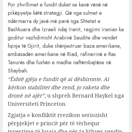
Por zhvillimet e fundit duket se kanë vënë në
pikëpyetje këtë strategji. Që nga sulmet e
ndërmarra dy javë më parë nga Shtetet e
Bashkuara dhe Izraeli ndaj Iranit, regjimi iranian ka
goditur vazhdimisht Arabinë Saudite dhe vendet
fqinje të Gjirit, duke shënjestruar baza amerikane,
ambasadën amerikane në Riad, rafinerinë e Ras
Tanurës dhe fushën e madhe naftëmbajtëse në
Shaybah.
“Është gjëja e fundit që ai dëshironte. Ai
kërkon stabilitet dhe rend, jo raketa dhe
dronë në ajër”,
u shpreh Bernard Haykel nga
Universiteti Princeton.
Zgjatja e konfliktit rrezikon seriozisht
përpjekjet e princit për të tërhequr
investime të huaja dhe për ta kthyer vendin