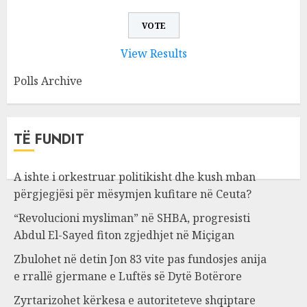
View Results
Polls Archive
TË FUNDIT
A ishte i orkestruar politikisht dhe kush mban
përgjegjësi për mësymjen kufitare në Ceuta?
“Revolucioni mysliman” në SHBA, progresisti
Abdul El-Sayed fiton zgjedhjet në Miçigan
Zbulohet në detin Jon 83 vite pas fundosjes anija
e rrallë gjermane e Luftës së Dytë Botërore
Zyrtarizohet kërkesa e autoriteteve shqiptare