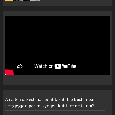
A do të ketë rrezik për Tokën?
Anija kozmike e SpaceX
përplaset në Hënë
AUGUST 6, 2026
5
A ishte i orkestruar politikisht
dhe kush mban përgjegjësi
për mësymjen kufitare në
Ceuta?
1
AUGUST 6, 2026
“Revolucioni mysliman” në
A ishte i orkestruar politikisht dhe kush mban
SHBA, progresisti Abdul El-
Sayed fiton zgjedhjet në
përgjegjësi për mësymjen kufitare në Ceuta?
Miçigan