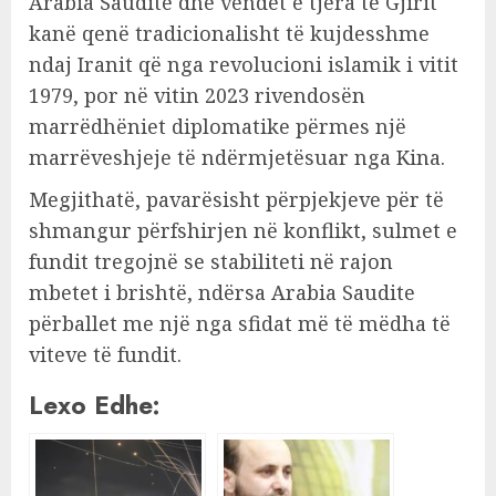
Arabia Saudite dhe vendet e tjera të Gjirit
kanë qenë tradicionalisht të kujdesshme
ndaj Iranit që nga revolucioni islamik i vitit
1979, por në vitin 2023 rivendosën
marrëdhëniet diplomatike përmes një
marrëveshjeje të ndërmjetësuar nga Kina.
Megjithatë, pavarësisht përpjekjeve për të
shmangur përfshirjen në konflikt, sulmet e
fundit tregojnë se stabiliteti në rajon
mbetet i brishtë, ndërsa Arabia Saudite
përballet me një nga sfidat më të mëdha të
viteve të fundit.
Lexo Edhe: