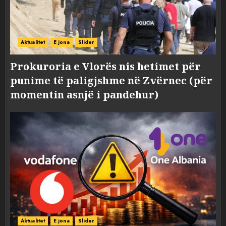
Aktualitet
E jona
Slider
Prokuroria e Vlorës nis hetimet për
punime të paligjshme në Zvërnec (për
momentin asnjë i pandehur)
Aktualitet
E jona
Slider