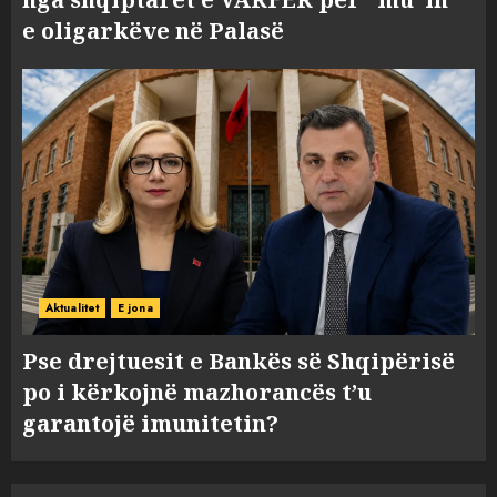
e oligarkëve në Palasë
Aktualitet
E jona
Pse drejtuesit e Bankës së Shqipërisë
po i kërkojnë mazhorancës t’u
garantojë imunitetin?