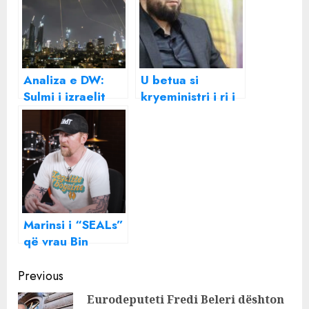
Analiza e DW:
U betua si
Sulmi i izraelit
kryeministri i ri i
ndaj Iranit,
Sirisë, kush është
ndezje e
Mohammed al-
konfliktit në
Bashir?
Lindjen e
Mesme?
Marinsi i “SEALs”
që vrau Bin
Ladenin: Ja për se
Continue
më dërguan me
Previous
mision në
Reading
Eurodeputeti Fredi Beleri dështon
Shqipëri