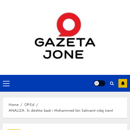
Skip
to
content
Primary
Menu
Home
OP-Ed
ANALIZA: Si dështoi basti i Mohammed bin Salmanit ndaj Iranit