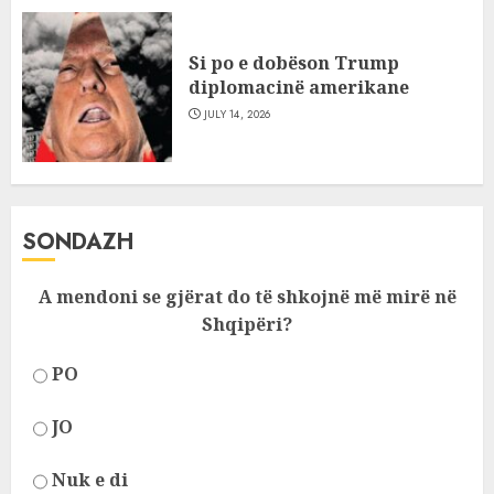
Si po e dobëson Trump
diplomacinë amerikane
JULY 14, 2026
SONDAZH
A mendoni se gjërat do të shkojnë më mirë në
Shqipëri?
PO
JO
Nuk e di