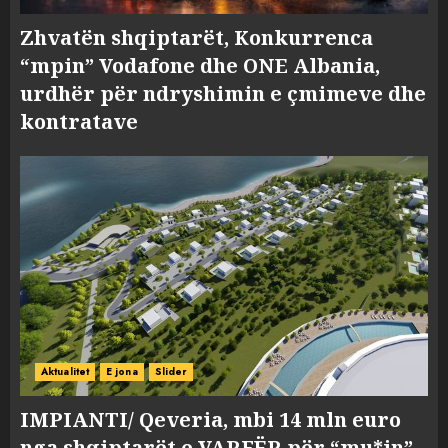
Zhvatën shqiptarët, Konkurrenca
“mpin” Vodafone dhe ONE Albania,
urdhër për ndryshimin e çmimeve dhe
kontratave
Aktualitet
E jona
Slider
IMPIANTI/ Qeveria, mbi 14 mln euro
nga shqiptarët e VARFËR për “mu*in”