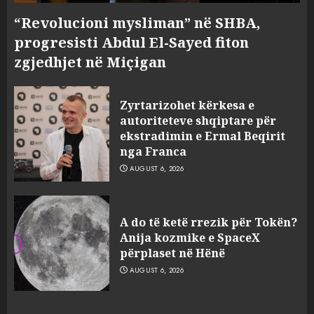
“Revolucioni mysliman” në SHBA,
progresisti Abdul El-Sayed fiton
zgjedhjet në Miçigan
Zyrtarizohet kërkesa e
autoriteteve shqiptare për
ekstradimin e Ermal Beqirit
nga Franca
AUGUST 6, 2026
A do të ketë rrezik për Tokën?
Anija kozmike e SpaceX
përplaset në Hënë
AUGUST 6, 2026