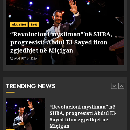
A ishte i orkestruar politikisht
dhe kush mban përgjegjësi
Aktualitet
Botë
për mësymjen kufitare në
“Revolucioni mysliman” në SHBA,
Ceuta?
progresisti Abdul El-Sayed fiton
1
AUGUST 6, 2026
zgjedhjet në Miçigan
AUGUST 6, 2026
“Revolucioni mysliman” në
SHBA, progresisti Abdul El-
Sayed fiton zgjedhjet në
Miçigan
TRENDING NEWS
2
AUGUST 6, 2026
Zbulohet në detin Jon 83 vite
pas fundosjes anija e rrallë
gjermane e Luftës së Dytë
Botërore