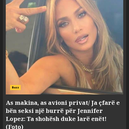
Buzz
As makina, as avioni privat/ Ja çfarë e
bën seksi një burrë për Jennifer
Lopez: Ta shohësh duke larë enët!
(Foto)