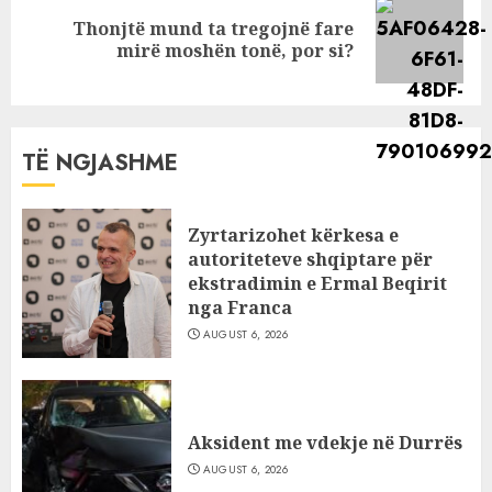
Thonjtë mund ta tregojnë fare
Next
mirë moshën tonë, por si?
post:
TË NGJASHME
Zyrtarizohet kërkesa e
autoriteteve shqiptare për
ekstradimin e Ermal Beqirit
nga Franca
AUGUST 6, 2026
Aksident me vdekje në Durrës
AUGUST 6, 2026