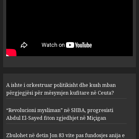
Ceuta?
1
AUGUST 6, 2026
“Revolucioni mysliman” në
SHBA, progresisti Abdul El-
Sayed fiton zgjedhjet në
Miçigan
2
AUGUST 6, 2026
Zbulohet në detin Jon 83 vite
A ishte i orkestruar politikisht dhe kush mban
pas fundosjes anija e rrallë
gjermane e Luftës së Dytë
përgjegjësi për mësymjen kufitare në Ceuta?
Botërore
3
AUGUST 6, 2026
“Revolucioni mysliman” në SHBA, progresisti
Abdul El-Sayed fiton zgjedhjet në Miçigan
Zyrtarizohet kërkesa e
autoriteteve shqiptare për
Zbulohet në detin Jon 83 vite pas fundosjes anija e