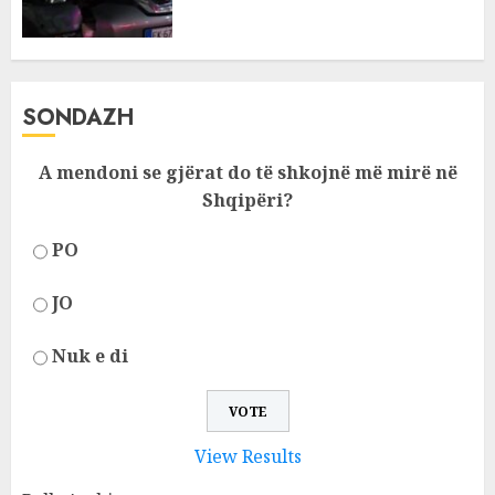
SONDAZH
A mendoni se gjërat do të shkojnë më mirë në
Shqipëri?
PO
JO
Nuk e di
View Results