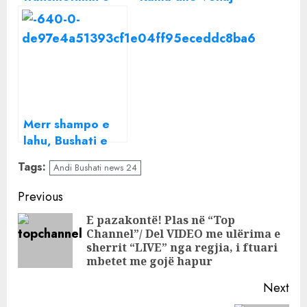
edicionit të
po bëjnë krim në
lajmeve live,
Tiranë, nuk do
sanitarja me
çuditesha nëse
fshesë në duar i
Rilindja ka blerë
futet në studio
Berishën te Kulla
Merr shampo e
lahu, Bushati e
degjeneroi LIVE,
Tags:
Andi Bushati news 24
Ergys Mertiri: Jam
bere pishman
Continue
Previous
Reading
E pazakontë! Plas në “Top
Channel”/ Del VIDEO me ulërima e
Pre
sherrit “LIVE” nga regjia, i ftuari
pos
mbetet me gojë hapur
Next