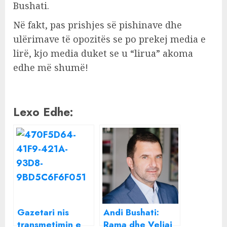
Bushati.
Në fakt, pas prishjes së pishinave dhe
ulërimave të opozitës se po prekej media e
lirë, kjo media duket se u “lirua” akoma
edhe më shumë!
Lexo Edhe:
Gazetari nis
Andi Bushati:
transmetimin e
Rama dhe Veliaj