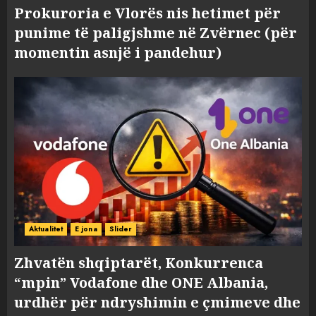
Prokuroria e Vlorës nis hetimet për
punime të paligjshme në Zvërnec (për
momentin asnjë i pandehur)
Aktualitet
E jona
Slider
Zhvatën shqiptarët, Konkurrenca
“mpin” Vodafone dhe ONE Albania,
urdhër për ndryshimin e çmimeve dhe