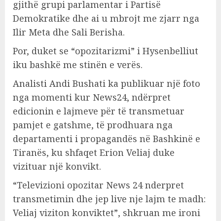
gjithë grupi parlamentar i Partisë
Demokratike dhe ai u mbrojt me zjarr nga
Ilir Meta dhe Sali Berisha.
Por, duket se “opozitarizmi” i Hysenbelliut
iku bashkë me stinën e verës.
Analisti Andi Bushati ka publikuar një foto
nga momenti kur News24, ndërpret
edicionin e lajmeve për të transmetuar
pamjet e gatshme, të prodhuara nga
departamenti i propagandës në Bashkinë e
Tiranës, ku shfaqet Erion Veliaj duke
vizituar një konvikt.
“Televizioni opozitar News 24 nderpret
transmetimin dhe jep live nje lajm te madh:
Veliaj viziton konviktet”, shkruan me ironi