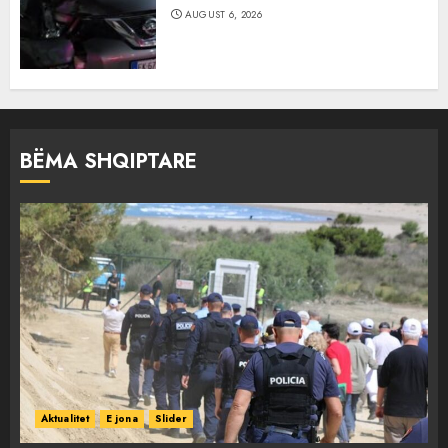
AUGUST 6, 2026
BËMA SHQIPTARE
Aktualitet
E jona
Slider