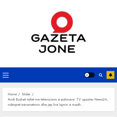
Skip
to
content
Primary
Menu
Home
Slider
Andi Bushati tallet me televizionin e pishinave: TV opozitar News24,
ndërpret transmetimin dhe jep live lajmin e madh…