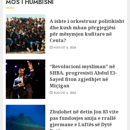
MOS I HUMBISNI
A ishte i orkestruar politikisht
dhe kush mban përgjegjësi
për mësymjen kufitare në
Ceuta?
AUGUST 6, 2026
“Revolucioni mysliman” në
SHBA, progresisti Abdul El-
Sayed fiton zgjedhjet në
Miçigan
AUGUST 6, 2026
Zbulohet në detin Jon 83 vite
pas fundosjes anija e rrallë
gjermane e Luftës së Dytë