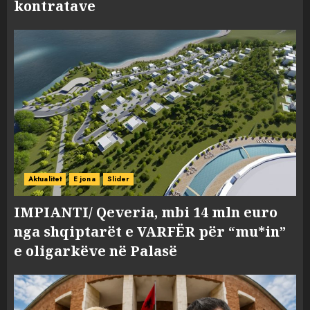
kontratave
Aktualitet
E jona
Slider
IMPIANTI/ Qeveria, mbi 14 mln euro
nga shqiptarët e VARFËR për “mu*in”
e oligarkëve në Palasë