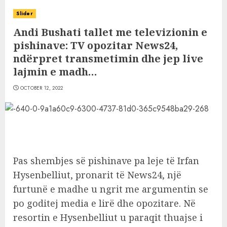
Slider
Andi Bushati tallet me televizionin e
pishinave: TV opozitar News24,
ndërpret transmetimin dhe jep live
lajmin e madh…
OCTOBER 12, 2022
Pas shembjes së pishinave pa leje të Irfan
Hysenbelliut, pronarit të News24, një
furtunë e madhe u ngrit me argumentin se
po goditej media e lirë dhe opozitare. Në
resortin e Hysenbelliut u paraqit thuajse i