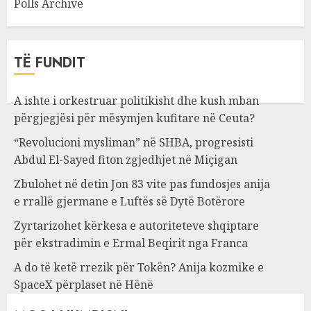
Polls Archive
TË FUNDIT
A ishte i orkestruar politikisht dhe kush mban
përgjegjësi për mësymjen kufitare në Ceuta?
“Revolucioni mysliman” në SHBA, progresisti
Abdul El-Sayed fiton zgjedhjet në Miçigan
Zbulohet në detin Jon 83 vite pas fundosjes anija
e rrallë gjermane e Luftës së Dytë Botërore
Zyrtarizohet kërkesa e autoriteteve shqiptare
për ekstradimin e Ermal Beqirit nga Franca
A do të ketë rrezik për Tokën? Anija kozmike e
SpaceX përplaset në Hënë