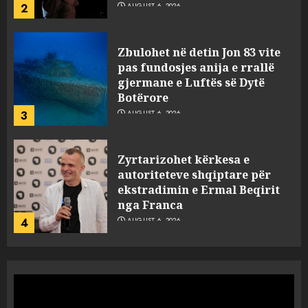
3
AUGUST 6, 2026
Zyrtarizohet kërkesa e
autoriteteve shqiptare për
ekstradimin e Ermal Beqirit
nga Franca
4
AUGUST 6, 2026
A do të ketë rrezik për Tokën?
Anija kozmike e SpaceX
përplaset në Hënë
AUGUST 6, 2026
5
A ishte i orkestruar politikisht
dhe kush mban përgjegjësi
për mësymjen kufitare në