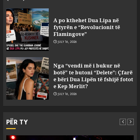
Zbulohet në detin Jon 83 vite
pas fundosjes anija e rrallë
A po kthehet Dua Lipa në
gjermane e Luftës së Dytë
fytyrën e “Revolucionit të
Botërore
Flamingove”
3
AUGUST 6, 2026
JULY 16, 2026
Zyrtarizohet kërkesa e
Nga “vendi më i bukur në
autoriteteve shqiptare për
botë” te butoni “Delete”: Çfarë
ekstradimin e Ermal Beqirit
e bëri Dua Lipën të fshijë fotot
nga Franca
e Kep Merlit?
4
AUGUST 6, 2026
JULY 16, 2026
A do të ketë rrezik për Tokën?
Anija kozmike e SpaceX
PËR TY
përplaset në Hënë
AUGUST 6, 2026
5