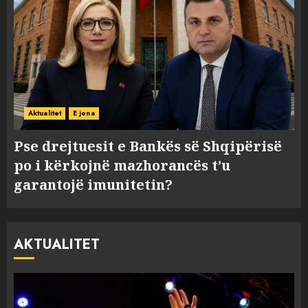
Aktualitet
E jona
Pse drejtuesit e Bankës së Shqipërisë
po i kërkojnë mazhorancës t’u
garantojë imunitetin?
AKTUALITET