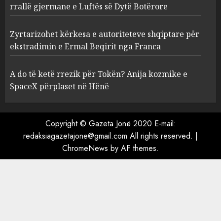
ekstradimin e Ermal Beqirit
rrallë gjermane e Luftës së Dytë Botërore
nga Franca
4
AUGUST 6, 2026
Zyrtarizohet kërkesa e autoriteteve shqiptare për
ekstradimin e Ermal Beqirit nga Franca
A do të ketë rrezik për Tokën?
Anija kozmike e SpaceX
A do të ketë rrezik për Tokën? Anija kozmike e
përplaset në Hënë
SpaceX përplaset në Hënë
AUGUST 6, 2026
5
Copyright © Gazeta Jonë 2020 E-mail:
redaksiagazetajone@gmail.com All rights reserved.
|
ChromeNews
by AF themes.