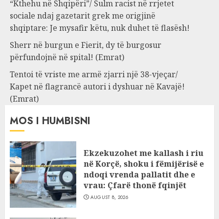
“Kthehu në Shqipëri”/ Sulm racist në rrjetet
sociale ndaj gazetarit grek me origjinë
shqiptare: Je mysafir këtu, nuk duhet të flasësh!
Sherr në burgun e Fierit, dy të burgosur
përfundojnë në spital! (Emrat)
Tentoi të vriste me armë zjarri një 38-vjeçar/
Kapet në flagrancë autori i dyshuar në Kavajë!
(Emrat)
MOS I HUMBISNI
Ekzekuzohet me kallash i riu
në Korçë, shoku i fëmijërisë e
ndoqi vrenda pallatit dhe e
vrau: Çfarë thonë fqinjët
AUGUST 8, 2026