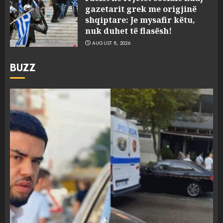
gazetarit grek me origjinë
shqiptare: Je mysafir këtu,
nuk duhet të flasësh!
AUGUST 8, 2026
BUZZ