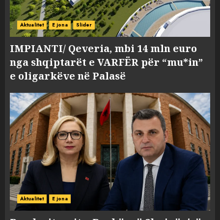
Aktualitet
E jona
Slider
IMPIANTI/ Qeveria, mbi 14 mln euro
nga shqiptarët e VARFËR për “mu*in”
e oligarkëve në Palasë
Aktualitet
E jona