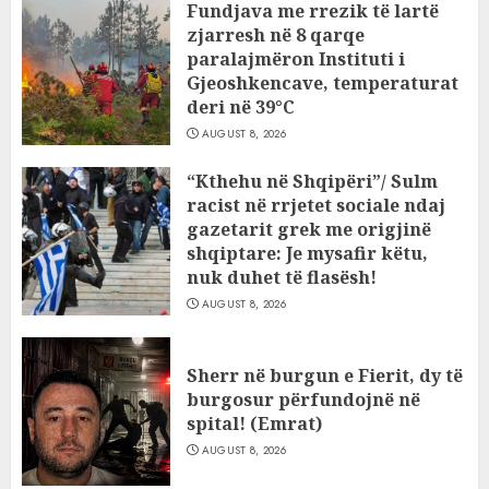
Fundjava me rrezik të lartë
zjarresh në 8 qarqe
paralajmëron Instituti i
Gjeoshkencave, temperaturat
deri në 39°C
AUGUST 8, 2026
“Kthehu në Shqipëri”/ Sulm
racist në rrjetet sociale ndaj
gazetarit grek me origjinë
shqiptare: Je mysafir këtu,
nuk duhet të flasësh!
AUGUST 8, 2026
Sherr në burgun e Fierit, dy të
burgosur përfundojnë në
spital! (Emrat)
AUGUST 8, 2026