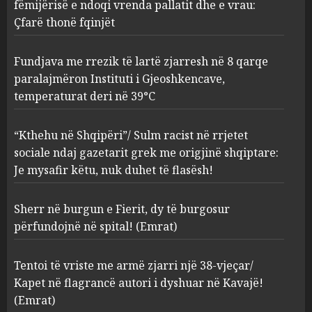
paralajmëron Instituti i
fëmijërisë e ndoqi vrenda pallatit dhe e vrau:
Gjeoshkencave, temperaturat
Çfarë thonë fqinjët
deri në 39°C
2
AUGUST 8, 2026
Fundjava me rrezik të lartë zjarresh në 8 qarqe
paralajmëron Instituti i Gjeoshkencave,
“Kthehu në Shqipëri”/ Sulm
temperaturat deri në 39°C
racist në rrjetet sociale ndaj
gazetarit grek me origjinë
shqiptare: Je mysafir këtu,
“Kthehu në Shqipëri”/ Sulm racist në rrjetet
nuk duhet të flasësh!
3
sociale ndaj gazetarit grek me origjinë shqiptare:
AUGUST 8, 2026
Je mysafir këtu, nuk duhet të flasësh!
Sherr në burgun e Fierit, dy të
Sherr në burgun e Fierit, dy të burgosur
burgosur përfundojnë në
spital! (Emrat)
përfundojnë në spital! (Emrat)
AUGUST 8, 2026
4
Tentoi të vriste me armë zjarri një 38-vjeçar/
Kapet në flagrancë autori i dyshuar në Kavajë!
Tentoi të vriste me armë
(Emrat)