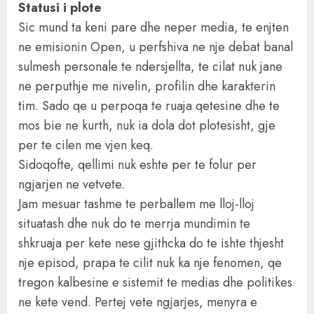
Statusi i plote
Sic mund ta keni pare dhe neper media, te enjten
ne emisionin Open, u perfshiva ne nje debat banal
sulmesh personale te ndersjellta, te cilat nuk jane
ne perputhje me nivelin, profilin dhe karakterin
tim. Sado qe u perpoqa te ruaja qetesine dhe te
mos bie ne kurth, nuk ia dola dot plotesisht, gje
per te cilen me vjen keq.
Sidoqofte, qellimi nuk eshte per te folur per
ngjarjen ne vetvete.
Jam mesuar tashme te perballem me lloj-lloj
situatash dhe nuk do te merrja mundimin te
shkruaja per kete nese gjithcka do te ishte thjesht
nje episod, prapa te cilit nuk ka nje fenomen, qe
tregon kalbesine e sistemit te medias dhe politikes
ne kete vend. Pertej vete ngjarjes, menyra e