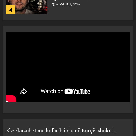
AUGUST 8, 2026
4
Tentoi të vriste me armë
zjarri një 38-vjeçar/ Kapet në
flagrancë autori i dyshuar në
Kavajë! (Emrat)
5
AUGUST 8, 2026
Ekzekuzohet me kallash i riu
në Korçë, shoku i fëmijërisë e
ndoqi vrenda pallatit dhe e
vrau: Çfarë thonë fqinjët
1
AUGUST 8, 2026
Fundjava me rrezik të lartë
Ekzekuzohet me kallash i riu në Korçë, shoku i
zjarresh në 8 qarqe