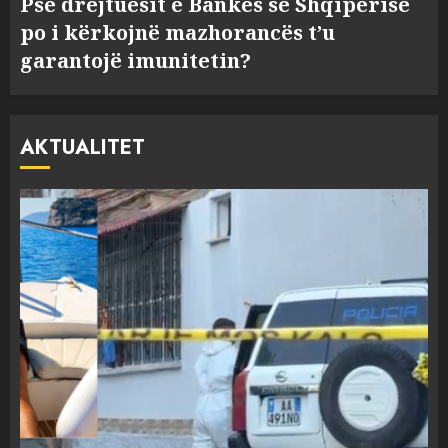
Pse drejtuesit e Bankës së Shqipërisë
po i kërkojnë mazhorancës t’u
garantojë imunitetin?
AKTUALITET