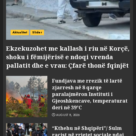
Aktualitet
Slider
Ekzekuzohet me kallash i riu në Korçë,
shoku i fëmijërisë e ndoqi vrenda
pallatit dhe e vrau: Çfarë thonë fqinjët
Fundjava me rrezik të lartë
zjarresh në 8 qarqe
paralajmëron Instituti i
Gjeoshkencave, temperaturat
deri në 39°C
AUGUST 8, 2026
“Kthehu në Shqipëri”/ Sulm
racist në rrjetet sociale ndaj