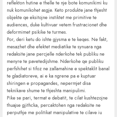
reflekton hutine e thelle te nje bote komunikimi ku
nuk komunikohet asgje. Keto produkte jane thjesht
objekte qe eksitojne instiktet me primitive te
audiences, duke kultivuar vetem frustracionet dhe
deformimet psikike te turmes.
Por, deri ketu do ishte gjysma e te keqes. Ne fakt,
mesazhet dhe efektet mediatike te synuara nga
redaksite jane percjelle nderkohe tek publiku ne
menyre te pavetedijshme. Nderkohe qe publiku
perfshihet si tifoz ne zallamahine e spektaklit banal
te gladiatoreve, ai e ka ngrene pa e kuptuar
shiringen e propagandes, nepermjet disa
teknikave shume te thjeshta manipulimi.
Pike se pari, termat e debatit, te cilat kushtezojne
thuajse gjithcka, percaktohen nga redaksite ne
perputhje me politikat manipulative te cilave iu