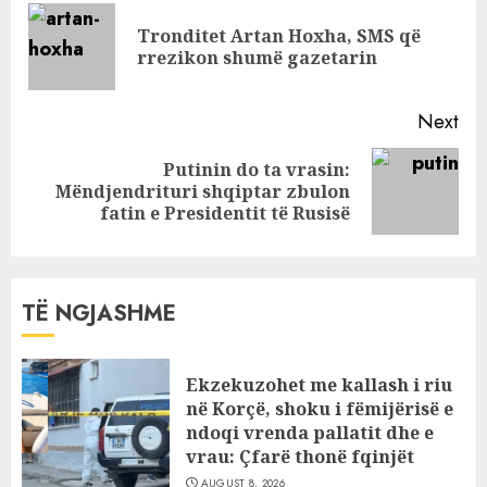
Shkëlqim Kameri:
Reading
S’jam bërë
Tronditet Artan Hoxha, SMS që
Pre
pishman!
rrezikon shumë gazetarin
pos
Next
Putinin do ta vrasin:
Next
Mëndjendrituri shqiptar zbulon
post:
fatin e Presidentit të Rusisë
TË NGJASHME
Ekzekuzohet me kallash i riu
në Korçë, shoku i fëmijërisë e
ndoqi vrenda pallatit dhe e
vrau: Çfarë thonë fqinjët
AUGUST 8, 2026