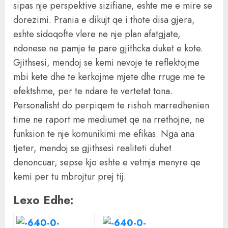
sipas nje perspektive sizifiane, eshte me e mire se
dorezimi. Prania e dikujt qe i thote disa gjera,
eshte sidoqofte vlere ne nje plan afatgjate,
ndonese ne pamje te pare gjithcka duket e kote.
Gjithsesi, mendoj se kemi nevoje te reflektojme
mbi kete dhe te kerkojme mjete dhe rruge me te
efektshme, per te ndare te vertetat tona.
Personalisht do perpiqem te rishoh marredhenien
time ne raport me mediumet qe na rrethojne, ne
funksion te nje komunikimi me efikas. Nga ana
tjeter, mendoj se gjithsesi realiteti duhet
denoncuar, sepse kjo eshte e vetmja menyre qe
kemi per tu mbrojtur prej tij.
Lexo Edhe: