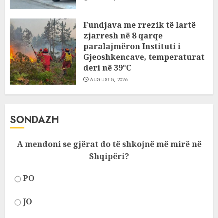
Fundjava me rrezik të lartë
zjarresh në 8 qarqe
paralajmëron Instituti i
Gjeoshkencave, temperaturat
deri në 39°C
AUGUST 8, 2026
SONDAZH
A mendoni se gjërat do të shkojnë më mirë në
Shqipëri?
PO
JO