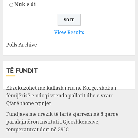
Nuk e di
View Results
Polls Archive
TË FUNDIT
Ekzekuzohet me kallash i riu në Korçë, shoku i
fëmijërisë e ndoqi vrenda pallatit dhe e vrau:
Çfarë thonë fqinjët
Fundjava me rrezik të lartë zjarresh në 8 qarqe
paralajmëron Instituti i Gjeoshkencave,
temperaturat deri në 39°C