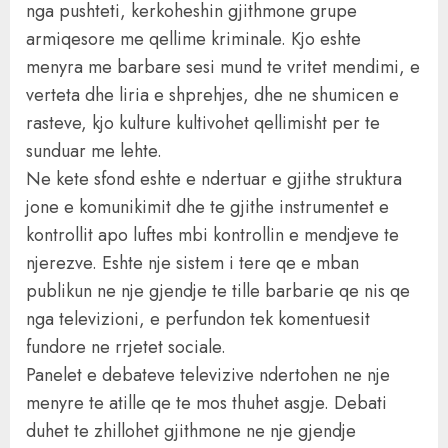
nga pushteti, kerkoheshin gjithmone grupe
armiqesore me qellime kriminale. Kjo eshte
menyra me barbare sesi mund te vritet mendimi, e
verteta dhe liria e shprehjes, dhe ne shumicen e
rasteve, kjo kulture kultivohet qellimisht per te
sunduar me lehte.
Ne kete sfond eshte e ndertuar e gjithe struktura
jone e komunikimit dhe te gjithe instrumentet e
kontrollit apo luftes mbi kontrollin e mendjeve te
njerezve. Eshte nje sistem i tere qe e mban
publikun ne nje gjendje te tille barbarie qe nis qe
nga televizioni, e perfundon tek komentuesit
fundore ne rrjetet sociale.
Panelet e debateve televizive ndertohen ne nje
menyre te atille qe te mos thuhet asgje. Debati
duhet te zhillohet gjithmone ne nje gjendje