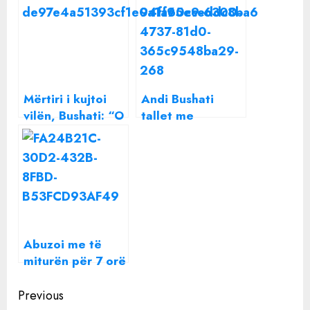
Mërtiri i kujtoi
Andi Bushati
vilën, Bushati: “O
tallet me
zar, rri për lekë
televizionin e
te parkingu i PD-
pishinave: TV
së”
opozitar News24,
ndërpret
transmetimin dhe
jep live lajmin e
madh…
Abuzoi me të
miturën për 7 orë
bashkë me 4
Continue
meshkuj të tjerë,
Previous