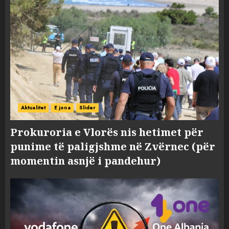
Aktualitet
E jona
Slider
Prokuroria e Vlorës nis hetimet për
punime të paligjshme në Zvërnec (për
momentin asnjë i pandehur)