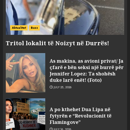
Aktualitet
Buzz
Tritol lokalit të Noizyt në Durrës!
As makina, as avioni privat/ Ja
çfarë e bën seksi një burrë për
Jennifer Lopez: Ta shohësh
duke larë enët! (Foto)
JULY 25, 2026
“Kthehu në Shqipëri”/ Sulm
racist në rrjetet sociale ndaj
A po kthehet Dua Lipa në
gazetarit grek me origjinë
fytyrën e “Revolucionit të
shqiptare: Je mysafir këtu,
Flamingove”
nuk duhet të flasësh!
3
JULY 16, 2026