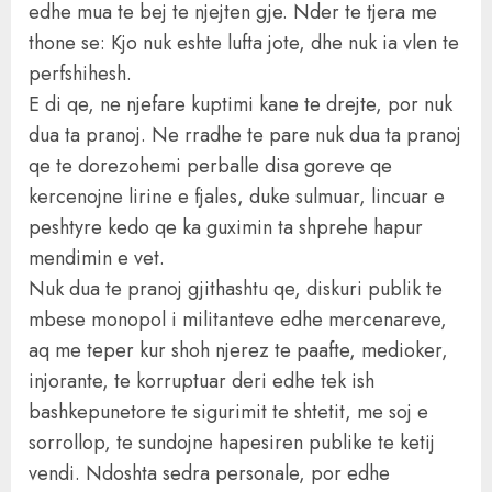
edhe mua te bej te njejten gje. Nder te tjera me
thone se: Kjo nuk eshte lufta jote, dhe nuk ia vlen te
perfshihesh.
E di qe, ne njefare kuptimi kane te drejte, por nuk
dua ta pranoj. Ne rradhe te pare nuk dua ta pranoj
qe te dorezohemi perballe disa goreve qe
kercenojne lirine e fjales, duke sulmuar, lincuar e
peshtyre kedo qe ka guximin ta shprehe hapur
mendimin e vet.
Nuk dua te pranoj gjithashtu qe, diskuri publik te
mbese monopol i militanteve edhe mercenareve,
aq me teper kur shoh njerez te paafte, medioker,
injorante, te korruptuar deri edhe tek ish
bashkepunetore te sigurimit te shtetit, me soj e
sorrollop, te sundojne hapesiren publike te ketij
vendi. Ndoshta sedra personale, por edhe