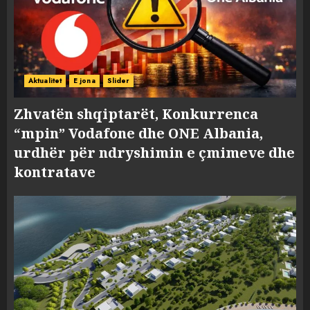
Aktualitet
E jona
Slider
Zhvatën shqiptarët, Konkurrenca
“mpin” Vodafone dhe ONE Albania,
urdhër për ndryshimin e çmimeve dhe
kontratave