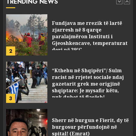
TRENDING NEWS
1
AUGUST 8, 2026
Fundjava me rrezik të lartë
zjarresh në 8 qarqe
paralajmëron Instituti i
Gjeoshkencave, temperaturat
deri në 39°C
2
AUGUST 8, 2026
“Kthehu në Shqipëri”/ Sulm
racist në rrjetet sociale ndaj
gazetarit grek me origjinë
shqiptare: Je mysafir këtu,
nuk duhet të flasësh!
3
AUGUST 8, 2026
Sherr në burgun e Fierit, dy të
burgosur përfundojnë në
spital! (Emrat)