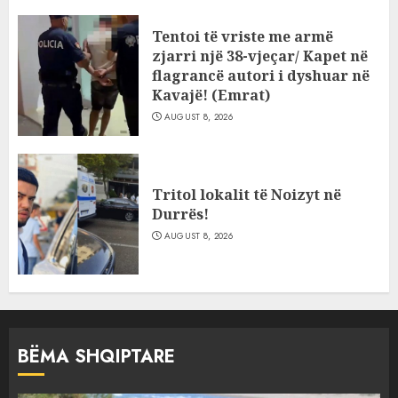
Tentoi të vriste me armë
zjarri një 38-vjeçar/ Kapet në
flagrancë autori i dyshuar në
Kavajë! (Emrat)
AUGUST 8, 2026
Tritol lokalit të Noizyt në
Durrës!
AUGUST 8, 2026
BËMA SHQIPTARE