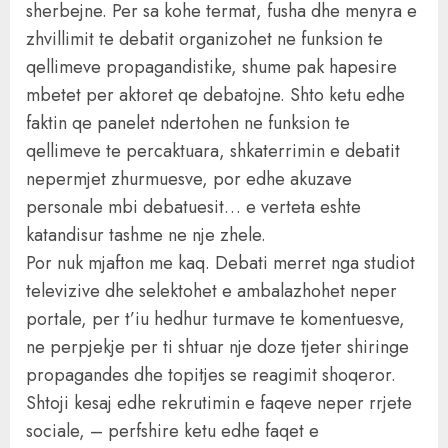
sherbejne. Per sa kohe termat, fusha dhe menyra e
zhvillimit te debatit organizohet ne funksion te
qellimeve propagandistike, shume pak hapesire
mbetet per aktoret qe debatojne. Shto ketu edhe
faktin qe panelet ndertohen ne funksion te
qellimeve te percaktuara, shkaterrimin e debatit
nepermjet zhurmuesve, por edhe akuzave
personale mbi debatuesit… e verteta eshte
katandisur tashme ne nje zhele.
Por nuk mjafton me kaq. Debati merret nga studiot
televizive dhe selektohet e ambalazhohet neper
portale, per t’iu hedhur turmave te komentuesve,
ne perpjekje per ti shtuar nje doze tjeter shiringe
propagandes dhe topitjes se reagimit shoqeror.
Shtoji kesaj edhe rekrutimin e faqeve neper rrjete
sociale, – perfshire ketu edhe faqet e