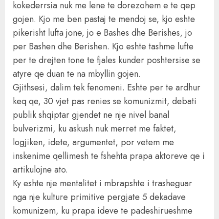
kokederrsia nuk me lene te dorezohem e te qep
gojen. Kjo me ben pastaj te mendoj se, kjo eshte
pikerisht lufta jone, jo e Bashes dhe Berishes, jo
per Bashen dhe Berishen. Kjo eshte tashme lufte
per te drejten tone te fjales kunder poshtersise se
atyre qe duan te na mbyllin gojen.
Gjithsesi, dalim tek fenomeni. Eshte per te ardhur
keq qe, 30 vjet pas renies se komunizmit, debati
publik shqiptar gjendet ne nje nivel banal
bulverizmi, ku askush nuk merret me faktet,
logjiken, idete, argumentet, por vetem me
inskenime qellimesh te fshehta prapa aktoreve qe i
artikulojne ato.
Ky eshte nje mentalitet i mbrapshte i trasheguar
nga nje kulture primitive pergjate 5 dekadave
komunizem, ku prapa ideve te padeshirueshme