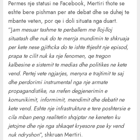
Permes nje statusi ne Facebook, Mertiri thote se
eshte bere pishman per ate debat dhe se duhej te
mbante veten, por qe i doli situata nga duart.
“J
am mesuar tashme te perballem me lloj-lloj
situatash dhe nuk do te merrja mundimin te shkruaja
per kete nese gjithcka do te ishte thjesht nje episod,
prapa te cilit nuk ka nje fenomen, qe tregon
kalbesine e sistemit te medias dhe politikes ne kete
vend. Pertej vete ngjarjes, menyra e trajtimit te saj
dhe perdorimi instrumental nga nje armate
propagandistike, na rrefen degjenerimin e
komunikimit, informimit, mendimit dhe debatit ne
kete vend. Eshte nje infrastrukture e tere poshtersie e
cila mban peng realitetin shqiptar ne keneten ku
jetojme dhe nje nga shkaqet kryesore pse ky vend
nuk ndryshon
“, shkruan Mertiri.