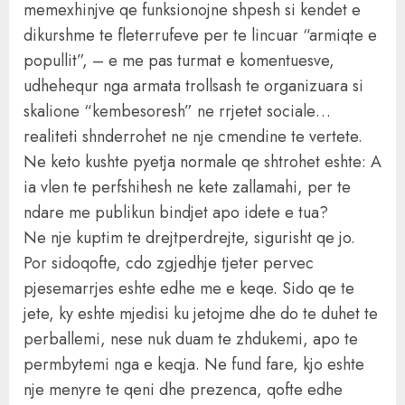
memexhinjve qe funksionojne shpesh si kendet e
dikurshme te fleterrufeve per te lincuar “armiqte e
popullit”, – e me pas turmat e komentuesve,
udhehequr nga armata trollsash te organizuara si
skalione “kembesoresh” ne rrjetet sociale…
realiteti shnderrohet ne nje cmendine te vertete.
Ne keto kushte pyetja normale qe shtrohet eshte: A
ia vlen te perfshihesh ne kete zallamahi, per te
ndare me publikun bindjet apo idete e tua?
Ne nje kuptim te drejtperdrejte, sigurisht qe jo.
Por sidoqofte, cdo zgjedhje tjeter pervec
pjesemarrjes eshte edhe me e keqe. Sido qe te
jete, ky eshte mjedisi ku jetojme dhe do te duhet te
perballemi, nese nuk duam te zhdukemi, apo te
permbytemi nga e keqja. Ne fund fare, kjo eshte
nje menyre te qeni dhe prezenca, qofte edhe