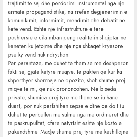
trajtimit te saj dhe perdorimi instrumental nga nje
armate propagandistike, na rrefen degjenerimin e
komunikimit, informimit, mendimit dhe debatit ne
kete vend. Eshte nje infrastrukture e tere
poshtersie e cila mban peng realitetin shqiptar ne
keneten ku jetojme dhe nje nga shkaqet kryesore
pse ky vend nuk ndryshon.
Per paranteze, me duhet te them se me deshperon
fakti se, gjate ketyre muajve, te pakten qe kur ka
shperthyer sherrnaja ne opozite, shoh shume prej
miqve te mi, qe nuk prononcohen. Ne biseda
private, shumica prej tyre me thone se iu hane
duart, por nuk perfshihen sepse e dine qe do t’iu
duhet te perballen me sulme nga me ordineret dhe
te paskrupulltat, cfare natyrisht eshte nje kosto e
pakendshme. Madje shume prej tyre me keshillojne