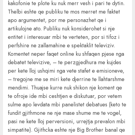
kakofonie te plote ku nuk merr vesh i pari te dytin.
Thelbi eshte qe publiku te mos merret me faktet
apo argumentet, por me personazhet qe i
artikulojne ato. Publiku nuk konsiderohet si nje
entitet i interesuar mbi te verteten, por si tifoz i
perfshire ne zallamahine e spektaklit televiziv.
Komentet neper faqet online ku shfaqen pjese nga
debatet televizive, – te perzgjedhura me kujdes
per kete lloj ushqimi nga vete stafet e emisioneve,
– tregojne me se miri kete djerrine te llahtarshme
mendimi. Thuajse kurre nuk shikon nje koment qe
te ofroje ide mbi ceshtjen e diskutuar, por vetem
sulme apo levdata mbi panelistet debatues (keto te
fundit gjithmone ne nje mase shume me te vogel,
pasi ne kete lloj perversioni, urrejtja prevalon mbi
simpatite). Gjithcka eshte nje Big Brother banal qe