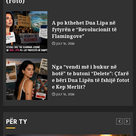
(Foto)
Bashkitë (socialiste) që do
shkrihen, nisin aksionin
A po kthehet Dua Lipa në
kundër propozimit të
fytyrën e “Revolucionit të
mazhorancës
Flamingove”
3
AUGUST 6, 2026
JULY 16, 2026
Mungesa e reshjeve: Fierza në
Nga “vendi më i bukur në
gjëndje alarmante, KESH blen
botë” te butoni “Delete”: Çfarë
41.5 milionë euro energji për
e bëri Dua Lipën të fshijë fotot
periudhën korrik-shtator
e Kep Merlit?
4
AUGUST 6, 2026
JULY 16, 2026
Vera të rrezikshme: Si po e
ndryshojnë valët e të nxehtit
PËR TY
dhe zjarret jetën në Europë
AUGUST 6, 2026