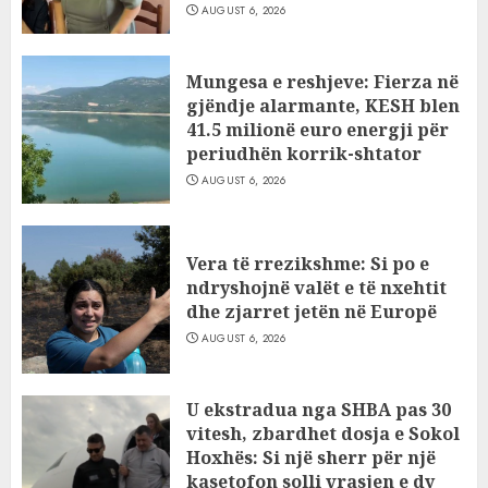
AUGUST 6, 2026
Mungesa e reshjeve: Fierza në
gjëndje alarmante, KESH blen
41.5 milionë euro energji për
periudhën korrik-shtator
AUGUST 6, 2026
Vera të rrezikshme: Si po e
ndryshojnë valët e të nxehtit
dhe zjarret jetën në Europë
AUGUST 6, 2026
U ekstradua nga SHBA pas 30
vitesh, zbardhet dosja e Sokol
Hoxhës: Si një sherr për një
kasetofon solli vrasjen e dy