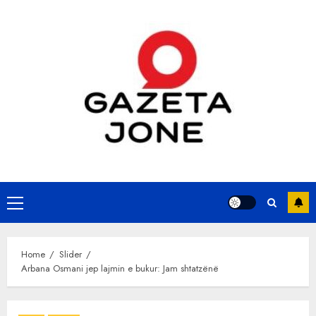
Skip
to
content
Primary
Menu
Home
Slider
Arbana Osmani jep lajmin e bukur: Jam shtatzënë