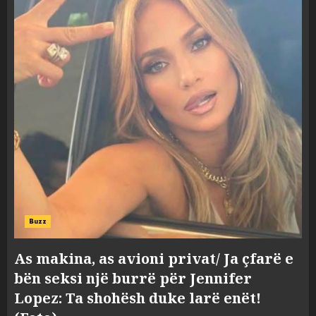
Buzz
As makina, as avioni privat/ Ja çfarë e
bën seksi një burrë për Jennifer
Lopez: Ta shohësh duke larë enët!