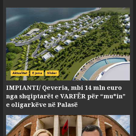
Aktualitet
E jona
Slider
IMPIANTI/ Qeveria, mbi 14 mln euro
nga shqiptarët e VARFËR për “mu*in”
e oligarkëve në Palasë