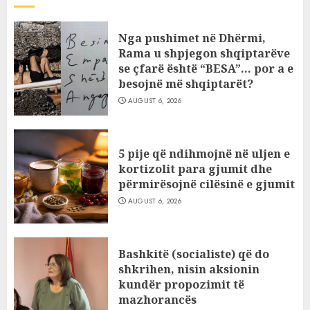
Nga pushimet në Dhërmi,
Rama u shpjegon shqiptarëve
se çfarë është “BESA”… por a e
besojnë më shqiptarët?
AUGUST 6, 2026
5 pije që ndihmojnë në uljen e
kortizolit para gjumit dhe
përmirësojnë cilësinë e gjumit
AUGUST 6, 2026
Bashkitë (socialiste) që do
shkrihen, nisin aksionin
kundër propozimit të
mazhorancës