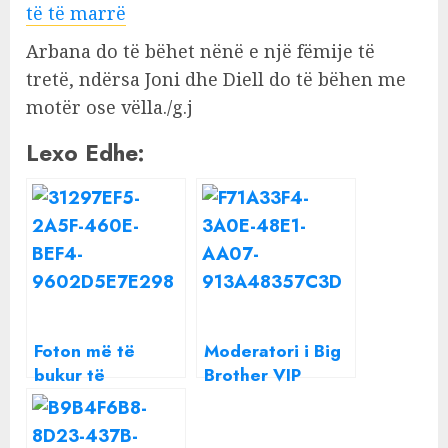
të të marrë
Arbana do të bëhet nënë e një fëmije të
tretë, ndërsa Joni dhe Diell do të bëhen me
motër ose vëlla./g.j
Lexo Edhe:
Foton më të
Moderatori i Big
bukur të
Brother VIP
fundjavës e
Kosova zbulon ç’i
postoi Arbana
tha Arbana
Osmani!
Osmani