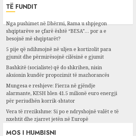
TË FUNDIT
Nga pushimet në Dhërmi, Rama u shpjegon
shqiptarëve se çfarë është “BESA”… por a e
besojnë më shqiptarët?
5 pije që ndihmojnë në uljen e kortizolit para
gjumit dhe përmirësojnë cilësinë e gjumit
Bashkitë (socialiste) që do shkrihen, nisin
aksionin kundër propozimit të mazhorancës
Mungesa e reshjeve: Fierza në gjëndje
alarmante, KESH blen 41.5 milionë euro energji
për periudhën korrik-shtator
Vera të rrezikshme: Si po e ndryshojnë valët e të
nxehtit dhe zjarret jetën në Europë
MOS I HUMBISNI