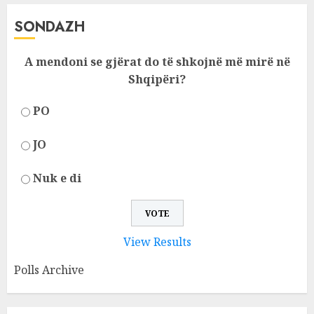
SONDAZH
A mendoni se gjërat do të shkojnë më mirë në
Shqipëri?
PO
JO
Nuk e di
View Results
Polls Archive