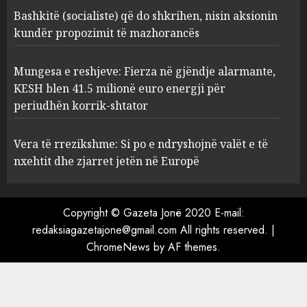
41.5 milionë euro energji për
Bashkitë (socialiste) që do shkrihen, nisin aksionin
periudhën korrik-shtator
kundër propozimit të mazhorancës
4
AUGUST 6, 2026
Mungesa e reshjeve: Fierza në gjëndje alarmante,
KESH blen 41.5 milionë euro energji për
Vera të rrezikshme: Si po e
periudhën korrik-shtator
ndryshojnë valët e të nxehtit
dhe zjarret jetën në Europë
AUGUST 6, 2026
Vera të rrezikshme: Si po e ndryshojnë valët e të
5
nxehtit dhe zjarret jetën në Europë
Copyright © Gazeta Jonë 2020 E-mail:
redaksiagazetajone@gmail.com All rights reserved.
|
ChromeNews
by AF themes.