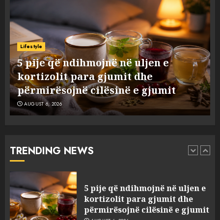
5
Nga pushimet në Dhërmi,
Rama u shpjegon shqiptarëve
Lifestyle
se çfarë është “BESA”… por a e
ë
5 pije që ndihmojnë në uljen e
besojnë më shqiptarët?
kortizolit para gjumit dhe
1
AUGUST 6, 2026
përmirësojnë cilësinë e gjumit
AUGUST 6, 2026
5 pije që ndihmojnë në uljen e
kortizolit para gjumit dhe
përmirësojnë cilësinë e gjumit
AUGUST 6, 2026
TRENDING NEWS
2
Bashkitë (socialiste) që do
shkrihen, nisin aksionin
kundër propozimit të
mazhorancës