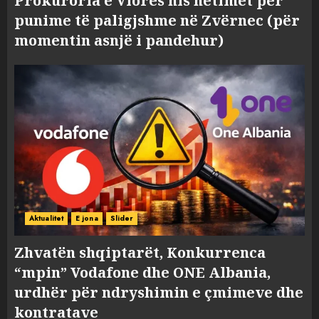
Prokuroria e Vlorës nis hetimet për
punime të paligjshme në Zvërnec (për
momentin asnjë i pandehur)
Aktualitet
E jona
Slider
Zhvatën shqiptarët, Konkurrenca
“mpin” Vodafone dhe ONE Albania,
urdhër për ndryshimin e çmimeve dhe
kontratave