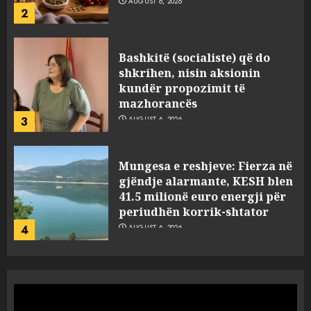
3
AUGUST 6, 2026
Mungesa e reshjeve: Fierza në
gjëndje alarmante, KESH blen
41.5 milionë euro energji për
periudhën korrik-shtator
4
AUGUST 6, 2026
Vera të rrezikshme: Si po e
ndryshojnë valët e të nxehtit
dhe zjarret jetën në Europë
AUGUST 6, 2026
5
Nga pushimet në Dhërmi,
Rama u shpjegon shqiptarëve
se çfarë është “BESA”… por a e