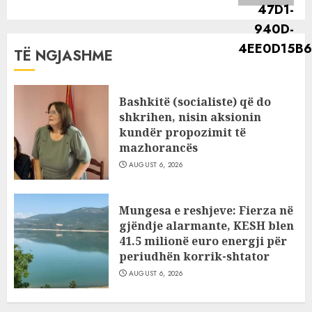
TË NGJASHME
Bashkitë (socialiste) që do
shkrihen, nisin aksionin
kundër propozimit të
mazhorancës
AUGUST 6, 2026
Mungesa e reshjeve: Fierza në
gjëndje alarmante, KESH blen
41.5 milionë euro energji për
periudhën korrik-shtator
AUGUST 6, 2026