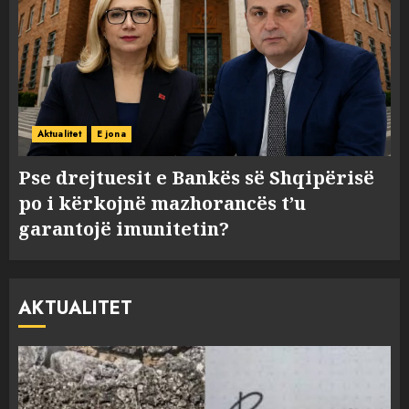
Aktualitet
E jona
Pse drejtuesit e Bankës së Shqipërisë
po i kërkojnë mazhorancës t’u
garantojë imunitetin?
AKTUALITET