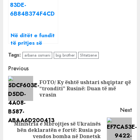
Në ditët e fundit
të pritjes së
ëmbël, Arbana
Tags:
arbana osmani
big brother
Shtatzene
Osmani nuk bën
dot pa këto dy
Continue
Previous
gjëra
Reading
FOTO/ Ky është ushtari shqiptar që
Pre
“tronditi” Rusinë: Duan të më
pos
vrasin
Next
Ministria e Mbrojtjes së Ukrainës
Next
bën deklaratën e fortë: Rusia po
post:
vendos bomba në Donetsk