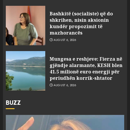
Bashkitë (socialiste) që do
shkrihen, nisin aksionin
kundër propozimit të
mazhorancës
AUGUST 6, 2026
Mungesa e reshjeve: Fierza në
gjëndje alarmante, KESH blen
41.5 milionë euro energji për
periudhën korrik-shtator
AUGUST 6, 2026
BUZZ