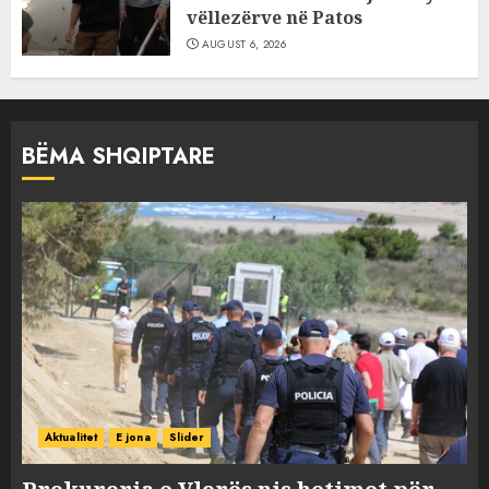
vëllezërve në Patos
AUGUST 6, 2026
BËMA SHQIPTARE
Aktualitet
E jona
Slider