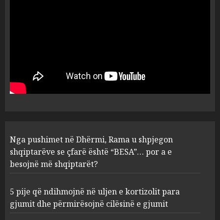
besojnë më shqiptarët?
1
AUGUST 6, 2026
5 pije që ndihmojnë në uljen e
kortizolit para gjumit dhe
përmirësojnë cilësinë e gjumit
AUGUST 6, 2026
2
Bashkitë (socialiste) që do
Nga pushimet në Dhërmi, Rama u shpjegon
shkrihen, nisin aksionin
kundër propozimit të
shqiptarëve se çfarë është “BESA”… por a e
mazhorancës
besojnë më shqiptarët?
3
AUGUST 6, 2026
5 pije që ndihmojnë në uljen e kortizolit para
gjumit dhe përmirësojnë cilësinë e gjumit
Mungesa e reshjeve: Fierza në
gjëndje alarmante, KESH blen