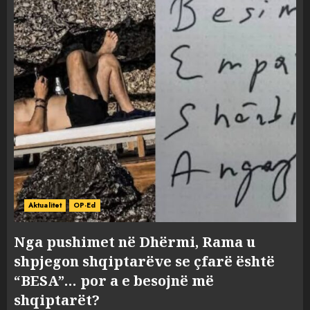
Aktualitet
OP-Ed
Nga pushimet në Dhërmi, Rama u
shpjegon shqiptarëve se çfarë është
“BESA”… por a e besojnë më
shqiptarët?