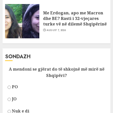
AUGUST 7, 2026
Me Erdogan, apo me Macron
dhe BE? Rasti i 32-vjeçares
turke vë në dilemë Shqipërinë
AUGUST 7, 2026
SONDAZH
A mendoni se gjërat do të shkojnë më mirë në
Shqipëri?
PO
JO
Nuk e di