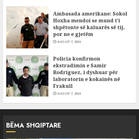
Ambasada amerikane: Sokol
Hoxha mendoi se mund t’i
shpëtonte së kaluarës së tij,
por ne e gjetëm
AUGUST 7, 2026
Policia konfirmon
ekstradimin e Samir
Rodriguez, i dyshuar për
laboratorin e kokainës në
Frakull
AUGUST 7, 2026
BËMA SHQIPTARE