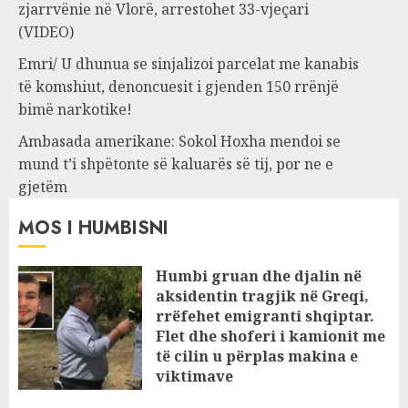
zjarrvënie në Vlorë, arrestohet 33-vjeçari
(VIDEO)
Emri/ U dhunua se sinjalizoi parcelat me kanabis
të komshiut, denoncuesit i gjenden 150 rrënjë
bimë narkotike!
Ambasada amerikane: Sokol Hoxha mendoi se
mund t’i shpëtonte së kaluarës së tij, por ne e
gjetëm
MOS I HUMBISNI
Humbi gruan dhe djalin në
aksidentin tragjik në Greqi,
rrëfehet emigranti shqiptar.
Flet dhe shoferi i kamionit me
të cilin u përplas makina e
viktimave
AUGUST 7, 2026