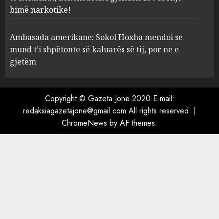
shpëtonte së kaluarës së tij,
bimë narkotike!
por ne e gjetëm
5
AUGUST 7, 2026
Ambasada amerikane: Sokol Hoxha mendoi se
mund t’i shpëtonte së kaluarës së tij, por ne e
gjetëm
Copyright © Gazeta Jonë 2020 E-mail:
redaksiagazetajone@gmail.com All rights reserved.
|
ChromeNews
by AF themes.