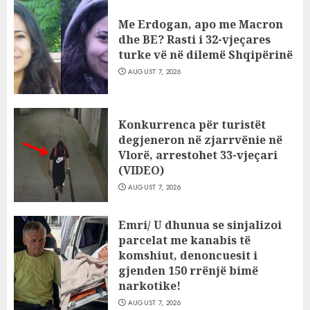
Me Erdogan, apo me Macron
dhe BE? Rasti i 32-vjeçares
turke vë në dilemë Shqipërinë
AUGUST 7, 2026
Konkurrenca për turistët
degjeneron në zjarrvënie në
Vlorë, arrestohet 33-vjeçari
(VIDEO)
AUGUST 7, 2026
Emri/ U dhunua se sinjalizoi
parcelat me kanabis të
komshiut, denoncuesit i
gjenden 150 rrënjë bimë
narkotike!
AUGUST 7, 2026