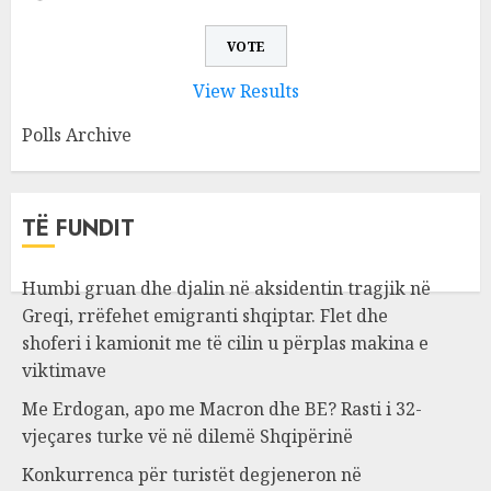
View Results
Polls Archive
TË FUNDIT
Humbi gruan dhe djalin në aksidentin tragjik në
Greqi, rrëfehet emigranti shqiptar. Flet dhe
shoferi i kamionit me të cilin u përplas makina e
viktimave
Me Erdogan, apo me Macron dhe BE? Rasti i 32-
vjeçares turke vë në dilemë Shqipërinë
Konkurrenca për turistët degjeneron në