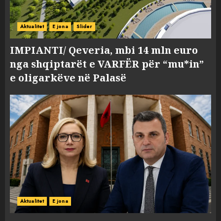
Aktualitet
E jona
Slider
IMPIANTI/ Qeveria, mbi 14 mln euro
nga shqiptarët e VARFËR për “mu*in”
e oligarkëve në Palasë
Aktualitet
E jona