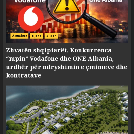
Aktualitet
E jona
Slider
Zhvatën shqiptarët, Konkurrenca
“mpin” Vodafone dhe ONE Albania,
urdhër për ndryshimin e çmimeve dhe
kontratave