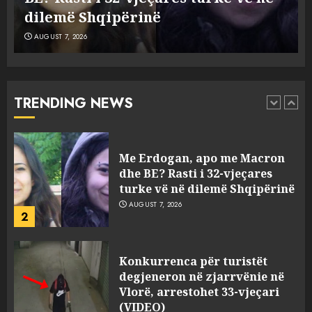
viktimave
dilemë Shqipërinë
AUGUST 7, 2026
AUGUST 7, 2026
Me Erdogan, apo me Macron
dhe BE? Rasti i 32-vjeçares
turke vë në dilemë Shqipërinë
AUGUST 7, 2026
TRENDING NEWS
2
Konkurrenca për turistët
degjeneron në zjarrvënie në
Vlorë, arrestohet 33-vjeçari
(VIDEO)
3
AUGUST 7, 2026
Emri/ U dhunua se sinjalizoi
parcelat me kanabis të
komshiut, denoncuesit i
gjenden 150 rrënjë bimë