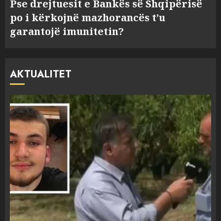
Pse drejtuesit e Bankës së Shqipërisë
po i kërkojnë mazhorancës t’u
garantojë imunitetin?
AKTUALITET