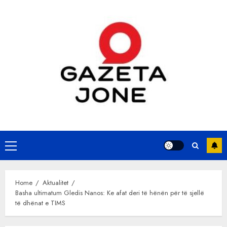
Skip
to
content
Primary
Menu
Home
Aktualitet
Basha ultimatum Gledis Nanos: Ke afat deri të hënën për të sjellë
të dhënat e TIMS