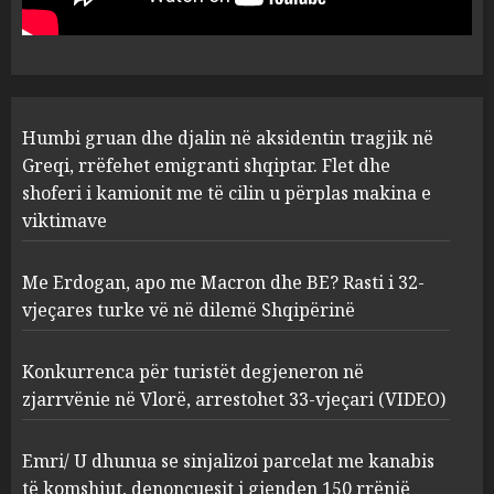
AUGUST 7, 2026
2
Konkurrenca për turistët
Humbi gruan dhe djalin në aksidentin tragjik në
degjeneron në zjarrvënie në
Vlorë, arrestohet 33-vjeçari
Greqi, rrëfehet emigranti shqiptar. Flet dhe
(VIDEO)
shoferi i kamionit me të cilin u përplas makina e
3
AUGUST 7, 2026
viktimave
Me Erdogan, apo me Macron dhe BE? Rasti i 32-
Emri/ U dhunua se sinjalizoi
vjeçares turke vë në dilemë Shqipërinë
parcelat me kanabis të
komshiut, denoncuesit i
gjenden 150 rrënjë bimë
Konkurrenca për turistët degjeneron në
narkotike!
4
zjarrvënie në Vlorë, arrestohet 33-vjeçari (VIDEO)
AUGUST 7, 2026
Ambasada amerikane: Sokol
Emri/ U dhunua se sinjalizoi parcelat me kanabis
Hoxha mendoi se mund t’i
të komshiut, denoncuesit i gjenden 150 rrënjë