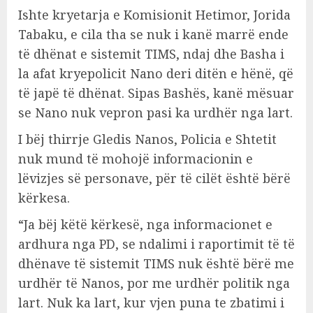
Ishte kryetarja e Komisionit Hetimor, Jorida
Tabaku, e cila tha se nuk i kanë marrë ende
të dhënat e sistemit TIMS, ndaj dhe Basha i
la afat kryepolicit Nano deri ditën e hënë, që
të japë të dhënat. Sipas Bashës, kanë mësuar
se Nano nuk vepron pasi ka urdhër nga lart.
I bëj thirrje Gledis Nanos, Policia e Shtetit
nuk mund të mohojë informacionin e
lëvizjes së personave, për të cilët është bërë
kërkesa.
“Ja bëj këtë kërkesë, nga informacionet e
ardhura nga PD, se ndalimi i raportimit të të
dhënave të sistemit TIMS nuk është bërë me
urdhër të Nanos, por me urdhër politik nga
lart. Nuk ka lart, kur vjen puna te zbatimi i