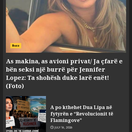
Buzz
As makina, as avioni privat/ Ja çfarë e
bën seksi një burrë për Jennifer
Lopez: Ta shohësh duke larë enët!
(Foto)
Konkurrenca për turistët
degjeneron në zjarrvënie në
A po kthehet Dua Lipa në
Vlorë, arrestohet 33-vjeçari
fytyrën e “Revolucionit të
(VIDEO)
Flamingove”
3
AUGUST 7, 2026
JULY 16, 2026