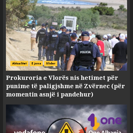
Aktualitet
E jona
Slider
Prokuroria e Vlorës nis hetimet për
punime të paligjshme në Zvërnec (për
momentin asnjë i pandehur)