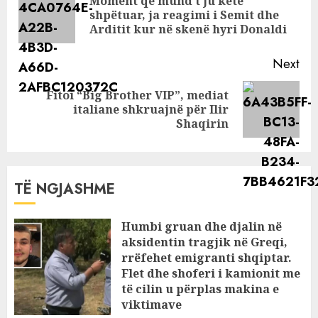
Moment që mund t’ju ketë
Pre
shpëtuar, ja reagimi i Semit dhe
pos
Arditit kur në skenë hyri Donaldi
Next
Fitoi “Big Brother VIP”, mediat
Next
italiane shkruajnë për Ilir
post:
Shaqirin
TË NGJASHME
Humbi gruan dhe djalin në
aksidentin tragjik në Greqi,
rrëfehet emigranti shqiptar.
Flet dhe shoferi i kamionit me
të cilin u përplas makina e
viktimave