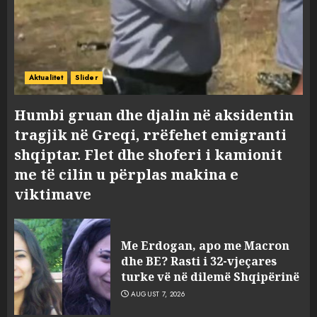
Aktualitet
Slider
Humbi gruan dhe djalin në aksidentin
tragjik në Greqi, rrëfehet emigranti
shqiptar. Flet dhe shoferi i kamionit
me të cilin u përplas makina e
viktimave
Me Erdogan, apo me Macron
dhe BE? Rasti i 32-vjeçares
turke vë në dilemë Shqipërinë
AUGUST 7, 2026