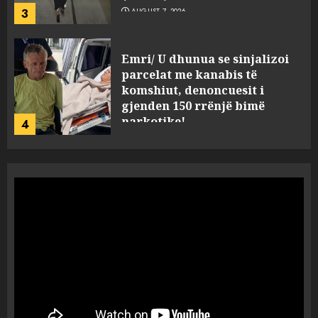
narkotike!
4
AUGUST 7, 2026
Ambasada amerikane: Sokol
Hoxha mendoi se mund t’i
shpëtonte së kaluarës së tij,
por ne e gjetëm
5
AUGUST 7, 2026
Humbi gruan dhe djalin në
aksidentin tragjik në Greqi,
rrëfehet emigranti shqiptar.
Flet dhe shoferi i kamionit me
të cilin u përplas makina e
1
viktimave
AUGUST 7, 2026
Me Erdogan, apo me Macron
dhe BE? Rasti i 32-vjeçares
turke vë në dilemë Shqipërinë