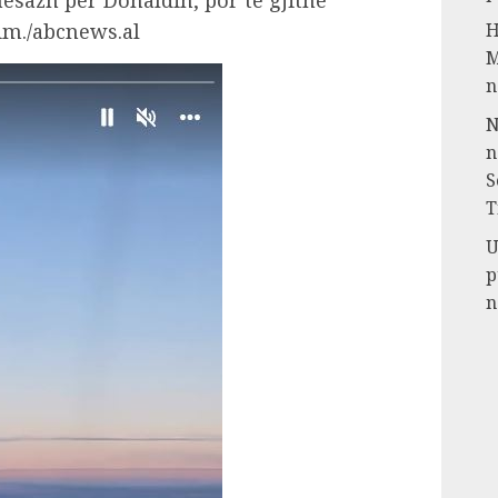
esazh për Donaldin, por të gjithë
im./abcnews.al
H
M
n
N
n
S
T
U
p
n