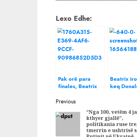
Lexo Edhe:
Pak orë para
Beatrix ir
finales, Beatrix
keq Donal
ka një mesazh
Pres princ
Continue
për Donaldin
origjinal,
Previous
Reading
“Nga 100, vetëm 4 j
kthyer gjallë”,
politikania ruse tr
tmerrin e ushtrisë s
Putinit në Ukrainë