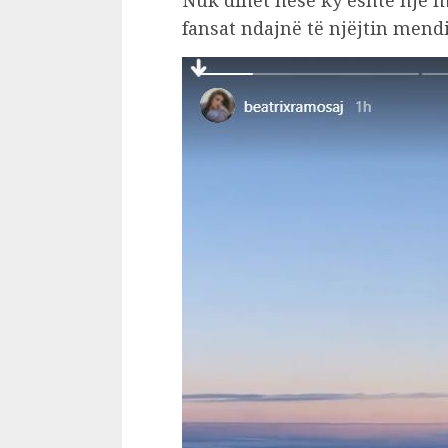
Nuk dihet nëse ky është një m
fansat ndajnë të njëjtin mend