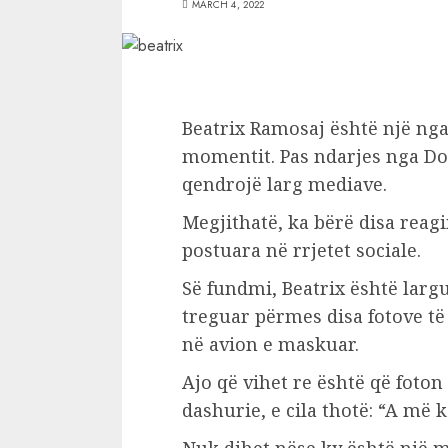
MARCH 4, 2022
Beatrix Ramosaj është një ng
momentit. Pas ndarjes nga Don
qendrojë larg mediave.
Megjithatë, ka bërë disa rea
postuara në rrjetet sociale.
Së fundmi, Beatrix është larg
treguar përmes disa fotove të
në avion e maskuar.
Ajo që vihet re është që foto
dashurie, e cila thotë: “A më 