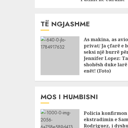
TË NGJASHME
As makina, as avio
privat/ Ja çfarë e 
seksi një burrë pë
Jennifer Lopez: Ta
shohësh duke larë
enët! (Foto)
JULY 25, 2026
MOS I HUMBISNI
Policia konfirmon
ekstradimin e Sam
Rodriguez, i dysh