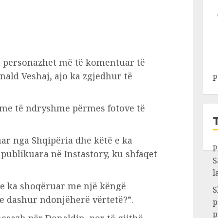
a personazhet më të komentuar të
ald Veshaj, ajo ka zgjedhur të
P
gime të ndryshme përmes fotove të
uar nga Shqipëria dhe këtë e ka
P
 publikuara në Instastory, ku shfaqet
S
l
n e ka shoqëruar me një këngë
S
ke dashur ndonjëherë vërtetë?”.
p
p