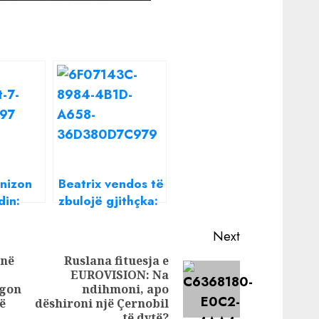
onizon
Beatrix vendos të
din:
zbulojë gjithçka:
in
Nga lidhja me
 jo…
Donaldin tek BB
Next
VIP
anë
Ruslana fituesja e
EUROVISION: Na
Previous
Next
egon
ndihmoni, apo
post:
post:
ë
dëshironi një Çernobil
të dytë?