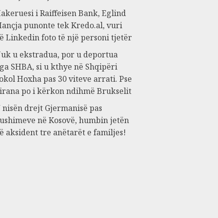
akeruesi i Raiffeisen Bank, Eglind
ançja punonte tek Kredo.al, vuri
ë Linkedin foto të një personi tjetër
uk u ekstradua, por u deportua
ga SHBA, si u kthye në Shqipëri
okol Hoxha pas 30 viteve arrati. Pse
irana po i kërkon ndihmë Brukselit
 nisën drejt Gjermanisë pas
ushimeve në Kosovë, humbin jetën
ë aksident tre anëtarët e familjes!