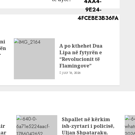
ni
A po kthehet Dua
bën
Lipa në fytyrën e
r
“Revolucionit të
Flamingove”
JULY 16, 2026
Shpallet në kërkim
ir
ish-zyrtari i policisë,
uar
Uljan Shpataraku.