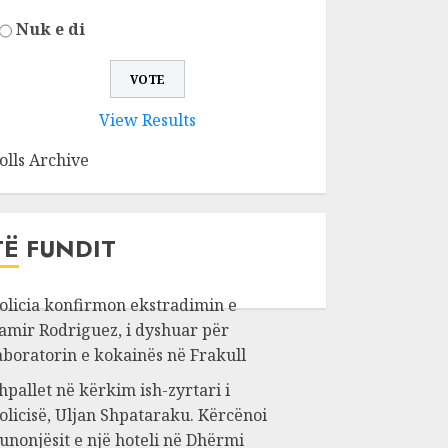
Nuk e di
View Results
olls Archive
TË FUNDIT
olicia konfirmon ekstradimin e
amir Rodriguez, i dyshuar për
aboratorin e kokainës në Frakull
hpallet në kërkim ish-zyrtari i
olicisë, Uljan Shpataraku. Kërcënoi
unonjësit e një hoteli në Dhërmi