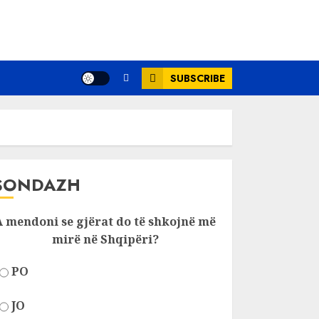
SUBSCRIBE
SONDAZH
A mendoni se gjërat do të shkojnë më
mirë në Shqipëri?
PO
JO