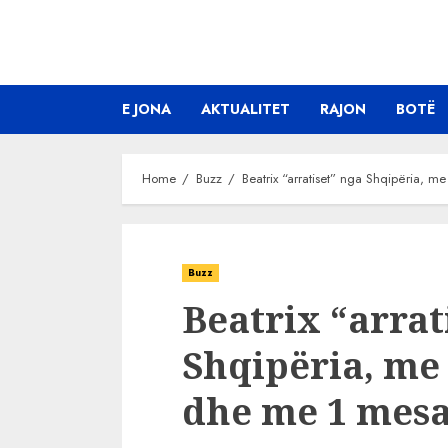
Skip
to
content
E JONA
AKTUALITET
RAJON
BOTË
Home
Buzz
Beatrix “arratiset” nga Shqipëria,
Buzz
Beatrix “arrat
Shqipëria, me
dhe me 1 mesa