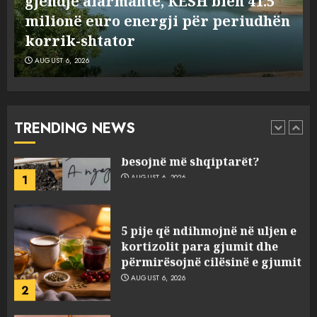
Vera të rrezikshme: Si po e
AUGUST 6, 2026
n
ndryshojnë valët e të nxehtit dhe
5
zjarret jetën në Europë
AUGUST 6, 2026
Nga pushimet në Dhërmi,
Rama u shpjegon shqiptarëve
se çfarë është “BESA”… por a e
besojnë më shqiptarët?
TRENDING NEWS
1
AUGUST 6, 2026
5 pije që ndihmojnë në uljen e
kortizolit para gjumit dhe
përmirësojnë cilësinë e gjumit
AUGUST 6, 2026
2
Bashkitë (socialiste) që do
shkrihen, nisin aksionin