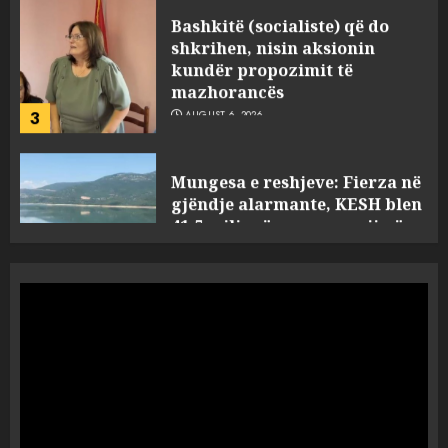
kundër propozimit të
mazhorancës
3
AUGUST 6, 2026
Mungesa e reshjeve: Fierza në
gjëndje alarmante, KESH blen
41.5 milionë euro energji për
periudhën korrik-shtator
4
AUGUST 6, 2026
Vera të rrezikshme: Si po e
ndryshojnë valët e të nxehtit
dhe zjarret jetën në Europë
AUGUST 6, 2026
5
Nga pushimet në Dhërmi,