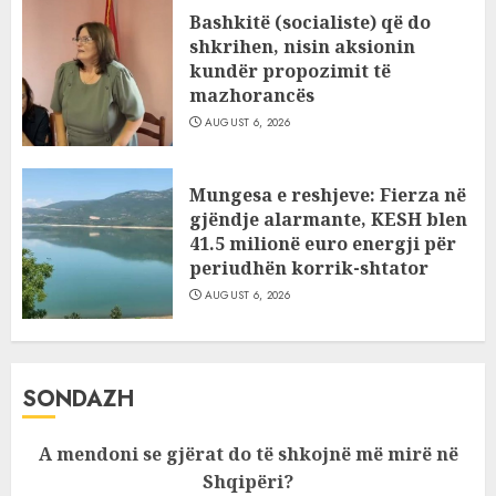
Bashkitë (socialiste) që do
shkrihen, nisin aksionin
kundër propozimit të
mazhorancës
AUGUST 6, 2026
Mungesa e reshjeve: Fierza në
gjëndje alarmante, KESH blen
41.5 milionë euro energji për
periudhën korrik-shtator
AUGUST 6, 2026
SONDAZH
A mendoni se gjërat do të shkojnë më mirë në
Shqipëri?