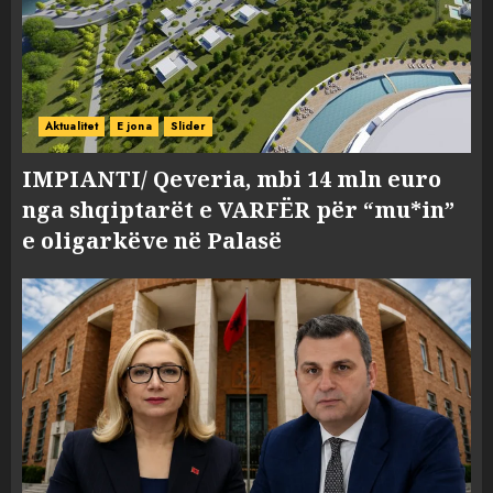
Aktualitet
E jona
Slider
IMPIANTI/ Qeveria, mbi 14 mln euro
nga shqiptarët e VARFËR për “mu*in”
e oligarkëve në Palasë