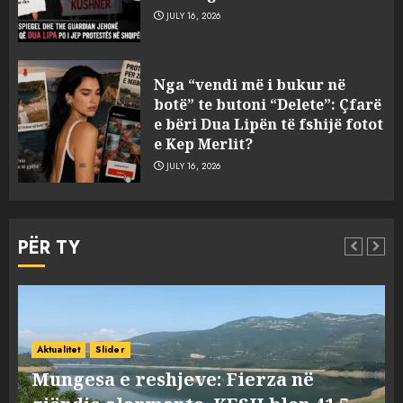
JULY 16, 2026
Bashkitë (socialiste) që do
Nga “vendi më i bukur në
shkrihen, nisin aksionin
botë” te butoni “Delete”: Çfarë
kundër propozimit të
e bëri Dua Lipën të fshijë fotot
mazhorancës
e Kep Merlit?
3
AUGUST 6, 2026
JULY 16, 2026
Mungesa e reshjeve: Fierza në
gjëndje alarmante, KESH blen
PËR TY
41.5 milionë euro energji për
periudhën korrik-shtator
4
AUGUST 6, 2026
Vera të rrezikshme: Si po e
ndryshojnë valët e të nxehtit
Aktualitet
Botë
Slider
dhe zjarret jetën në Europë