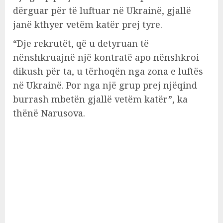
dërguar për të luftuar në Ukrainë, gjallë
janë kthyer vetëm katër prej tyre.
“Dje rekrutët, që u detyruan të
nënshkruajnë një kontratë apo nënshkroi
dikush për ta, u tërhoqën nga zona e luftës
në Ukrainë. Por nga një grup prej njëqind
burrash mbetën gjallë vetëm katër”, ka
thënë Narusova.