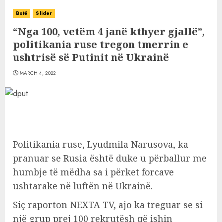
Botë
Slider
“Nga 100, vetëm 4 janë kthyer gjallë”,
politikania ruse tregon tmerrin e
ushtrisë së Putinit në Ukrainë
MARCH 4, 2022
Politikania ruse, Lyudmila Narusova, ka
pranuar se Rusia është duke u përballur me
humbje të mëdha sa i përket forcave
ushtarake në luftën në Ukrainë.
Siç raporton NEXTA TV, ajo ka treguar se si
një grup prej 100 rekrutësh që ishin