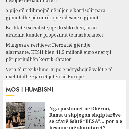
besojnë më shqiptarët?
5 pije që ndihmojnë në uljen e kortizolit para
gjumit dhe përmirësojnë cilësinë e gjumit
Bashkitë (socialiste) që do shkrihen, nisin
aksionin kundër propozimit të mazhorancës
Mungesa e reshjeve: Fierza në gjëndje
alarmante, KESH blen 41.5 milionë euro energji
për periudhën korrik-shtator
Vera të rrezikshme: Si po e ndryshojnë valët e të
nxehtit dhe zjarret jetën në Europë
MOS I HUMBISNI
Nga pushimet në Dhërmi,
Rama u shpjegon shqiptarëve
se çfarë është “BESA”… por a e
besojnë më shqiptarët?