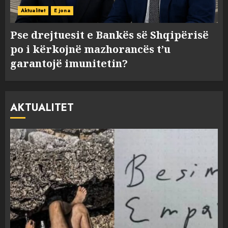
Aktualitet
E jona
Pse drejtuesit e Bankës së Shqipërisë
po i kërkojnë mazhorancës t’u
garantojë imunitetin?
AKTUALITET