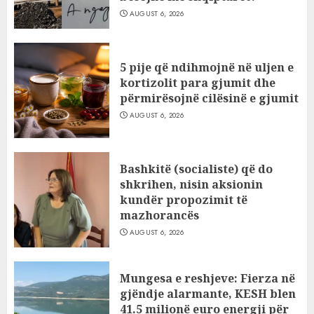
AUGUST 6, 2026
5 pije që ndihmojnë në uljen e
kortizolit para gjumit dhe
përmirësojnë cilësinë e gjumit
AUGUST 6, 2026
Bashkitë (socialiste) që do
shkrihen, nisin aksionin
kundër propozimit të
mazhorancës
AUGUST 6, 2026
Mungesa e reshjeve: Fierza në
gjëndje alarmante, KESH blen
41.5 milionë euro energji për