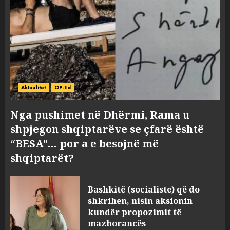
Aktualitet
OP-Ed
Nga pushimet në Dhërmi, Rama u
shpjegon shqiptarëve se çfarë është
“BESA”… por a e besojnë më
shqiptarët?
Bashkitë (socialiste) që do
shkrihen, nisin aksionin
kundër propozimit të
mazhorancës