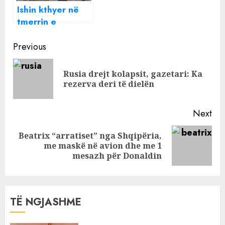
Ishin kthyer në
tmerrin e
banorëve,
Continue
arrestohen 8
Previous
shqiptarë
Reading
HAJDUTË në
Rusia drejt kolapsit, gazetari: Ka
Pre
Spanjë
rezerva deri të dielën
pos
(EMRA+FOTO)
Next
Beatrix “arratiset” nga Shqipëria,
Next
me maskë në avion dhe me 1
post:
mesazh për Donaldin
TË NGJASHME