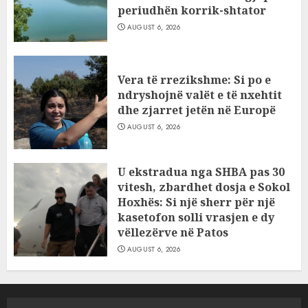
periudhën korrik-shtator
AUGUST 6, 2026
Vera të rrezikshme: Si po e
ndryshojnë valët e të nxehtit
dhe zjarret jetën në Europë
AUGUST 6, 2026
U ekstradua nga SHBA pas 30
vitesh, zbardhet dosja e Sokol
Hoxhës: Si një sherr për një
kasetofon solli vrasjen e dy
vëllezërve në Patos
AUGUST 6, 2026