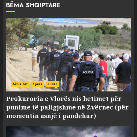
BËMA SHQIPTARE
Aktualitet
E jona
Slider
Prokuroria e Vlorës nis hetimet për
punime të paligjshme në Zvërnec (për
momentin asnjë i pandehur)