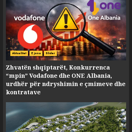
Aktualitet
E jona
Slider
Zhvatën shqiptarët, Konkurrenca
“mpin” Vodafone dhe ONE Albania,
urdhër për ndryshimin e çmimeve dhe
kontratave