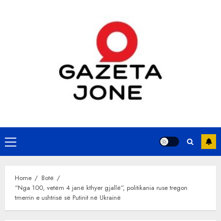
Skip
to
content
Primary
Menu
Home
Botë
“Nga 100, vetëm 4 janë kthyer gjallë”, politikania ruse tregon
tmerrin e ushtrisë së Putinit në Ukrainë