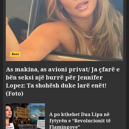
Buzz
As makina, as avioni privat/ Ja çfarë e
bën seksi një burrë për Jennifer
Lopez: Ta shohësh duke larë enët!
(Foto)
A po kthehet Dua Lipa në
fytyrën e “Revolucionit të
Flamingove”