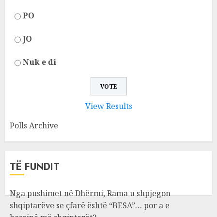
PO
JO
Nuk e di
View Results
Polls Archive
TË FUNDIT
Nga pushimet në Dhërmi, Rama u shpjegon
shqiptarëve se çfarë është “BESA”… por a e