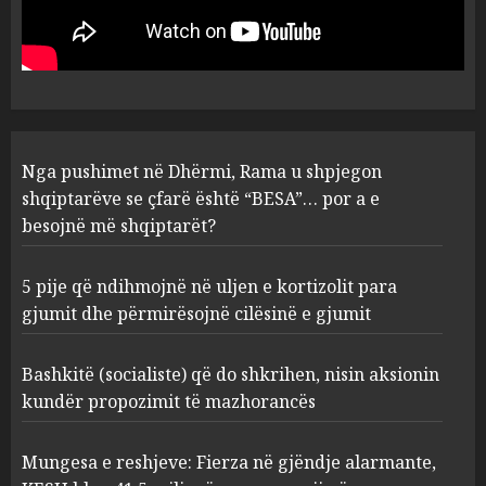
Rama u shpjegon shqiptarëve
se çfarë është “BESA”… por a e
besojnë më shqiptarët?
1
AUGUST 6, 2026
5 pije që ndihmojnë në uljen e
Nga pushimet në Dhërmi, Rama u shpjegon
kortizolit para gjumit dhe
shqiptarëve se çfarë është “BESA”… por a e
përmirësojnë cilësinë e gjumit
besojnë më shqiptarët?
AUGUST 6, 2026
2
5 pije që ndihmojnë në uljen e kortizolit para
gjumit dhe përmirësojnë cilësinë e gjumit
Bashkitë (socialiste) që do
shkrihen, nisin aksionin
kundër propozimit të
Bashkitë (socialiste) që do shkrihen, nisin aksionin
mazhorancës
kundër propozimit të mazhorancës
3
AUGUST 6, 2026
Mungesa e reshjeve: Fierza në gjëndje alarmante,