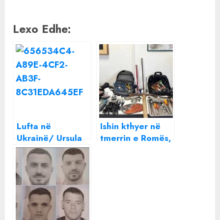
Lexo Edhe:
Lufta në
Ishin kthyer në
Ukrainë/ Ursula
tmerrin e Romës,
von der Leyen
arrestohen“skifterët”
shkon në Bucha:
shqiptarë!
Këtu pamë
fytyrën mizore të
ushtrisë së Putinit