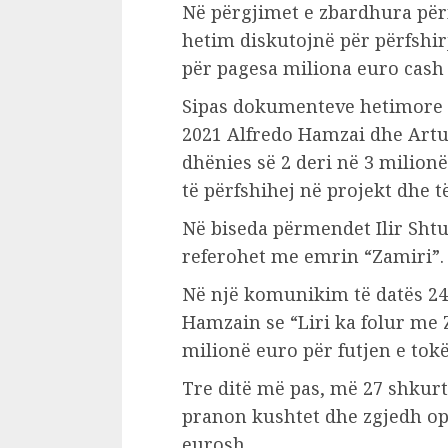
Në përgjimet e zbardhura pë
hetim diskutojnë për përfshi
për pagesa miliona euro cash
Sipas dokumenteve hetimore të
2021 Alfredo Hamzai dhe Artu
dhënies së 2 deri në 3 milion
të përfshihej në projekt dhe t
Në biseda përmendet Ilir Sht
referohet me emrin “Zamiri”.
Në një komunikim të datës 24
Hamzain se “Liri ka folur me 
milionë euro për futjen e tok
Tre ditë më pas, më 27 shkurt
pranon kushtet dhe zgjedh op
eurosh.