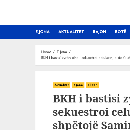
Skip
to
content
E JONA
AKTUALITET
RAJON
BOTË
Home
E jona
BKH i bastisi zyrën dhe i sekuestroi celularin, a do 
Aktualitet
E jona
Slider
BKH i bastisi 
sekuestroi celu
shpëtojë Sami