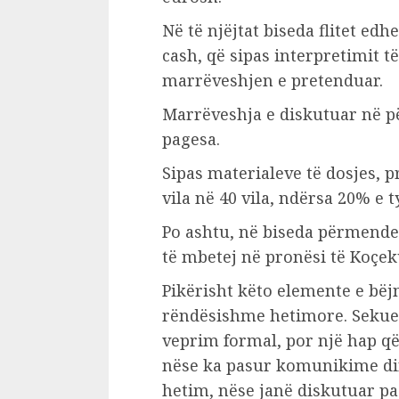
Në të njëjtat biseda flitet ed
cash, që sipas interpretimit 
marrëveshjen e pretenduar.
Marrëveshja e diskutuar në p
pagesa.
Sipas materialeve të dosjes, p
vila në 40 vila, ndërsa 20% e t
Po ashtu, në biseda përmende
të mbetej në pronësi të Koçe
Pikërisht këto elemente e bëjn
rëndësishme hetimore. Sekuest
veprim formal, por një hap që
nëse ka pasur komunikime di
hetim, nëse janë diskutuar pa