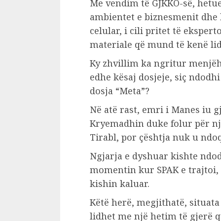
Me vendim të GJKKO-së, hetue
ambientet e biznesmenit dhe k
celular, i cili pritet të eksp
materiale që mund të kenë li
Ky zhvillim ka ngritur menjëh
edhe kësaj dosjeje, siç ndodh
dosja “Meta”?
Në atë rast, emri i Manes iu
Kryemadhin duke folur për nj
Tirabl, por çështja nuk u ndo
Ngjarja e dyshuar kishte ndo
momentin kur SPAK e trajtoi, 
kishin kaluar.
Këtë herë, megjithatë, situat
lidhet me një hetim të gjerë 