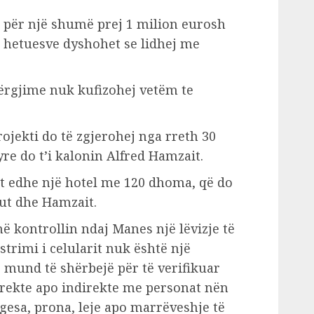
he për një shumë prej 1 milion eurosh
të hetuesve dyshohet se lidhej me
ërgjime nuk kufizohej vetëm te
rojekti do të zgjerohej nga rreth 30
yre do t’i kalonin Alfred Hamzait.
t edhe një hotel me 120 dhoma, që do
kut dhe Hamzait.
ë kontrollin ndaj Manes një lëvizje të
rimi i celularit nuk është një
 mund të shërbejë për të verifikuar
rekte apo indirekte me personat nën
gesa, prona, leje apo marrëveshje të