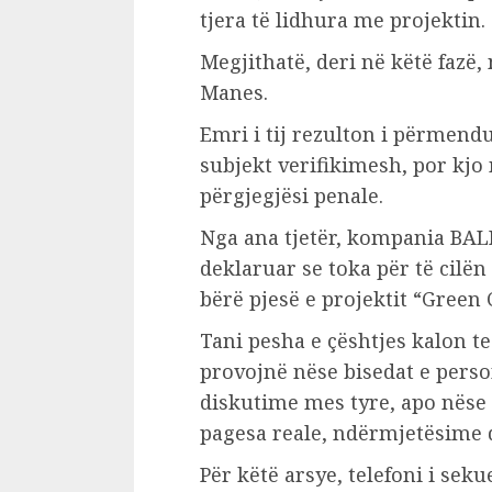
tjera të lidhura me projektin.
Megjithatë, deri në këtë fazë,
Manes.
Emri i tij rezulton i përmend
subjekt verifikimesh, por kj
përgjegjësi penale.
Nga ana tjetër, kompania BA
deklaruar se toka për të cilë
bërë pjesë e projektit “Green 
Tani pesha e çështjes kalon t
provojnë nëse bisedat e perso
diskutime mes tyre, apo nëse
pagesa reale, ndërmjetësime 
Për këtë arsye, telefoni i sek