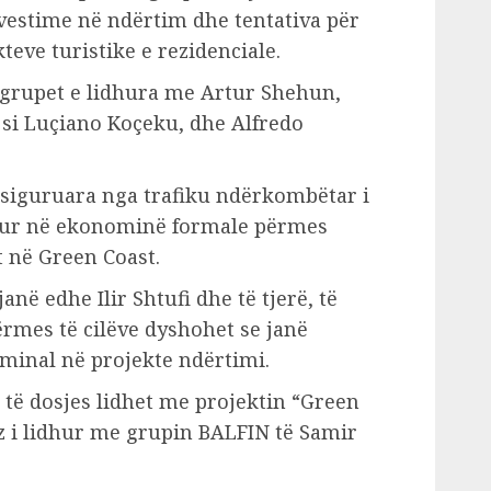
nvestime në ndërtim dhe tentativa për
eve turistike e rezidenciale.
grupet e lidhura me Artur Shehun,
 si Luçiano Koçeku, dhe Alfredo
 siguruara nga trafiku ndërkombëtar i
utur në ekonominë formale përmes
t në Green Coast.
në edhe Ilir Shtufi dhe të tjerë, të
rmes të cilëve dyshohet se janë
minal në projekte ndërtimi.
të dosjes lidhet me projektin “Green
oz i lidhur me grupin BALFIN të Samir