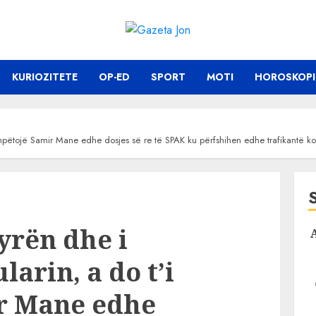
KURIOZITETE
OP-ED
SPORT
MOTI
HOROSKOPI
t’i shpëtojë Samir Mane edhe dosjes së re të SPAK ku përfshihen edhe trafikant
zyrën dhe i
larin, a do t’i
r Mane edhe