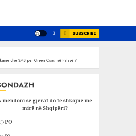
SUBSCRIBE
ë kokaine dhe SMS për Green Coast në Palasë ?
SONDAZH
A mendoni se gjërat do të shkojnë më
mirë në Shqipëri?
PO