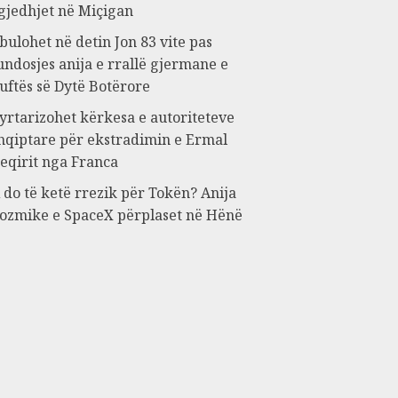
gjedhjet në Miçigan
bulohet në detin Jon 83 vite pas
undosjes anija e rrallë gjermane e
uftës së Dytë Botërore
yrtarizohet kërkesa e autoriteteve
hqiptare për ekstradimin e Ermal
eqirit nga Franca
 do të ketë rrezik për Tokën? Anija
ozmike e SpaceX përplaset në Hënë