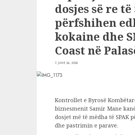
dosjes së re t
përfshihen ed
kokaine dhe S
Coast në Palas
JUNE 24, 2026
Kontrollet e Byrosë Kombëtare
biznesmenit Samir Mane kanë h
dosjet më të mëdha të SPAK p
dhe pastrimin e parave.