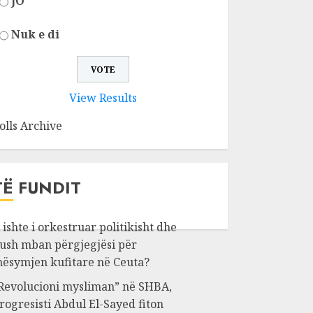
JO
Nuk e di
View Results
olls Archive
TË FUNDIT
 ishte i orkestruar politikisht dhe
ush mban përgjegjësi për
ësymjen kufitare në Ceuta?
Revolucioni mysliman” në SHBA,
rogresisti Abdul El-Sayed fiton