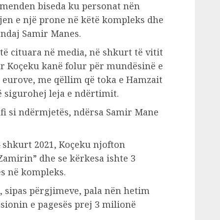
rmenden biseda ku personat nën
rjen e një prone në këtë kompleks dhe
 ndaj Samir Manes.
 cituara në media, në shkurt të vitit
r Koçeku kanë folur për mundësinë e
ë eurove, me qëllim që toka e Hamzait
ë sigurohej leja e ndërtimit.
ufi si ndërmjetës, ndërsa Samir Mane
 shkurt 2021, Koçeku njofton
Zamirin” dhe se kërkesa ishte 3
ës në kompleks.
, sipas përgjimeve, pala nën hetim
sionin e pagesës prej 3 milionë