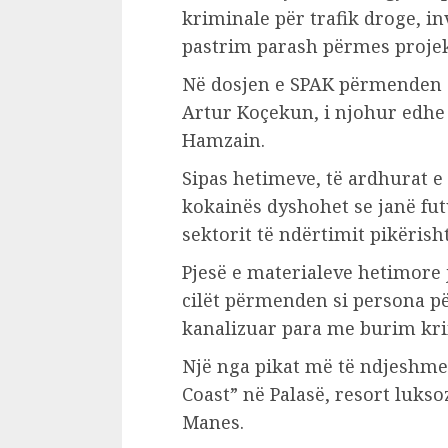
kriminale për trafik droge, i
pastrim parash përmes projekt
Në dosjen e SPAK përmenden 
Artur Koçekun, i njohur edhe
Hamzain.
Sipas hetimeve, të ardhurat e
kokainës dyshohet se janë f
sektorit të ndërtimit pikërish
Pjesë e materialeve hetimore ja
cilët përmenden si persona pë
kanalizuar para me burim kri
Një nga pikat më të ndjeshme 
Coast” në Palasë, resort luks
Manes.