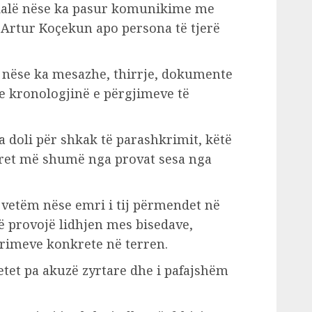
 dalë nëse ka pasur komunikime me
, Artur Koçekun apo persona të tjerë
t nëse ka mesazhe, thirrje, dokumente
 kronologjinë e përgjimeve të
 doli për shkak të parashkrimit, këtë
varet më shumë nga provat sesa nga
 vetëm nëse emri i tij përmendet në
ë provojë lidhjen mes bisedave,
rimeve konkrete në terren.
tet pa akuzë zyrtare dhe i pafajshëm