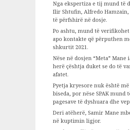
Nga ekspertiza e tij mund të
Ilir Shtufin, Alfredo Hamzain
të përfshirë në dosje.
Po ashtu, mund të verifikohe
apo kontakte që përputhen me
shkurtit 2021.
Nëse në dosjen “Meta” Mane ia
herë çështja duket se do të 
afatet.
Pyetja kryesore nuk është më
biseda, por nëse SPAK mund t
pagesave të dyshuara dhe vep
Deri atëherë, Samir Mane mbe
në kuptimin ligjor.