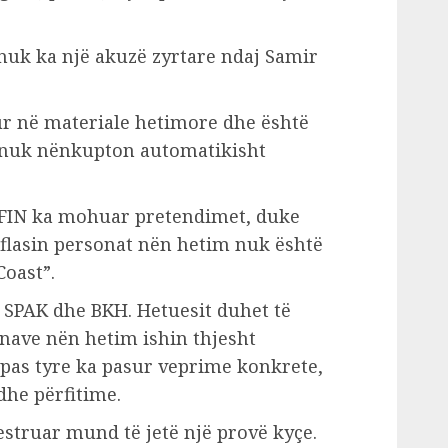
 nuk ka një akuzë zyrtare ndaj Samir
ur në materiale hetimore dhe është
o nuk nënkupton automatikisht
LFIN ka mohuar pretendimet, duke
n flasin personat nën hetim nuk është
Coast”.
e SPAK dhe BKH. Hetuesit duhet të
nave nën hetim ishin thjesht
 pas tyre ka pasur veprime konkrete,
dhe përfitime.
uestruar mund të jetë një provë kyçe.