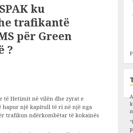
ë SPAK ku
he trafikantë
MS për Green
ë ?
P
A
 të Hetimit në vilën dhe zyrat e
k
apur një kapitull të ri në një nga
m
ër trafikun ndërkombëtar të kokainës
“
p