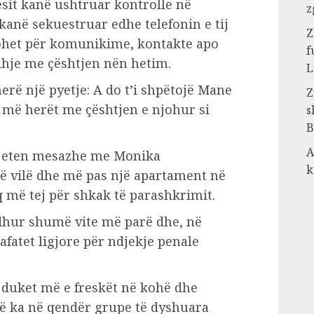
sit kanë ushtruar kontrolle në
z
anë sekuestruar edhe telefonin e tij
Z
ertohet për komunikime, kontakte apo
f
dhje me çështjen nën hetim.
L
erë një pyetje: A do t’i shpëtojë Mane
Z
i më herët me çështjen e njohur si
s
B
A
 gjeten mesazhe me Monika
k
ë vilë dhe më pas një apartament në
q më tej për shkak të parashkrimit.
dhur shumë vite më parë dhe, në
afatet ligjore për ndjekje penale
a duket më e freskët në kohë dhe
që ka në qendër grupe të dyshuara