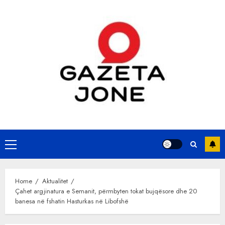
Skip
to
content
Primary
Menu
Home
Aktualitet
Çahet argjinatura e Semanit, përmbyten tokat bujqësore dhe 20
banesa në fshatin Hasturkas në Libofshë