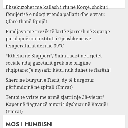
Ekzekuzohet me kallash i riu në Korçë, shoku i
fëmijërisë e ndoqi vrenda pallatit dhe e vrau:
Çfarë thonë fqinjët
Fundjava me rrezik të lartë zjarresh në 8 qarqe
paralajmëron Instituti i Gjeoshkencave,
temperaturat deri në 39°C
“Kthehu në Shqipëri”/ Sulm racist në rrjetet
sociale ndaj gazetarit grek me origjinë
shqiptare: Je mysafir këtu, nuk duhet të flasësh!
Sherr në burgun e Fierit, dy të burgosur
përfundojnë në spital! (Emrat)
Tentoi të vriste me armë zjarri një 38-vjeçar/
Kapet në flagrancë autori i dyshuar në Kavajë!
(Emrat)
MOS I HUMBISNI