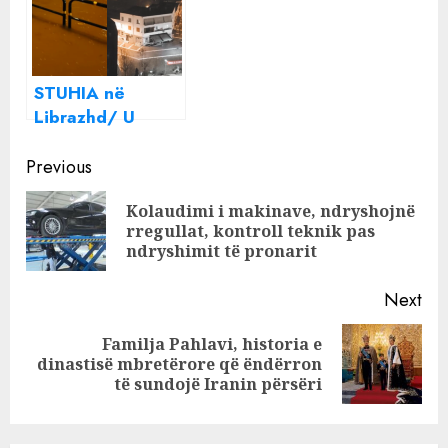
shërbim të
bllokohen 7
OLIGARKUT
familje! Si
Premium, siç e
paraqitet situata
paralajmëroi
në Kukës dhe Has
STUHIA në
Gazeta Jonë
Librazhd/ U
përmbytën
Continue
rrugët, disa
Previous
persona mbetën
Reading
Kolaudimi i makinave, ndryshojnë
të bllokuar!
Pre
rregullat, kontroll teknik pas
pos
ndryshimit të pronarit
Next
Familja Pahlavi, historia e
Next
dinastisë mbretërore që ëndërron
post:
të sundojë Iranin përsëri