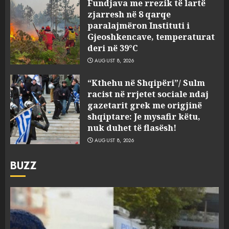
Fundjava me rrezik të lartë
zjarresh në 8 qarqe
paralajmëron Instituti i
Gjeoshkencave, temperaturat
deri në 39°C
AUGUST 8, 2026
“Kthehu në Shqipëri”/ Sulm
racist në rrjetet sociale ndaj
gazetarit grek me origjinë
shqiptare: Je mysafir këtu,
nuk duhet të flasësh!
AUGUST 8, 2026
BUZZ