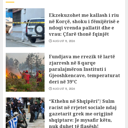
Ekzekuzohet me kallash i riu
në Korçë, shoku i fëmijërisë e
ndoqi vrenda pallatit dhe e
vrau: Çfarë thonë fqinjët
AUGUST 8, 2026
Fundjava me rrezik të lartë
zjarresh në 8 qarqe
paralajmëron Instituti i
Gjeoshkencave, temperaturat
deri në 39°C
AUGUST 8, 2026
“Kthehu në Shqipëri”/ Sulm
racist në rrjetet sociale ndaj
gazetarit grek me origjinë
shqiptare: Je mysafir këtu,
nuk duhet të flasësh!