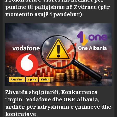
punime të paligjshme në Zvërnec (për
momentin asnjë i pandehur)
Aktualitet
E jona
Slider
Zhvatën shqiptarët, Konkurrenca
“mpin” Vodafone dhe ONE Albania,
urdhër për ndryshimin e çmimeve dhe
kontratave