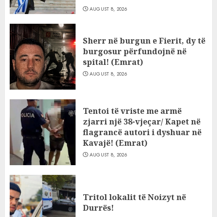
AUGUST 8, 2026
Sherr në burgun e Fierit, dy të
burgosur përfundojnë në
spital! (Emrat)
AUGUST 8, 2026
Tentoi të vriste me armë
zjarri një 38-vjeçar/ Kapet në
flagrancë autori i dyshuar në
Kavajë! (Emrat)
AUGUST 8, 2026
Tritol lokalit të Noizyt në
Durrës!