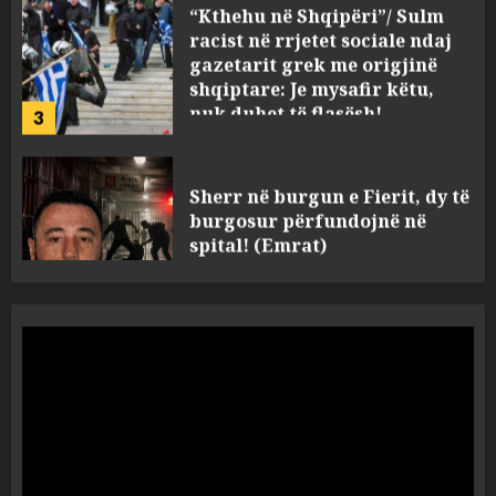
gazetarit grek me origjinë
shqiptare: Je mysafir këtu,
nuk duhet të flasësh!
3
AUGUST 8, 2026
Sherr në burgun e Fierit, dy të
burgosur përfundojnë në
spital! (Emrat)
AUGUST 8, 2026
4
Tentoi të vriste me armë
zjarri një 38-vjeçar/ Kapet në
flagrancë autori i dyshuar në
Kavajë! (Emrat)
5
AUGUST 8, 2026
Ekzekuzohet me kallash i riu