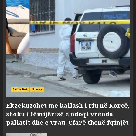
Aktualitet
Slider
Ekzekuzohet me kallash i riu në Korçë,
shoku i fëmijërisë e ndoqi vrenda
pallatit dhe e vrau: Çfarë thonë fqinjët