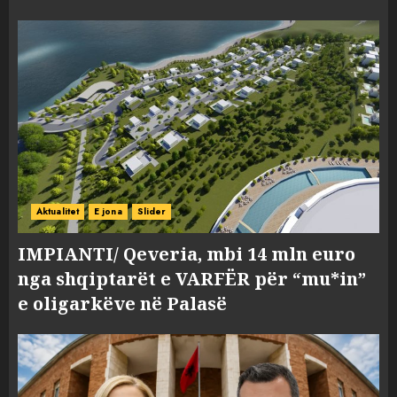
Aktualitet
E jona
Slider
IMPIANTI/ Qeveria, mbi 14 mln euro
nga shqiptarët e VARFËR për “mu*in”
e oligarkëve në Palasë