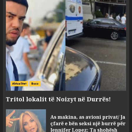
Aktualitet
Buzz
Tritol lokalit të Noizyt në Durrës!
As makina, as avioni privat/ Ja
çfarë e bën seksi një burrë për
Jennifer Lopez: Ta shohësh