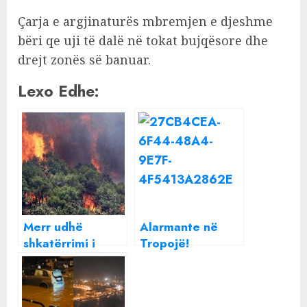
Çarja e argjinaturës mbremjen e djeshme
bëri qe uji të dalë në tokat bujqësore dhe
drejt zonës së banuar.
Lexo Edhe:
Merr udhë
Alarmante në
shkatërrimi i
Tropojë!
Pyllit të Sodës
Rrezikohen të
Darëzezës dhe
përmbyten 2
Semanit në
fshatra,