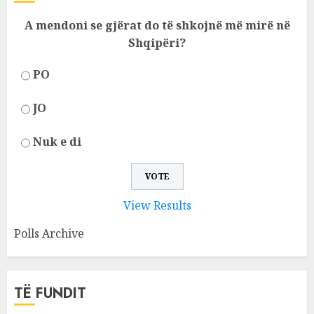
A mendoni se gjërat do të shkojnë më mirë në
Shqipëri?
PO
JO
Nuk e di
View Results
Polls Archive
TË FUNDIT