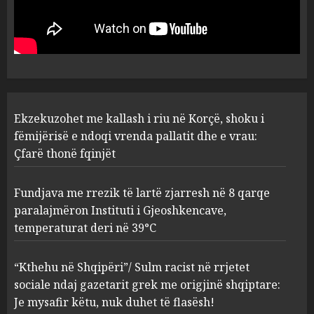
në Korçë, shoku i fëmijërisë e
ndoqi vrenda pallatit dhe e
vrau: Çfarë thonë fqinjët
1
AUGUST 8, 2026
Fundjava me rrezik të lartë
Ekzekuzohet me kallash i riu në Korçë, shoku i
zjarresh në 8 qarqe
paralajmëron Instituti i
fëmijërisë e ndoqi vrenda pallatit dhe e vrau:
Gjeoshkencave, temperaturat
Çfarë thonë fqinjët
deri në 39°C
2
AUGUST 8, 2026
Fundjava me rrezik të lartë zjarresh në 8 qarqe
paralajmëron Instituti i Gjeoshkencave,
“Kthehu në Shqipëri”/ Sulm
temperaturat deri në 39°C
racist në rrjetet sociale ndaj
gazetarit grek me origjinë
shqiptare: Je mysafir këtu,
“Kthehu në Shqipëri”/ Sulm racist në rrjetet
nuk duhet të flasësh!
3
sociale ndaj gazetarit grek me origjinë shqiptare:
AUGUST 8, 2026
Je mysafir këtu, nuk duhet të flasësh!