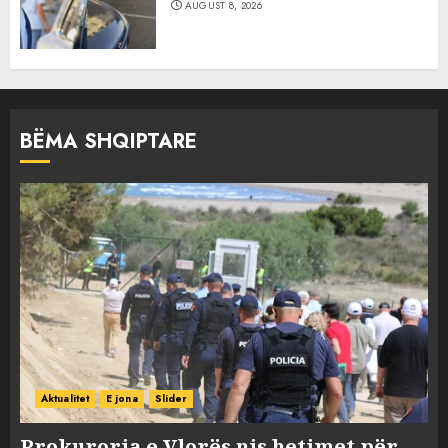
AUGUST 8, 2026
BËMA SHQIPTARE
Aktualitet
E jona
Slider
Prokuroria e Vlorës nis hetimet për