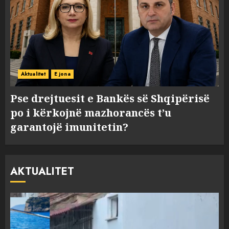
Aktualitet
E jona
Pse drejtuesit e Bankës së Shqipërisë
po i kërkojnë mazhorancës t’u
garantojë imunitetin?
AKTUALITET