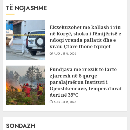
TË NGJASHME
Ekzekuzohet me kallash i riu
në Korçë, shoku i fëmijërisë e
ndoqi vrenda pallatit dhe e
vrau: Çfarë thonë fqinjët
AUGUST 8, 2026
Fundjava me rrezik të lartë
zjarresh në 8 qarqe
paralajmëron Instituti i
Gjeoshkencave, temperaturat
deri në 39°C
AUGUST 8, 2026
SONDAZH