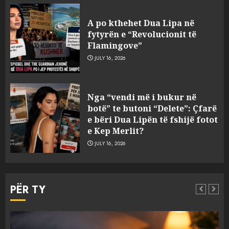
Bashkitë (socialiste) që do
shkrihen, nisin aksionin
A po kthehet Dua Lipa në
kundër propozimit të
fytyrën e “Revolucionit të
mazhorancës
Flamingove”
3
AUGUST 6, 2026
JULY 16, 2026
Mungesa e reshjeve: Fierza në
Nga “vendi më i bukur në
gjëndje alarmante, KESH blen
botë” te butoni “Delete”: Çfarë
41.5 milionë euro energji për
e bëri Dua Lipën të fshijë fotot
periudhën korrik-shtator
e Kep Merlit?
4
AUGUST 6, 2026
JULY 16, 2026
Vera të rrezikshme: Si po e
ndryshojnë valët e të nxehtit
PËR TY
dhe zjarret jetën në Europë
AUGUST 6, 2026
5