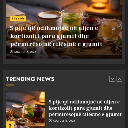
Nga pushimet në Dhërmi,
Rama u shpjegon shqiptarëve
Lifestyle
se çfarë është “BESA”… por a e
ë
5 pije që ndihmojnë në uljen e
besojnë më shqiptarët?
kortizolit para gjumit dhe
1
AUGUST 6, 2026
përmirësojnë cilësinë e gjumit
AUGUST 6, 2026
5 pije që ndihmojnë në uljen e
kortizolit para gjumit dhe
përmirësojnë cilësinë e gjumit
AUGUST 6, 2026
TRENDING NEWS
2
Bashkitë (socialiste) që do
shkrihen, nisin aksionin
kundër propozimit të
mazhorancës
3
AUGUST 6, 2026