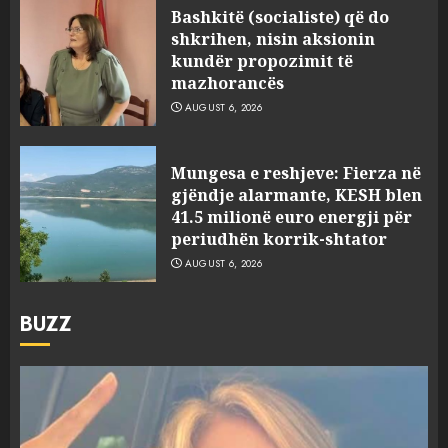
Bashkitë (socialiste) që do
shkrihen, nisin aksionin
kundër propozimit të
mazhorancës
AUGUST 6, 2026
Mungesa e reshjeve: Fierza në
gjëndje alarmante, KESH blen
41.5 milionë euro energji për
periudhën korrik-shtator
AUGUST 6, 2026
BUZZ