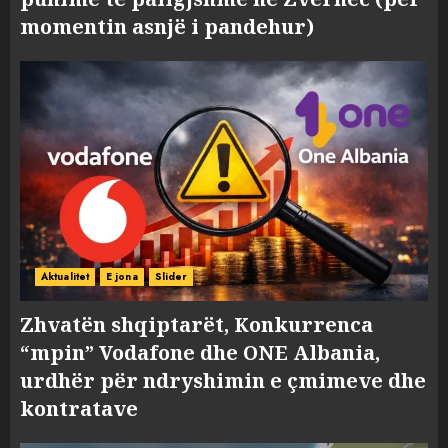
momentin asnjë i pandehur)
Aktualitet
E jona
Slider
Zhvatën shqiptarët, Konkurrenca
“mpin” Vodafone dhe ONE Albania,
urdhër për ndryshimin e çmimeve dhe
kontratave