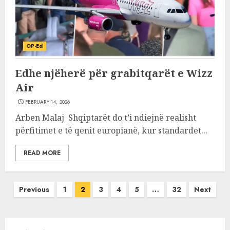
OP-Ed
Edhe njëherë për grabitqarët e Wizz
Air
FEBRUARY 14, 2026
Arben Malaj Shqiptarët do t’i ndiejnë realisht
përfitimet e të qenit europianë, kur standardet...
READ MORE
Posts
Previous
1
2
3
4
5
…
32
Next
pagination