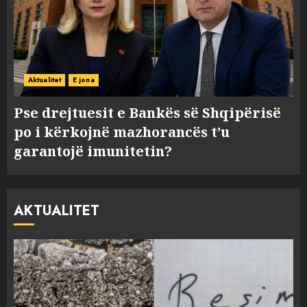
Aktualitet
E jona
Pse drejtuesit e Bankës së Shqipërisë
po i kërkojnë mazhorancës t’u
garantojë imunitetin?
AKTUALITET