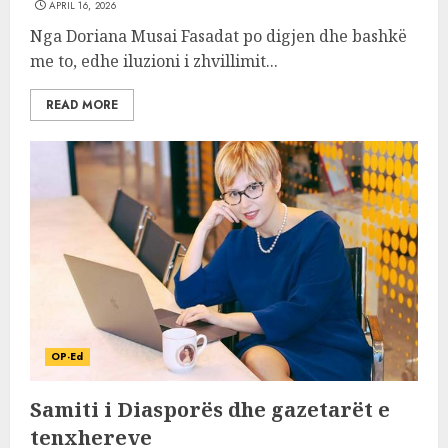
APRIL 16, 2026
Nga Doriana Musai Fasadat po digjen dhe bashkë
me to, edhe iluzioni i zhvillimit...
READ MORE
OP-Ed
Samiti i Diasporës dhe gazetarët e
tenxhereve