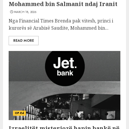
Mohammed bin Salmanit ndaj Iranit
MARCH 18, 2026
Nga Financial Times Brenda pak vitesh, princi i
kurorës së Arabisë Saudite, Mohammed bin...
READ MORE
OP-Ed
Izraelitët misteriozë hapin bankë në