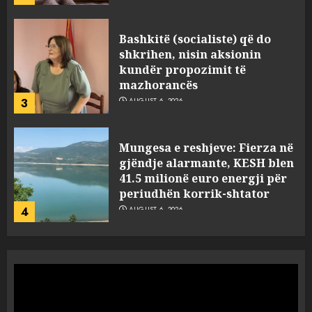
Mungesa e reshjeve: Fierza në
gjëndje alarmante, KESH blen
41.5 milionë euro energji për
periudhën korrik-shtator
4
AUGUST 6, 2026
Vera të rrezikshme: Si po e
ndryshojnë valët e të nxehtit
dhe zjarret jetën në Europë
AUGUST 6, 2026
5
Nga pushimet në Dhërmi,
Rama u shpjegon shqiptarëve
se çfarë është “BESA”… por a e
besojnë më shqiptarët?