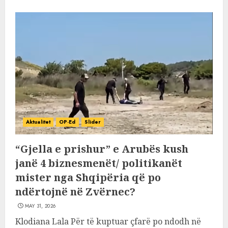
Aktualitet
OP-Ed
Slider
“Gjella e prishur” e Arubës kush
janë 4 biznesmenët/ politikanët
mister nga Shqipëria që po
ndërtojnë në Zvërnec?
MAY 31, 2026
Klodiana Lala Për të kuptuar çfarë po ndodh në