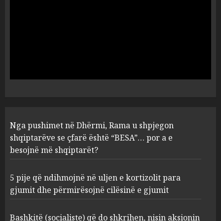
1
AUGUST 6, 2026
5 pije që ndihmojnë në uljen e
kortizolit para gjumit dhe
përmirësojnë cilësinë e gjumit
AUGUST 6, 2026
2
Bashkitë (socialiste) që do
Nga pushimet në Dhërmi, Rama u shpjegon
shkrihen, nisin aksionin
kundër propozimit të
shqiptarëve se çfarë është “BESA”… por a e
mazhorancës
besojnë më shqiptarët?
3
AUGUST 6, 2026
5 pije që ndihmojnë në uljen e kortizolit para
gjumit dhe përmirësojnë cilësinë e gjumit
Mungesa e reshjeve: Fierza në
gjëndje alarmante, KESH blen
41.5 milionë euro energji për
Bashkitë (socialiste) që do shkrihen, nisin aksionin