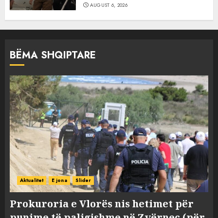
AUGUST 6, 2026
BËMA SHQIPTARE
Aktualitet
E jona
Slider
Prokuroria e Vlorës nis hetimet për
punime të paligjshme në Zvërnec (për