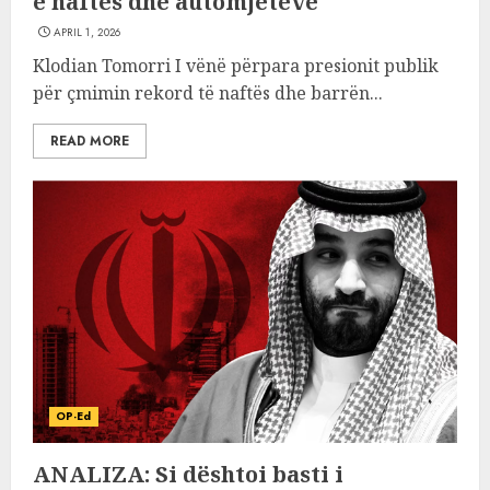
e naftës dhe automjeteve
APRIL 1, 2026
Klodian Tomorri I vënë përpara presionit publik
për çmimin rekord të naftës dhe barrën...
READ MORE
OP-Ed
ANALIZA: Si dështoi basti i