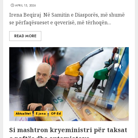
APRIL 15, 2026
Irena Beqiraj Në Samitin e Diasporës, më shumë
se përfaqësueset e qeverisë, më tërhoqën...
READ MORE
Aktualitet
E jona
OP-Ed
Si mashtron kryeministri për taksat