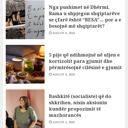
Nga pushimet në Dhërmi,
Rama u shpjegon shqiptarëve
se çfarë është “BESA”… por a e
besojnë më shqiptarët?
AUGUST 6, 2026
5 pije që ndihmojnë në uljen e
kortizolit para gjumit dhe
përmirësojnë cilësinë e gjumit
AUGUST 6, 2026
Bashkitë (socialiste) që do
shkrihen, nisin aksionin
kundër propozimit të
mazhorancës
AUGUST 6, 2026