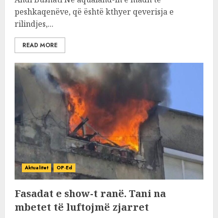
peshkaqenëve, që është kthyer qeverisja e
rilindjes,...
READ MORE
Aktualitet
OP-Ed
Fasadat e show-t ranë. Tani na
mbetet të luftojmë zjarret