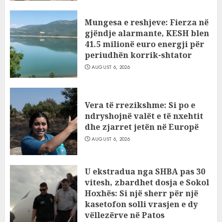
Mungesa e reshjeve: Fierza në
gjëndje alarmante, KESH blen
41.5 milionë euro energji për
periudhën korrik-shtator
AUGUST 6, 2026
Vera të rrezikshme: Si po e
ndryshojnë valët e të nxehtit
dhe zjarret jetën në Europë
AUGUST 6, 2026
U ekstradua nga SHBA pas 30
vitesh, zbardhet dosja e Sokol
Hoxhës: Si një sherr për një
kasetofon solli vrasjen e dy
vëllezërve në Patos