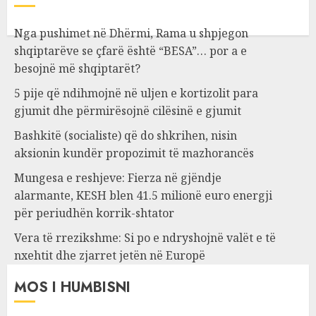
Nga pushimet në Dhërmi, Rama u shpjegon
shqiptarëve se çfarë është “BESA”… por a e
besojnë më shqiptarët?
5 pije që ndihmojnë në uljen e kortizolit para
gjumit dhe përmirësojnë cilësinë e gjumit
Bashkitë (socialiste) që do shkrihen, nisin
aksionin kundër propozimit të mazhorancës
Mungesa e reshjeve: Fierza në gjëndje
alarmante, KESH blen 41.5 milionë euro energji
për periudhën korrik-shtator
Vera të rrezikshme: Si po e ndryshojnë valët e të
nxehtit dhe zjarret jetën në Europë
MOS I HUMBISNI