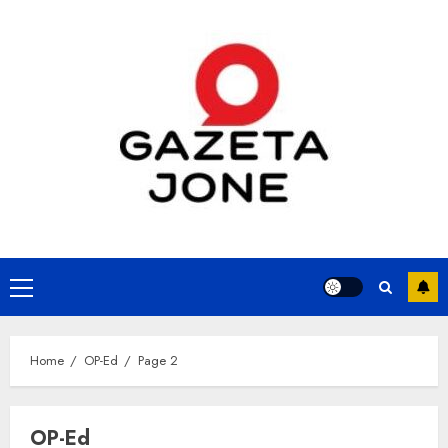
Skip
to
content
Primary
Menu
Home
OP-Ed
Page 2
OP-Ed