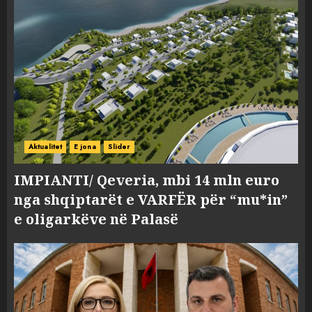
Aktualitet
E jona
Slider
IMPIANTI/ Qeveria, mbi 14 mln euro
nga shqiptarët e VARFËR për “mu*in”
e oligarkëve në Palasë