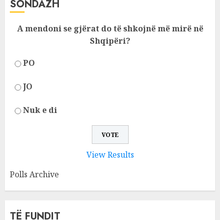
SONDAZH
A mendoni se gjërat do të shkojnë më mirë në
Shqipëri?
PO
JO
Nuk e di
View Results
Polls Archive
TË FUNDIT