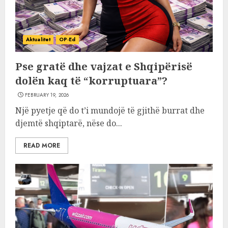
Aktualitet
OP-Ed
Pse gratë dhe vajzat e Shqipërisë
dolën kaq të “korruptuara”?
FEBRUARY 19, 2026
Një pyetje që do t’i mundojë të gjithë burrat dhe
djemtë shqiptarë, nëse do...
READ MORE