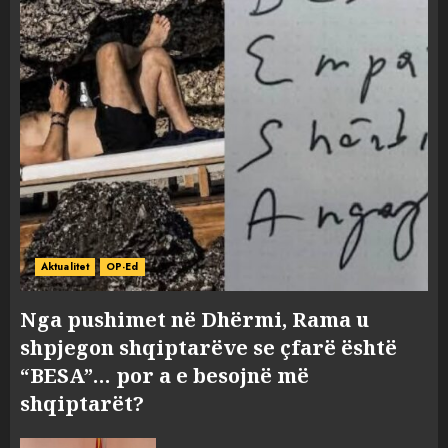
Aktualitet
OP-Ed
Nga pushimet në Dhërmi, Rama u
shpjegon shqiptarëve se çfarë është
“BESA”… por a e besojnë më
shqiptarët?