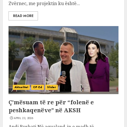
Zvërnec, me projektin ku është...
READ MORE
Aktualitet
OP-Ed
Slider
Ç’mësuam të re për “folenë e
peshkaqenëve” në AKSH
APRIL 23, 2026
Andi Bushati Në aqualand-in e madh të