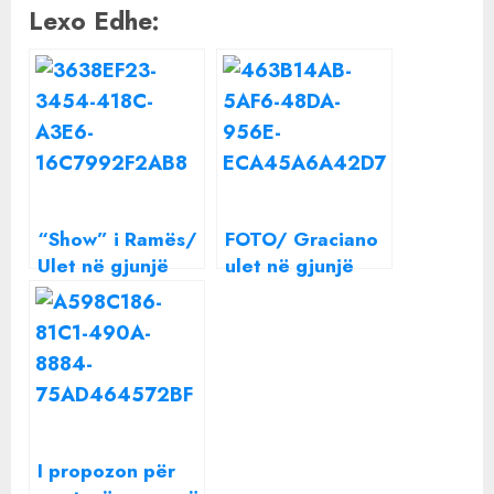
Lexo Edhe:
“Show” i Ramës/
FOTO/ Graciano
Ulet në gjunjë
ulet në gjunjë
para kryeministrit
dhe propozon
të Luksemburgut
‘live’ Argjirën: Do
martohesh me
mua?
I propozon për