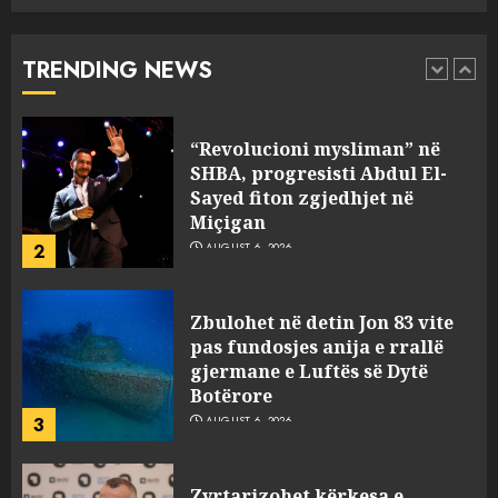
për mësymjen kufitare në
Ceuta?
TRENDING NEWS
1
AUGUST 6, 2026
“Revolucioni mysliman” në
SHBA, progresisti Abdul El-
Sayed fiton zgjedhjet në
Miçigan
2
AUGUST 6, 2026
Zbulohet në detin Jon 83 vite
pas fundosjes anija e rrallë
gjermane e Luftës së Dytë
Botërore
3
AUGUST 6, 2026
Zyrtarizohet kërkesa e