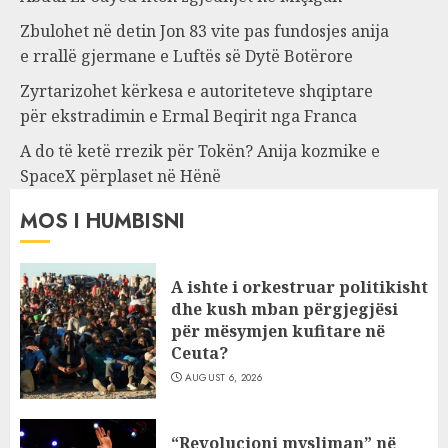
Zbulohet në detin Jon 83 vite pas fundosjes anija
e rrallë gjermane e Luftës së Dytë Botërore
Zyrtarizohet kërkesa e autoriteteve shqiptare
për ekstradimin e Ermal Beqirit nga Franca
A do të ketë rrezik për Tokën? Anija kozmike e
SpaceX përplaset në Hënë
MOS I HUMBISNI
A ishte i orkestruar politikisht
dhe kush mban përgjegjësi
për mësymjen kufitare në
Ceuta?
AUGUST 6, 2026
“Revolucioni mysliman” në