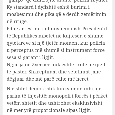
Ky standard i dyfishtë është burimi i
mosbesimit dhe pika që e derdh zemërimin
në rrugë.
Edhe arrestimi i dhunshëm i ish-Presidentit
të Republikës mbetet në kujtesën e shume
qytetarëve si një tjetër moment kur policia
u perceptua më shumë si instrument force
sesa si garant i ligjit.
Ngjarja në Zvërnec nuk është rrufe në qiell
të pastër. Shkreptimat dhe vetëtimat janë
dëgjuar dhe më parë edhe më herët.
Një shtet demokratik funksionon mbi një
parim të thjeshtë: monopoli i forcës i përket
vetëm shtetit dhe ushtrohet ekskluzivisht
në mënyrë proporcionale sipas ligjit.