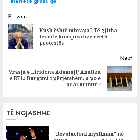
martesë gruas që
do, më pas i ulet
Continue
në gjunjë të bijës
Previous
së saj: A do që të
Reading
Kush është mbrapa? Të gjitha
bëhem unë babai
Pre
teoritë konspirative rreth
yt?
pos
protestës
Next
Vrasja e Liridona Ademajt/ Analiza
Next
e REL: Burgimi i përjetshëm, a po e
post:
ndal krimin?
TË NGJASHME
“Revolucioni mysliman” në