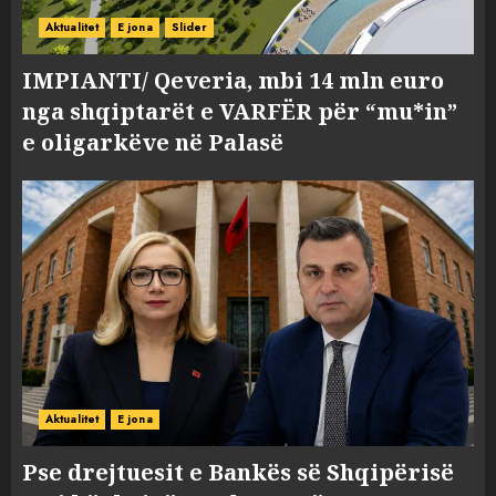
Aktualitet
E jona
Slider
IMPIANTI/ Qeveria, mbi 14 mln euro
nga shqiptarët e VARFËR për “mu*in”
e oligarkëve në Palasë
Aktualitet
E jona
Pse drejtuesit e Bankës së Shqipërisë