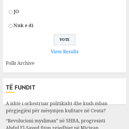
JO
Nuk e di
View Results
Polls Archive
TË FUNDIT
A ishte i orkestruar politikisht dhe kush mban
përgjegjësi për mësymjen kufitare në Ceuta?
“Revolucioni mysliman” në SHBA, progresisti
Abdul El-Sayed fiton zgjedhjet në Miçigan