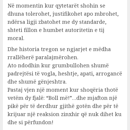
Në momentin kur qytetarët shohin se
dhuna tolerohet, justifikohet apo mbrohet,
ndërsa ligji zbatohet me dy standarde,
shteti fillon e humbet autoritetin e tij
moral.
Dhe historia tregon se ngjarjet e mëdha
rrallëherë paralajmërohen.
Ato ndodhin kur grumbullohen shumë
padrejtësi të vogla, heshtje, apati, arrogancë
dhe shumë gënjeshtra.
Pastaj vjen një moment kur shoqëria thotë
vetëm dy fjalë: “Boll më!”…dhe mjafton një
pikë për të derdhur gjithë gotën dhe për të
krijuar një reaksion zinxhir që nuk dihet ku
dhe si përfundon!