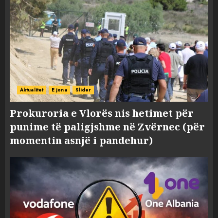
Aktualitet
E jona
Slider
Prokuroria e Vlorës nis hetimet për
punime të paligjshme në Zvërnec (për
momentin asnjë i pandehur)