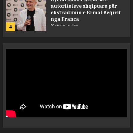
autoriteteve shqiptare për
ekstradimin e Ermal Beqirit
nga Franca
4
AUGUST 6, 2026
A do të ketë rrezik për Tokën?
Anija kozmike e SpaceX
përplaset në Hënë
AUGUST 6, 2026
5
A ishte i orkestruar politikisht
dhe kush mban përgjegjësi
për mësymjen kufitare në
Ceuta?
1
AUGUST 6, 2026