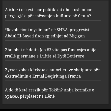
“Revolucioni mysliman” në
A ishte i orkestruar politikisht dhe kush mban
SHBA, progresisti Abdul El-
Sayed fiton zgjedhjet në
përgjegjësi për mësymjen kufitare në Ceuta?
Miçigan
2
AUGUST 6, 2026
“Revolucioni mysliman” në SHBA, progresisti
Abdul El-Sayed fiton zgjedhjet në Miçigan
Zbulohet në detin Jon 83 vite
pas fundosjes anija e rrallë
Zbulohet në detin Jon 83 vite pas fundosjes anija e
gjermane e Luftës së Dytë
rrallë gjermane e Luftës së Dytë Botërore
Botërore
3
AUGUST 6, 2026
Zyrtarizohet kërkesa e autoriteteve shqiptare për
ekstradimin e Ermal Beqirit nga Franca
Zyrtarizohet kërkesa e
autoriteteve shqiptare për
A do të ketë rrezik për Tokën? Anija kozmike e
ekstradimin e Ermal Beqirit
SpaceX përplaset në Hënë
nga Franca
4
AUGUST 6, 2026