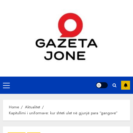
Skip
to
content
Primary
Menu
Home
Aktualitet
Kapitullimi i uniformave: kur shteti ulet në gjunjë para “gangove”