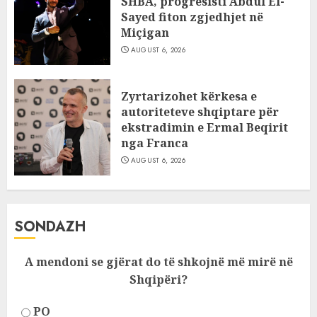
SHBA, progresisti Abdul El-
Sayed fiton zgjedhjet në
Miçigan
AUGUST 6, 2026
Zyrtarizohet kërkesa e
autoriteteve shqiptare për
ekstradimin e Ermal Beqirit
nga Franca
AUGUST 6, 2026
SONDAZH
A mendoni se gjërat do të shkojnë më mirë në
Shqipëri?
PO