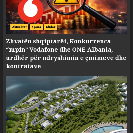
Aktualitet
E jona
Slider
Zhvatën shqiptarët, Konkurrenca
“mpin” Vodafone dhe ONE Albania,
urdhër për ndryshimin e çmimeve dhe
kontratave