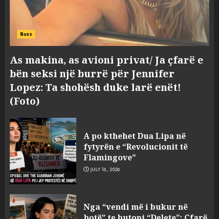
Buzz
As makina, as avioni privat/ Ja çfarë e
bën seksi një burrë për Jennifer
Lopez: Ta shohësh duke larë enët!
(Foto)
A po kthehet Dua Lipa në
fytyrën e “Revolucionit të
Flamingove”
JULY 16, 2026
Zbulohet në detin Jon 83 vite
Nga “vendi më i bukur në
pas fundosjes anija e rrallë
botë” te butoni “Delete”: Çfarë