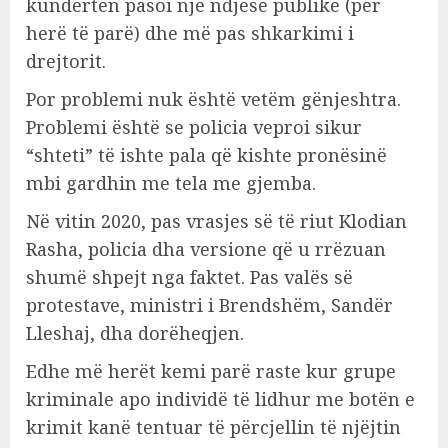
kundërtën pasoi një ndjesë publike (për
herë të parë) dhe më pas shkarkimi i
drejtorit.
Por problemi nuk është vetëm gënjeshtra.
Problemi është se policia veproi sikur
“shteti” të ishte pala që kishte pronësinë
mbi gardhin me tela me gjemba.
Në vitin 2020, pas vrasjes së të riut Klodian
Rasha, policia dha versione që u rrëzuan
shumë shpejt nga faktet. Pas valës së
protestave, ministri i Brendshëm, Sandër
Lleshaj, dha dorëheqjen.
Edhe më herët kemi parë raste kur grupe
kriminale apo individë të lidhur me botën e
krimit kanë tentuar të përcjellin të njëjtin