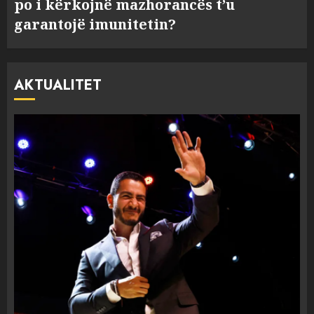
po i kërkojnë mazhorancës t’u
garantojë imunitetin?
AKTUALITET