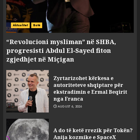
Aktualitet
Botë
“Revolucioni mysliman” në SHBA,
progresisti Abdul El-Sayed fiton
zgjedhjet në Miçigan
Zyrtarizohet kërkesa e
autoriteteve shqiptare për
ekstradimin e Ermal Beqirit
nga Franca
AUGUST 6, 2026
A do të ketë rrezik për Tokën?
Anija kozmike e SpaceX