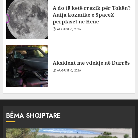
A do të ketë rrezik për Tokën?
Anija kozmike e SpaceX
përplaset në Hënë
AUGUST 6, 2026
Aksident me vdekje në Durrës
AUGUST 6, 2026
BËMA SHQIPTARE