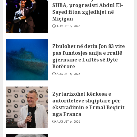
SHBA, progresisti Abdul El-
Sayed fiton zgjedhjet në
Miçigan
AUGUST 6, 2026
Zbulohet në detin Jon 83 vite
pas fundosjes anija e rrallë
gjermane e Luftës së Dytë
Botërore
AUGUST 6, 2026
Zyrtarizohet kërkesa e
autoriteteve shqiptare për
ekstradimin e Ermal Beqirit
nga Franca
AUGUST 6, 2026