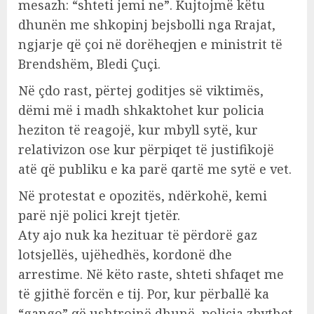
mesazh: “shteti jemi ne”. Kujtojmë këtu
dhunën me shkopinj bejsbolli nga Rrajat,
ngjarje që çoi në dorëheqjen e ministrit të
Brendshëm, Bledi Çuçi.
Në çdo rast, përtej goditjes së viktimës,
dëmi më i madh shkaktohet kur policia
heziton të reagojë, kur mbyll sytë, kur
relativizon ose kur përpiqet të justifikojë
atë që publiku e ka parë qartë me sytë e vet.
Në protestat e opozitës, ndërkohë, kemi
parë një polici krejt tjetër.
Aty ajo nuk ka hezituar të përdorë gaz
lotsjellës, ujëhedhës, kordonë dhe
arrestime. Në këto raste, shteti shfaqet me
të gjithë forcën e tij. Por, kur përballë ka
“gango” që ushtrojnë dhunë, policia zbythet.