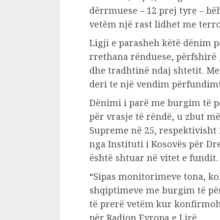
dërrmuese – 12 prej tyre – bëh
vetëm një rast lidhet me terr
Ligji e parasheh këtë dënim p
rrethana rënduese, përfshirë
dhe tradhtinë ndaj shtetit. Me
deri te një vendim përfundimt
Dënimi i parë me burgim të pë
për vrasje të rëndë, u zbut më
Supreme në 25, respektivisht 
nga Instituti i Kosovës për Dre
është shtuar në vitet e fundit.
“Sipas monitorimeve tona, koh
shqiptimeve me burgim të pë
të prerë vetëm kur konfirmohe
për Radion Evropa e Lirë.