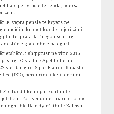
et fjalë për vrasje të rënda, ndërsa
orizëm.
ër 36 vepra penale të kryera në
 gjenocidin, krimet kundër njerëzimit
gjithatë, praktika tregon se rruga
ar është e gjatë dhe e pasigurt.
rjetshëm, i shqiptuar në vitin 2015
 pas nga Gjykata e Apelit dhe ajo
22 vjet burgim. Sipas Flamur Kabashit
jtësi (IKD), përdorimi i këtij dënimi
ët e fundit kemi parë shtim të
rjetshëm. Por, vendimet marrin formë
n nga shkalla e dytë”, thotë Kabashi