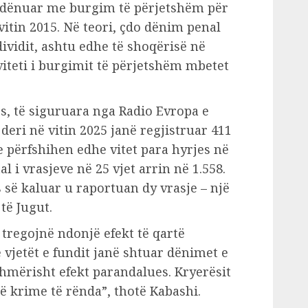
shte dënuar me burgim të përjetshëm për
 vitin 2015. Në teori, çdo dënim penal
ividit, ashtu edhe të shoqërisë në
iviteti i burgimit të përjetshëm mbetet
ës, të siguruara nga Radio Evropa e
 deri në vitin 2025 janë regjistruar 411
se përfshihen edhe vitet para hyrjes në
al i vrasjeve në 25 vjet arrin në 1.558.
 së kaluar u raportuan dy vrasje – një
të Jugut.
 tregojnë ndonjë efekt të qartë
 vjetët e fundit janë shtuar dënimet e
mërisht efekt parandalues. Kryerësit
ë krime të rënda”, thotë Kabashi.