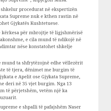
në shkelur procedurat në ekspertizën
ykata Supreme nuk e kthen rastin në
tohet Gjykatës Kushtetuese.
e kërkesa për mbrojtje të ligjshmërisë
zakonshme, e cila mund të ndikojë në
dimtar nëse konstatohet shkelje
e mund ta shfrytëzojnë edhe vëllezërit
raste të tjera, dënimet me burgim të
jykata e Apelit ose Gjykata Supreme,
 deri në 35 vjet burgim. Nga 13
im të përjetshëm, vetëm një ka
uzuarit.
a Supreme e shpalli të pafajshëm Naser