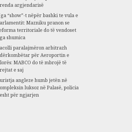
renda argjendarisë
ga “show”-t nëpër bashki te vula e
arlamentit: Mazniku pranon se
eforma territoriale do të vendoset
ga shumica
acolli paralajmëron arbitrazh
dërkombëtar për Aeroportin e
lorës: MABCO do të mbrojë të
rejtat e saj
uristja angleze humb jetën në
ompleksin luksoz në Palasë, policia
esht për ngjarjen