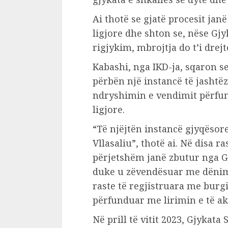
Ai thotë se gjatë procesit ja
ligjore dhe shton se, nëse Gj
rigjykim, mbrojtja do t’i drej
Kabashi, nga IKD-ja, sqaron s
përbën një instancë të jashtë
ndryshimin e vendimit përfun
ligjore.
“Të njëjtën instancë gjyqësor
Vllasaliu”, thotë ai. Në disa 
përjetshëm janë zbutur nga G
duke u zëvendësuar me dënime
raste të regjistruara me burg
përfunduar me lirimin e të ak
Në prill të vitit 2023, Gjykat