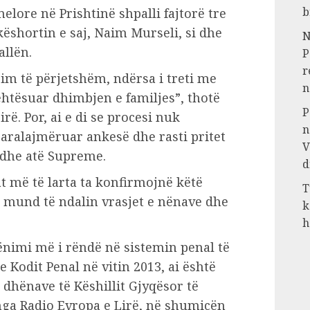
b
elore në Prishtinë shpalli fajtorë tre
këshortin e saj, Naim Murseli, si dhe
N
allën.
P
r
im të përjetshëm, ndërsa i treti me
n
ehtësuar dhimbjen e familjes”, thotë
P
ë. Por, ai e di se procesi nuk
n
aralajmëruar ankesë dhe rasti pritet
V
t dhe atë Supreme.
d
 më të larta ta konfirmojnë këtë
T
 mund të ndalin vrasjet e nënave dhe
k
h
ënimi më i rëndë në sistemin penal të
e Kodit Penal në vitin 2013, ai është
ë dhënave të Këshillit Gjyqësor të
nga Radio Evropa e Lirë, në shumicën