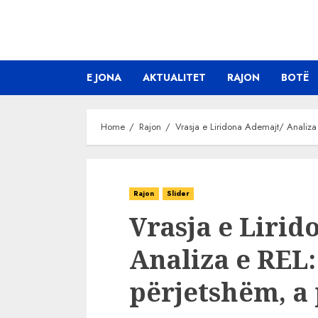
Skip
to
content
E JONA
AKTUALITET
RAJON
BOTË
Home
Rajon
Vrasja e Liridona Ademajt/ Analiza
Rajon
Slider
Vrasja e Lirid
Analiza e REL:
përjetshëm, a 