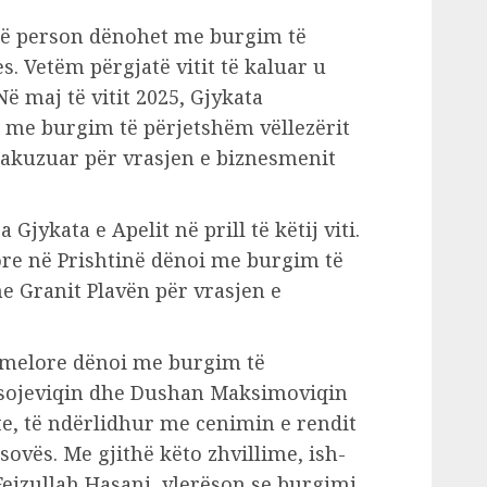
jë person dënohet me burgim të
s. Vetëm përgjatë vitit të kaluar u
Në maj të vitit 2025, Gjykata
 me burgim të përjetshëm vëllezërit
ë akuzuar për vrasjen e biznesmenit
jykata e Apelit në prill të këtij viti.
ore në Prishtinë dënoi me burgim të
 Granit Plavën për vrasjen e
hemelore dënoi me burgim të
asojeviqin dhe Dushan Maksimoviqin
te, të ndërlidhur me cenimin e rendit
ovës. Me gjithë këto zhvillime, ish-
Fejzullah Hasani, vlerëson se burgimi