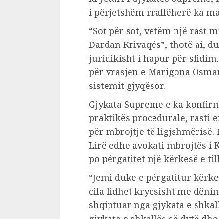
i përjetshëm rrallëherë ka m
“Sot për sot, vetëm një rast m
Dardan Krivaqës”, thotë ai, d
juridikisht i hapur për sfidim
për vrasjen e Marigona Osmanit
sistemit gjyqësor.
Gjykata Supreme e ka konfirm
praktikës procedurale, rasti 
për mbrojtje të ligjshmërisë.
Lirë edhe avokati mbrojtës i K
po përgatitet një kërkesë e till
“Jemi duke e përgatitur kërke
cila lidhet kryesisht me dëni
shqiptuar nga gjykata e shkal
gjykata e shkallës së dytë dh