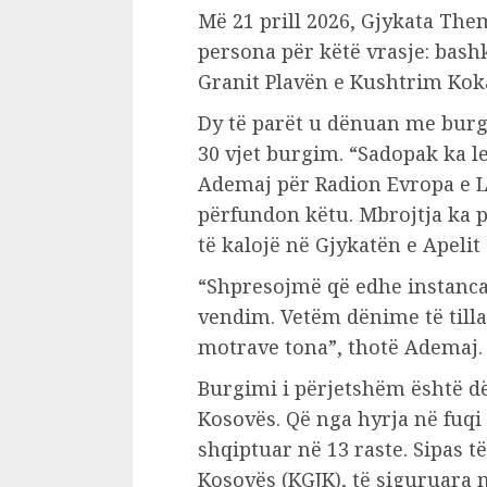
Më 21 prill 2026, Gjykata Them
persona për këtë vrasje: bash
Granit Plavën e Kushtrim Kok
Dy të parët u dënuan me burg
30 vjet burgim. “Sadopak ka l
Ademaj për Radion Evropa e Lir
përfundon këtu. Mbrojtja ka p
të kalojë në Gjykatën e Apeli
“Shpresojmë që edhe instancat
vendim. Vetëm dënime të tilla
motrave tona”, thotë Ademaj.
Burgimi i përjetshëm është d
Kosovës. Që nga hyrja në fuqi 
shqiptuar në 13 raste. Sipas t
Kosovës (KGJK), të siguruara 