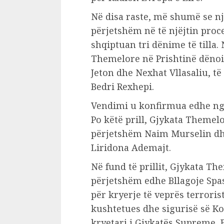
Në disa raste, më shumë se n
përjetshëm në të njëjtin proce
shqiptuan tri dënime të tilla. 
Themelore në Prishtinë dënoi
Jeton dhe Nexhat Vllasaliu, t
Bedri Rexhepi.
Vendimi u konfirmua edhe nga G
Po këtë prill, Gjykata Themel
përjetshëm Naim Murselin dhe
Liridona Ademajt.
Në fund të prillit, Gjykata T
përjetshëm edhe Bllagoje Sp
për kryerje të veprës terroris
kushtetues dhe sigurisë së Kos
kryetari i Gjykatës Supreme, 