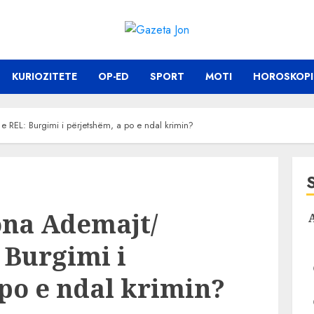
KURIOZITETE
OP-ED
SPORT
MOTI
HOROSKOPI
 e REL: Burgimi i përjetshëm, a po e ndal krimin?
ona Ademajt/
 Burgimi i
po e ndal krimin?