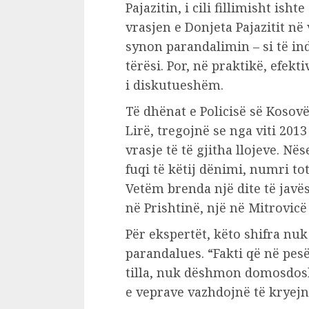
Pajazitin, i cili fillimisht i
vrasjen e Donjeta Pajazitit në
synon parandalimin – si të ind
tërësi. Por, në praktikë, efekt
i diskutueshëm.
Të dhënat e Policisë së Kosov
Lirë, tregojnë se nga viti 2013
vrasje të të gjitha llojeve. Në
fuqi të këtij dënimi, numri tot
Vetëm brenda një dite të javës
në Prishtinë, një në Mitrovicë 
Për ekspertët, këto shifra nuk
parandalues. “Fakti që në pesë
tilla, nuk dëshmon domosdosh
e veprave vazhdojnë të kryejn