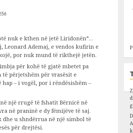
të nuk e kthen në jetë Liridonën”…
saj, Leonard Ademaj, e vendos kufirin e
P
kojë, por nuk mund të rikthejë jetën.
imbja për kohë të gjatë mbetet pa
 të përjetshëm për vrasësit e
 hap – i vogël, por i rëndësishëm –
Z
d
në një rrugë të fshatit Bërnicë në
g
ra në praninë e dy fëmijëve të saj.
D
ik dhe u shndërrua në një simbol të
A
ës për drejtësi.
k