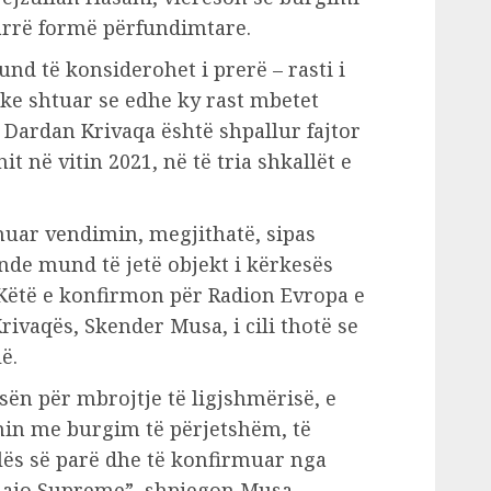
arrë formë përfundimtare.
und të konsiderohet i prerë – rasti i
uke shtuar se edhe ky rast mbetet
. Dardan Krivaqa është shpallur fajtor
 në vitin 2021, në të tria shkallët e
uar vendimin, megjithatë, sipas
ende mund të jetë objekt i kërkesës
 Këtë e konfirmon për Radion Evropa e
rivaqës, Skender Musa, i cili thotë se
ë.
sën për mbrojtje të ligjshmërisë, e
min me burgim të përjetshëm, të
lës së parë dhe të konfirmuar nga
e ajo Supreme”, shpjegon Musa.