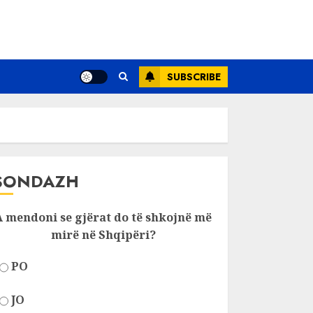
SUBSCRIBE
SONDAZH
A mendoni se gjërat do të shkojnë më
mirë në Shqipëri?
PO
JO