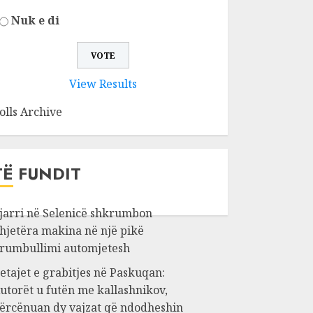
Nuk e di
View Results
olls Archive
TË FUNDIT
jarri në Selenicë shkrumbon
hjetëra makina në një pikë
rumbullimi automjetesh
etajet e grabitjes në Paskuqan:
utorët u futën me kallashnikov,
ërcënuan dy vajzat që ndodheshin