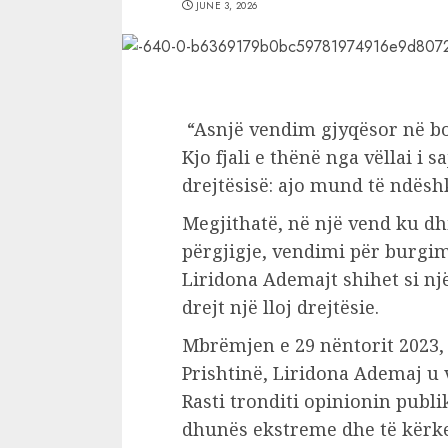
JUNE 3, 2026
“Asnjë vendim gjyqësor në bo
Kjo fjali e thënë nga vëllai i 
drejtësisë: ajo mund të ndësh
Megjithatë, në një vend ku dh
përgjigje, vendimi për burgim
Liridona Ademajt shihet si një
drejt një lloj drejtësie.
Mbrëmjen e 29 nëntorit 2023, 
Prishtinë, Liridona Ademaj u v
Rasti tronditi opinionin publ
dhunës ekstreme dhe të kërkes