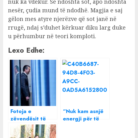
nuk ka vdekur. Se ndoshta sot, apo ndoshta
nesër, çudia mund të ndodhë. Magjia e saj
gëlon mes atyre njerëzve që sot janë në
rrugë, ndaj s’duhet kërkuar diku larg duke
u përhumbur në teori komploti.
Lexo Edhe:
Fotoja e
“Nuk kam asnjë
zëvendësit të
energji për të
Trump që po
urryer një shpirt”
ushqen teoritë
Beatrix ndan një