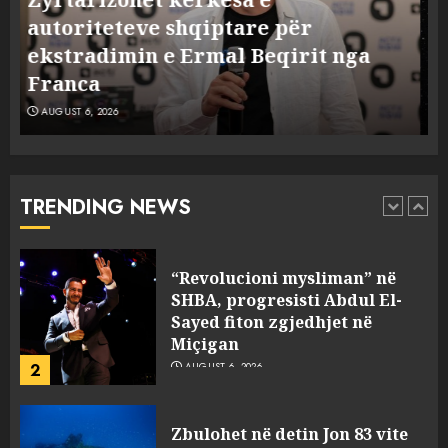
përplaset në Hënë
A do të ketë rrezik për Tokën?
AUGUST 6, 2026
Anija kozmike e SpaceX përplaset
5
në Hënë
AUGUST 6, 2026
A ishte i orkestruar politikisht
dhe kush mban përgjegjësi
për mësymjen kufitare në
Ceuta?
TRENDING NEWS
1
AUGUST 6, 2026
“Revolucioni mysliman” në
SHBA, progresisti Abdul El-
Sayed fiton zgjedhjet në
Miçigan
2
AUGUST 6, 2026
Zbulohet në detin Jon 83 vite