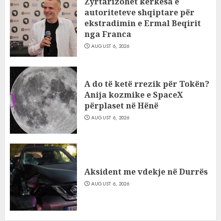
Zyrtarizohet kërkesa e
autoriteteve shqiptare për
ekstradimin e Ermal Beqirit
nga Franca
AUGUST 6, 2026
A do të ketë rrezik për Tokën?
Anija kozmike e SpaceX
përplaset në Hënë
AUGUST 6, 2026
Aksident me vdekje në Durrës
AUGUST 6, 2026