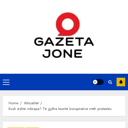
Skip
to
content
Primary
Menu
Home
Aktualitet
Kush është mbrapa? Të gjitha teoritë konspirative rreth protestës