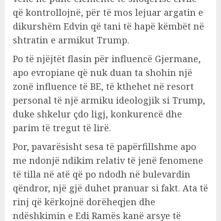
që kontrollojnë, për të mos lejuar argatin e
dikurshëm Edvin që tani të hapë këmbët në
shtratin e armikut Trump.
Po të njëjtët flasin për influencë Gjermane,
apo evropiane që nuk duan ta shohin një
zonë influence të BE, të kthehet në resort
personal të një armiku ideologjik si Trump,
duke shkelur çdo ligj, konkurencë dhe
parim të tregut të lirë.
Por, pavarësisht sesa të papërfillshme apo
me ndonjë ndikim relativ të jenë fenomene
të tilla në atë që po ndodh në bulevardin
qëndror, një gjë duhet pranuar si fakt. Ata të
rinj që kërkojnë dorëheqjen dhe
ndëshkimin e Edi Ramës kanë arsye të