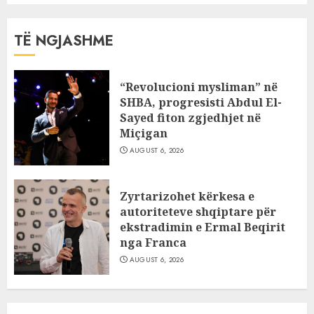
TË NGJASHME
“Revolucioni mysliman” në
SHBA, progresisti Abdul El-
Sayed fiton zgjedhjet në
Miçigan
AUGUST 6, 2026
Zyrtarizohet kërkesa e
autoriteteve shqiptare për
ekstradimin e Ermal Beqirit
nga Franca
AUGUST 6, 2026