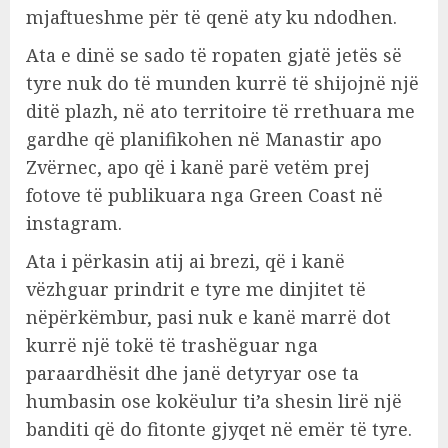
mjaftueshme për të qenë aty ku ndodhen.
Ata e dinë se sado të ropaten gjatë jetës së
tyre nuk do të munden kurrë të shijojnë një
ditë plazh, në ato territoire të rrethuara me
gardhe që planifikohen në Manastir apo
Zvërnec, apo që i kanë parë vetëm prej
fotove të publikuara nga Green Coast në
instagram.
Ata i përkasin atij ai brezi, që i kanë
vëzhguar prindrit e tyre me dinjitet të
nëpërkëmbur, pasi nuk e kanë marrë dot
kurrë një tokë të trashëguar nga
paraardhësit dhe janë detyryar ose ta
humbasin ose kokëulur ti’a shesin lirë një
banditi që do fitonte gjyqet në emër të tyre.