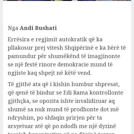
Nga
Andi Bushati
Errësira e regjimit autokratik që ka
pllakosur prej vitesh Shqipërinë e ka bërë të
pamundur për shumëkënd të imagjinonte
se një festë rinore demokracie mund të
ngjiste kaq shpejt në këtë vend.
Të gjithë ata që i kishin humbur shpresat,
që qenë të bindur se Edi Rama kontrollonte
gjithçka, se opozita ishte invalidizuar aq
shumë sa nuk mund të prodhonte dot më
ndryshim, po shfaqin prirjen për ta
arsyetuar atë që po ndodh me një dyzinë