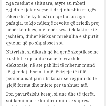
nga mediat e shituara, atyre su mbeti
zgjidhje tjetër veçse ti drejtoheshin rrugës.
Pikërisht te ky frustrim që buron nga
pafuqia, te kjo ndjenjë revolte që rrjedh prej
nëpërkëmbjes, më tepër sesa tek faktorë të
jashtëm, duhet kërkuar mrekullia e shpirtit
qytetar që po shpaloset sot.
Natyrisht si dikush që ka qenë skeptik se në
kushtet e një autokracie të vrazhdë
elektorale, në atë pak liri të mbetur mund
të gjendej tharmi i një lëvizjeje të tillë,
personalisht jam i friksuar se regjimi do të
gjejë forma dhe mjete për ta shuar atë.
Por, pavarësisht kësaj, si unë dhe të tjerët,
sot kemi marrë konfirmimin se shpresa