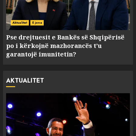
Aktualitet
E jona
Pse drejtuesit e Bankës së Shqipërisë
po i kërkojnë mazhorancës t’u
garantojë imunitetin?
AKTUALITET