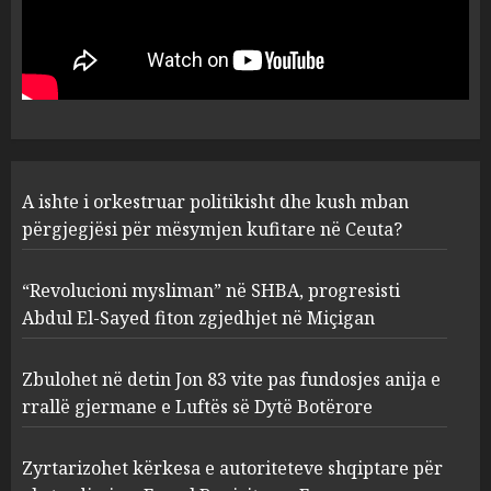
A ishte i orkestruar politikisht
dhe kush mban përgjegjësi
për mësymjen kufitare në
Ceuta?
1
AUGUST 6, 2026
“Revolucioni mysliman” në
A ishte i orkestruar politikisht dhe kush mban
SHBA, progresisti Abdul El-
Sayed fiton zgjedhjet në
përgjegjësi për mësymjen kufitare në Ceuta?
Miçigan
2
AUGUST 6, 2026
“Revolucioni mysliman” në SHBA, progresisti
Abdul El-Sayed fiton zgjedhjet në Miçigan
Zbulohet në detin Jon 83 vite
pas fundosjes anija e rrallë
Zbulohet në detin Jon 83 vite pas fundosjes anija e
gjermane e Luftës së Dytë
rrallë gjermane e Luftës së Dytë Botërore
Botërore
3
AUGUST 6, 2026
Zyrtarizohet kërkesa e autoriteteve shqiptare për