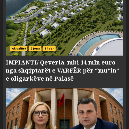
Aktualitet
E jona
Slider
IMPIANTI/ Qeveria, mbi 14 mln euro
nga shqiptarët e VARFËR për “mu*in”
e oligarkëve në Palasë