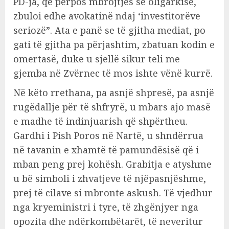
PD-ja, që përpos mbrojtjes së oligarkisë,
zbuloi edhe avokatinë ndaj ‘investitorëve
seriozë”. Ata e panë se të gjitha mediat, po
gati të gjitha pa përjashtim, zbatuan kodin e
omertasë, duke u sjellë sikur teli me
gjemba në Zvërnec të mos ishte vënë kurrë.
Në këto rrethana, pa asnjë shpresë, pa asnjë
rugëdallje për të shfryrë, u mbars ajo masë
e madhe të indinjuarish që shpërtheu.
Gardhi i Pish Poros në Nartë, u shndërrua
në tavanin e xhamtë të pamundësisë që i
mban peng prej kohësh. Grabitja e atyshme
u bë simboli i zhvatjeve të njëpasnjëshme,
prej të cilave si mbronte askush. Të vjedhur
nga kryeministri i tyre, të zhgënjyer nga
opozita dhe ndërkombëtarët, të neveritur