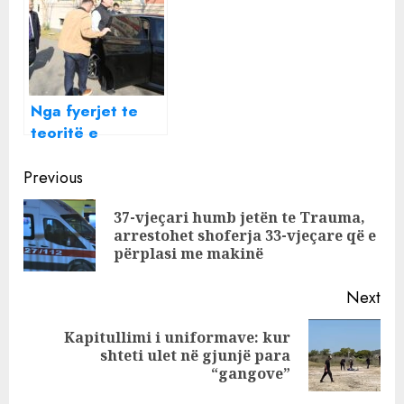
konspirative
mesazh të
rëndësishëm me
të gjithë
Nga fyerjet te
teoritë e
komplotit: Si po
Continue
mbrohet Erion
Previous
Veliaj ndaj SPAK
Reading
37-vjeçari humb jetën te Trauma,
Pre
arrestohet shoferja 33-vjeçare që e
pos
përplasi me makinë
Next
Kapitullimi i uniformave: kur
Next
shteti ulet në gjunjë para
post:
“gangove”