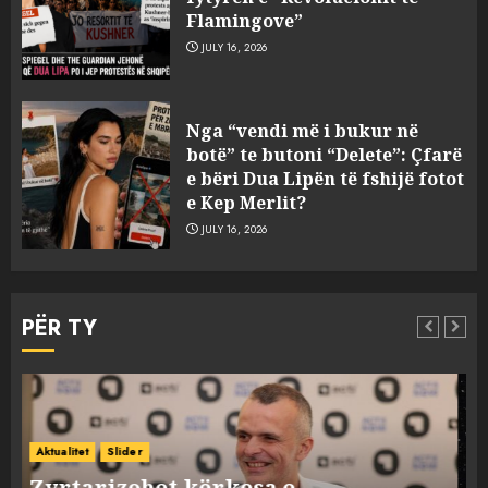
Flamingove”
JULY 16, 2026
Zbulohet në detin Jon 83 vite
Nga “vendi më i bukur në
pas fundosjes anija e rrallë
botë” te butoni “Delete”: Çfarë
gjermane e Luftës së Dytë
e bëri Dua Lipën të fshijë fotot
Botërore
e Kep Merlit?
3
AUGUST 6, 2026
JULY 16, 2026
Zyrtarizohet kërkesa e
autoriteteve shqiptare për
PËR TY
ekstradimin e Ermal Beqirit
nga Franca
4
AUGUST 6, 2026
A do të ketë rrezik për Tokën?
Anija kozmike e SpaceX
Aktualitet
Botë
Kuriozitete