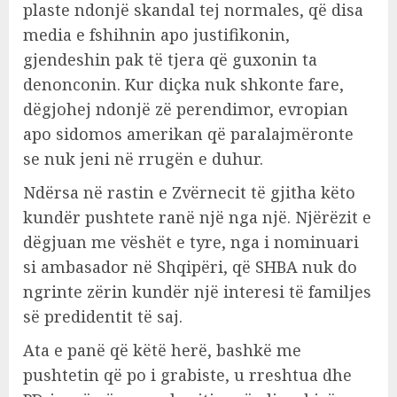
plaste ndonjë skandal tej normales, që disa
media e fshihnin apo justifikonin,
gjendeshin pak të tjera që guxonin ta
denonconin. Kur diçka nuk shkonte fare,
dëgjohej ndonjë zë perendimor, evropian
apo sidomos amerikan që paralajmëronte
se nuk jeni në rrugën e duhur.
Ndërsa në rastin e Zvërnecit të gjitha këto
kundër pushtete ranë një nga një. Njërëzit e
dëgjuan me vëshët e tyre, nga i nominuari
si ambasador në Shqipëri, që SHBA nuk do
ngrinte zërin kundër një interesi të familjes
së predidentit të saj.
Ata e panë që këtë herë, bashkë me
pushtetin që po i grabiste, u rreshtua dhe