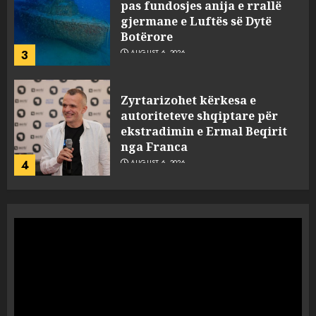
pas fundosjes anija e rrallë
gjermane e Luftës së Dytë
Botërore
3
AUGUST 6, 2026
Zyrtarizohet kërkesa e
autoriteteve shqiptare për
ekstradimin e Ermal Beqirit
nga Franca
4
AUGUST 6, 2026
A do të ketë rrezik për Tokën?
Anija kozmike e SpaceX
përplaset në Hënë
AUGUST 6, 2026
5