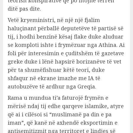
teorish konspirative që po fitojnë terren
ditë pas dite.
Vetë kryeministri, në një një fjalim
haluçinant përballë deputetëve të partisë së
tij, i hodhi benzinë kësaj flake duke aluduar
se komploti ishte i frymëzuar nga Athina. Ai
foli për interesimin e çuditshëm të gazetave
greke duke i lënë hapsirë borizanëve të vet
për ta shumëfishuar këtë teori, duke
shfaqur në ekrane imazhe me IA të
autobuzëve të ardhur nga Greqia.
Rama u mundua ti’a faturojë frymën e
mërisë ndaj tij edhe qarqeve islamike, atyre
që ai i cilësoi si “muslimanë pa din e pa
iman”, që kanë në axhendë eksportimin e
antisemitizmit nga territoret e lindjes së