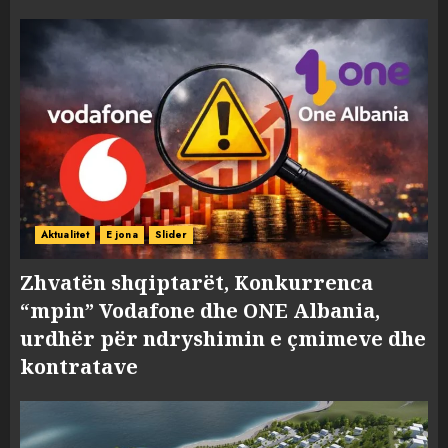
Aktualitet
E jona
Slider
Zhvatën shqiptarët, Konkurrenca
“mpin” Vodafone dhe ONE Albania,
urdhër për ndryshimin e çmimeve dhe
kontratave