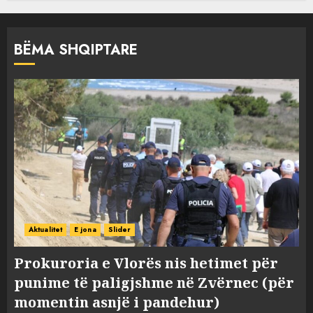
BËMA SHQIPTARE
Aktualitet
E jona
Slider
Prokuroria e Vlorës nis hetimet për
punime të paligjshme në Zvërnec (për
momentin asnjë i pandehur)