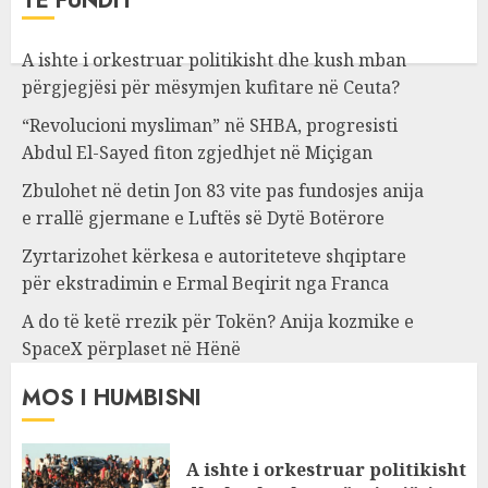
TË FUNDIT
A ishte i orkestruar politikisht dhe kush mban
përgjegjësi për mësymjen kufitare në Ceuta?
“Revolucioni mysliman” në SHBA, progresisti
Abdul El-Sayed fiton zgjedhjet në Miçigan
Zbulohet në detin Jon 83 vite pas fundosjes anija
e rrallë gjermane e Luftës së Dytë Botërore
Zyrtarizohet kërkesa e autoriteteve shqiptare
për ekstradimin e Ermal Beqirit nga Franca
A do të ketë rrezik për Tokën? Anija kozmike e
SpaceX përplaset në Hënë
MOS I HUMBISNI
A ishte i orkestruar politikisht