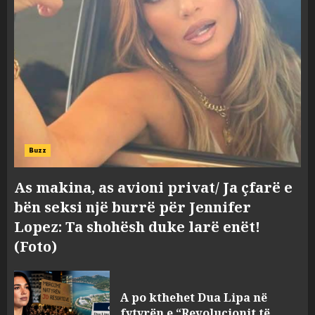
Buzz
As makina, as avioni privat/ Ja çfarë e
bën seksi një burrë për Jennifer
Lopez: Ta shohësh duke larë enët!
(Foto)
A po kthehet Dua Lipa në
fytyrën e “Revolucionit të