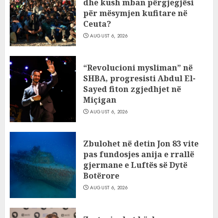
dhe kush mban përgjegjësi
për mësymjen kufitare në
Ceuta?
AUGUST 6, 2026
“Revolucioni mysliman” në
SHBA, progresisti Abdul El-
Sayed fiton zgjedhjet në
Miçigan
AUGUST 6, 2026
Zbulohet në detin Jon 83 vite
pas fundosjes anija e rrallë
gjermane e Luftës së Dytë
Botërore
AUGUST 6, 2026