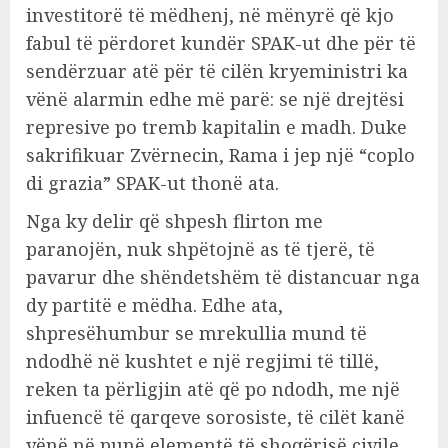
investitorë të mëdhenj, në mënyrë që kjo
fabul të përdoret kundër SPAK-ut dhe për të
sendërzuar atë për të cilën kryeministri ka
vënë alarmin edhe më parë: se një drejtësi
represive po tremb kapitalin e madh. Duke
sakrifikuar Zvërnecin, Rama i jep një “coplo
di grazia” SPAK-ut thonë ata.
Nga ky delir që shpesh flirton me
paranojën, nuk shpëtojnë as të tjerë, të
pavarur dhe shëndetshëm të distancuar nga
dy partitë e mëdha. Edhe ata,
shpresëhumbur se mrekullia mund të
ndodhë në kushtet e një regjimi të tillë,
reken ta përligjin atë që po ndodh, me një
infuencë të qarqeve sorosiste, të cilët kanë
vënë në punë elementë të shoqërisë civile