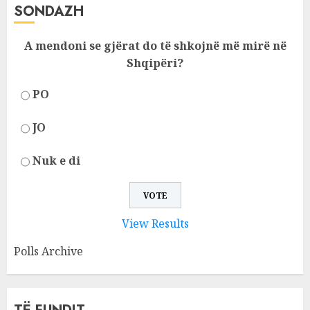
SONDAZH
A mendoni se gjërat do të shkojnë më mirë në
Shqipëri?
PO
JO
Nuk e di
View Results
Polls Archive