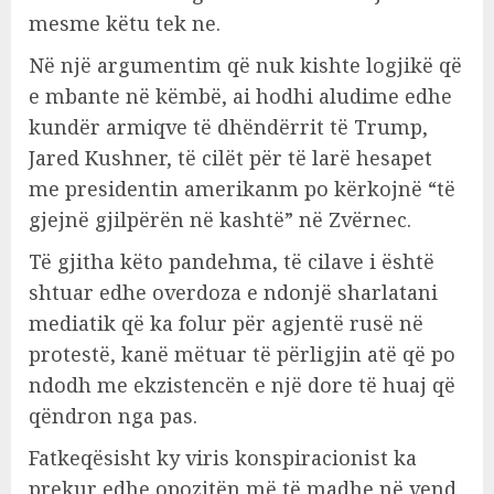
mesme këtu tek ne.
Në një argumentim që nuk kishte logjikë që
e mbante në këmbë, ai hodhi aludime edhe
kundër armiqve të dhëndërrit të Trump,
Jared Kushner, të cilët për të larë hesapet
me presidentin amerikanm po kërkojnë “të
gjejnë gjilpërën në kashtë” në Zvërnec.
Të gjitha këto pandehma, të cilave i është
shtuar edhe overdoza e ndonjë sharlatani
mediatik që ka folur për agjentë rusë në
protestë, kanë mëtuar të përligjin atë që po
ndodh me ekzistencën e një dore të huaj që
qëndron nga pas.
Fatkeqësisht ky viris konspiracionist ka
prekur edhe opozitën më të madhe në vend,