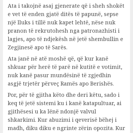
Ata i takojnë asaj gjenerate që i sheh shokët
e vet të enden gjatë ditës të papunë, sepse
një lluks i tillë nuk kapet lehtë, nëse nuk
pranon të rekrutohesh nga patronazhisti i
lagjes, apo të ndjekësh në jetë shembullin e
Zegjinesë apo të Sarës.
Ata janë në atë moshë që, që kur kanë
shkuar për herë të parë në kutitë e votimit,
nuk kanë pasur mundësinë të zgjedhin
asgjë trjetër përveç Ramës apo Berishës.
Por, për të gjitha këto dhe deri këtu, sado i
keq të jetë sistemi ku i kanë katapultuar, ai
gjithësesi u ka lënë ndonjë valvul
shkarkimi. Kur abuzimi i qeverisë bëhej i
madh, diku diku e ngrinte zërin opozita. Kur