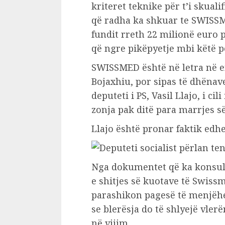
kriteret teknike për t’i skual
që radha ka shkuar te SWISSMED
fundit rreth 22 milionë euro p
që ngre pikëpyetje mbi këtë p
SWISSMED është në letra në em
Bojaxhiu, por sipas të dhënav
deputeti i PS, Vasil Llajo, i ci
zonja pak ditë para marrjes s
Llajo është pronar faktik edhe
Nga dokumentet që ka konsult
e shitjes së kuotave të Swiss
parashikon pagesë të menjëh
se blerësja do të shlyejë vle
në vijim.