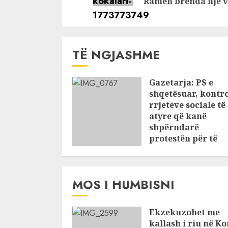
njerëzit në
Ramën brenda një v
politikë
TË NGJASHME
Gazetarja: PS e
shqetësuar, kontro
rrjeteve sociale të
atyre që kanë
shpërndarë
protestën për të
zbuluar
organizatorët
JUNE 11, 2026
MOS I HUMBISNI
Ekzekuzohet me
kallash i riu në Ko