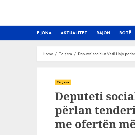
Skip
to
content
E JONA
AKTUALITET
RAJON
BOTË
Home
Të tjera
Deputeti socialist Vasil Llajo për
Të tjera
Deputeti social
përlan tender
me ofertën më 