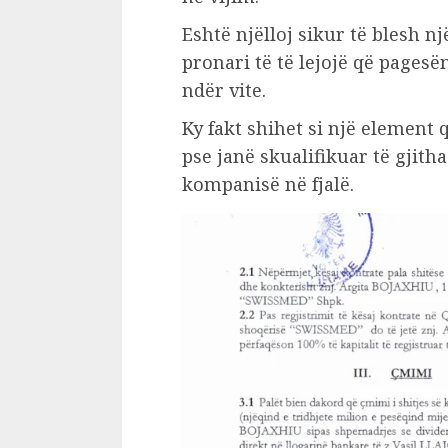
Eshtë njëlloj sikur të blesh 
pronari të të lejojë që pagesë
ndër vite.
Ky fakt shihet si një element
pse janë skualifikuar të gjitha
kompanisë në fjalë.