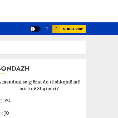
SUBSCRIBE
SONDAZH
A mendoni se gjërat do të shkojnë më
mirë në Shqipëri?
PO
JO