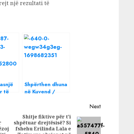
jt një rezultati të
snjë
Shpërthen dhuna
r të
në Kuvend /
 shpirt”
Deputeti i PD
an një
godet me grusht
Next
kolegun socialist
Shitje fiktive për t’i
hëm me
(VIDEO)
r
shpëtuar drejtësisë? Si
Previous
Next
ëzoj
fshehu Erilinda Lala e
post: