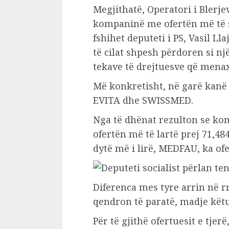
Megjithatë, Operatori i Blerje
kompaninë me ofertën më të sh
fshihet deputeti i PS, Vasil Ll
të cilat shpesh përdoren si një
tekave të drejtuesve që mena
Më konkretisht, në garë kanë
EVITA dhe SWISSMED.
Nga të dhënat rezulton se k
ofertën më të lartë prej 71,48
dytë më i lirë, MEDFAU, ka ofe
Diferenca mes tyre arrin në r
qendron të paratë, madje këtu
Për të gjithë ofertuesit e tjer