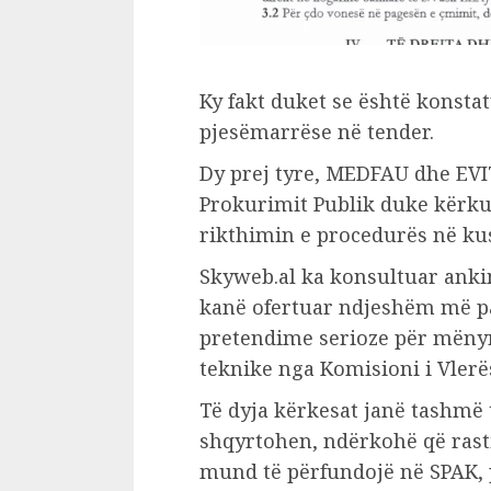
Ky fakt duket se është konst
pjesëmarrëse në tender.
Dy prej tyre, MEDFAU dhe EVIT
Prokurimit Publik duke kërku
rikthimin e procedurës në ku
Skyweb.al ka konsultuar anki
kanë ofertuar ndjeshëm më p
pretendime serioze për mënyrë
teknike nga Komisioni i Vlerës
Të dyja kërkesat janë tashmë t
shqyrtohen, ndërkohë që rasti 
mund të përfundojë në SPAK, 