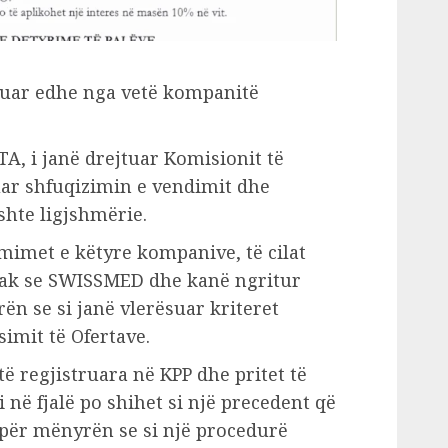
atuar edhe nga vetë kompanitë
A, i janë drejtuar Komisionit të
ar shfuqizimin e vendimit dhe
shte ligjshmërie.
mimet e këtyre kompanive, të cilat
ak se SWISSMED dhe kanë ngritur
n se si janë vlerësuar kriteret
imit të Ofertave.
ë regjistruara në KPP dhe pritet të
në fjalë po shihet si një precedent që
për mënyrën se si një procedurë