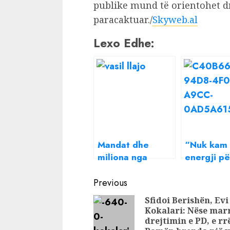
publike mund të orientohet dre
paracaktuar./
Skyweb.al
Lexo Edhe:
Mandat dhe
“Nuk kam a
miliona nga
energji pë
qyetarët/ Misioni
urryer një
Continue
i biznesmenit
Beatrix nd
Previous
Vasil Llajo që
mesazh të
Reading
Sfidoi Berishën, Evi
thotë se ka
rëndësis
Kokalari: Nëse mar
ardhur për
të gjithë
drejtimin e PD, e rr