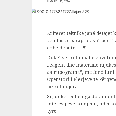
MARCH 18, 2026
Kriteret teknike janë detajet k
vendosur paraprakisht për t’i
edhe deputet i PS.
Duket se rrethanat e zhvillimi
reagent dhe materiale mjekëso
astrupograma”, me fond limit 
Operatori i Blerjeve të Përqe
në këto ujëra.
Siç duket edhe nga dokumente
interes pesë kompani, ndërkoh
tyre.