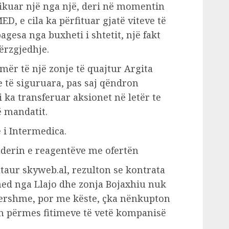
ifikuar një nga një, deri në momentin
, e cila ka përfituar gjatë viteve të
agesa nga buxheti i shtetit, një fakt
ërzgjedhje.
ër të një zonje të quajtur Argita
e të siguruara, pas saj qëndron
li i ka transferuar aksionet në letër te
ë mandatit.
 i Intermedica.
aur skyweb.al, rezulton se kontrata
med nga Llajo dhe zonja Bojaxhiu nuk
ershme, por me këste, çka nënkupton
rën përmes fitimeve të vetë kompanisë