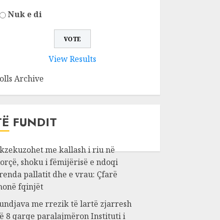
Nuk e di
View Results
olls Archive
TË FUNDIT
kzekuzohet me kallash i riu në
orçë, shoku i fëmijërisë e ndoqi
renda pallatit dhe e vrau: Çfarë
honë fqinjët
undjava me rrezik të lartë zjarresh
ë 8 qarqe paralajmëron Instituti i