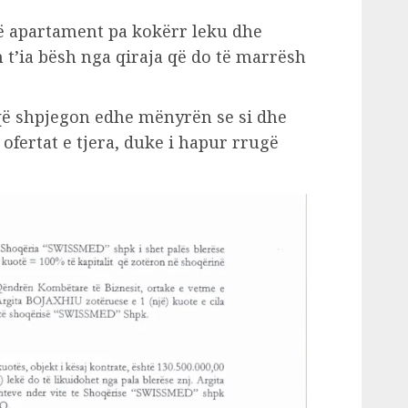
një apartament pa kokërr leku dhe
n t’ia bësh nga qiraja që do të marrësh
 që shpjegon edhe mënyrën se si dhe
 ofertat e tjera, duke i hapur rrugë