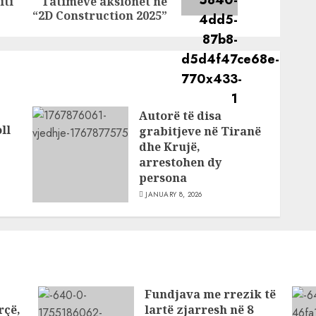
post:
iti
Tatimeve aksionet në
“2D Construction 2025”
Autorë të disa
ll
grabitjeve në Tiranë
dhe Krujë,
arrestohen dy
persona
JANUARY 8, 2026
Fundjava me rrezik të
rçë,
lartë zjarresh në 8