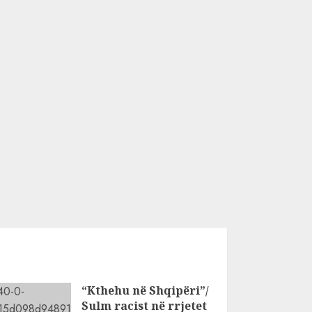
“Kthehu në Shqipëri”/
Sulm racist në rrjetet