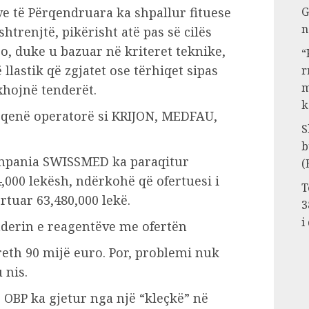
ve të Përqendruara ka shpallur fituese
G
n
trenjtë, pikërisht atë pas së cilës
ajo, duke u bazuar në kriteret teknike,
“
 llastik që zgjatet ose tërhiqet sipas
r
m
xhojnë tenderët.
k
 qenë operatorë si KRIJON, MEDFAU,
S
b
ompania SWISSMED ka paraqitur
(
4,000 lekësh, ndërkohë që ofertuesi i
T
rtuar 63,480,000 lekë.
3
i
reth 90 mijë euro. Por, problemi nuk
 nis.
ë, OBP ka gjetur nga një “kleçkë” në