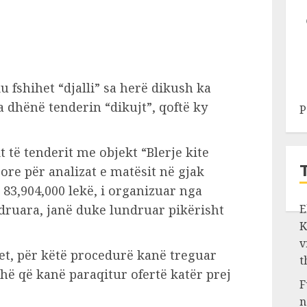
u fshihet “djalli” sa herë dikush ka
a dhënë tenderin “dikujt”, qoftë ky
P
t të tenderit me objekt “Blerje kite
re për analizat e matësit në gjak
83,904,000 lekë, i organizuar nga
ndruara, janë duke lundruar pikërisht
E
K
v
t, për këtë procedurë kanë treguar
t
ë që kanë paraqitur ofertë katër prej
F
n