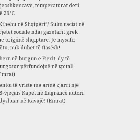
jeoshkencave, temperaturat deri
ë 39°C
Kthehu në Shqipëri”/ Sulm racist në
rjetet sociale ndaj gazetarit grek
e origjinë shqiptare: Je mysafir
ëtu, nuk duhet të flasësh!
herr në burgun e Fierit, dy të
urgosur përfundojnë në spital!
Emrat)
entoi të vriste me armë zjarri një
8-vjeçar/ Kapet në flagrancë autori
 dyshuar në Kavajë! (Emrat)