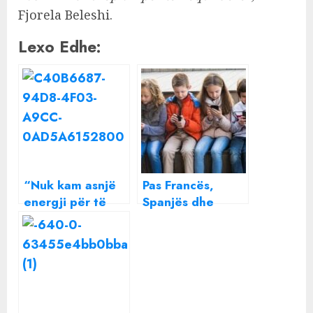
Fjorela Beleshi.
Lexo Edhe:
“Nuk kam asnjë
Pas Francës,
energji për të
Spanjës dhe
urryer një shpirt”
Greqisë, Çekia
Beatrix ndan një
planifikon
mesazh të
ndalimin e
rëndësishëm me
rrjeteve sociale
të gjithë
për fëmijët