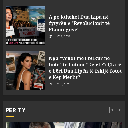
A po kthehet Dua Lipa në
fytyrën e “Revolucionit të
Flamingove”
JULY 16, 2026
Konkurrenca për turistët
Nga “vendi më i bukur në
degjeneron në zjarrvënie në
botë” te butoni “Delete”: Çfarë
Vlorë, arrestohet 33-vjeçari
e bëri Dua Lipën të fshijë fotot
(VIDEO)
e Kep Merlit?
3
AUGUST 7, 2026
JULY 16, 2026
Emri/ U dhunua se sinjalizoi
parcelat me kanabis të
PËR TY
komshiut, denoncuesit i
gjenden 150 rrënjë bimë
narkotike!
4