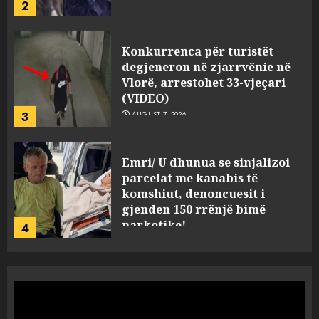
2
Konkurrenca për turistët
degjeneron në zjarrvënie në
Vlorë, arrestohet 33-vjeçari
(VIDEO)
3
AUGUST 7, 2026
Emri/ U dhunua se sinjalizoi
parcelat me kanabis të
komshiut, denoncuesit i
gjenden 150 rrënjë bimë
narkotike!
4
AUGUST 7, 2026
Ambasada amerikane: Sokol
Hoxha mendoi se mund t’i
shpëtonte së kaluarës së tij,