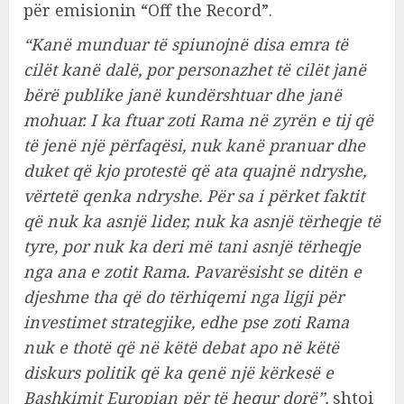
për emisionin “Off the Record”.
“Kanë munduar të spiunojnë disa emra të
cilët kanë dalë, por personazhet të cilët janë
bërë publike janë kundërshtuar dhe janë
mohuar. I ka ftuar zoti Rama në zyrën e tij që
të jenë një përfaqësi, nuk kanë pranuar dhe
duket që kjo protestë që ata quajnë ndryshe,
vërtetë qenka ndryshe. Për sa i përket faktit
që nuk ka asnjë lider, nuk ka asnjë tërheqje të
tyre, por nuk ka deri më tani asnjë tërheqje
nga ana e zotit Rama. Pavarësisht se ditën e
djeshme tha që do tërhiqemi nga ligji për
investimet strategjike, edhe pse zoti Rama
nuk e thotë që në këtë debat apo në këtë
diskurs politik që ka qenë një kërkesë e
Bashkimit Europian për të hequr dorë”,
shtoi