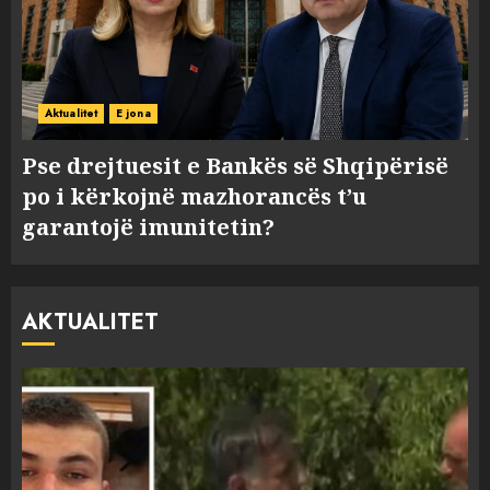
Aktualitet
E jona
Pse drejtuesit e Bankës së Shqipërisë
po i kërkojnë mazhorancës t’u
garantojë imunitetin?
AKTUALITET