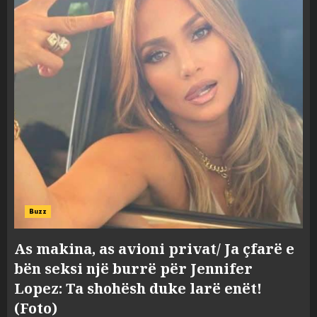
Buzz
As makina, as avioni privat/ Ja çfarë e
bën seksi një burrë për Jennifer
Lopez: Ta shohësh duke larë enët!
(Foto)