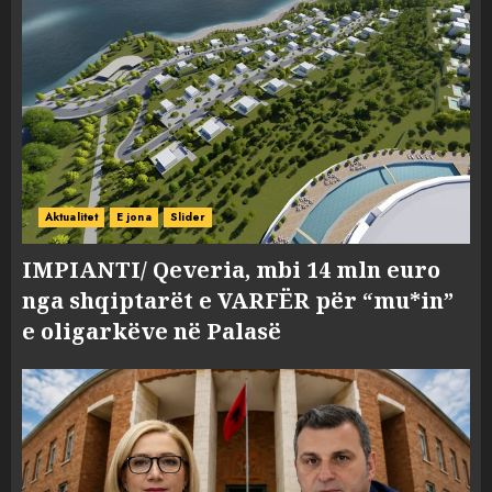
Aktualitet
E jona
Slider
IMPIANTI/ Qeveria, mbi 14 mln euro
nga shqiptarët e VARFËR për “mu*in”
e oligarkëve në Palasë