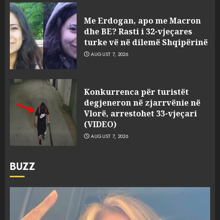
Me Erdogan, apo me Macron
dhe BE? Rasti i 32-vjeçares
turke vë në dilemë Shqipërinë
AUGUST 7, 2026
Konkurrenca për turistët
degjeneron në zjarrvënie në
Vlorë, arrestohet 33-vjeçari
(VIDEO)
AUGUST 7, 2026
BUZZ