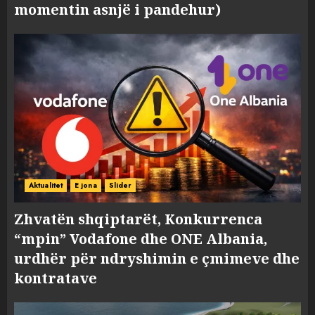
momentin asnjë i pandehur)
Aktualitet
E jona
Slider
Zhvatën shqiptarët, Konkurrenca
“mpin” Vodafone dhe ONE Albania,
urdhër për ndryshimin e çmimeve dhe
kontratave