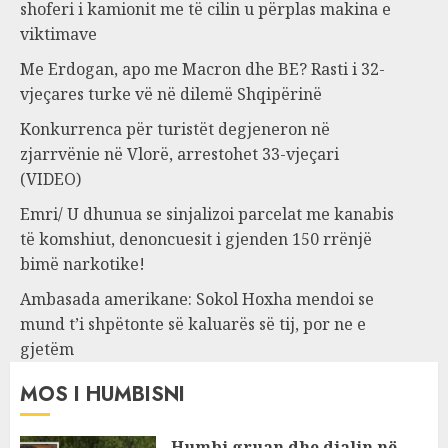
shoferi i kamionit me të cilin u përplas makina e
viktimave
Me Erdogan, apo me Macron dhe BE? Rasti i 32-
vjeçares turke vë në dilemë Shqipërinë
Konkurrenca për turistët degjeneron në
zjarrvënie në Vlorë, arrestohet 33-vjeçari
(VIDEO)
Emri/ U dhunua se sinjalizoi parcelat me kanabis
të komshiut, denoncuesit i gjenden 150 rrënjë
bimë narkotike!
Ambasada amerikane: Sokol Hoxha mendoi se
mund t’i shpëtonte së kaluarës së tij, por ne e
gjetëm
MOS I HUMBISNI
Humbi gruan dhe djalin në