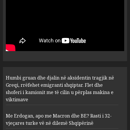
por ne e gjetëm
5
AUGUST 7, 2026
Humbi gruan dhe djalin në
aksidentin tragjik në Greqi,
rrëfehet emigranti shqiptar.
Flet dhe shoferi i kamionit me
të cilin u përplas makina e
1
viktimave
AUGUST 7, 2026
Me Erdogan, apo me Macron
Humbi gruan dhe djalin në aksidentin tragjik në
dhe BE? Rasti i 32-vjeçares
Greqi, rrëfehet emigranti shqiptar. Flet dhe
turke vë në dilemë Shqipërinë
shoferi i kamionit me të cilin u përplas makina e
AUGUST 7, 2026
2
viktimave
Me Erdogan, apo me Macron dhe BE? Rasti i 32-
Konkurrenca për turistët
vjeçares turke vë në dilemë Shqipërinë
degjeneron në zjarrvënie në
Vlorë, arrestohet 33-vjeçari