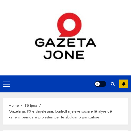
Skip
to
content
Primary
Menu
Home
Të tjera
Gazetarja: PS e shqetësuar, kontroll rrjeteve sociale të atyre që
kanë shpërndarë protestën për të zbuluar organizatorët