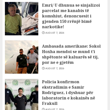
Emri/ U dhunua se sinjalizoi
parcelat me kanabis të
komshiut, denoncuesit i
gjenden 150 rrënjë bimë
narkotike!
AUGUST 7, 2026
Ambasada amerikane: Sokol
Hoxha mendoi se mund t’i
shpëtonte së kaluarës së tij,
por ne e gjetëm
AUGUST 7, 2026
Policia konfirmon
ekstradimin e Samir
Rodriguez, i dyshuar për
laboratorin e kokainës në
Frakull
AUGUST 7, 2026