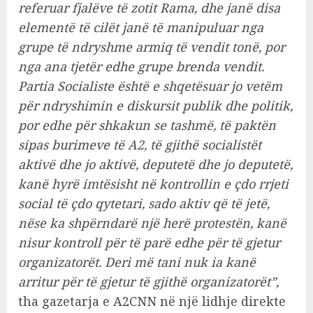
referuar fjalëve të zotit Rama, dhe janë disa
elementë të cilët janë të manipuluar nga
grupe të ndryshme armiq të vendit tonë, por
nga ana tjetër edhe grupe brenda vendit.
Partia Socialiste është e shqetësuar jo vetëm
për ndryshimin e diskursit publik dhe politik,
por edhe për shkakun se tashmë, të paktën
sipas burimeve të A2, të gjithë socialistët
aktivë dhe jo aktivë, deputetë dhe jo deputetë,
kanë hyrë imtësisht në kontrollin e çdo rrjeti
social të çdo qytetari, sado aktiv që të jetë,
nëse ka shpërndarë një herë protestën, kanë
nisur kontroll për të parë edhe për të gjetur
organizatorët. Deri më tani nuk ia kanë
arritur për të gjetur të gjithë organizatorët”,
tha gazetarja e A2CNN në një lidhje direkte