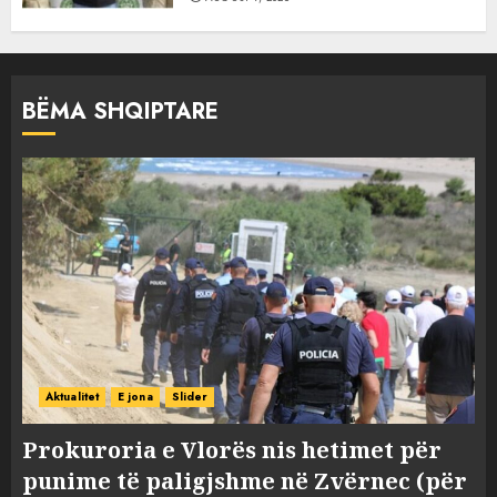
BËMA SHQIPTARE
Aktualitet
E jona
Slider
Prokuroria e Vlorës nis hetimet për
punime të paligjshme në Zvërnec (për