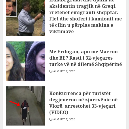
aksidentin tragjik në Greqi,
rrëfehet emigranti shqiptar.
Flet dhe shoferi i kamionit me
të cilin u përplas makina e
viktimave
AUGUST 7, 2026
Me Erdogan, apo me Macron
dhe BE? Rasti i 32-vjeçares
turke vë në dilemë Shqipërinë
AUGUST 7, 2026
Konkurrenca për turistët
degjeneron në zjarrvënie në
Vlorë, arrestohet 33-vjeçari
(VIDEO)
AUGUST 7, 2026