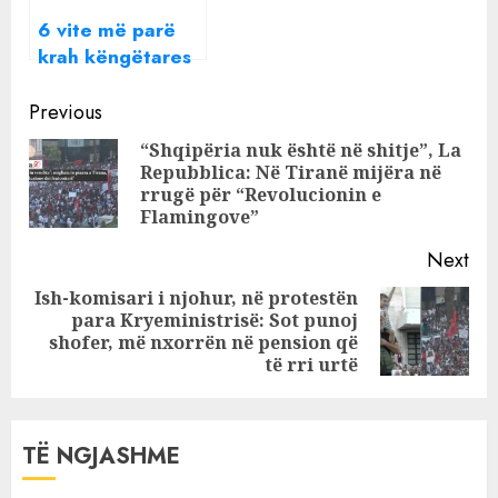
6 vite më parë
krah këngëtares
shqiptare,
Continue
Shpëtim Saraçi
Previous
larg rrjeteve
Reading
“Shqipëria nuk është në shitje”, La
sociale publikon
Repubblica: Në Tiranë mijëra në
Pre
foton që nuk e
rrugë për “Revolucionin e
pos
kemi parë
Flamingove”
asnjëherë
Next
Ish-komisari i njohur, në protestën
para Kryeministrisë: Sot punoj
Next
shofer, më nxorrën në pension që
post:
të rri urtë
TË NGJASHME