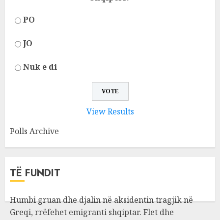
PO
JO
Nuk e di
View Results
Polls Archive
TË FUNDIT
Humbi gruan dhe djalin në aksidentin tragjik në
Greqi, rrëfehet emigranti shqiptar. Flet dhe