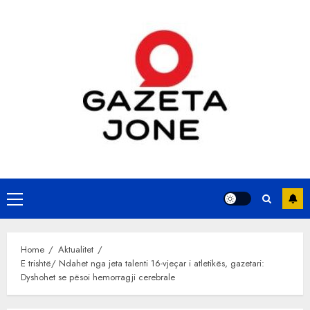
Skip
to
content
Primary
Menu
Home
Aktualitet
E trishtë/ Ndahet nga jeta talenti 16-vjeçar i atletikës, gazetari:
Dyshohet se pësoi hemorragji cerebrale