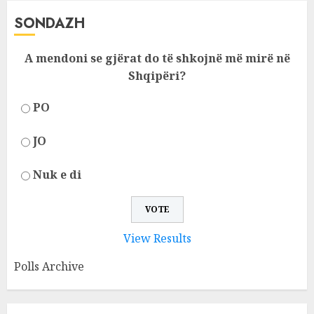
SONDAZH
A mendoni se gjërat do të shkojnë më mirë në
Shqipëri?
PO
JO
Nuk e di
View Results
Polls Archive