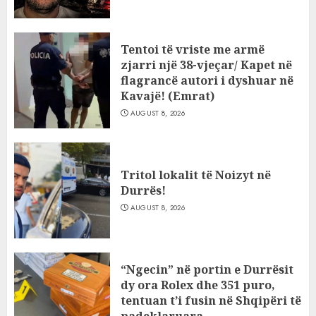
Tentoi të vriste me armë
zjarri një 38-vjeçar/ Kapet në
flagrancë autori i dyshuar në
Kavajë! (Emrat)
AUGUST 8, 2026
Tritol lokalit të Noizyt në
Durrës!
AUGUST 8, 2026
“Ngecin” në portin e Durrësit
dy ora Rolex dhe 351 puro,
tentuan t’i fusin në Shqipëri të
padeklaruara