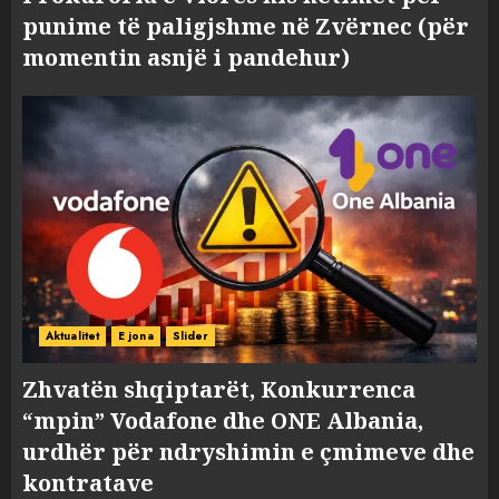
punime të paligjshme në Zvërnec (për
momentin asnjë i pandehur)
Aktualitet
E jona
Slider
Zhvatën shqiptarët, Konkurrenca
“mpin” Vodafone dhe ONE Albania,
urdhër për ndryshimin e çmimeve dhe
kontratave