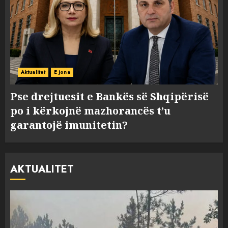
Aktualitet
E jona
Pse drejtuesit e Bankës së Shqipërisë
po i kërkojnë mazhorancës t’u
garantojë imunitetin?
AKTUALITET