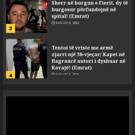
Sherr në burgun e Fierit, dy të
burgosur përfundojnë në
spital! (Emrat)
AUGUST 8, 2026
3
Tentoi të vriste me armë
zjarri një 38-vjeçar/ Kapet në
flagrancë autori i dyshuar në
Kavajë! (Emrat)
4
AUGUST 8, 2026
Tritol lokalit të Noizyt në
Durrës!
AUGUST 8, 2026
5