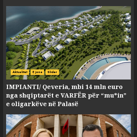
Aktualitet
E jona
Slider
IMPIANTI/ Qeveria, mbi 14 mln euro
nga shqiptarët e VARFËR për “mu*in”
e oligarkëve në Palasë