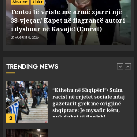
Durrës!
AUGUST 8, 2026
i
Aktualitet
Buzz
5
Tritol lokalit të Noizyt në Durrës!
AUGUST 8, 2026
Fundjava me rrezik të lartë
zjarresh në 8 qarqe
paralajmëron Instituti i
Gjeoshkencave, temperaturat
TRENDING NEWS
deri në 39°C
1
AUGUST 8, 2026
“Kthehu në Shqipëri”/ Sulm
racist në rrjetet sociale ndaj
gazetarit grek me origjinë
shqiptare: Je mysafir këtu,
nuk duhet të flasësh!
2
AUGUST 8, 2026