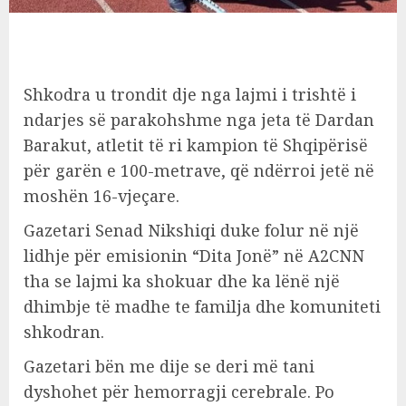
Shkodra u trondit dje nga lajmi i trishtë i
ndarjes së parakohshme nga jeta të Dardan
Barakut, atletit të ri kampion të Shqipërisë
për garën e 100-metrave, që ndërroi jetë në
moshën 16-vjeçare.
Gazetari Senad Nikshiqi duke folur në një
lidhje për emisionin “Dita Jonë” në A2CNN
tha se lajmi ka shokuar dhe ka lënë një
dhimbje të madhe te familja dhe komuniteti
shkodran.
Gazetari bën me dije se deri më tani
dyshohet për hemorragji cerebrale. Po