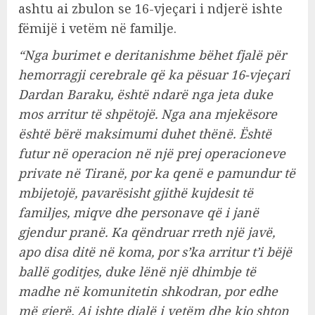
ashtu ai zbulon se 16-vjeçari i ndjerë ishte
fëmijë i vetëm në familje.
“Nga burimet e deritanishme bëhet fjalë për
hemorragji cerebrale që ka pësuar 16-vjeçari
Dardan Baraku, është ndarë nga jeta duke
mos arritur të shpëtojë. Nga ana mjekësore
është bërë maksimumi duhet thënë. Është
futur në operacion në një prej operacioneve
private në Tiranë, por ka qenë e pamundur të
mbijetojë, pavarësisht gjithë kujdesit të
familjes, miqve dhe personave që i janë
gjendur pranë. Ka qëndruar rreth një javë,
apo disa ditë në koma, por s’ka arritur t’i bëjë
ballë goditjes, duke lënë një dhimbje të
madhe në komunitetin shkodran, por edhe
më gjerë. Ai ishte djalë i vetëm dhe kjo shton