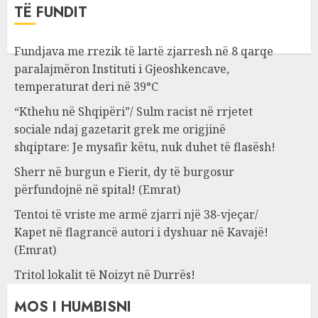
TË FUNDIT
Fundjava me rrezik të lartë zjarresh në 8 qarqe
paralajmëron Instituti i Gjeoshkencave,
temperaturat deri në 39°C
“Kthehu në Shqipëri”/ Sulm racist në rrjetet
sociale ndaj gazetarit grek me origjinë
shqiptare: Je mysafir këtu, nuk duhet të flasësh!
Sherr në burgun e Fierit, dy të burgosur
përfundojnë në spital! (Emrat)
Tentoi të vriste me armë zjarri një 38-vjeçar/
Kapet në flagrancë autori i dyshuar në Kavajë!
(Emrat)
Tritol lokalit të Noizyt në Durrës!
MOS I HUMBISNI