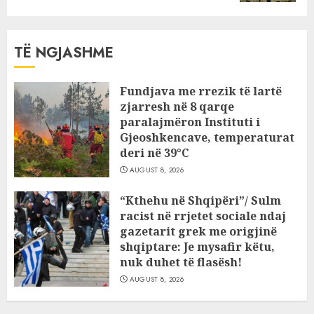
TË NGJASHME
Fundjava me rrezik të lartë
zjarresh në 8 qarqe
paralajmëron Instituti i
Gjeoshkencave, temperaturat
deri në 39°C
AUGUST 8, 2026
“Kthehu në Shqipëri”/ Sulm
racist në rrjetet sociale ndaj
gazetarit grek me origjinë
shqiptare: Je mysafir këtu,
nuk duhet të flasësh!
AUGUST 8, 2026