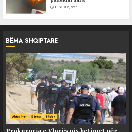
AUGUST 8, 2026
BËMA SHQIPTARE
Aktualitet
E jona
Slider
Prokuroria e Vlorës nis hetimet për