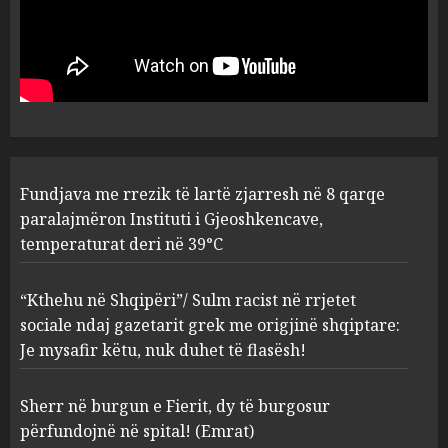
Fundjava me rrezik të lartë
zjarresh në 8 qarqe
paralajmëron Instituti i
Gjeoshkencave, temperaturat
deri në 39°C
1
AUGUST 8, 2026
“Kthehu në Shqipëri”/ Sulm
Fundjava me rrezik të lartë zjarresh në 8 qarqe
racist në rrjetet sociale ndaj
gazetarit grek me origjinë
paralajmëron Instituti i Gjeoshkencave,
shqiptare: Je mysafir këtu,
temperaturat deri në 39°C
nuk duhet të flasësh!
2
AUGUST 8, 2026
“Kthehu në Shqipëri”/ Sulm racist në rrjetet
sociale ndaj gazetarit grek me origjinë shqiptare:
Sherr në burgun e Fierit, dy të
Je mysafir këtu, nuk duhet të flasësh!
burgosur përfundojnë në
spital! (Emrat)
Sherr në burgun e Fierit, dy të burgosur
AUGUST 8, 2026
3
përfundojnë në spital! (Emrat)