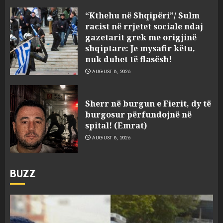
“Kthehu në Shqipëri”/ Sulm
racist në rrjetet sociale ndaj
gazetarit grek me origjinë
shqiptare: Je mysafir këtu,
nuk duhet të flasësh!
AUGUST 8, 2026
Sherr në burgun e Fierit, dy të
burgosur përfundojnë në
spital! (Emrat)
AUGUST 8, 2026
BUZZ