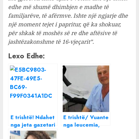
edhe më shumë dhimbjen e madhe të
familjarëve, të afërmve. Ishte një ngjarje dhe
një moment tejet i papritur, që ka shokuar,
për shkak të moshës së re dhe aftësive të
jashtëzakonshme të 16-vjeçarit”.
Lexo Edhe:
E trishtë! Ndahet
E trishtë/ Vuante
nga jeta gazetari
nga leucemia,
i njohur shqiptar
ndahet nga jeta