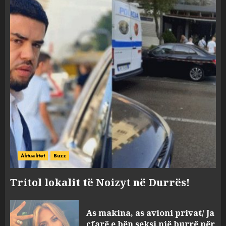
Aktualitet
Buzz
Tritol lokalit të Noizyt në Durrës!
As makina, as avioni privat/ Ja
çfarë e bën seksi një burrë për