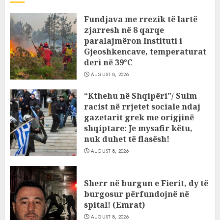
Fundjava me rrezik të lartë
zjarresh në 8 qarqe
paralajmëron Instituti i
Gjeoshkencave, temperaturat
deri në 39°C
AUGUST 8, 2026
“Kthehu në Shqipëri”/ Sulm
racist në rrjetet sociale ndaj
gazetarit grek me origjinë
shqiptare: Je mysafir këtu,
nuk duhet të flasësh!
AUGUST 8, 2026
Sherr në burgun e Fierit, dy të
burgosur përfundojnë në
spital! (Emrat)
AUGUST 8, 2026