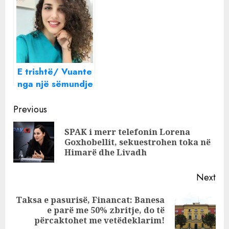
(EMRI+FOTO)
mjeku i njohur
shqiptar
E trishtë/ Vuante
nga një sëmundje
e rëndë, ndahet
Continue
nga jeta në
Previous
moshën 31-
Reading
SPAK i merr telefonin Lorena
vjeçare
Pre
Goxhobellit, sekuestrohen toka në
infermierja në
pos
Himarë dhe Livadh
Berat, mesazhi
prekës i
Next
kolegëve: Ëngjëll
me sytë e bukur
Taksa e pasurisë, Financat: Banesa
Next
e parë me 50% zbritje, do të
post:
përcaktohet me vetëdeklarim!