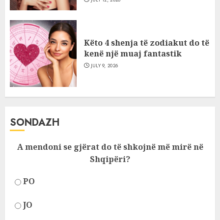
Këto 4 shenja të zodiakut do të
kenë një muaj fantastik
JULY 9, 2026
SONDAZH
A mendoni se gjërat do të shkojnë më mirë në
Shqipëri?
PO
JO