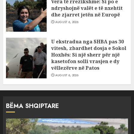
Vera të rrezikshme: Si po e
ndryshojnë valët e të nxehtit
dhe zjarret jetën në Europë
AUGUST 6, 2026
U ekstradua nga SHBA pas 30
vitesh, zbardhet dosja e Sokol
Hoxhës: Si një sherr për një
kasetofon solli vrasjen e dy
vëllezërve në Patos
AUGUST 6, 2026
BËMA SHQIPTARE