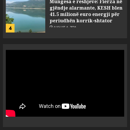
Mungesa e reshjeve: Fierza në
gjëndje alarmante, KESH blen
41.5 milionë euro energji për
periudhën korrik-shtator
4
AUGUST 6, 2026
Vera të rrezikshme: Si po e
ndryshojnë valët e të nxehtit
dhe zjarret jetën në Europë
AUGUST 6, 2026
5
Nga pushimet në Dhërmi,
Rama u shpjegon shqiptarëve
se çfarë është “BESA”… por a e
besojnë më shqiptarët?
1
AUGUST 6, 2026