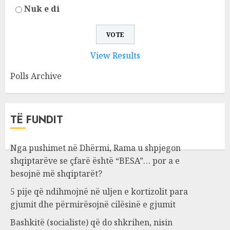
Nuk e di
View Results
Polls Archive
TË FUNDIT
Nga pushimet në Dhërmi, Rama u shpjegon
shqiptarëve se çfarë është “BESA”… por a e
besojnë më shqiptarët?
5 pije që ndihmojnë në uljen e kortizolit para
gjumit dhe përmirësojnë cilësinë e gjumit
Bashkitë (socialiste) që do shkrihen, nisin