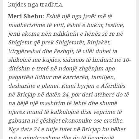
kujdes nga tradhtia.
Meri Shehu:
Është një nga javët më të
madhërishme të vitit, është e bukur, festive,
jemi akoma nën ndikimin e hënës së re në
Shigjetar që prek Shigjetarët, Binjakët,
Virgjëreshat dhe Peshqit, të cilët duhet ta
shikojnë me kujdes, sidomos të lindurit në 10-
ditëshin e tretë në ndonjë zhgënjim apo
paqartësi lidhur me karrierën, familjen,
dashurinë e planet. Kemi hyrjen e Afërditës
në Bricjap në datën 24, por deri atëherë do të
na bëjë një mashtrim të lehtë dhe shumë
njerëz mund të kalkulojnë disa veprime të
gabuara në çështjet ekonomike ose erotike.
Nga data 24 e tutje futet në Bricjap ku bëhet
më e qëndrueshme dhe do të favorizojë