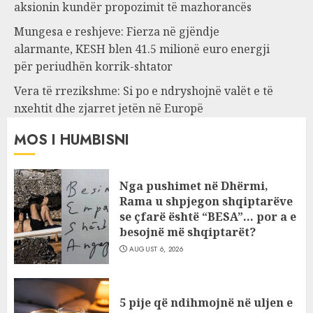
aksionin kundër propozimit të mazhorancës
Mungesa e reshjeve: Fierza në gjëndje
alarmante, KESH blen 41.5 milionë euro energji
për periudhën korrik-shtator
Vera të rrezikshme: Si po e ndryshojnë valët e të
nxehtit dhe zjarret jetën në Europë
MOS I HUMBISNI
Nga pushimet në Dhërmi,
Rama u shpjegon shqiptarëve
se çfarë është “BESA”… por a e
besojnë më shqiptarët?
AUGUST 6, 2026
5 pije që ndihmojnë në uljen e