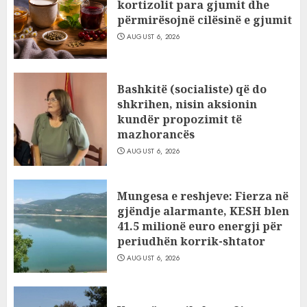
kortizolit para gjumit dhe
përmirësojnë cilësinë e gjumit
AUGUST 6, 2026
Bashkitë (socialiste) që do
shkrihen, nisin aksionin
kundër propozimit të
mazhorancës
AUGUST 6, 2026
Mungesa e reshjeve: Fierza në
gjëndje alarmante, KESH blen
41.5 milionë euro energji për
periudhën korrik-shtator
AUGUST 6, 2026