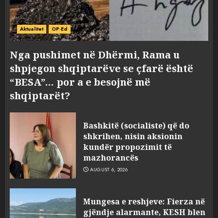
Aktualitet
OP-Ed
Nga pushimet në Dhërmi, Rama u
shpjegon shqiptarëve se çfarë është
“BESA”… por a e besojnë më
shqiptarët?
Bashkitë (socialiste) që do
shkrihen, nisin aksionin
kundër propozimit të
mazhorancës
AUGUST 6, 2026
Mungesa e reshjeve: Fierza në
gjëndje alarmante, KESH blen