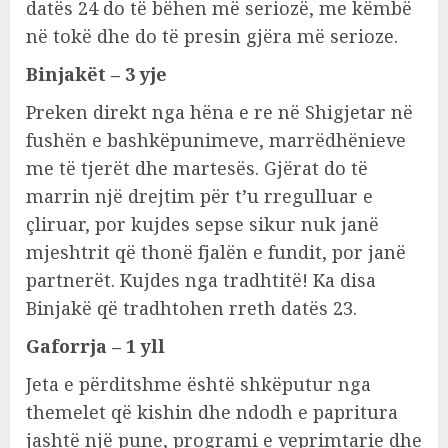
datës 24 do të bëhen më seriozë, me këmbë
në tokë dhe do të presin gjëra më serioze.
Binjakët – 3 yje
Preken direkt nga hëna e re në Shigjetar në
fushën e bashkëpunimeve, marrëdhënieve
me të tjerët dhe martesës. Gjërat do të
marrin një drejtim për t’u rregulluar e
çliruar, por kujdes sepse sikur nuk janë
mjeshtrit që thonë fjalën e fundit, por janë
partnerët. Kujdes nga tradhtitë! Ka disa
Binjakë që tradhtohen rreth datës 23.
Gaforrja – 1 yll
Jeta e përditshme është shkëputur nga
themelet që kishin dhe ndodh e papritura
jashtë një pune, programi e veprimtarie dhe