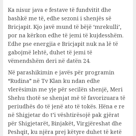
Ka nisur java e festave të fundvitit dhe
bashkë me të, edhe sezoni i shenjës së
Bricjapit. Kjo javë mund të bëjë ‘mrekulli’,
por na kërkon edhe të jemi të kujdesshëm.
Edhe pse energjia e Bricjapit nuk na lë të
gabojmë lehtë, duhet të jemi të
vëmendshëm deri në datën 24.
Në parashikimin e javës për programin
“Rudina” në Tv Klan ku ndan edhe
vlerësimin me yje për secilën shenjë, Meri
Shehu thotë se shenjat më të favorizuara të
periudhës do të jenë ato të tokës. Hëna e re
në Shigjetar do t’i vështirësojë pak gjërat
për Shigjetarët, Binjakët, Virgjëreshat dhe
Peshqit, ku njëra prej këtyre duhet të ketë