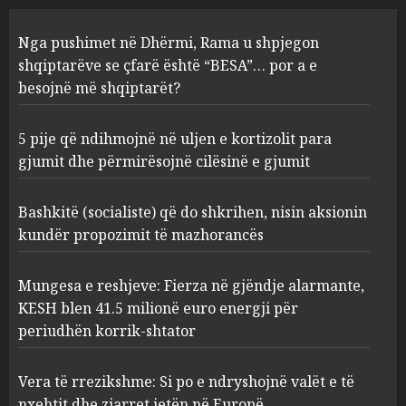
5 pije që ndihmojnë në uljen e
Nga pushimet në Dhërmi, Rama u shpjegon
kortizolit para gjumit dhe
shqiptarëve se çfarë është “BESA”… por a e
përmirësojnë cilësinë e gjumit
besojnë më shqiptarët?
AUGUST 6, 2026
2
5 pije që ndihmojnë në uljen e kortizolit para
gjumit dhe përmirësojnë cilësinë e gjumit
Bashkitë (socialiste) që do
shkrihen, nisin aksionin
kundër propozimit të
Bashkitë (socialiste) që do shkrihen, nisin aksionin
mazhorancës
kundër propozimit të mazhorancës
3
AUGUST 6, 2026
Mungesa e reshjeve: Fierza në gjëndje alarmante,
Mungesa e reshjeve: Fierza në
KESH blen 41.5 milionë euro energji për
gjëndje alarmante, KESH blen
periudhën korrik-shtator
41.5 milionë euro energji për
periudhën korrik-shtator
Vera të rrezikshme: Si po e ndryshojnë valët e të
4
AUGUST 6, 2026
nxehtit dhe zjarret jetën në Europë