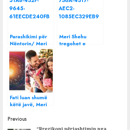
Parashikimi për
Meri Shehu
Nëntorin/ Meri
tregohet e
Shehu zbulon
pamëshirshme,
shenjën më me
fati këtë javë i
fat për muajin
ndrin vetëm një
shenje
Fati luan shumë
këtë javë, Meri
Shehu parashikon
Continue
të papritura dhe
Previous
shumë shpenzime
Reading
“Rrezikoni përjashtimin nga