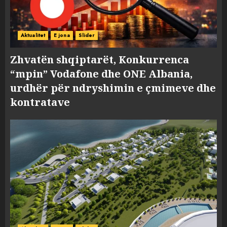
Aktualitet
E jona
Slider
Zhvatën shqiptarët, Konkurrenca
“mpin” Vodafone dhe ONE Albania,
urdhër për ndryshimin e çmimeve dhe
kontratave