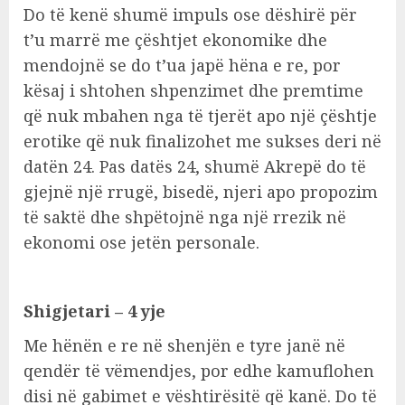
Do të kenë shumë impuls ose dëshirë për
t’u marrë me çështjet ekonomike dhe
mendojnë se do t’ua japë hëna e re, por
kësaj i shtohen shpenzimet dhe premtime
që nuk mbahen nga të tjerët apo një çështje
erotike që nuk finalizohet me sukses deri në
datën 24. Pas datës 24, shumë Akrepë do të
gjejnë një rrugë, bisedë, njeri apo propozim
të saktë dhe shpëtojnë nga një rrezik në
ekonomi ose jetën personale.
Shigjetari – 4 yje
Me hënën e re në shenjën e tyre janë në
qendër të vëmendjes, por edhe kamuflohen
disi në gabimet e vështirësitë që kanë. Do të