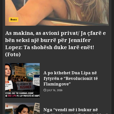
Buzz
As makina, as avioni privat/ Ja çfarë e
bën seksi një burrë për Jennifer
Lopez: Ta shohësh duke larë enët!
(Foto)
A po kthehet Dua Lipa në
fytyrën e “Revolucionit të
Flamingove”
JULY 16, 2026
Bashkitë (socialiste) që do
Nga “vendi më i bukur në
shkrihen, nisin aksionin