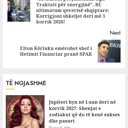
për këto shenja
Traktati për energjinë”, BE
Pre
të horoskopit
ultimatum qeverisë shqiptare:
pos
Korrigjoni shkeljet deri më 1
korrik 2026!
Next
Elton Kërluku emërohet shef i
Next
Hetimit Financiar pranë SPAK
post:
TË NGJASHME
Jupiteri hyn në Luan deri në
korrik 2027: Shenjat e
zodiakut që do të kenë sukses
dhe pasuri
JULY 12, 2026