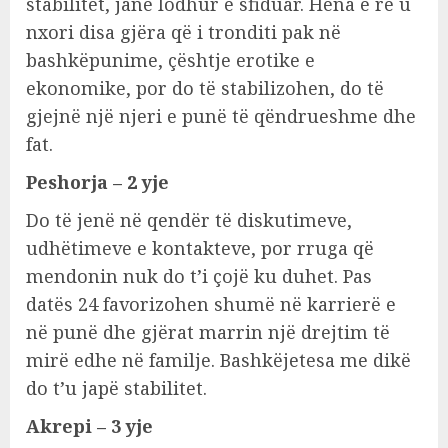
stabilitet, janë lodhur e sfiduar. Hëna e re u
nxori disa gjëra që i tronditi pak në
bashkëpunime, çështje erotike e
ekonomike, por do të stabilizohen, do të
gjejnë një njeri e punë të qëndrueshme dhe
fat.
Peshorja – 2 yje
Do të jenë në qendër të diskutimeve,
udhëtimeve e kontakteve, por rruga që
mendonin nuk do t’i çojë ku duhet. Pas
datës 24 favorizohen shumë në karrierë e
në punë dhe gjërat marrin një drejtim të
mirë edhe në familje. Bashkëjetesa me dikë
do t’u japë stabilitet.
Akrepi – 3 yje