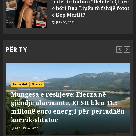
botë” te butoni “Delete”: Çfarë
kundër propozimit të
e bëri Dua Lipën të fshijë fotot
mazhorancës
e Kep Merlit?
3
AUGUST 6, 2026
JULY 16, 2026
Mungesa e reshjeve: Fierza në
gjëndje alarmante, KESH blen
PËR TY
41.5 milionë euro energji për
periudhën korrik-shtator
4
AUGUST 6, 2026
Vera të rrezikshme: Si po e
ndryshojnë valët e të nxehtit
Aktualitet
Botë
Slider
dhe zjarret jetën në Europë
Vera të rrezikshme: Si po e
AUGUST 6, 2026
n
ndryshojnë valët e të nxehtit dhe
5
zjarret jetën në Europë
AUGUST 6, 2026
Nga pushimet në Dhërmi,