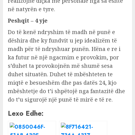
realizojnë diçka më personale nga sa është
në natyrën e tyre.
Peshqit – 4 yje
Do të kenë ndryshim të madh në punë e
dëshira dhe ky fundvit u jep idealizëm të
madh për të ndryshuar punën. Hëna e re i
ka futur në një ngacmim e provokim, por
s’duhet ta provokojnën më shumë sesa
duhet situatën. Duhet të mbështeten te
miqtë e besueshëm dhe pas datës 24, kjo
mbështetje do t’i shpëtojë nga fantazitë dhe
do t’u sigurojë një punë të mirë e të re.
Lexo Edhe: