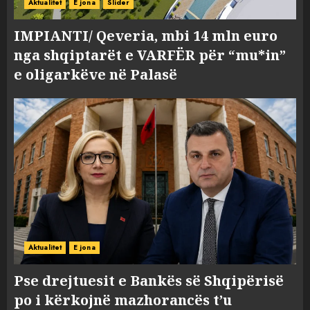
Aktualitet
E jona
Slider
IMPIANTI/ Qeveria, mbi 14 mln euro
nga shqiptarët e VARFËR për “mu*in”
e oligarkëve në Palasë
Aktualitet
E jona
Pse drejtuesit e Bankës së Shqipërisë
po i kërkojnë mazhorancës t’u