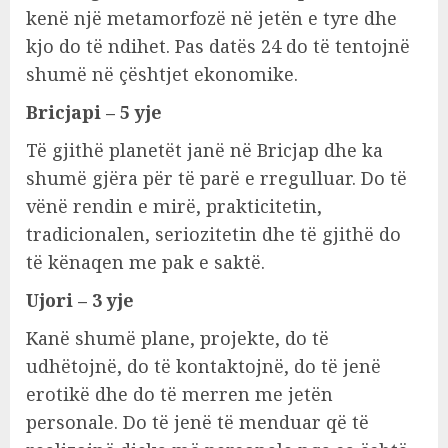
kenë një metamorfozë në jetën e tyre dhe
kjo do të ndihet. Pas datës 24 do të tentojnë
shumë në çështjet ekonomike.
Bricjapi – 5 yje
Të gjithë planetët janë në Bricjap dhe ka
shumë gjëra për të parë e rregulluar. Do të
vënë rendin e mirë, prakticitetin,
tradicionalen, seriozitetin dhe të gjithë do
të kënaqen me pak e saktë.
Ujori – 3 yje
Kanë shumë plane, projekte, do të
udhëtojnë, do të kontaktojnë, do të jenë
erotikë dhe do të merren me jetën
personale. Do të jenë të menduar që të