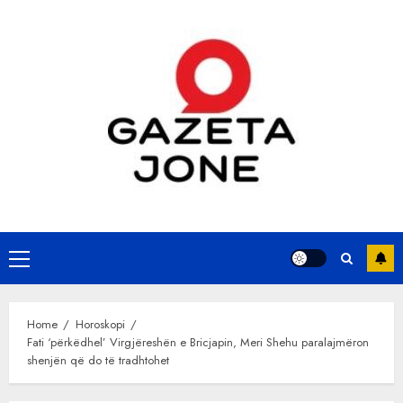
Skip
to
content
Primary
Menu
Home
Horoskopi
Fati ‘përkëdhel’ Virgjëreshën e Bricjapin, Meri Shehu paralajmëron
shenjën që do të tradhtohet