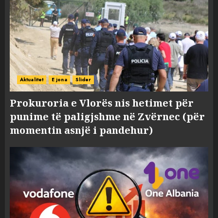
Aktualitet
E jona
Slider
Prokuroria e Vlorës nis hetimet për
punime të paligjshme në Zvërnec (për
momentin asnjë i pandehur)