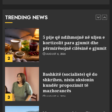
Rama u shpjegon shqiptarëve
se çfarë është “BESA”… por a e
besojnë më shqiptarët?
TRENDING NEWS
1
AUGUST 6, 2026
5 pije që ndihmojnë në uljen e
kortizolit para gjumit dhe
përmirësojnë cilësinë e gjumit
AUGUST 6, 2026
2
Bashkitë (socialiste) që do
shkrihen, nisin aksionin
kundër propozimit të
mazhorancës
3
AUGUST 6, 2026