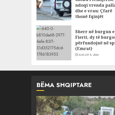
ndoqi vrenda palla
dhe e vrau: Çfarë
thonë fqinjët
AUGUST 8, 2026
Sherr në burgun e
Fierit, dy të burg
përfundojnë në spi
(Emrat)
AUGUST 8, 2026
BËMA SHQIPTARE