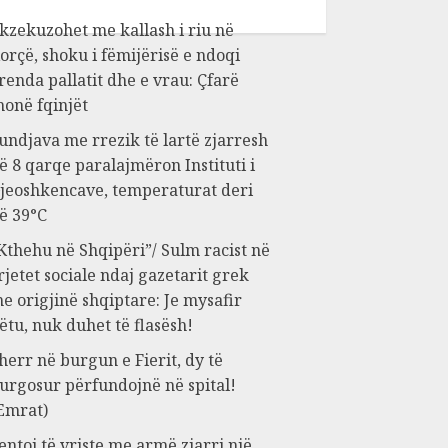
kzekuzohet me kallash i riu në
orçë, shoku i fëmijërisë e ndoqi
renda pallatit dhe e vrau: Çfarë
honë fqinjët
undjava me rrezik të lartë zjarresh
ë 8 qarqe paralajmëron Instituti i
jeoshkencave, temperaturat deri
ë 39°C
Kthehu në Shqipëri”/ Sulm racist në
rjetet sociale ndaj gazetarit grek
e origjinë shqiptare: Je mysafir
ëtu, nuk duhet të flasësh!
herr në burgun e Fierit, dy të
urgosur përfundojnë në spital!
Emrat)
entoi të vriste me armë zjarri një