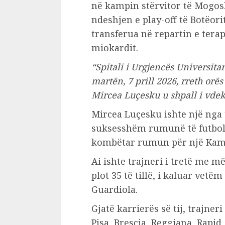
në kampin stërvitor të Mogos
ndeshjen e play-off të Botëori
transferua në repartin e terap
miokardit.
“Spitali i Urgjencës Universitar
martën, 7 prill 2026, rreth orës
Mircea Luçesku u shpall i vde
Mircea Luçesku ishte një nga 
suksesshëm rumunë të futbollit
kombëtar rumun për një Kampi
Ai ishte trajneri i tretë me m
plot 35 të tillë, i kaluar vet
Guardiola.
Gjatë karrierës së tij, trajner
Pisa, Brescia, Reggiana, Rapid,