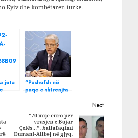
mo Kyiv dhe kombëtaren turke.
a jeta
“Pushofsh në
 e
paqe e shtrenjta
rump
jonë!”- Ndahet
nga jeta
Next
bashkëshortja e
“70 mijë euro për
ish-ministrit të
ata
vrasjen e Bujar
Previous
Next
Brendshëm,
y
Çelës…”, ballafaqimi
post:
Sandër Lleshaj
post:
arë
Dumani-Alibej në gjyq,