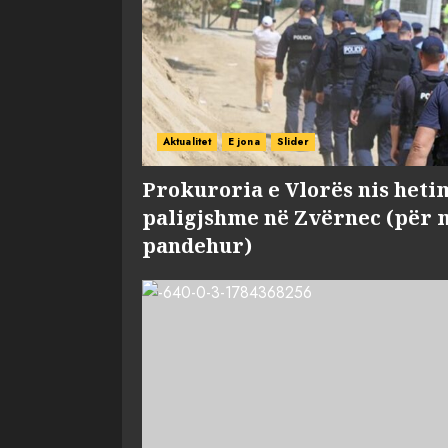
Aktualitet
E jona
Slider
Prokuroria e Vlorës nis heti
paligjshme në Zvërnec (për 
pandehur)