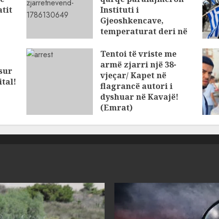
tit
Instituti i
Gjeoshkencave,
temperaturat deri në
39°C
Tentoi të vriste me
AUGUST 8, 2026
armë zjarri një 38-
osur
vjeçar/ Kapet në
tal!
flagrancë autori i
dyshuar në Kavajë!
(Emrat)
AUGUST 8, 2026