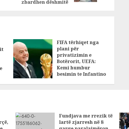
zbardhen dëshmitë
FIFA tërhiqet nga
plani për
it
privatizimin e
Botërorit, UEFA:
Kemi humbur
e
besimin te Infantino
AUGUST 1, 2026
Fundjava me rrezik të
rçë,
lartë zjarresh në 8
 e
qarqe paralajmëron