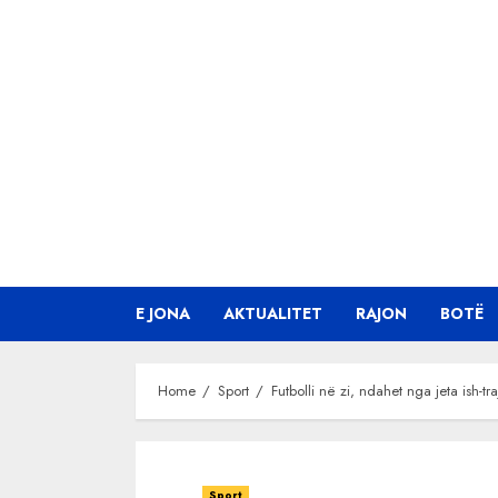
Skip
to
content
E JONA
AKTUALITET
RAJON
BOTË
Home
Sport
Futbolli në zi, ndahet nga jeta ish-tra
Sport