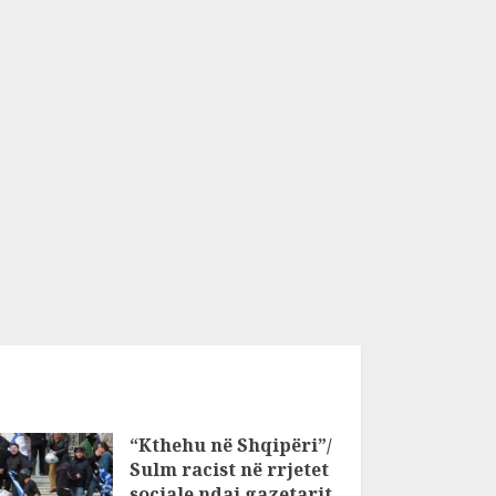
“Kthehu në Shqipëri”/
Sulm racist në rrjetet
sociale ndaj gazetarit