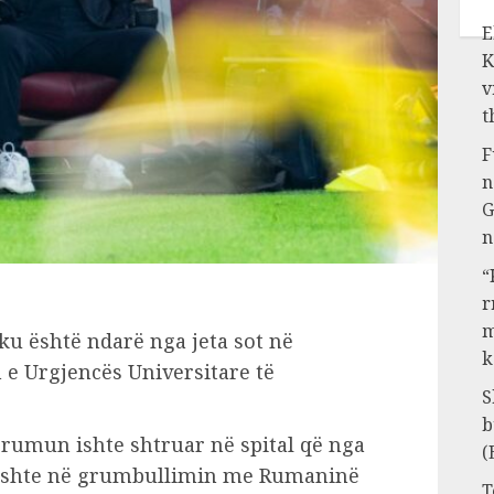
E
K
v
t
F
n
G
n
“
r
m
u është ndarë nga jeta sot në
k
 e Urgjencës Universitare të
S
b
r rumun ishte shtruar në spital që nga
(
a ishte në grumbullimin me Rumaninë
T