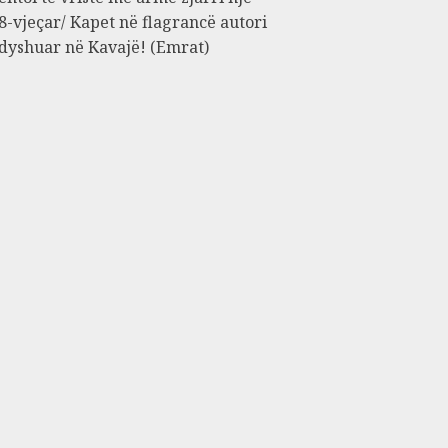
8-vjeçar/ Kapet në flagrancë autori
 dyshuar në Kavajë! (Emrat)