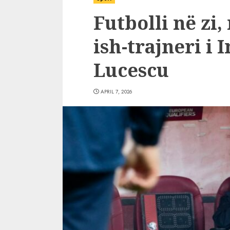
Futbolli në zi,
ish-trajneri i 
Lucescu
APRIL 7, 2026