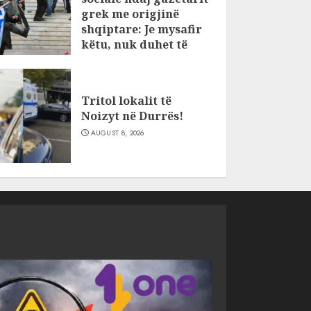
grek me origjinë
shqiptare: Je mysafir
këtu, nuk duhet të
flasësh!
AUGUST 8, 2026
Tritol lokalit të
Noizyt në Durrës!
AUGUST 8, 2026