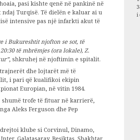
hoaia, pasi kishte qenë në pankinë në
3
t ndaj Turqisë. Të dielën e kaluar ai u
i
isë intensive pas një infarkti akut të
e i Bukureshtit njofton se sot, të
 20:30 të mbrëmjes (ora lokale), Z.
kur”
, shkruhej në njoftimin e spitalit.
trajnerët dhe lojtarët më të
, i pari që kualifikoi ekipin
onat Europian, në vitin 1984.
ë shumë trofe të fituar në karrierë,
ëm nga Aleks Ferguson dhe Pep
i drejtoi klube si Corvinul, Dinamo,
 Inter, Galatasaray, Beşiktaş, Shakhtar,