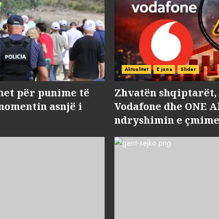
Aktualitet
E jona
Slider
met për punime të
Zhvatën shqiptarët
momentin asnjë i
Vodafone dhe ONE Al
ndryshimin e çmime