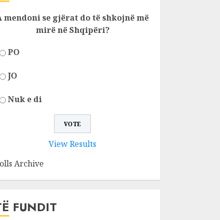
A mendoni se gjërat do të shkojnë më
mirë në Shqipëri?
PO
JO
Nuk e di
View Results
olls Archive
TË FUNDIT