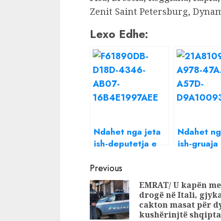
Zenit Saint Petersburg, Dyna
Lexo Edhe:
Ndahet nga jeta
Ndahet ng
ish-deputetja e
ish-gruaja
PS
Donald T
Continue
Previous
Reading
EMRAT/ U kapën me
drogë në Itali, gjyk
cakton masat për d
kushërinjtë shqipt