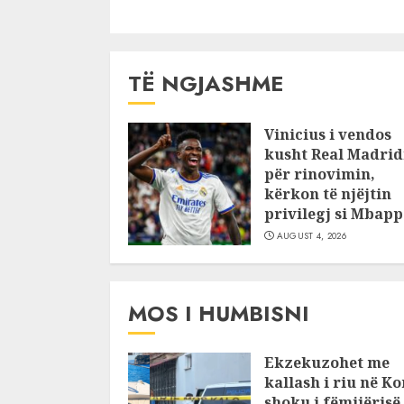
TË NGJASHME
Vinicius i vendos
kusht Real Madrid
për rinovimin,
kërkon të njëjtin
privilegj si Mbapp
AUGUST 4, 2026
MOS I HUMBISNI
Ekzekuzohet me
kallash i riu në Ko
shoku i fëmijërisë