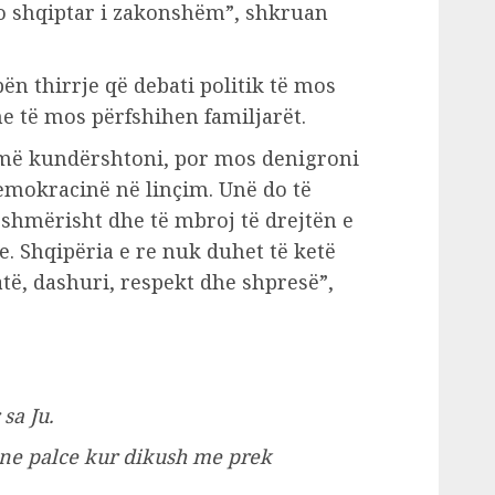
o shqiptar i zakonshëm”, shkruan
bën thirrje që debati politik të mos
e të mos përfshihen familjarët.
më kundërshtoni, por mos denigroni
emokracinë në linçim. Unë do të
ershmërisht dhe të mbroj të drejtën e
e. Shqipëria e re nuk duhet të ketë
të, dashuri, respekt dhe shpresë”,
sa Ju.
 ne palce kur dikush me prek