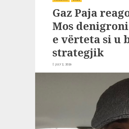
Gaz Paja reag
Mos denigroni 
e vërteta si u 
strategjik
JULY 2, 2026