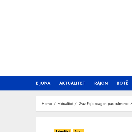
Skip
to
content
E JONA
AKTUALITET
RAJON
BOTË
Home
Aktualitet
Gaz Paja reagon pas sulmeve: Mos
Aktualitet
Buzz