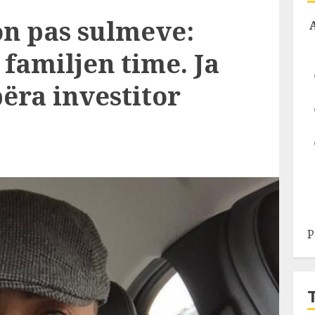
on pas sulmeve:
familjen time. Ja
bëra investitor
P