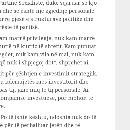
artinë Socialiste, duke sqaruar se kjo
ta dhe se është një zgjedhje personale.
rrë pjesë e strukturave politike dhe
ësie të partisë.
am marrë privilegje, nuk kam marrë
urrë në kurriz të shtetit. Kam punuar
regdet, nuk kam vila në mal, nuk kam
ë nuk i shpjegoj dot”, shprehet ai.
t për çështjen e investimit strategjik,
ëm ndërmjetës mes investitorit dhe
pas tij, janë miq të tij personalë. Ai
 kompanisë investuese, por mohon të
e.
 Po të ishte kështu, ndoshta nuk do të
 për të përballuar jetën dhe të