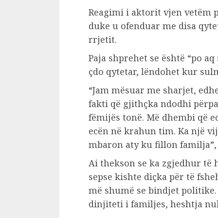
Reagimi i aktorit vjen vetëm p
duke u ofenduar me disa qytet
rrjetit.
Paja shprehet se është “po aq s
çdo qytetar, lëndohet kur sulm
“Jam mësuar me sharjet, edhe
fakti që gjithçka ndodhi përp
fëmijës tonë. Më dhembi që e
ecën në krahun tim. Ka një vij
mbaron aty ku fillon familja”,
Ai thekson se ka zgjedhur të h
sepse kishte diçka për të fshe
më shumë se bindjet politike. 
dinjiteti i familjes, heshtja n