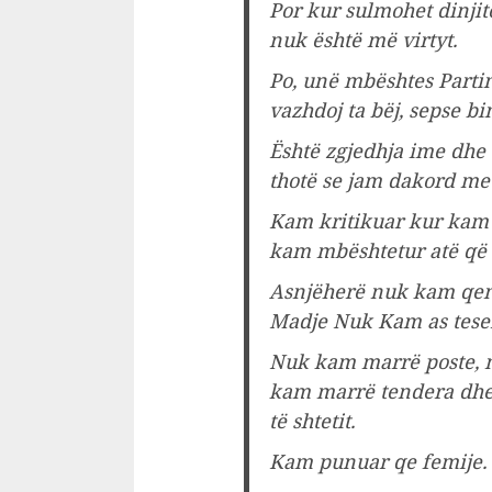
Por kur sulmohet dinjite
nuk është më virtyt.
Po, unë mbështes Partin
vazhdoj ta bëj, sepse bi
Është zgjedhja ime dhe 
thotë se jam dakord me
Kam kritikuar kur kam 
kam mbështetur atë që k
Asnjëherë nuk kam qenë
Madje Nuk Kam as teser
Nuk kam marrë poste, n
kam marrë tendera dhe 
të shtetit.
Kam punuar qe femije.