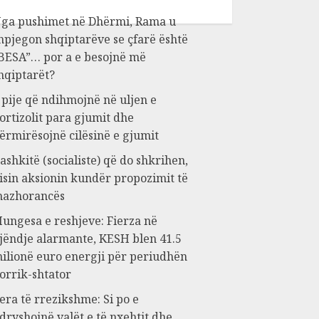
ga pushimet në Dhërmi, Rama u
hpjegon shqiptarëve se çfarë është
BESA”… por a e besojnë më
hqiptarët?
 pije që ndihmojnë në uljen e
ortizolit para gjumit dhe
ërmirësojnë cilësinë e gjumit
ashkitë (socialiste) që do shkrihen,
isin aksionin kundër propozimit të
azhorancës
ungesa e reshjeve: Fierza në
jëndje alarmante, KESH blen 41.5
ilionë euro energji për periudhën
orrik-shtator
era të rrezikshme: Si po e
dryshojnë valët e të nxehtit dhe