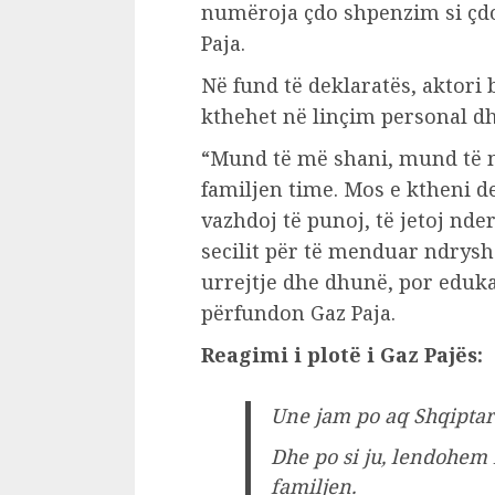
numëroja çdo shpenzim si çd
Paja.
Në fund të deklaratës, aktori 
kthehet në linçim personal dh
“Mund të më shani, mund të 
familjen time. Mos e ktheni d
vazhdoj të punoj, të jetoj nd
secilit për të menduar ndrysh
urrejtje dhe dhunë, por eduka
përfundon Gaz Paja.
Reagimi i plotë i Gaz Pajës:
Une jam po aq Shqiptar 
Dhe po si ju, lendohem
familjen.