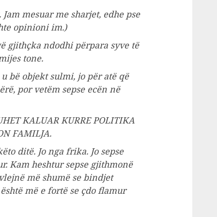
 Jam mesuar me sharjet, edhe pse
hte opinioni im.)
 gjithçka ndodhi përpara syve të
mijes tone.
 bë objekt sulmi, jo për atë që
 bërë, por vetëm sepse ecën në
DUHET KALUAR KURRE POLITIKA
N FAMILJA.
to ditë. Jo nga frika. Jo sepse
ur. Kam heshtur sepse gjithmonë
 vlejnë më shumë se bindjet
 është më e fortë se çdo flamur