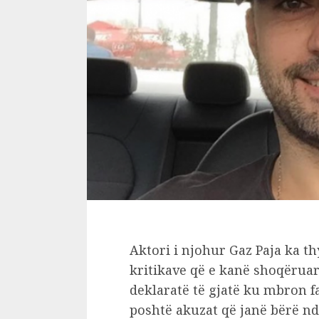
Aktori i njohur Gaz Paja ka t
kritikave që e kanë shoqëruar 
deklaratë të gjatë ku mbron fa
poshtë akuzat që janë bërë nda