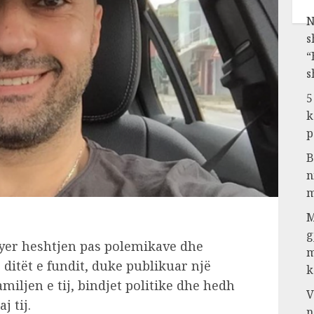
N
s
“
s
5
k
p
B
n
m
M
g
hyer heshtjen pas polemikave dhe
m
ditët e fundit, duke publikuar një
k
miljen e tij, bindjet politike dhe hedh
V
j tij.
n