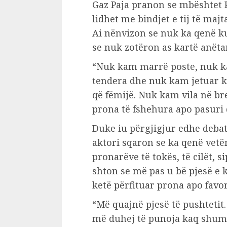
Gaz Paja pranon se mbështet P
lidhet me bindjet e tij të maj
Ai nënvizon se nuk ka qenë ku
se nuk zotëron as kartë anëtar
“Nuk kam marrë poste, nuk k
tendera dhe nuk kam jetuar k
që fëmijë. Nuk kam vila në b
prona të fshehura apo pasuri q
Duke iu përgjigjur edhe debati
aktori sqaron se ka qenë vet
pronarëve të tokës, të cilët, si
shton se më pas u bë pjesë e
ketë përfituar prona apo favor
“Më quajnë pjesë të pushtetit.
më duhej të punoja kaq shumë