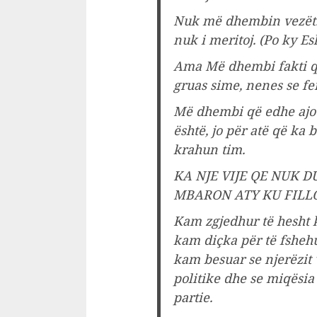
Nuk më dhembin vezët.
nuk i meritoj. (Po ky Es
Ama Më dhembi fakti që
gruas sime, nenes se fe
Më dhembi që edhe ajo u
është, jo për atë që ka
krahun tim.
KA NJE VIJE QE NUK 
MBARON ATY KU FILLO
Kam zgjedhur të hesht kë
kam diçka për të fsheh
kam besuar se njerëzit
politike dhe se miqësia
partie.