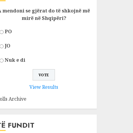
A mendoni se gjërat do të shkojnë më
mirë në Shqipëri?
PO
JO
Nuk e di
View Results
olls Archive
TË FUNDIT