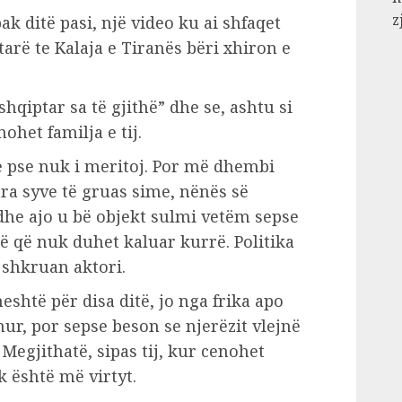
z
ak ditë pasi, një video ku ai shfaqet
arë te Kalaja e Tiranës bëri xhiron e
hqiptar sa të gjithë” dhe se, ashtu si
ohet familja e tij.
 pse nuk i meritoj. Por më dhembi
ara syve të gruas sime, nënës së
dhe ajo u bë objekt sulmi vetëm sepse
ë që nuk duhet kaluar kurrë. Politika
 shkruan aktori.
eshtë për disa ditë, jo nga frika apo
hur, por sepse beson se njerëzit vlejnë
Megjithatë, sipas tij, kur cenohet
uk është më virtyt.