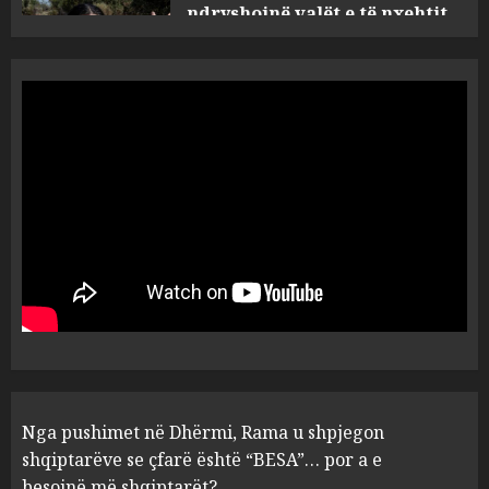
Nga pushimet në Dhërmi,
Rama u shpjegon shqiptarëve
se çfarë është “BESA”… por a e
besojnë më shqiptarët?
1
AUGUST 6, 2026
5 pije që ndihmojnë në uljen e
kortizolit para gjumit dhe
përmirësojnë cilësinë e gjumit
AUGUST 6, 2026
2
Bashkitë (socialiste) që do
Nga pushimet në Dhërmi, Rama u shpjegon
shkrihen, nisin aksionin
kundër propozimit të
shqiptarëve se çfarë është “BESA”… por a e
mazhorancës
besojnë më shqiptarët?