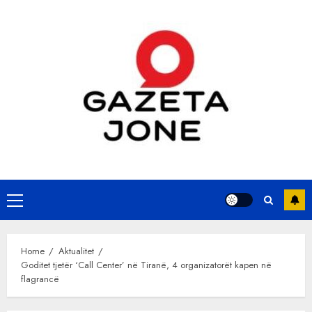
Skip
to
content
Primary
Menu
Home
Aktualitet
Goditet tjetër ‘Call Center’ në Tiranë, 4 organizatorët kapen në
flagrancë