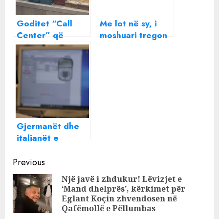
Goditet “Call
Me lot në sy, i
Center” që
moshuari tregon
mashtronte
sesi i morën 115
qytetarët
mijë euro,
europianë, dy të
goditet “call-
arrestuar në
center” në
Tiranë!
Shqipëri
Gjermanët dhe
italianët e
mashtruar nga
Continue
call center-at
Previous
shqiptare hapin
Reading
Një javë i zhdukur! Lëvizjet e
gjyqe në Tiranë,
‘Mand dhelprës’, kërkimet për
Pre
të huajt: Duam
Eglant Koçin zhvendosen në
pos
paratë tona!
Qafëmollë e Pëllumbas