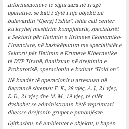
informacioneve të siguruara në rrugë
operative, se kati i dytë i një objekti në
bulevardin “Gjergj Fishta”, ishte call center
ku kryhej mashtrim kompjuterik, specialistët
e Sektorit për Hetimin e Krimeve Ekonomiko-
Financiare, në bashkëpunim me specialistët e
Sektorit për Hetimin e Krimeve Kibernetike
të DVP Tiranë, finalizuan në drejtimin e
Prokurorisë, operacionin e koduar “Hold on”.
Në kuadër të operacionit u arrestuan në
flagrancë shtetasit E. K., 28 vjeç, A. J., 21 vjeç,
E. D., 21 vjeç dhe M. M., 19 vjeç, të cilët
dyshohet se administronin këtë veprimtari
dhe/ose drejtonin grupet e punonjësve.
Gjithashtu, në ambientet e objektit, u kapën