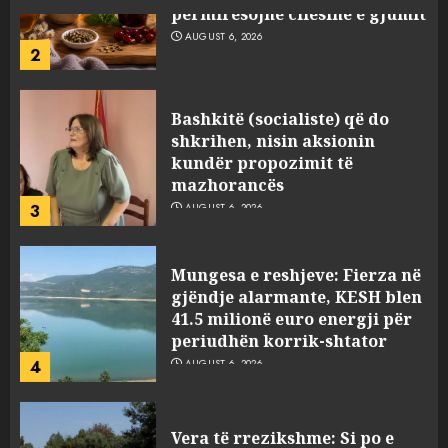
Bashkitë (socialiste) që do
shkrihen, nisin aksionin
kundër propozimit të
mazhorancës
3
AUGUST 6, 2026
Mungesa e reshjeve: Fierza në
gjëndje alarmante, KESH blen
41.5 milionë euro energji për
periudhën korrik-shtator
4
AUGUST 6, 2026
Vera të rrezikshme: Si po e
ndryshojnë valët e të nxehtit
dhe zjarret jetën në Europë
AUGUST 6, 2026
5