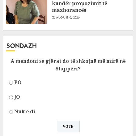
kundër propozimit të
mazhorancës
AUGUST 6, 2026
SONDAZH
A mendoni se gjërat do të shkojnë më mirë në
Shqipëri?
PO
JO
Nuk e di