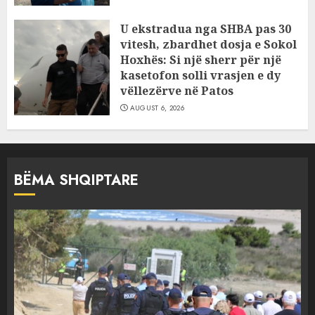
U ekstradua nga SHBA pas 30
vitesh, zbardhet dosja e Sokol
Hoxhës: Si një sherr për një
kasetofon solli vrasjen e dy
vëllezërve në Patos
AUGUST 6, 2026
BËMA SHQIPTARE