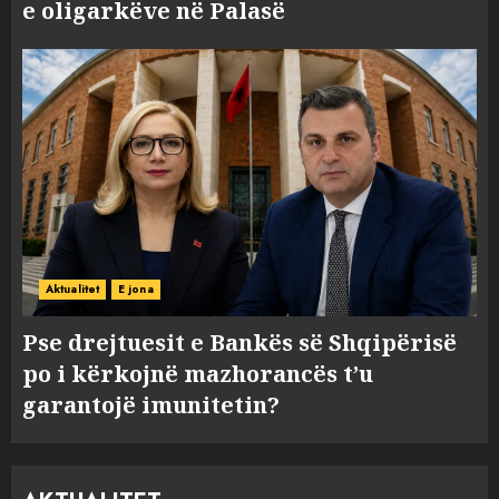
e oligarkëve në Palasë
Aktualitet
E jona
Pse drejtuesit e Bankës së Shqipërisë
po i kërkojnë mazhorancës t’u
garantojë imunitetin?