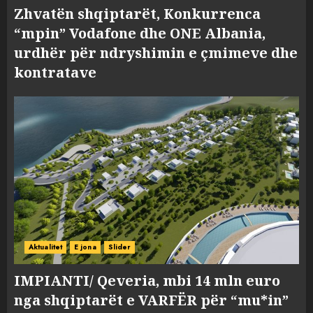
Zhvatën shqiptarët, Konkurrenca
“mpin” Vodafone dhe ONE Albania,
urdhër për ndryshimin e çmimeve dhe
kontratave
Aktualitet
E jona
Slider
IMPIANTI/ Qeveria, mbi 14 mln euro
nga shqiptarët e VARFËR për “mu*in”