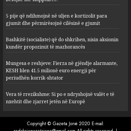
3
AUGUST 6, 2026
5 pije që ndihmojnë në uljen e kortizolit para
gjumit dhe përmirësojnë cilësinë e gjumit
Mungesa e reshjeve: Fierza në
gjëndje alarmante, KESH blen
41.5 milionë euro energji për
Bashkitë (socialiste) që do shkrihen, nisin aksionin
periudhën korrik-shtator
kundër propozimit të mazhorancës
4
AUGUST 6, 2026
Mungesa e reshjeve: Fierza në gjëndje alarmante,
KESH blen 41.5 milionë euro energji për
Vera të rrezikshme: Si po e
periudhën korrik-shtator
ndryshojnë valët e të nxehtit
dhe zjarret jetën në Europë
AUGUST 6, 2026
Vera të rrezikshme: Si po e ndryshojnë valët e të
5
nxehtit dhe zjarret jetën në Europë
Copyright © Gazeta Jonë 2020 E-mail:
redaksiagazetajone@gmail.com All rights reserved.
|