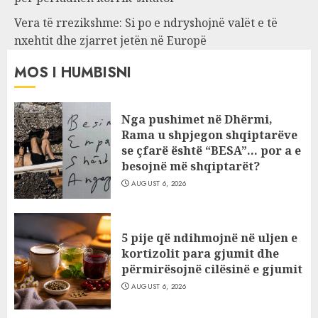
Vera të rrezikshme: Si po e ndryshojnë valët e të
nxehtit dhe zjarret jetën në Europë
MOS I HUMBISNI
Nga pushimet në Dhërmi,
Rama u shpjegon shqiptarëve
se çfarë është “BESA”… por a e
besojnë më shqiptarët?
AUGUST 6, 2026
5 pije që ndihmojnë në uljen e
kortizolit para gjumit dhe
përmirësojnë cilësinë e gjumit
AUGUST 6, 2026