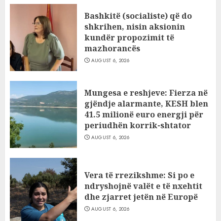
Bashkitë (socialiste) që do
shkrihen, nisin aksionin
kundër propozimit të
mazhorancës
AUGUST 6, 2026
Mungesa e reshjeve: Fierza në
gjëndje alarmante, KESH blen
41.5 milionë euro energji për
periudhën korrik-shtator
AUGUST 6, 2026
Vera të rrezikshme: Si po e
ndryshojnë valët e të nxehtit
dhe zjarret jetën në Europë
AUGUST 6, 2026