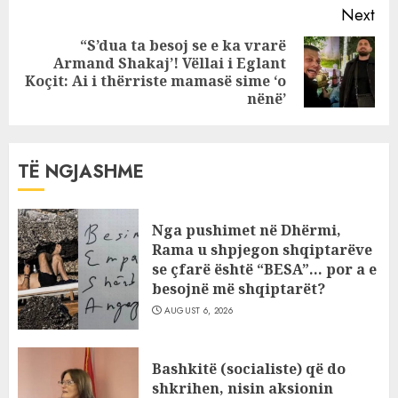
Next
“S’dua ta besoj se e ka vrarë
Armand Shakaj’! Vëllai i Eglant
Next
Koçit: Ai i thërriste mamasë sime ‘o
post:
nënë’
TË NGJASHME
Nga pushimet në Dhërmi,
Rama u shpjegon shqiptarëve
se çfarë është “BESA”… por a e
besojnë më shqiptarët?
AUGUST 6, 2026
Bashkitë (socialiste) që do
shkrihen, nisin aksionin