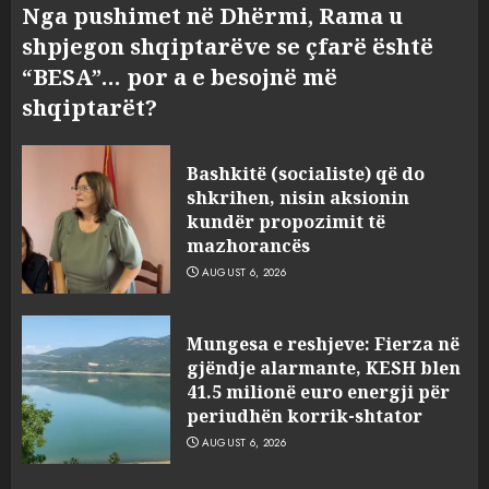
Nga pushimet në Dhërmi, Rama u
shpjegon shqiptarëve se çfarë është
“BESA”… por a e besojnë më
shqiptarët?
Bashkitë (socialiste) që do
shkrihen, nisin aksionin
kundër propozimit të
mazhorancës
AUGUST 6, 2026
Mungesa e reshjeve: Fierza në
gjëndje alarmante, KESH blen
41.5 milionë euro energji për
periudhën korrik-shtator
AUGUST 6, 2026