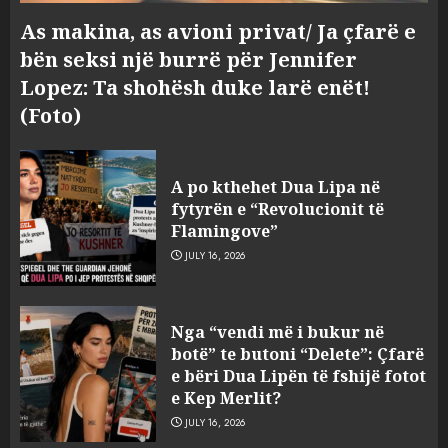
As makina, as avioni privat/ Ja çfarë e
bën seksi një burrë për Jennifer
Lopez: Ta shohësh duke larë enët!
(Foto)
Bashkitë (socialiste) që do
shkrihen, nisin aksionin
A po kthehet Dua Lipa në
kundër propozimit të
fytyrën e “Revolucionit të
mazhorancës
Flamingove”
3
AUGUST 6, 2026
JULY 16, 2026
Mungesa e reshjeve: Fierza në
Nga “vendi më i bukur në
gjëndje alarmante, KESH blen
botë” te butoni “Delete”: Çfarë
41.5 milionë euro energji për
e bëri Dua Lipën të fshijë fotot
periudhën korrik-shtator
e Kep Merlit?
4
AUGUST 6, 2026
JULY 16, 2026