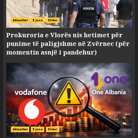
Aktualitet
E jona
Slider
Prokuroria e Vlorës nis hetimet për
punime të paligjshme në Zvërnec (për
momentin asnjë i pandehur)
Aktualitet
E jona
Slider