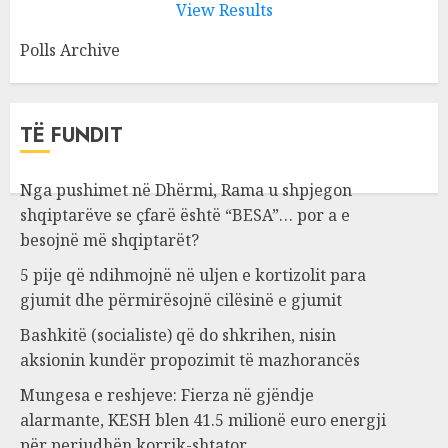
View Results
Polls Archive
TË FUNDIT
Nga pushimet në Dhërmi, Rama u shpjegon
shqiptarëve se çfarë është “BESA”… por a e
besojnë më shqiptarët?
5 pije që ndihmojnë në uljen e kortizolit para
gjumit dhe përmirësojnë cilësinë e gjumit
Bashkitë (socialiste) që do shkrihen, nisin
aksionin kundër propozimit të mazhorancës
Mungesa e reshjeve: Fierza në gjëndje
alarmante, KESH blen 41.5 milionë euro energji
për periudhën korrik-shtator