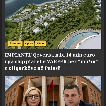
Aktualitet
E jona
Slider
IMPIANTI/ Qeveria, mbi 14 mln euro
nga shqiptarët e VARFËR për “mu*in”
e oligarkëve në Palasë