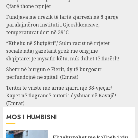
Çfarë thonë fqinjët
Fundjava me rrezik të lartë zjarresh në 8 qarqe
paralajmëron Instituti i Gjeoshkencave,
temperaturat deri në 39°C
“Kthehu në Shqipëri”/ Sulm racist në rrjetet
sociale ndaj gazetarit grek me origjinë
shqiptare: Je mysafir këtu, nuk duhet të flasësh!
Sherr në burgun e Fierit, dy të burgosur
përfundojnë në spital! (Emrat)
Tentoi të vriste me armë zjarri një 38-vjeçar/
Kapet në flagrancë autori i dyshuar në Kavajë!
(Emrat)
MOS I HUMBISNI
Ekzekuzohet me kallash i riu