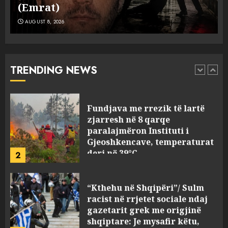
i dyshuar në Kavajë! (Emrat)
AUGUST 8, 2026
Ekzekuzohet me kallash i riu
në Korçë, shoku i fëmijërisë e
ndoqi vrenda pallatit dhe e
vrau: Çfarë thonë fqinjët
TRENDING NEWS
1
AUGUST 8, 2026
Fundjava me rrezik të lartë
zjarresh në 8 qarqe
paralajmëron Instituti i
Gjeoshkencave, temperaturat
deri në 39°C
2
AUGUST 8, 2026
“Kthehu në Shqipëri”/ Sulm
racist në rrjetet sociale ndaj
gazetarit grek me origjinë
shqiptare: Je mysafir këtu,