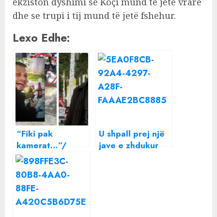
ekziston dyshimi se Koçi mund të jetë vrarë
dhe se trupi i tij mund të jetë fshehur.
Lexo Edhe:
“Fiki pak
U shpall prej një
kamerat…”/
jave e zhdukur
Takimi i fundit i
nga familja,
Eglant Koçit,
gjendet 30
‘Mand Dhelpra’ e
vjeçarja nga
futi në “kurth”, e
Durrësi: Jam
ftoi dhe…
rrëmbyer nga një
Ç’ndodhi natën e
person…