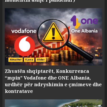
Aktualitet
E jona
Slider
Zhvatën shqiptarët, Konkurrenca
“mpin” Vodafone dhe ONE Albania,
urdhër për ndryshimin e çmimeve dhe
kontratave