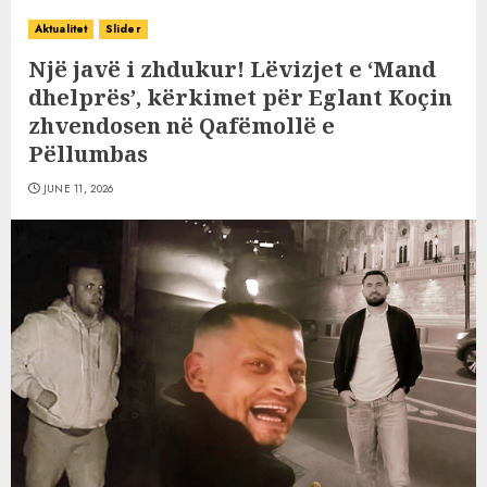
Aktualitet
Slider
Një javë i zhdukur! Lëvizjet e ‘Mand
dhelprës’, kërkimet për Eglant Koçin
zhvendosen në Qafëmollë e
Pëllumbas
JUNE 11, 2026