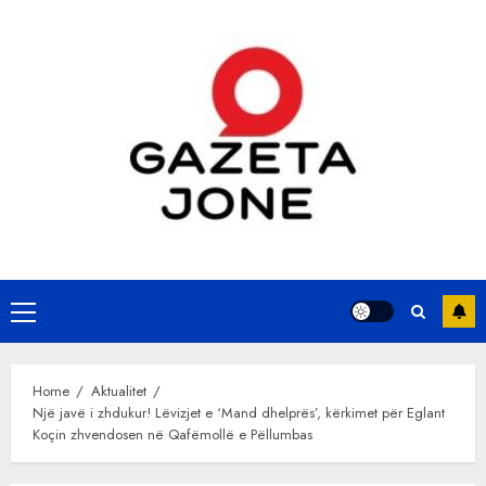
Skip
to
content
Primary
Menu
Home
Aktualitet
Një javë i zhdukur! Lëvizjet e ‘Mand dhelprës’, kërkimet për Eglant
Koçin zhvendosen në Qafëmollë e Pëllumbas