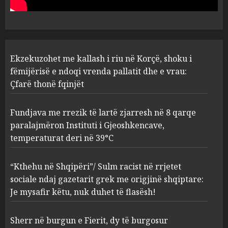
vrau: Çfarë thonë fqinjët
1
AUGUST 8, 2026
Fundjava me rrezik të lartë
Ekzekuzohet me kallash i riu në Korçë, shoku i
zjarresh në 8 qarqe
paralajmëron Instituti i
fëmijërisë e ndoqi vrenda pallatit dhe e vrau:
Gjeoshkencave, temperaturat
Çfarë thonë fqinjët
deri në 39°C
2
AUGUST 8, 2026
Fundjava me rrezik të lartë zjarresh në 8 qarqe
paralajmëron Instituti i Gjeoshkencave,
“Kthehu në Shqipëri”/ Sulm
temperaturat deri në 39°C
racist në rrjetet sociale ndaj
gazetarit grek me origjinë
shqiptare: Je mysafir këtu,
“Kthehu në Shqipëri”/ Sulm racist në rrjetet
nuk duhet të flasësh!
3
sociale ndaj gazetarit grek me origjinë shqiptare:
AUGUST 8, 2026
Je mysafir këtu, nuk duhet të flasësh!
Sherr në burgun e Fierit, dy të
Sherr në burgun e Fierit, dy të burgosur
burgosur përfundojnë në