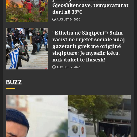
Gjeoshkencave, temperaturat
deri në 39°C
AUGUST 8, 2026
“Kthehu në Shqipëri”/ Sulm
racist në rrjetet sociale ndaj
gazetarit grek me origjinë
shqiptare: Je mysafir këtu,
nuk duhet të flasësh!
AUGUST 8, 2026
BUZZ