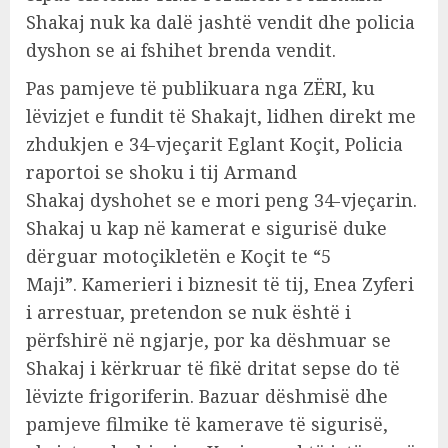
Shakaj nuk ka dalë jashtë vendit dhe policia
dyshon se ai fshihet brenda vendit.
Pas pamjeve të publikuara nga ZËRI, ku
lëvizjet e fundit të Shakajt, lidhen direkt me
zhdukjen e 34-vjeçarit Eglant Koçit, Policia
raportoi se shoku i tij Armand
Shakaj dyshohet se e mori peng 34-vjeçarin.
Shakaj u kap në kamerat e sigurisë duke
dërguar motoçikletën e Koçit te “5
Maji”. Kamerieri i biznesit të tij, Enea Zyferi
i arrestuar, pretendon se nuk është i
përfshirë në ngjarje, por ka dëshmuar se
Shakaj i kërkruar të fikë dritat sepse do të
lëvizte frigoriferin. Bazuar dëshmisë dhe
pamjeve filmike të kamerave të sigurisë,