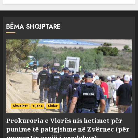
BËMA SHQIPTARE
Aktualitet
E jona
Slider
Prokuroria e Vlorës nis hetimet për
punime të paligjshme në Zvërnec (për
momentin asnjë i pandehur)