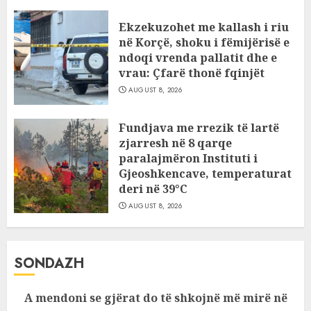
Ekzekuzohet me kallash i riu
në Korçë, shoku i fëmijërisë e
ndoqi vrenda pallatit dhe e
vrau: Çfarë thonë fqinjët
AUGUST 8, 2026
Fundjava me rrezik të lartë
zjarresh në 8 qarqe
paralajmëron Instituti i
Gjeoshkencave, temperaturat
deri në 39°C
AUGUST 8, 2026
SONDAZH
A mendoni se gjërat do të shkojnë më mirë në