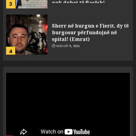
nuk duhet të flasësh!
3
AUGUST 8, 2026
Sherr në burgun e Fierit, dy të
burgosur përfundojnë në
spital! (Emrat)
AUGUST 8, 2026
4
Tentoi të vriste me armë
zjarri një 38-vjeçar/ Kapet në
flagrancë autori i dyshuar në
Kavajë! (Emrat)
5
AUGUST 8, 2026
Ekzekuzohet me kallash i riu
në Korçë, shoku i fëmijërisë e
ndoqi vrenda pallatit dhe e