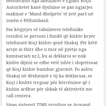
denoncimit nga familjarët e Eglant Koçit.
Autoritetet kanë dyshime se pas ngjarjes
makinat e ‘Mand dhelprës’ të jetë parë në
zonën e Pëllumbasit.
Pas këqyrjes së tabulateve telefonike
rezultoi se personi i fundit që kishte kryer
telefonatë Koçi kishte qenë Shakaj. Për këtë
arsye ai thirr dhe u mor në pyetje nga
komisariati nr.2, ku ai deklaroi se nuk
kishte dijeni se edhe vetë ishte i shqetësuar
që Koçi kishte humbur gjurmët. Po ashtu
Shakaj në dëshminë e tij ka deklaruar, se
Koçi i kishte treguar për kërcënime që i
kishin ardhur për shkak të aktivitetit me
call centera.
Sipas sistemit TIMS rezulton se Armand