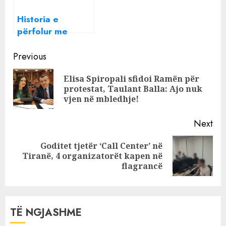
4 qershorit
Historia e
përfolur me
Greta Koçin,
Continue
rrëfehet Flamur
Previous
Noka: Çfarë do
Reading
Elisa Spiropali sfidoi Ramën për
bëj po të më ftoi
Pre
protestat, Taulant Balla: Ajo nuk
në dasmë
pos
vjen në mbledhje!
Next
Goditet tjetër ‘Call Center’ në
Next
Tiranë, 4 organizatorët kapen në
post:
flagrancë
TË NGJASHME