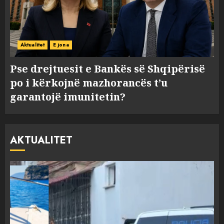
Aktualitet
E jona
Pse drejtuesit e Bankës së Shqipërisë
po i kërkojnë mazhorancës t’u
garantojë imunitetin?
AKTUALITET