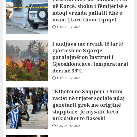
në Korçë, shoku i fëmijërisë e
ndoqi vrenda pallatit dhe e
vrau: Çfarë thonë fqinjët
AUGUST 8, 2026
Fundjava me rrezik të lartë
zjarresh në 8 qarqe
paralajmëron Instituti i
Gjeoshkencave, temperaturat
deri në 39°C
AUGUST 8, 2026
“Kthehu në Shqipëri”/ Sulm
racist në rrjetet sociale ndaj
gazetarit grek me origjinë
shqiptare: Je mysafir këtu,
nuk duhet të flasësh!
AUGUST 8, 2026