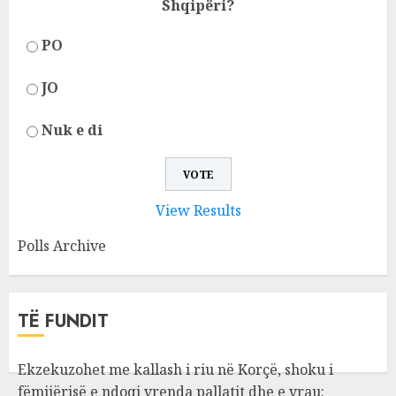
Shqipëri?
PO
JO
Nuk e di
View Results
Polls Archive
TË FUNDIT
Ekzekuzohet me kallash i riu në Korçë, shoku i
fëmijërisë e ndoqi vrenda pallatit dhe e vrau: