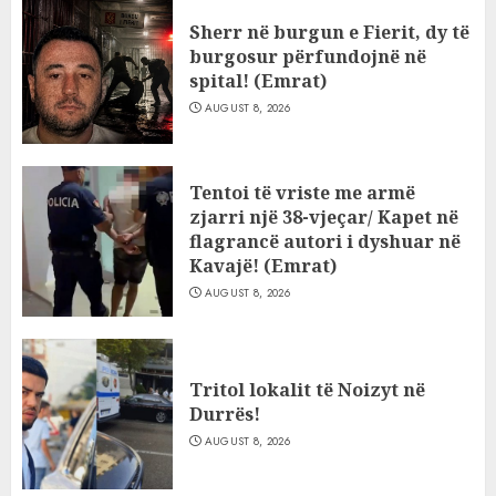
Sherr në burgun e Fierit, dy të
burgosur përfundojnë në
spital! (Emrat)
AUGUST 8, 2026
Tentoi të vriste me armë
zjarri një 38-vjeçar/ Kapet në
flagrancë autori i dyshuar në
Kavajë! (Emrat)
AUGUST 8, 2026
Tritol lokalit të Noizyt në
Durrës!
AUGUST 8, 2026