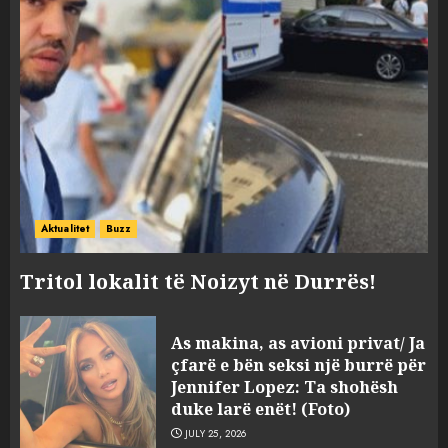
Aktualitet
Buzz
Tritol lokalit të Noizyt në Durrës!
As makina, as avioni privat/ Ja
çfarë e bën seksi një burrë për
Jennifer Lopez: Ta shohësh
duke larë enët! (Foto)
JULY 25, 2026