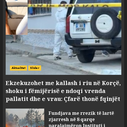
Aktualitet
Slider
Ekzekuzohet me kallash i riu në Korçë,
shoku i fëmijërisë e ndoqi vrenda
pallatit dhe e vrau: Çfarë thonë fqinjët
Fundjava me rrezik të lartë
zjarresh në 8 qarqe
paralajmëron Instituti i