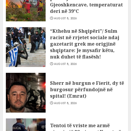
Gjeoshkencave, temperaturat
deri në 39°C
AUGUST 8, 2026
“Kthehu në Shqipëri”/ Sulm
racist në rrjetet sociale ndaj
gazetarit grek me origjinë
shqiptare: Je mysafir këtu,
nuk duhet të flasësh!
AUGUST 8, 2026
Sherr në burgun e Fierit, dy të
burgosur përfundojnë në
spital! (Emrat)
AUGUST 8, 2026
Tentoi të vriste me armë