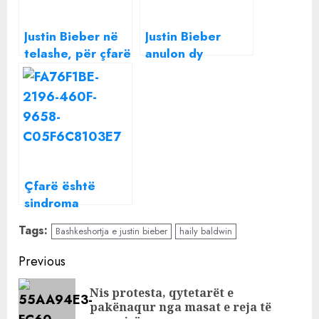
Justin Bieber në
Justin Bieber
telashe, për çfarë
anulon dy
akuzohet
koncerte:
këngëtari i njohur
Gjendja ime
shëndetësore
është
përkeqësuar
Çfarë është
sindroma
“Ramsay Hunt”,
Tags:
Bashkeshortja e justin bieber
haily baldwin
nga e cila vuan
Justin Bieber?
Continue
Previous
Reading
Nis protesta, qytetarët e
Pre
pakënaqur nga masat e reja të