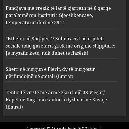
AUGUST 8, 2026
Fundjava me rrezik të lartë zjarresh në 8 qarqe
paralajmëron Instituti i Gjeoshkencave,
“Kthehu në Shqipëri”/ Sulm
temperaturat deri në 39°C
racist në rrjetet sociale ndaj
gazetarit grek me origjinë
shqiptare: Je mysafir këtu,
“Kthehu në Shqipëri”/ Sulm racist në rrjetet
nuk duhet të flasësh!
3
sociale ndaj gazetarit grek me origjinë shqiptare:
AUGUST 8, 2026
Je mysafir këtu, nuk duhet të flasësh!
Sherr në burgun e Fierit, dy të
Sherr në burgun e Fierit, dy të burgosur
burgosur përfundojnë në
spital! (Emrat)
përfundojnë në spital! (Emrat)
AUGUST 8, 2026
4
Tentoi të vriste me armë zjarri një 38-vjeçar/
Kapet në flagrancë autori i dyshuar në Kavajë!
Tentoi të vriste me armë
(Emrat)
zjarri një 38-vjeçar/ Kapet në
flagrancë autori i dyshuar në
Kavajë! (Emrat)
Copyright © Gazeta Jonë 2020 E-mail: