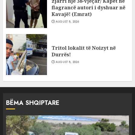
zjarri një 38-vjeçar/ Kapet në
flagrancë autori i dyshuar në
Kavajë! (Emrat)
AUGUST 8, 2026
Tritol lokalit të Noizyt në
Durrës!
AUGUST 8, 2026
BËMA SHQIPTARE