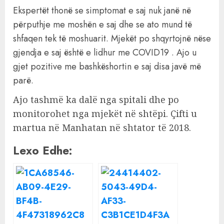
Ekspertët thonë se simptomat e saj nuk janë në
përputhje me moshën e saj dhe se ato mund të
shfaqen tek të moshuarit. Mjekët po shqyrtojnë nëse
gjendja e saj është e lidhur me COVID19 . Ajo u
gjet pozitive me bashkëshortin e saj disa javë më
parë.
Ajo tashmë ka dalë nga spitali dhe po
monitorohet nga mjekët në shtëpi. Çifti u
martua në Manhatan në shtator të 2018.
Lexo Edhe: