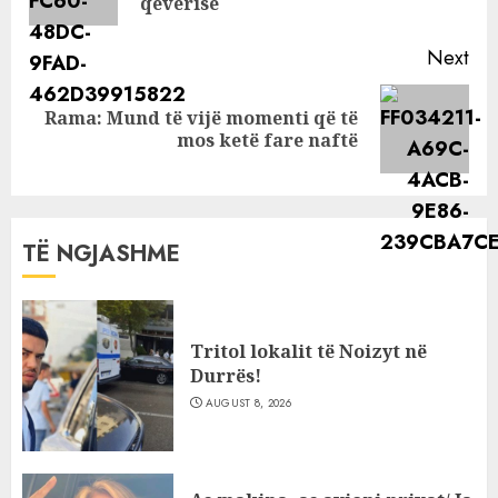
pos
qeverisë
Next
Rama: Mund të vijë momenti që të
Next
mos ketë fare naftë
post:
TË NGJASHME
Tritol lokalit të Noizyt në
Durrës!
AUGUST 8, 2026