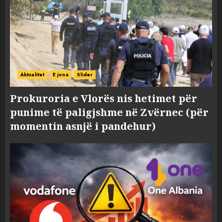
Aktualitet
E jona
Slider
Prokuroria e Vlorës nis hetimet për
punime të paligjshme në Zvërnec (për
momentin asnjë i pandehur)