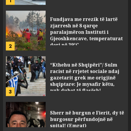
Fundjava me rrezik të lartë
zjarresh në 8 qarqe
paralajmëron Instituti i
Gjeoshkencave, temperaturat
deri në 39°C
2
AUGUST 8, 2026
“Kthehu në Shqipëri”/ Sulm
racist në rrjetet sociale ndaj
gazetarit grek me origjinë
shqiptare: Je mysafir këtu,
nuk duhet të flasësh!
3
AUGUST 8, 2026
Sherr në burgun e Fierit, dy të
burgosur përfundojnë në
spital! (Emrat)
AUGUST 8, 2026
4