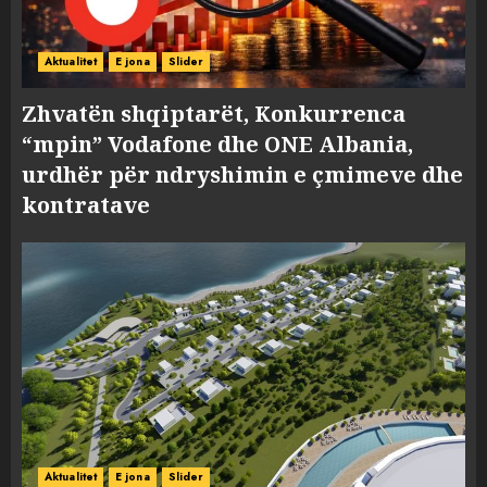
Aktualitet
E jona
Slider
Zhvatën shqiptarët, Konkurrenca
“mpin” Vodafone dhe ONE Albania,
urdhër për ndryshimin e çmimeve dhe
kontratave
Aktualitet
E jona
Slider