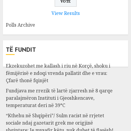
View Results
Polls Archive
TË FUNDIT
Ekzekuzohet me kallash i riu në Korçë, shoku i
fëmijërisë e ndoqi vrenda pallatit dhe e vrau:
Çfarë thonë fqinjët
Fundjava me rrezik të lartë zjarresh në 8 qarqe
paralajmëron Instituti i Gjeoshkencave,
temperaturat deri në 39°C
“Kthehu në Shqipëri”/ Sulm racist në rrjetet
sociale ndaj gazetarit grek me origjinë
shqiptare: Je mysafir këtu, nuk duhet të flasësh!