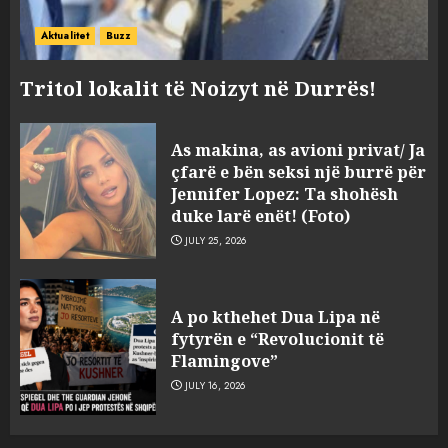
Aktualitet
Buzz
Tritol lokalit të Noizyt në Durrës!
As makina, as avioni privat/ Ja
çfarë e bën seksi një burrë për
Jennifer Lopez: Ta shohësh
duke larë enët! (Foto)
JULY 25, 2026
“Kthehu në Shqipëri”/ Sulm
racist në rrjetet sociale ndaj
A po kthehet Dua Lipa në
gazetarit grek me origjinë
fytyrën e “Revolucionit të
shqiptare: Je mysafir këtu,
Flamingove”
nuk duhet të flasësh!
3
JULY 16, 2026
AUGUST 8, 2026