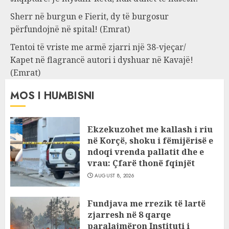
Sherr në burgun e Fierit, dy të burgosur
përfundojnë në spital! (Emrat)
Tentoi të vriste me armë zjarri një 38-vjeçar/
Kapet në flagrancë autori i dyshuar në Kavajë!
(Emrat)
MOS I HUMBISNI
Ekzekuzohet me kallash i riu
në Korçë, shoku i fëmijërisë e
ndoqi vrenda pallatit dhe e
vrau: Çfarë thonë fqinjët
AUGUST 8, 2026
Fundjava me rrezik të lartë
zjarresh në 8 qarqe
paralajmëron Instituti i