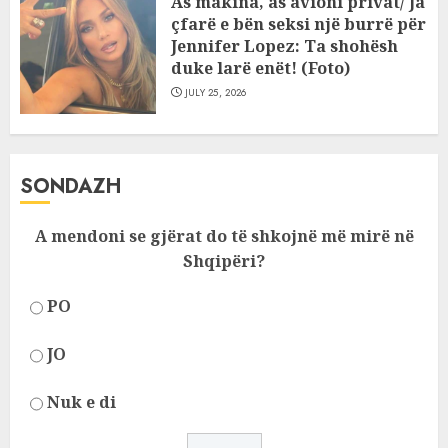
As makina, as avioni privat/ Ja
çfarë e bën seksi një burrë për
Jennifer Lopez: Ta shohësh
duke larë enët! (Foto)
JULY 25, 2026
SONDAZH
A mendoni se gjërat do të shkojnë më mirë në
Shqipëri?
PO
JO
Nuk e di