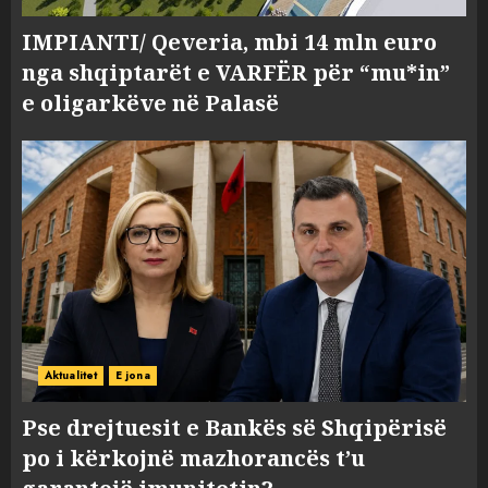
IMPIANTI/ Qeveria, mbi 14 mln euro
nga shqiptarët e VARFËR për “mu*in”
e oligarkëve në Palasë
Aktualitet
E jona
Pse drejtuesit e Bankës së Shqipërisë
po i kërkojnë mazhorancës t’u