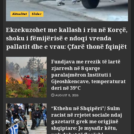
Aktualitet
Slider
Ekzekuzohet me kallash i riu në Korçë,
shoku i fëmijërisë e ndoqi vrenda
pallatit dhe e vrau: Çfarë thonë fqinjët
Fundjava me rrezik të lartë
zjarresh në 8 qarqe
paralajmëron Instituti i
Gjeoshkencave, temperaturat
deri në 39°C
AUGUST 8, 2026
“Kthehu në Shqipëri”/ Sulm
racist në rrjetet sociale ndaj
gazetarit grek me origjinë
shqiptare: Je mysafir këtu,