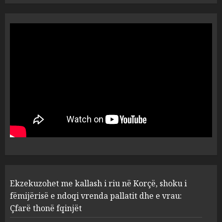
Tentoi të vriste me armë
zjarri një 38-vjeçar/ Kapet në
flagrancë autori i dyshuar në
Kavajë! (Emrat)
5
AUGUST 8, 2026
Ekzekuzohet me kallash i riu
në Korçë, shoku i fëmijërisë e
ndoqi vrenda pallatit dhe e
vrau: Çfarë thonë fqinjët
1
AUGUST 8, 2026
Fundjava me rrezik të lartë
Ekzekuzohet me kallash i riu në Korçë, shoku i
zjarresh në 8 qarqe
paralajmëron Instituti i
fëmijërisë e ndoqi vrenda pallatit dhe e vrau:
Gjeoshkencave, temperaturat
Çfarë thonë fqinjët
deri në 39°C
2