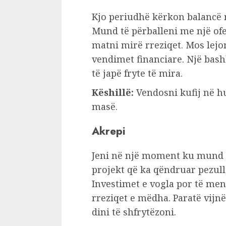
Kjo periudhë kërkon balancë
Mund të përballeni me një ofe
matni mirë rreziqet. Mos lejo
vendimet financiare. Një ba
të japë fryte të mira.
Këshillë:
Vendosni kufij në h
masë.
Akrepi
Jeni në një moment ku mund të
projekt që ka qëndruar pezull,
Investimet e vogla por të me
rreziqet e mëdha. Paratë vijn
dini të shfrytëzoni.