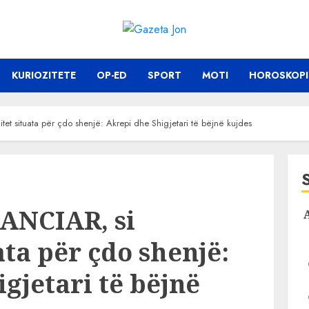
KURIOZITETE
OP-ED
SPORT
MOTI
HOROSKOPI
et situata për çdo shenjë: Akrepi dhe Shigjetari të bëjnë kujdes
ANCIAR, si
ata për çdo shenjë:
gjetari të bëjnë