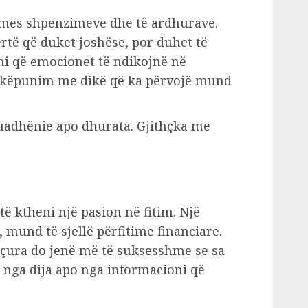
 mes shpenzimeve dhe të ardhurave.
rtë që duket joshëse, por duhet të
ni që emocionet të ndikojnë në
shkëpunim me dikë që ka përvojë mund
uadhënie apo dhurata. Gjithçka me
 ktheni një pasion në fitim. Një
 mund të sjellë përfitime financiare.
nçura do jenë më të suksesshme se sa
ë nga dija apo nga informacioni që