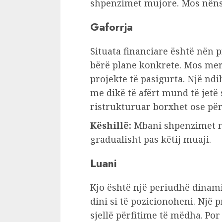
shpenzimet mujore. Mos nënsh
Gaforrja
Situata financiare është nën 
bërë plane konkrete. Mos mer
projekte të pasigurta. Një n
me dikë të afërt mund të jetë
ristrukturuar borxhet ose për
Këshillë:
Mbani shpenzimet në
gradualisht pas këtij muaji.
Luani
Kjo është një periudhë dinam
dini si të pozicionoheni. Një p
sjellë përfitime të mëdha. Po