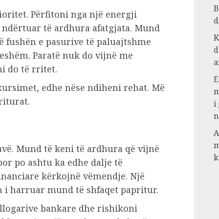
B
ioritet. Përfitoni nga një energji
d
ë ndërtuar të ardhura afatgjata. Mund
K
në fushën e pasurive të paluajtshme
d
ueshëm. Paratë nuk do vijnë me
a
i do të rritet.
E
kursimet, edhe nëse ndiheni rehat. Më
m
riturat.
i
n
A
m
javë. Mund të keni të ardhura që vijnë
k
or po ashtu ka edhe dalje të
inanciare kërkojnë vëmendje. Një
 i harruar mund të shfaqet papritur.
 llogarive bankare dhe rishikoni