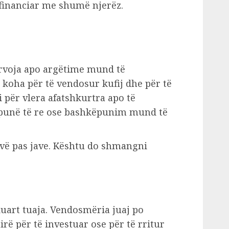
financiar me shumë njerëz.
rvoja apo argëtime mund të
 koha për të vendosur kufij dhe për të
 për vlera afatshkurtra apo të
 punë të re ose bashkëpunim mund të
vë pas jave. Kështu do shmangni
 duart tuaja. Vendosmëria juaj po
rë për të investuar ose për të rritur