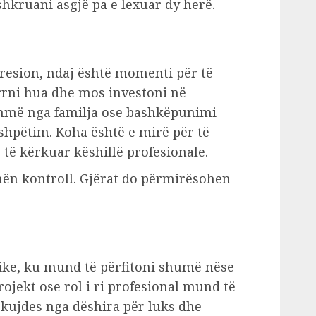
kruani asgjë pa e lexuar dy herë.
presion, ndaj është momenti për të
rni hua dhe mos investoni në
dihmë nga familja ose bashkëpunimi
 shpëtim. Koha është e mirë për të
 të kërkuar këshillë profesionale.
n kontroll. Gjërat do përmirësohen
ike, ku mund të përfitoni shumë nëse
rojekt ose rol i ri profesional mund të
r kujdes nga dëshira për luks dhe