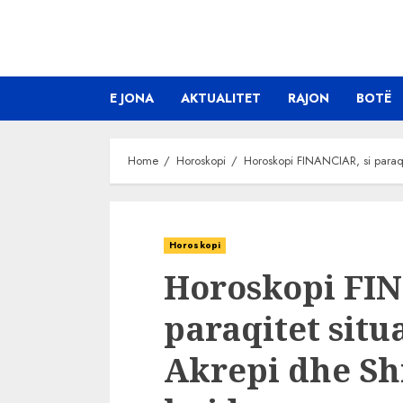
Skip
to
content
E JONA
AKTUALITET
RAJON
BOTË
Home
Horoskopi
Horoskopi FINANCIAR, si paraqit
Horoskopi
Horoskopi FIN
paraqitet situ
Akrepi dhe Shi