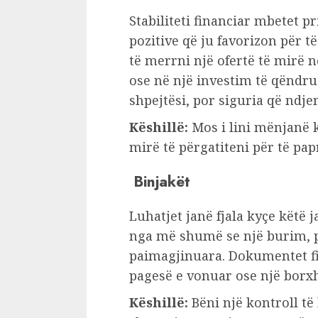
Stabiliteti financiar mbetet pr
pozitive që ju favorizon për t
të merrni një ofertë të mirë 
ose në një investim të qëndr
shpejtësi, por siguria që ndjen
Këshillë:
Mos i lini mënjanë 
mirë të përgatiteni për të pap
Binjakët
Luhatjet janë fjala kyçe këtë 
nga më shumë se një burim, p
paimagjinuara. Dokumentet f
pagesë e vonuar ose një borxh
Këshillë:
Bëni një kontroll të