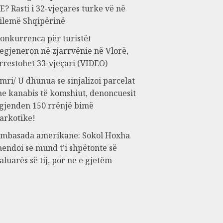
E? Rasti i 32-vjeçares turke vë në
ilemë Shqipërinë
onkurrenca për turistët
egjeneron në zjarrvënie në Vlorë,
rrestohet 33-vjeçari (VIDEO)
mri/ U dhunua se sinjalizoi parcelat
e kanabis të komshiut, denoncuesit
 gjenden 150 rrënjë bimë
arkotike!
mbasada amerikane: Sokol Hoxha
endoi se mund t’i shpëtonte së
aluarës së tij, por ne e gjetëm