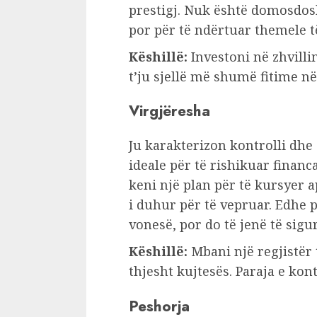
prestigj. Nuk është domosdos
por për të ndërtuar themele 
Këshillë:
Investoni në zhvill
t’ju sjellë më shumë fitime n
Virgjëresha
Ju karakterizon kontrolli dhe
ideale për të rishikuar financ
keni një plan për të kursyer 
i duhur për të vepruar. Edhe p
vonesë, por do të jenë të sigur
Këshillë:
Mbani një regjistër
thjesht kujtesës. Paraja e kont
Peshorja