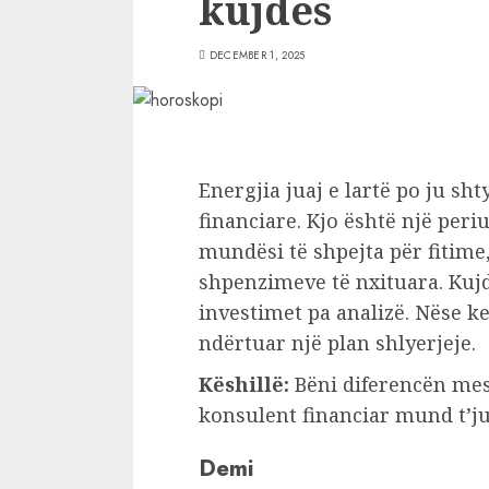
kujdes
DECEMBER 1, 2025
Energjia juaj e lartë po ju sht
financiare. Kjo është një per
mundësi të shpejta për fitime,
shpenzimeve të nxituara. Kuj
investimet pa analizë. Nëse k
ndërtuar një plan shlyerjeje.
Këshillë:
Bëni diferencën mes
konsulent financiar mund t’j
Demi