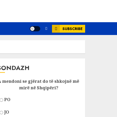
SUBSCRIBE
SONDAZH
A mendoni se gjërat do të shkojnë më
mirë në Shqipëri?
PO
JO