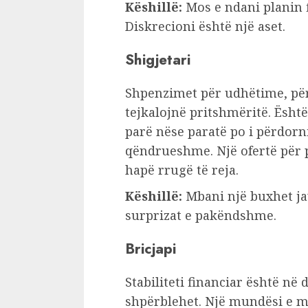
Këshillë:
Mos e ndani planin 
Diskrecioni është një aset.
Shigjetari
Shpenzimet për udhëtime, pë
tejkalojnë pritshmëritë. Është
parë nëse paratë po i përdorni
qëndrueshme. Një ofertë për
hapë rrugë të reja.
Këshillë:
Mbani një buxhet ja
surprizat e pakëndshme.
Bricjapi
Stabiliteti financiar është në
shpërblehet. Një mundësi e mi