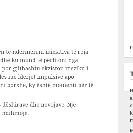
P
yn të ndërmerrni iniciativa të reja
iudhë ku mund të përfitoni nga
 por gjithashtu ekziston rreziku i
des me blerjet impulsive apo
eni borxhe, ky është momenti për të
H
a
 dëshirave dhe nevojave. Një
e
u ndihmojë.
k
m
M