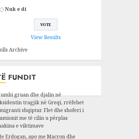
Nuk e di
View Results
olls Archive
TË FUNDIT
umbi gruan dhe djalin në
ksidentin tragjik në Greqi, rrëfehet
migranti shqiptar. Flet dhe shoferi i
amionit me të cilin u përplas
akina e viktimave
e Erdogan, apo me Macron dhe