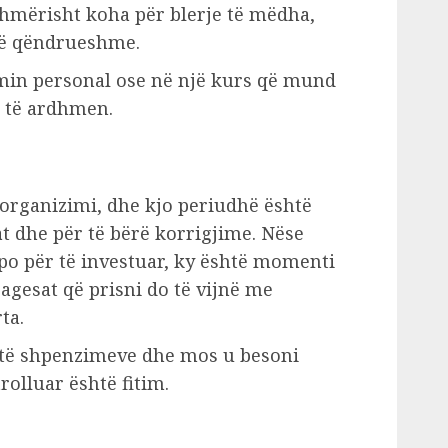
hmërisht koha për blerje të mëdha,
të qëndrueshme.
imin personal ose në një kurs që mund
ë të ardhmen.
 organizimi, dhe kjo periudhë është
at dhe për të bërë korrigjime. Nëse
apo për të investuar, ky është momenti
agesat që prisni do të vijnë me
ta.
 të shpenzimeve dhe mos u besoni
rolluar është fitim.