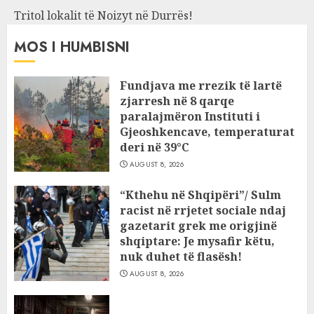
Tritol lokalit të Noizyt në Durrës!
MOS I HUMBISNI
Fundjava me rrezik të lartë
zjarresh në 8 qarqe
paralajmëron Instituti i
Gjeoshkencave, temperaturat
deri në 39°C
AUGUST 8, 2026
“Kthehu në Shqipëri”/ Sulm
racist në rrjetet sociale ndaj
gazetarit grek me origjinë
shqiptare: Je mysafir këtu,
nuk duhet të flasësh!
AUGUST 8, 2026