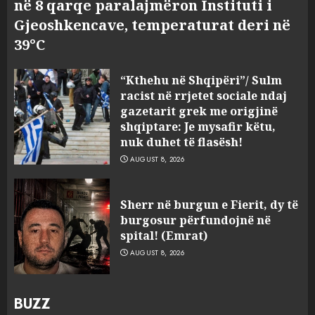
në 8 qarqe paralajmëron Instituti i
Gjeoshkencave, temperaturat deri në
39°C
“Kthehu në Shqipëri”/ Sulm
racist në rrjetet sociale ndaj
gazetarit grek me origjinë
shqiptare: Je mysafir këtu,
nuk duhet të flasësh!
AUGUST 8, 2026
Sherr në burgun e Fierit, dy të
burgosur përfundojnë në
spital! (Emrat)
AUGUST 8, 2026
BUZZ