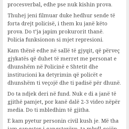
procesverbal, edhe pse nuk kishin prova.
Thuhej jeni filmuar duke hedhur sende të
forta drejt policisë, i them ku janë këto
prova. Do t’ja japim prokurorit thanë.
Policia funksionon si mjet represioni.
Kam thënë edhe në sallë të gjyqit, që përveç
gjykatës që duhet të merret me personat e
dhunshëm në Policinë e Shtetit dhe
institucioni ka detyrimin që policët e
dhunshëm ti veçojë dhe ti padisë për dhunë.
Do ta ndjek deri në fund. Nuk e di a janë të
gjithë pamjet, por kanë dalë 2-3 video nëpër
media. Do ti mbledhim të gjitha.
E kam pyetur personin civil kush je. Më tha
jam gangster i gangsterëve, ta mbyll gojën