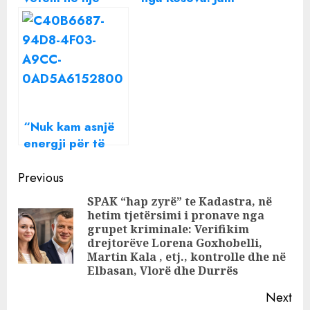
lokal”, Behar
me Kroacinë, nuk
Bajri u arrestua
i kuptoj
në Paris,
kosovarët që
autoritetet
harxhojnë pare
shqiptare e
dhe shqyejnë
mbajtën nën
gurmazin për
vëzhgim për dy
Shqipërinë
“Nuk kam asnjë
javë
energji për të
urryer një shpirt”
Continue
Beatrix ndan një
Previous
mesazh të
Reading
SPAK “hap zyrë” te Kadastra, në
rëndësishëm me
hetim tjetërsimi i pronave nga
të gjithë
grupet kriminale: Verifikim
Pre
drejtorëve Lorena Goxhobelli,
pos
Martin Kala , etj., kontrolle dhe në
Elbasan, Vlorë dhe Durrës
Next