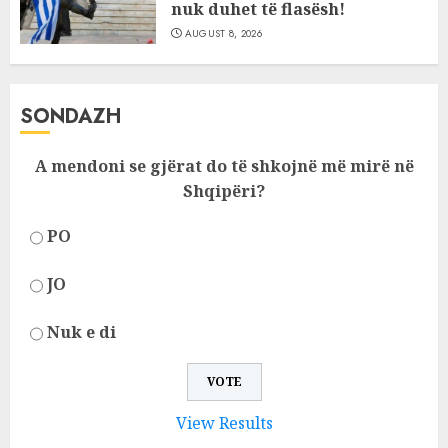
nuk duhet të flasësh!
AUGUST 8, 2026
SONDAZH
A mendoni se gjërat do të shkojnë më mirë në
Shqipëri?
PO
JO
Nuk e di
View Results