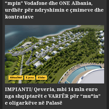
“mpin” Vodafone dhe ONE Albania,
urdhër për ndryshimin e çmimeve dhe
kontratave
Aktualitet
E jona
Slider
IMPIANTI/ Qeveria, mbi 14 mln euro
nga shqiptarët e VARFËR për “mu*in”
e oligarkëve në Palasë