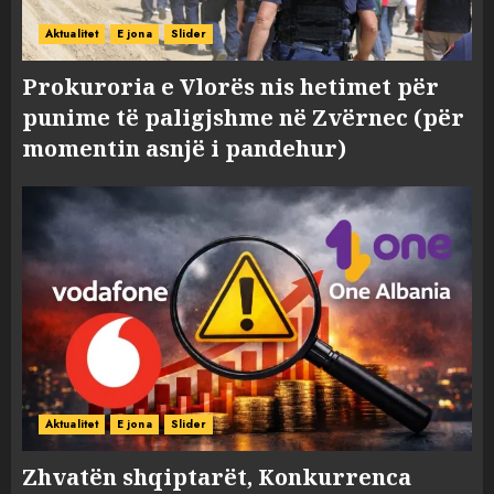
Aktualitet
E jona
Slider
Prokuroria e Vlorës nis hetimet për
punime të paligjshme në Zvërnec (për
momentin asnjë i pandehur)
Aktualitet
E jona
Slider
Zhvatën shqiptarët, Konkurrenca