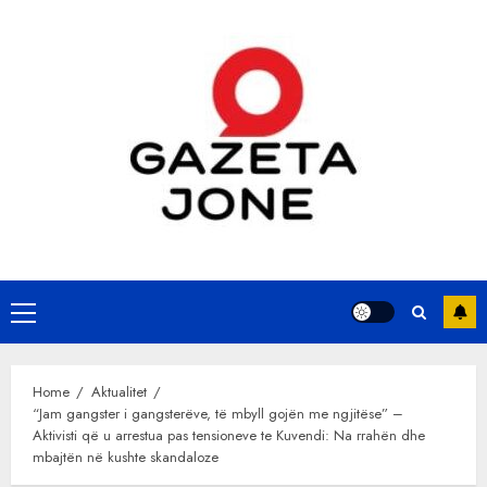
Skip
to
content
Primary
Menu
Home
Aktualitet
“Jam gangster i gangsterëve, të mbyll gojën me ngjitëse” –
Aktivisti që u arrestua pas tensioneve te Kuvendi: Na rrahën dhe
mbajtën në kushte skandaloze