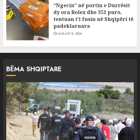
“Ngecin” në portin e Durrësit
dy ora Rolex dhe 351 puro,
tentuan t’i fusin në Shqipëri të
padeklaruara
AUGUST 8, 2026
BËMA SHQIPTARE