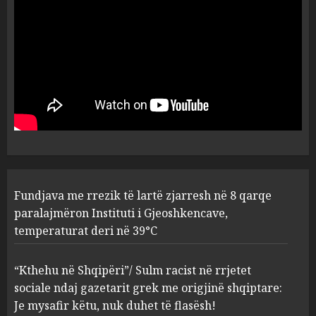
Gjeoshkencave, temperaturat
deri në 39°C
1
AUGUST 8, 2026
“Kthehu në Shqipëri”/ Sulm
racist në rrjetet sociale ndaj
gazetarit grek me origjinë
shqiptare: Je mysafir këtu,
nuk duhet të flasësh!
2
AUGUST 8, 2026
Sherr në burgun e Fierit, dy të
Fundjava me rrezik të lartë zjarresh në 8 qarqe
burgosur përfundojnë në
paralajmëron Instituti i Gjeoshkencave,
spital! (Emrat)
temperaturat deri në 39°C
AUGUST 8, 2026
3
“Kthehu në Shqipëri”/ Sulm racist në rrjetet
sociale ndaj gazetarit grek me origjinë shqiptare:
Tentoi të vriste me armë
Je mysafir këtu, nuk duhet të flasësh!
zjarri një 38-vjeçar/ Kapet në