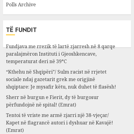
Polls Archive
TË FUNDIT
Fundjava me rrezik të lartë zjarresh në 8 qarqe
paralajmëron Instituti i Gjeoshkencave,
temperaturat deri në 39°C
“Kthehu në Shqipëri”/ Sulm racist në rrjetet
sociale ndaj gazetarit grek me origjinë
shqiptare: Je mysafir këtu, nuk duhet të flasësh!
Sherr në burgun e Fierit, dy të burgosur
përfundojnë në spital! (Emrat)
Tentoi të vriste me armë zjarri një 38-vjeçar/
Kapet në flagrancë autori i dyshuar në Kavajë!
(Emrat)