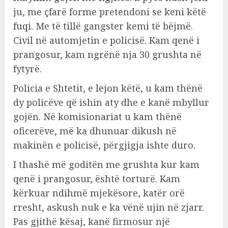
ju, me çfarë forme pretendoni se keni këtë
fuqi. Me të tillë gangster kemi të bëjmë.
Civil në automjetin e policisë. Kam qenë i
prangosur, kam ngrënë nja 30 grushta në
fytyrë.
Policia e Shtetit, e lejon këtë, u kam thënë
dy policëve që ishin aty dhe e kanë mbyllur
gojën. Në komisionariat u kam thënë
oficerëve, më ka dhunuar dikush në
makinën e policisë, përgjigja ishte duro.
I thashë më goditën me grushta kur kam
qenë i prangosur, është torturë. Kam
kërkuar ndihmë mjekësore, katër orë
rresht, askush nuk e ka vënë ujin në zjarr.
Pas gjithë kësaj, kanë firmosur një