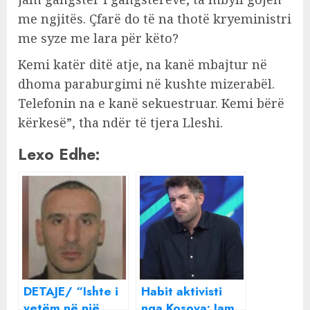
me ngjitës. Çfarë do të na thotë kryeministri
me syze me lara për këto?
Kemi katër ditë atje, na kanë mbajtur në
dhoma paraburgimi në kushte mizerabël.
Telefonin na e kanë sekuestruar. Kemi bërë
kërkesë”, tha ndër të tjera Lleshi.
Lexo Edhe:
DETAJE/ “Ishte i
Habit aktivisti
vetëm në një
nga Kosova: Jam