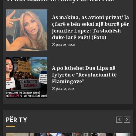
Sherr në burgun e Fierit, dy të
As makina, as avioni privat/ Ja
burgosur përfundojnë në
çfarë e bën seksi një burrë për
spital! (Emrat)
Jennifer Lopez: Ta shohësh
AUGUST 8, 2026
duke larë enët! (Foto)
3
JULY 25, 2026
Tentoi të vriste me armë
zjarri një 38-vjeçar/ Kapet në
A po kthehet Dua Lipa në
flagrancë autori i dyshuar në
fytyrën e “Revolucionit të
Kavajë! (Emrat)
Flamingove”
4
AUGUST 8, 2026
JULY 16, 2026
Tritol lokalit të Noizyt në
PËR TY
Durrës!
AUGUST 8, 2026
5