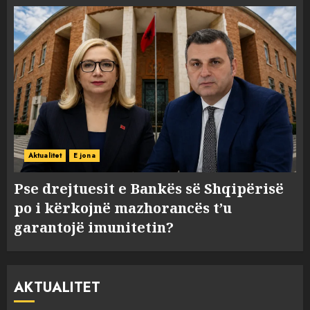
Aktualitet
E jona
Pse drejtuesit e Bankës së Shqipërisë
po i kërkojnë mazhorancës t’u
garantojë imunitetin?
AKTUALITET