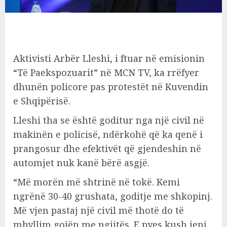
Aktivisti Arbër Lleshi, i ftuar në emisionin
“Të Paekspozuarit” në MCN TV, ka rrëfyer
dhunën policore pas protestët në Kuvendin
e Shqipërisë.
Lleshi tha se është goditur nga një civil në
makinën e policisë, ndërkohë që ka qenë i
prangosur dhe efektivët që gjendeshin në
automjet nuk kanë bërë asgjë.
“Më morën më shtrinë në tokë. Kemi
ngrënë 30-40 grushata, goditje me shkopinj.
Më vjen pastaj një civil më thotë do të
mbyllim gojën me ngjitës. E pyes kush jeni