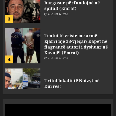
3
Tentoi të vriste me armë
zjarri një 38-vjeçar/ Kapet në
flagrancë autori i dyshuar në
Kavajë! (Emrat)
4
AUGUST 8, 2026
Tritol lokalit të Noizyt në
Durrës!
AUGUST 8, 2026
5
Fundjava me rrezik të lartë
zjarresh në 8 qarqe
paralajmëron Instituti i