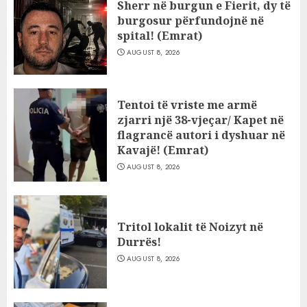
Sherr në burgun e Fierit, dy të
burgosur përfundojnë në
spital! (Emrat)
AUGUST 8, 2026
Tentoi të vriste me armë
zjarri një 38-vjeçar/ Kapet në
flagrancë autori i dyshuar në
Kavajë! (Emrat)
AUGUST 8, 2026
Tritol lokalit të Noizyt në
Durrës!
AUGUST 8, 2026