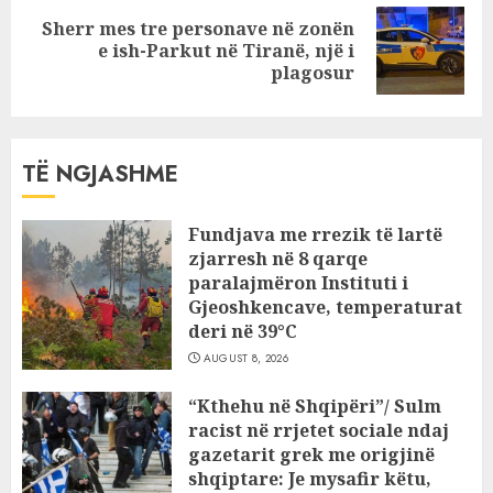
Sherr mes tre personave në zonën
Next
e ish-Parkut në Tiranë, një i
post:
plagosur
TË NGJASHME
Fundjava me rrezik të lartë
zjarresh në 8 qarqe
paralajmëron Instituti i
Gjeoshkencave, temperaturat
deri në 39°C
AUGUST 8, 2026
“Kthehu në Shqipëri”/ Sulm
racist në rrjetet sociale ndaj
gazetarit grek me origjinë
shqiptare: Je mysafir këtu,