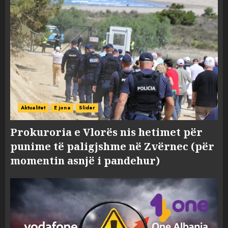
Aktualitet
E jona
Slider
Prokuroria e Vlorës nis hetimet për
punime të paligjshme në Zvërnec (për
momentin asnjë i pandehur)