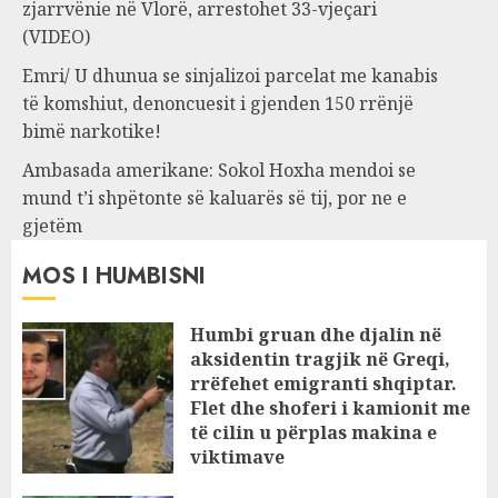
zjarrvënie në Vlorë, arrestohet 33-vjeçari
(VIDEO)
Emri/ U dhunua se sinjalizoi parcelat me kanabis
të komshiut, denoncuesit i gjenden 150 rrënjë
bimë narkotike!
Ambasada amerikane: Sokol Hoxha mendoi se
mund t’i shpëtonte së kaluarës së tij, por ne e
gjetëm
MOS I HUMBISNI
Humbi gruan dhe djalin në
aksidentin tragjik në Greqi,
rrëfehet emigranti shqiptar.
Flet dhe shoferi i kamionit me
të cilin u përplas makina e
viktimave
AUGUST 7, 2026