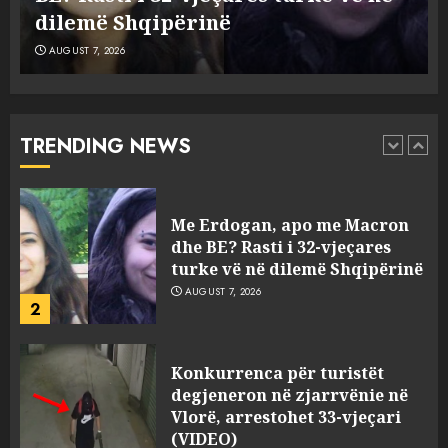
dilemë Shqipërinë
AUGUST 7, 2026
Humbi gruan dhe djalin në
aksidentin tragjik në Greqi,
rrëfehet emigranti shqiptar.
Flet dhe shoferi i kamionit me
TRENDING NEWS
të cilin u përplas makina e
1
viktimave
AUGUST 7, 2026
Me Erdogan, apo me Macron
dhe BE? Rasti i 32-vjeçares
turke vë në dilemë Shqipërinë
AUGUST 7, 2026
2
Konkurrenca për turistët
degjeneron në zjarrvënie në
Vlorë, arrestohet 33-vjeçari
(VIDEO)