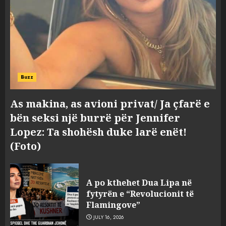
Buzz
As makina, as avioni privat/ Ja çfarë e
bën seksi një burrë për Jennifer
Lopez: Ta shohësh duke larë enët!
(Foto)
A po kthehet Dua Lipa në
fytyrën e “Revolucionit të
Flamingove”
JULY 16, 2026