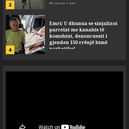
3
AUGUST 7, 2026
Emri/ U dhunua se sinjalizoi
parcelat me kanabis të
komshiut, denoncuesit i
gjenden 150 rrënjë bimë
narkotike!
4
AUGUST 7, 2026
Ambasada amerikane: Sokol
Hoxha mendoi se mund t’i
shpëtonte së kaluarës së tij,
por ne e gjetëm
5
AUGUST 7, 2026
Humbi gruan dhe djalin në
aksidentin tragjik në Greqi,
rrëfehet emigranti shqiptar.