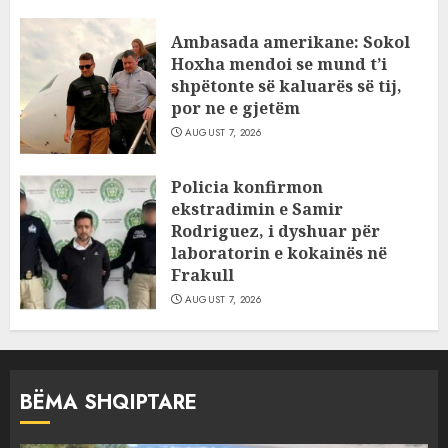
Ambasada amerikane: Sokol
Hoxha mendoi se mund t’i
shpëtonte së kaluarës së tij,
por ne e gjetëm
AUGUST 7, 2026
Policia konfirmon
ekstradimin e Samir
Rodriguez, i dyshuar për
laboratorin e kokainës në
Frakull
AUGUST 7, 2026
BËMA SHQIPTARE