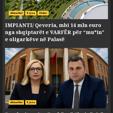
Aktualitet
E jona
Slider
IMPIANTI/ Qeveria, mbi 14 mln euro
nga shqiptarët e VARFËR për “mu*in”
e oligarkëve në Palasë
Aktualitet
E jona