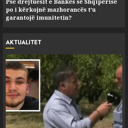
Pse drejtuesit e Bankës së Shqipërisë
po i kërkojnë mazhorancës t’u
garantojë imunitetin?
AKTUALITET