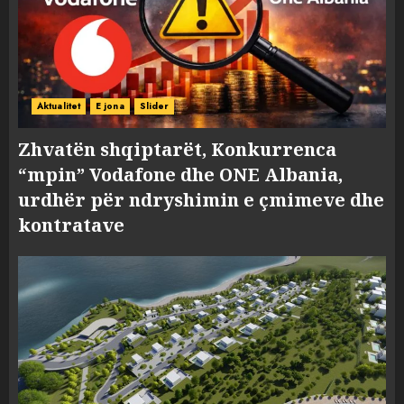
Aktualitet
E jona
Slider
Zhvatën shqiptarët, Konkurrenca
“mpin” Vodafone dhe ONE Albania,
urdhër për ndryshimin e çmimeve dhe
kontratave