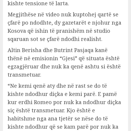
kishte tensione të larta.
Megjithëse në video nuk kuptohej qartë se
çfarë po ndodhte, dy gazetarët e njohur nga
Kosova që ishin të pranishëm në studio
sqaruan sot se çfarë ndodhi realisht.
Altin Berisha dhe Butrint Pasjaqa kanë
thënë në emisionin “Gjesi” që situata është
egzagjëruar dhe nuk ka qenë ashtu si është
transmetuar.
“Ne kemi qenë aty dhe në rast se do të
kishte ndodhur diçka e kemi parë. E pamë
kur erdhi Romeo por nuk ka ndodhur diçka
siç është transmetuar. Kjo është e
habitshme nga ana tjetër se nëse do të
kishte ndodhur që se kam parë por nuk ka