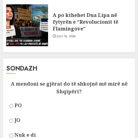
A po kthehet Dua Lipa në
fytyrën e “Revolucionit të
Flamingove”
JULY 16, 2026
SONDAZH
A mendoni se gjërat do të shkojnë më mirë në
Shqipëri?
PO
JO
Nuk e di