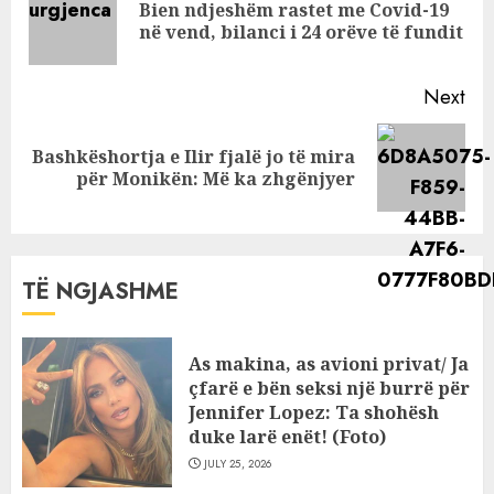
vëllezërve Veshaj
Bien ndjeshëm rastet me Covid-19
Pre
në vend, bilanci i 24 orëve të fundit
pos
Next
Bashkëshortja e Ilir fjalë jo të mira
Next
për Monikën: Më ka zhgënjyer
post:
TË NGJASHME
As makina, as avioni privat/ Ja
çfarë e bën seksi një burrë për
Jennifer Lopez: Ta shohësh
duke larë enët! (Foto)
JULY 25, 2026