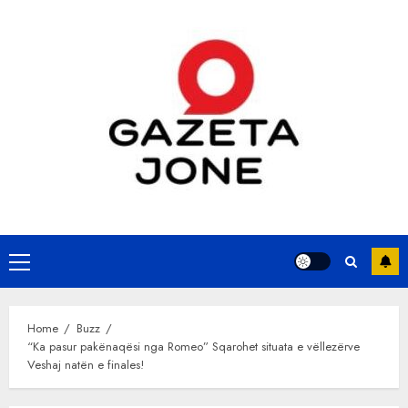
Skip
to
content
Primary
Menu
Home
Buzz
“Ka pasur pakënaqësi nga Romeo” Sqarohet situata e vëllezërve
Veshaj natën e finales!