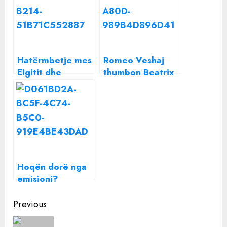
Hatërmbetje mes
Romeo Veshaj
Elgitit dhe
thumbon Beatrix
vëllezërve
Ramosaj
Veshaj,
kantautori i quan
“tradhtarë”
Hoqën dorë nga
emisioni?
Zbulohet e
Continue
vërteta mes
Previous
produksionit dhe
Reading