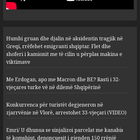
Flet dhe shoferi i kamionit me
të cilin u përplas makina e
1
viktimave
AUGUST 7, 2026
Me Erdogan, apo me Macron
Humbi gruan dhe djalin në aksidentin tragjik në
dhe BE? Rasti i 32-vjeçares
Greqi, rrëfehet emigranti shqiptar. Flet dhe
turke vë në dilemë Shqipërinë
shoferi i kamionit me të cilin u përplas makina e
AUGUST 7, 2026
2
viktimave
Me Erdogan, apo me Macron dhe BE? Rasti i 32-
Konkurrenca për turistët
vjeçares turke vë në dilemë Shqipërinë
degjeneron në zjarrvënie në
Vlorë, arrestohet 33-vjeçari
(VIDEO)
Konkurrenca për turistët degjeneron në
3
AUGUST 7, 2026
zjarrvënie në Vlorë, arrestohet 33-vjeçari (VIDEO)
Emri/ U dhunua se sinjalizoi
Emri/ U dhunua se sinjalizoi parcelat me kanabis
parcelat me kanabis të
të komshiut, denoncuesit i gjenden 150 rrënjë