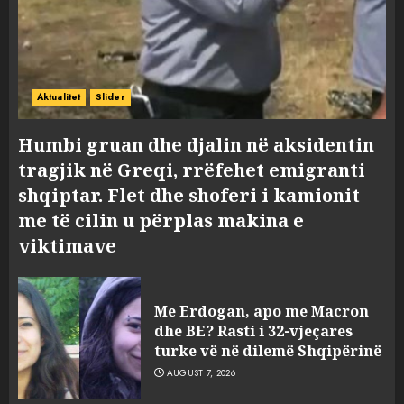
Aktualitet
Slider
Humbi gruan dhe djalin në aksidentin
tragjik në Greqi, rrëfehet emigranti
shqiptar. Flet dhe shoferi i kamionit
me të cilin u përplas makina e
viktimave
Me Erdogan, apo me Macron
dhe BE? Rasti i 32-vjeçares
turke vë në dilemë Shqipërinë
AUGUST 7, 2026