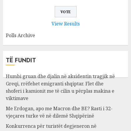
View Results
Polls Archive
TË FUNDIT
Humbi gruan dhe djalin në aksidentin tragjik në
Greqi, rrëfehet emigranti shqiptar. Flet dhe
shoferi i kamionit me të cilin u përplas makina e
viktimave
Me Erdogan, apo me Macron dhe BE? Rasti i 32-
vjeçares turke vë në dilemë Shqipërinë
Konkurrenca për turistët degjeneron në