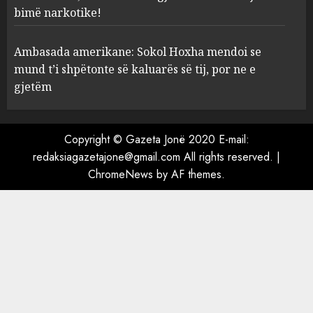
komshiut, denoncuesit i
bimë narkotike!
gjenden 150 rrënjë bimë
narkotike!
4
Ambasada amerikane: Sokol Hoxha mendoi se
AUGUST 7, 2026
mund t’i shpëtonte së kaluarës së tij, por ne e
Ambasada amerikane: Sokol
gjetëm
Hoxha mendoi se mund t’i
shpëtonte së kaluarës së tij,
por ne e gjetëm
Copyright © Gazeta Jonë 2020 E-mail:
5
AUGUST 7, 2026
redaksiagazetajone@gmail.com All rights reserved.
|
ChromeNews
by AF themes.