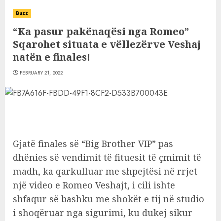
Buzz
“Ka pasur pakënaqësi nga Romeo”
Sqarohet situata e vëllezërve Veshaj
natën e finales!
FEBRUARY 21, 2022
Gjatë finales së “Big Brother VIP” pas
dhënies së vendimit të fituesit të çmimit të
madh, ka qarkulluar me shpejtësi në rrjet
një video e Romeo Veshajt, i cili ishte
shfaqur së bashku me shokët e tij në studio
i shoqëruar nga sigurimi, ku dukej sikur