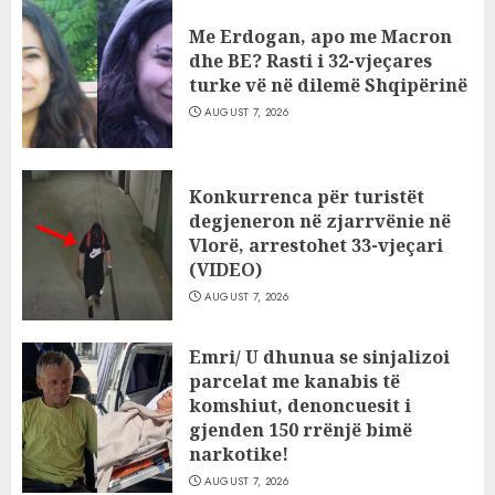
Me Erdogan, apo me Macron
dhe BE? Rasti i 32-vjeçares
turke vë në dilemë Shqipërinë
AUGUST 7, 2026
Konkurrenca për turistët
degjeneron në zjarrvënie në
Vlorë, arrestohet 33-vjeçari
(VIDEO)
AUGUST 7, 2026
Emri/ U dhunua se sinjalizoi
parcelat me kanabis të
komshiut, denoncuesit i
gjenden 150 rrënjë bimë
narkotike!
AUGUST 7, 2026