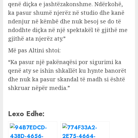
qenë diçka e jashtëzakonshme. Ndërkohë,
ka pasur shumë njerëz në studio dhe kanë
ndenjur në këmbë dhe nuk besoj se do të
ndodhte diçka në një spektakël të gjithë me
gjithë ata njerëz aty.”
Më pas Altini shtoi:
“Ka pasur një pakënaqësi por sigurimi ka
qenë aty se ishin shkallët ku hynte banorët
dhe nuk ka pasur skandal të madh si është
shkruar nëpër media.”
Lexo Edhe: