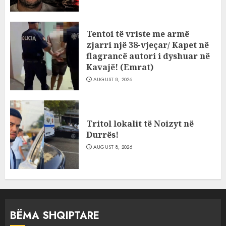
Tentoi të vriste me armë
zjarri një 38-vjeçar/ Kapet në
flagrancë autori i dyshuar në
Kavajë! (Emrat)
AUGUST 8, 2026
Tritol lokalit të Noizyt në
Durrës!
AUGUST 8, 2026
BËMA SHQIPTARE