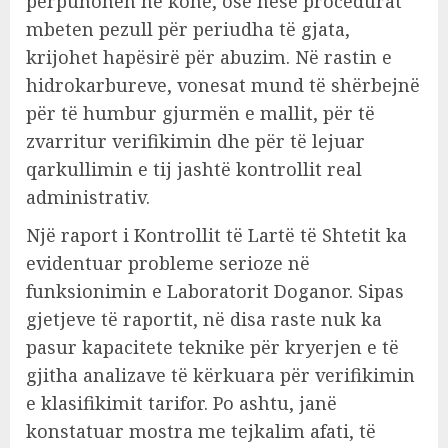
përpunohen në kohë, ose nëse procedurat
mbeten pezull për periudha të gjata,
krijohet hapësirë për abuzim. Në rastin e
hidrokarbureve, vonesat mund të shërbejnë
për të humbur gjurmën e mallit, për të
zvarritur verifikimin dhe për të lejuar
qarkullimin e tij jashtë kontrollit real
administrativ.
Një raport i Kontrollit të Lartë të Shtetit ka
evidentuar probleme serioze në
funksionimin e Laboratorit Doganor. Sipas
gjetjeve të raportit, në disa raste nuk ka
pasur kapacitete teknike për kryerjen e të
gjitha analizave të kërkuara për verifikimin
e klasifikimit tarifor. Po ashtu, janë
konstatuar mostra me tejkalim afati, të