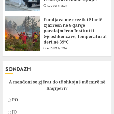
AUGUST 8, 2026
Fundjava me rrezik të lartë
zjarresh në 8 qarqe
paralajmëron Instituti i
Gjeoshkencave, temperaturat
deri në 39°C
AUGUST 8, 2026
SONDAZH
A mendoni se gjërat do të shkojnë më mirë në
Shqipëri?
PO
JO