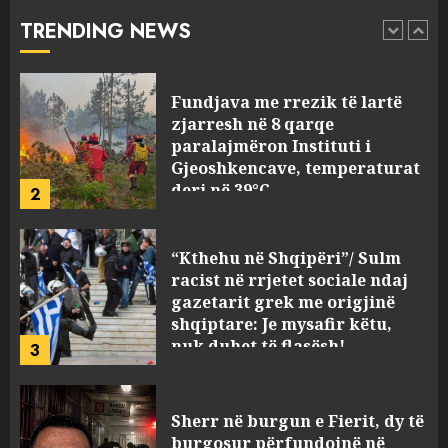
vrau: Çfarë thonë fqinjët
TRENDING NEWS
1
AUGUST 8, 2026
Fundjava me rrezik të lartë
zjarresh në 8 qarqe
paralajmëron Instituti i
Gjeoshkencave, temperaturat
deri në 39°C
2
AUGUST 8, 2026
“Kthehu në Shqipëri”/ Sulm
racist në rrjetet sociale ndaj
gazetarit grek me origjinë
shqiptare: Je mysafir këtu,
nuk duhet të flasësh!
3
AUGUST 8, 2026
Sherr në burgun e Fierit, dy të
burgosur përfundojnë në