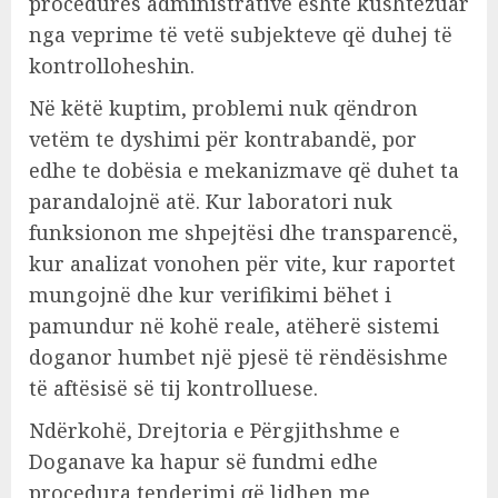
procedurës administrative është kushtëzuar
nga veprime të vetë subjekteve që duhej të
kontrolloheshin.
Në këtë kuptim, problemi nuk qëndron
vetëm te dyshimi për kontrabandë, por
edhe te dobësia e mekanizmave që duhet ta
parandalojnë atë. Kur laboratori nuk
funksionon me shpejtësi dhe transparencë,
kur analizat vonohen për vite, kur raportet
mungojnë dhe kur verifikimi bëhet i
pamundur në kohë reale, atëherë sistemi
doganor humbet një pjesë të rëndësishme
të aftësisë së tij kontrolluese.
Ndërkohë, Drejtoria e Përgjithshme e
Doganave ka hapur së fundmi edhe
procedura tenderimi që lidhen me