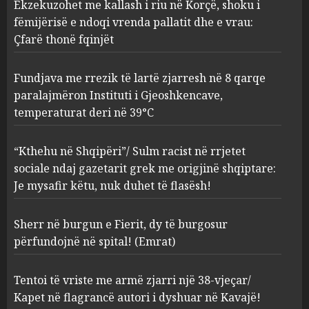
Ekzekuzohet me kallash i riu në Korçë, shoku i
zjarresh në 8 qarqe
paralajmëron Instituti i
fëmijërisë e ndoqi vrenda pallatit dhe e vrau:
Gjeoshkencave, temperaturat
Çfarë thonë fqinjët
deri në 39°C
2
AUGUST 8, 2026
Fundjava me rrezik të lartë zjarresh në 8 qarqe
paralajmëron Instituti i Gjeoshkencave,
“Kthehu në Shqipëri”/ Sulm
temperaturat deri në 39°C
racist në rrjetet sociale ndaj
gazetarit grek me origjinë
shqiptare: Je mysafir këtu,
“Kthehu në Shqipëri”/ Sulm racist në rrjetet
nuk duhet të flasësh!
3
sociale ndaj gazetarit grek me origjinë shqiptare:
AUGUST 8, 2026
Je mysafir këtu, nuk duhet të flasësh!
Sherr në burgun e Fierit, dy të
Sherr në burgun e Fierit, dy të burgosur
burgosur përfundojnë në
spital! (Emrat)
përfundojnë në spital! (Emrat)
AUGUST 8, 2026
4
Tentoi të vriste me armë zjarri një 38-vjeçar/
Kapet në flagrancë autori i dyshuar në Kavajë!