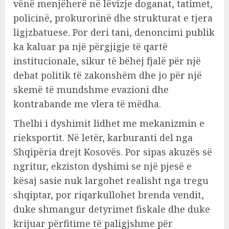
vënë menjëherë në lëvizje doganat, tatimet,
policinë, prokurorinë dhe strukturat e tjera
ligjzbatuese. Por deri tani, denoncimi publik
ka kaluar pa një përgjigje të qartë
institucionale, sikur të bëhej fjalë për një
debat politik të zakonshëm dhe jo për një
skemë të mundshme evazioni dhe
kontrabande me vlera të mëdha.
Thelbi i dyshimit lidhet me mekanizmin e
rieksportit. Në letër, karburanti del nga
Shqipëria drejt Kosovës. Por sipas akuzës së
ngritur, ekziston dyshimi se një pjesë e
kësaj sasie nuk largohet realisht nga tregu
shqiptar, por riqarkullohet brenda vendit,
duke shmangur detyrimet fiskale dhe duke
krijuar përfitime të paligjshme për