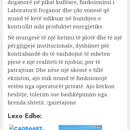
doganorë në pikat kufitare, funksionimi i
Laboratorit Doganor dhe çdo vonesë që
mund të ketë ndikuar në humbjen e
kontrollit mbi produktet energjetike.
Në mungesë të një hetimi të plotë dhe të një
përgjigjeje institucionale, dyshimet për
kontrabandë do të vazhdojnë të mbeten
pjesë e një realiteti të njohur, por të
patrajtuar. Dhe nëse një skemë e tillë
ekziston, ajo nuk mund të funksionojë
vetëm nga operatorët privatë. Ajo kërkon
heshtje, tolerim ose bashkëpunim nga
brenda shtetit. /gazetajone
Lexo Edhe: