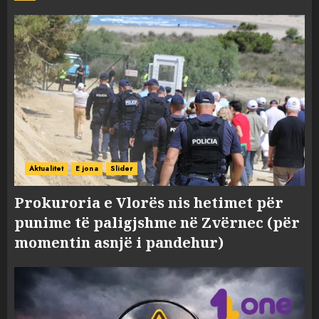
Aktualitet
E jona
Slider
Prokuroria e Vlorës nis hetimet për
punime të paligjshme në Zvërnec (për
momentin asnjë i pandehur)