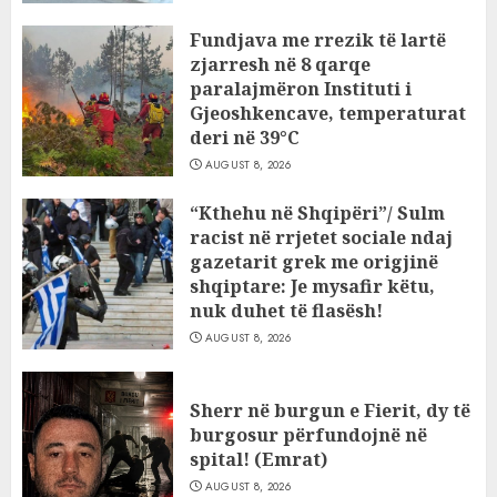
Fundjava me rrezik të lartë
zjarresh në 8 qarqe
paralajmëron Instituti i
Gjeoshkencave, temperaturat
deri në 39°C
AUGUST 8, 2026
“Kthehu në Shqipëri”/ Sulm
racist në rrjetet sociale ndaj
gazetarit grek me origjinë
shqiptare: Je mysafir këtu,
nuk duhet të flasësh!
AUGUST 8, 2026
Sherr në burgun e Fierit, dy të
burgosur përfundojnë në
spital! (Emrat)
AUGUST 8, 2026