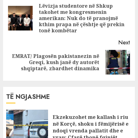
000 litra! Sa të
Reading
Lëvizja studentore në Shkup
tjera kanë hyrë?!
takohet me kongresmenin
Pre
amerikan: Nuk do të pranojmë
pos
kthim prapa në çështje që prekin
tonë kombëtar
Next
EMRAT/ Plagosën pakistanezin në
Next
Greqi, kush janë dy autorët
post:
shqiptarë, zbardhet dinamika
TË NGJASHME
Ekzekuzohet me kallash i riu
në Korçë, shoku i fëmijërisë e
ndoqi vrenda pallatit dhe e
vrau: Çfarë thonë fqinjët