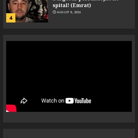
spital! (Emrat)
AUGUST 8, 2026
4
Tentoi të vriste me armë
zjarri një 38-vjeçar/ Kapet në
flagrancë autori i dyshuar në
Kavajë! (Emrat)
5
AUGUST 8, 2026
Ekzekuzohet me kallash i riu
në Korçë, shoku i fëmijërisë e
ndoqi vrenda pallatit dhe e
vrau: Çfarë thonë fqinjët
1
AUGUST 8, 2026
Fundjava me rrezik të lartë