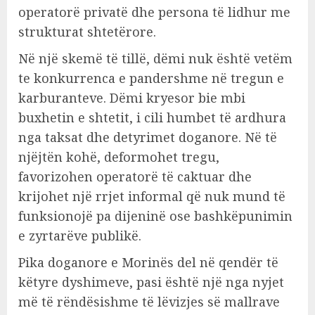
operatorë privatë dhe persona të lidhur me
strukturat shtetërore.
Në një skemë të tillë, dëmi nuk është vetëm
te konkurrenca e pandershme në tregun e
karburanteve. Dëmi kryesor bie mbi
buxhetin e shtetit, i cili humbet të ardhura
nga taksat dhe detyrimet doganore. Në të
njëjtën kohë, deformohet tregu,
favorizohen operatorë të caktuar dhe
krijohet një rrjet informal që nuk mund të
funksionojë pa dijeninë ose bashkëpunimin
e zyrtarëve publikë.
Pika doganore e Morinës del në qendër të
këtyre dyshimeve, pasi është një nga nyjet
më të rëndësishme të lëvizjes së mallrave