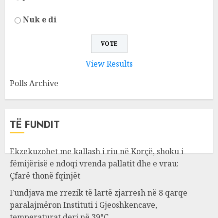
Nuk e di
View Results
Polls Archive
TË FUNDIT
Ekzekuzohet me kallash i riu në Korçë, shoku i
fëmijërisë e ndoqi vrenda pallatit dhe e vrau:
Çfarë thonë fqinjët
Fundjava me rrezik të lartë zjarresh në 8 qarqe
paralajmëron Instituti i Gjeoshkencave,
temperaturat deri në 39°C