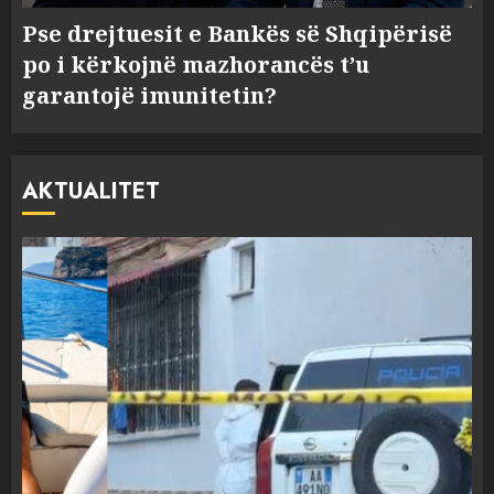
Pse drejtuesit e Bankës së Shqipërisë
po i kërkojnë mazhorancës t’u
garantojë imunitetin?
AKTUALITET