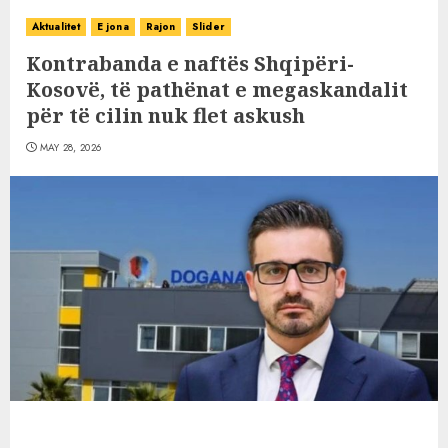
Aktualitet
E jona
Rajon
Slider
Kontrabanda e naftës Shqipëri-
Kosovë, të pathënat e megaskandalit
për të cilin nuk flet askush
MAY 28, 2026