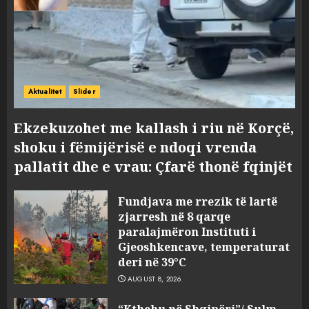
Aktualitet
Slider
Ekzekuzohet me kallash i riu në Korçë,
shoku i fëmijërisë e ndoqi vrenda
pallatit dhe e vrau: Çfarë thonë fqinjët
Fundjava me rrezik të lartë
zjarresh në 8 qarqe
paralajmëron Instituti i
Gjeoshkencave, temperaturat
deri në 39°C
AUGUST 8, 2026
“Kthehu në Shqipëri”/ Sulm