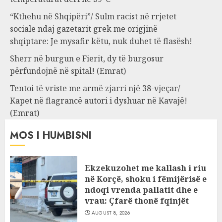
“Kthehu në Shqipëri”/ Sulm racist në rrjetet
sociale ndaj gazetarit grek me origjinë
shqiptare: Je mysafir këtu, nuk duhet të flasësh!
Sherr në burgun e Fierit, dy të burgosur
përfundojnë në spital! (Emrat)
Tentoi të vriste me armë zjarri një 38-vjeçar/
Kapet në flagrancë autori i dyshuar në Kavajë!
(Emrat)
MOS I HUMBISNI
Ekzekuzohet me kallash i riu
në Korçë, shoku i fëmijërisë e
ndoqi vrenda pallatit dhe e
vrau: Çfarë thonë fqinjët
AUGUST 8, 2026