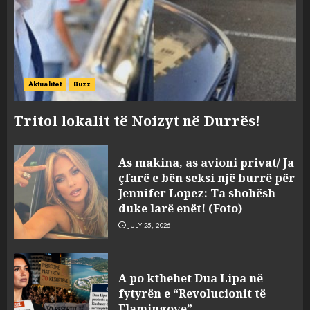
Aktualitet
Buzz
Tritol lokalit të Noizyt në Durrës!
As makina, as avioni privat/ Ja
çfarë e bën seksi një burrë për
Jennifer Lopez: Ta shohësh
duke larë enët! (Foto)
JULY 25, 2026
“Kthehu në Shqipëri”/ Sulm
racist në rrjetet sociale ndaj
A po kthehet Dua Lipa në
gazetarit grek me origjinë
fytyrën e “Revolucionit të
shqiptare: Je mysafir këtu,
Flamingove”