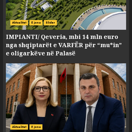
Aktualitet
E jona
Slider
IMPIANTI/ Qeveria, mbi 14 mln euro
nga shqiptarët e VARFËR për “mu*in”
e oligarkëve në Palasë
Aktualitet
E jona