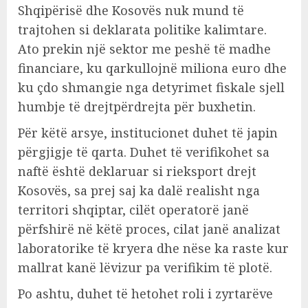
Shqipërisë dhe Kosovës nuk mund të
trajtohen si deklarata politike kalimtare.
Ato prekin një sektor me peshë të madhe
financiare, ku qarkullojnë miliona euro dhe
ku çdo shmangie nga detyrimet fiskale sjell
humbje të drejtpërdrejta për buxhetin.
Për këtë arsye, institucionet duhet të japin
përgjigje të qarta. Duhet të verifikohet sa
naftë është deklaruar si rieksport drejt
Kosovës, sa prej saj ka dalë realisht nga
territori shqiptar, cilët operatorë janë
përfshirë në këtë proces, cilat janë analizat
laboratorike të kryera dhe nëse ka raste kur
mallrat kanë lëvizur pa verifikim të plotë.
Po ashtu, duhet të hetohet roli i zyrtarëve