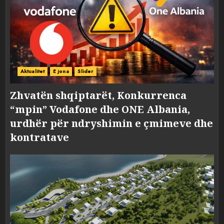
Aktualitet
E jona
Slider
Zhvatën shqiptarët, Konkurrenca
“mpin” Vodafone dhe ONE Albania,
urdhër për ndryshimin e çmimeve dhe
kontratave