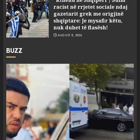
racist në rrjetet sociale ndaj
gazetarit grek me origjinë
shqiptare: Je mysafir këtu,
nuk duhet të flasësh!
AUGUST 8, 2026
BUZZ