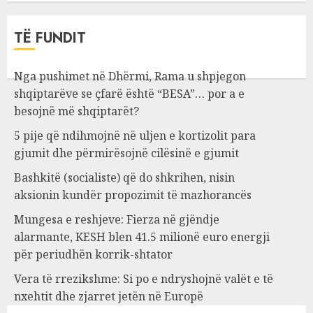
TË FUNDIT
Nga pushimet në Dhërmi, Rama u shpjegon
shqiptarëve se çfarë është “BESA”… por a e
besojnë më shqiptarët?
5 pije që ndihmojnë në uljen e kortizolit para
gjumit dhe përmirësojnë cilësinë e gjumit
Bashkitë (socialiste) që do shkrihen, nisin
aksionin kundër propozimit të mazhorancës
Mungesa e reshjeve: Fierza në gjëndje
alarmante, KESH blen 41.5 milionë euro energji
për periudhën korrik-shtator
Vera të rrezikshme: Si po e ndryshojnë valët e të
nxehtit dhe zjarret jetën në Europë