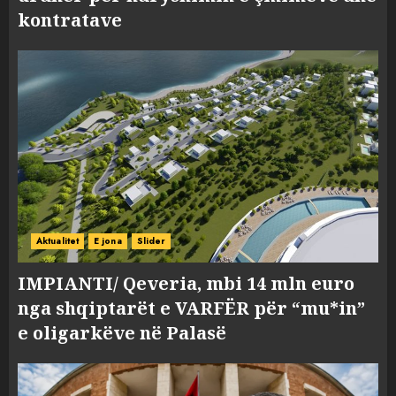
kontratave
Aktualitet
E jona
Slider
IMPIANTI/ Qeveria, mbi 14 mln euro
nga shqiptarët e VARFËR për “mu*in”
e oligarkëve në Palasë