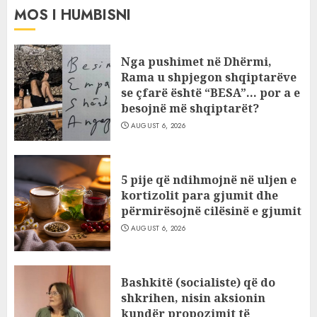
MOS I HUMBISNI
Nga pushimet në Dhërmi,
Rama u shpjegon shqiptarëve
se çfarë është “BESA”… por a e
besojnë më shqiptarët?
AUGUST 6, 2026
5 pije që ndihmojnë në uljen e
kortizolit para gjumit dhe
përmirësojnë cilësinë e gjumit
AUGUST 6, 2026
Bashkitë (socialiste) që do
shkrihen, nisin aksionin
kundër propozimit të