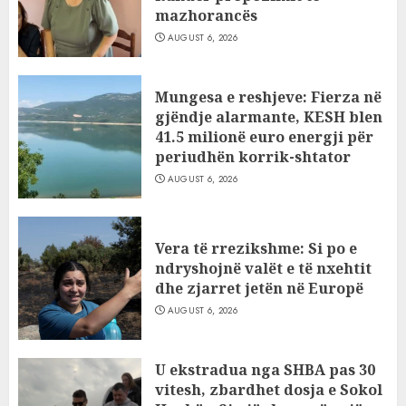
mazhorancës
AUGUST 6, 2026
Mungesa e reshjeve: Fierza në
gjëndje alarmante, KESH blen
41.5 milionë euro energji për
periudhën korrik-shtator
AUGUST 6, 2026
Vera të rrezikshme: Si po e
ndryshojnë valët e të nxehtit
dhe zjarret jetën në Europë
AUGUST 6, 2026
U ekstradua nga SHBA pas 30
vitesh, zbardhet dosja e Sokol