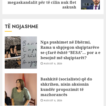
megaskandalit për të cilin nuk flet
post:
askush
TË NGJASHME
Nga pushimet në Dhërmi,
Rama u shpjegon shqiptarëve
se çfarë është “BESA”… por a e
besojnë më shqiptarët?
AUGUST 6, 2026
Bashkitë (socialiste) që do
shkrihen, nisin aksionin
kundër propozimit të
mazhorancës
AUGUST 6, 2026