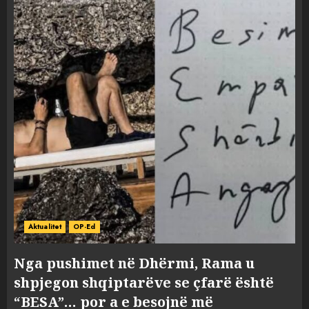
Aktualitet
OP-Ed
Nga pushimet në Dhërmi, Rama u
shpjegon shqiptarëve se çfarë është
“BESA”… por a e besojnë më