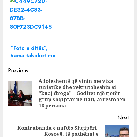
Studentore!
Beatrix ndan një
mesazh të
rëndësishëm me
të gjithë
“Foto e ditës”,
Rama takohet me
presidentin
Continue
amerikan, Joe
Previous
Biden në New
Reading
Adoleshentë që vinin me viza
York
turistike dhe rekrutoheshin si
Pre
“kuaj droge” – Goditet një tjetër
pos
grup shqiptar në Itali, arrestohen
16 persona
Next
Kontrabanda e naftës Shqipëri-
Kosovë, të pathënat e
Next