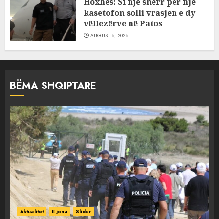
Hoxhës: Si një sherr për një
kasetofon solli vrasjen e dy
vëllezërve në Patos
AUGUST 6, 2026
BËMA SHQIPTARE
Aktualitet
E jona
Slider