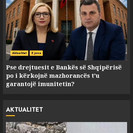
Aktualitet
E jona
Pse drejtuesit e Bankës së Shqipërisë
po i kërkojnë mazhorancës t’u
garantojë imunitetin?
AKTUALITET