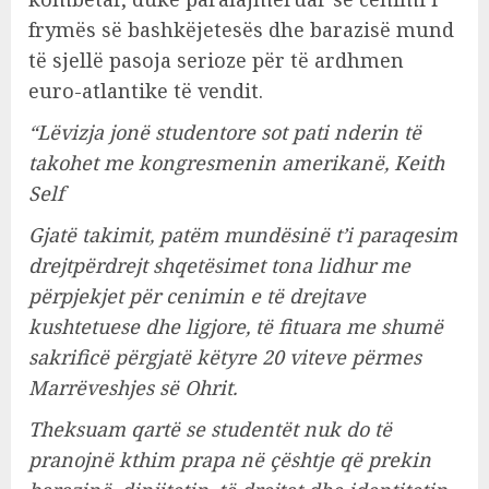
frymës së bashkëjetesës dhe barazisë mund
të sjellë pasoja serioze për të ardhmen
euro-atlantike të vendit.
“Lëvizja jonë studentore sot pati nderin të
takohet me kongresmenin amerikanë, Keith
Self
Gjatë takimit, patëm mundësinë t’i paraqesim
drejtpërdrejt shqetësimet tona lidhur me
përpjekjet për cenimin e të drejtave
kushtetuese dhe ligjore, të fituara me shumë
sakrificë përgjatë këtyre 20 viteve përmes
Marrëveshjes së Ohrit.
Theksuam qartë se studentët nuk do të
pranojnë kthim prapa në çështje që prekin