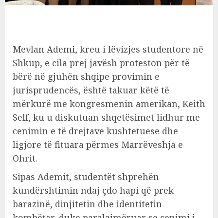
Mevlan Ademi, kreu i lëvizjes studentore në
Shkup, e cila prej javësh proteston për të
bërë në gjuhën shqipe provimin e
jurisprudencës, është takuar këtë të
mërkurë me kongresmenin amerikan, Keith
Self, ku u diskutuan shqetësimet lidhur me
cenimin e të drejtave kushtetuese dhe
ligjore të fituara përmes Marrëveshja e
Ohrit.
Sipas Ademit, studentët shprehën
kundërshtimin ndaj çdo hapi që prek
barazinë, dinjitetin dhe identitetin
kombëtar, duke paralajmëruar se cenimi i