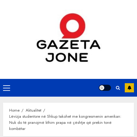
Skip
to
content
Primary
Menu
Home
Aktualitet
Lëvizja studentore në Shkup takohet me kongresmenin amerikan:
Nuk do të pranojmë kthim prapa në çështje që prekin tonë
kombëtar