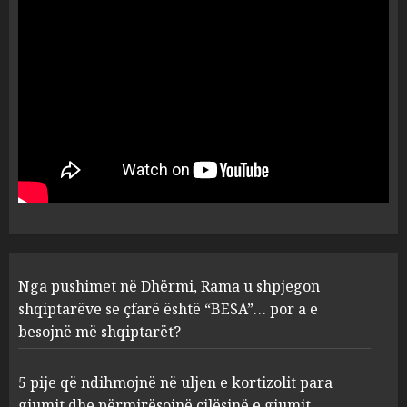
ndryshojnë valët e të nxehtit
dhe zjarret jetën në Europë
AUGUST 6, 2026
5
Nga pushimet në Dhërmi,
Rama u shpjegon shqiptarëve
se çfarë është “BESA”… por a e
besojnë më shqiptarët?
1
AUGUST 6, 2026
5 pije që ndihmojnë në uljen e
Nga pushimet në Dhërmi, Rama u shpjegon
kortizolit para gjumit dhe
shqiptarëve se çfarë është “BESA”… por a e
përmirësojnë cilësinë e gjumit
besojnë më shqiptarët?
AUGUST 6, 2026
2
5 pije që ndihmojnë në uljen e kortizolit para
gjumit dhe përmirësojnë cilësinë e gjumit