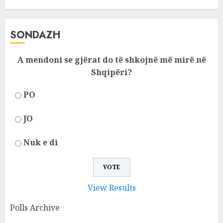
SONDAZH
A mendoni se gjërat do të shkojnë më mirë në
Shqipëri?
PO
JO
Nuk e di
View Results
Polls Archive