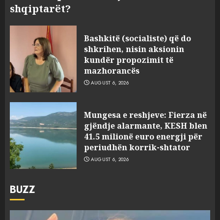
shqiptarët?
Bashkitë (socialiste) që do
shkrihen, nisin aksionin
kundër propozimit të
mazhorancës
AUGUST 6, 2026
Mungesa e reshjeve: Fierza në
gjëndje alarmante, KESH blen
41.5 milionë euro energji për
periudhën korrik-shtator
AUGUST 6, 2026
BUZZ