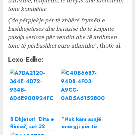
barazinë, dinjitetin, të drejtat dhe identitetin
tonë kombëtar.
Çdo përpjekje për të zhbërë frymën e
bashkëjetesës dhe barazisë do të krijonte
pasoja serioze për vendin dhe të ardhmen
tonë të përbashkët euro-atlantike
”, thotë ai.
Lexo Edhe:
8 Dhjetori ‘Dita e
“Nuk kam asnjë
Rinisë’, sot 32
energji për të
vjet nga Lëvizja
urryer një shpirt”