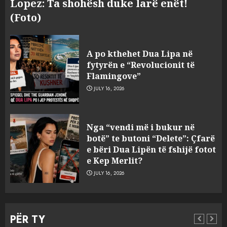
Lopez: Ta shohësh duke larë enët!
(Foto)
A po kthehet Dua Lipa në
fytyrën e “Revolucionit të
Flamingove”
JULY 16, 2026
Bashkitë (socialiste) që do
Nga “vendi më i bukur në
shkrihen, nisin aksionin
botë” te butoni “Delete”: Çfarë
kundër propozimit të
e bëri Dua Lipën të fshijë fotot
mazhorancës
e Kep Merlit?
3
AUGUST 6, 2026
JULY 16, 2026
Mungesa e reshjeve: Fierza në
gjëndje alarmante, KESH blen
PËR TY
41.5 milionë euro energji për