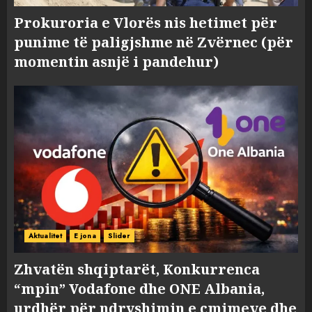
Prokuroria e Vlorës nis hetimet për
punime të paligjshme në Zvërnec (për
momentin asnjë i pandehur)
Aktualitet
E jona
Slider
Zhvatën shqiptarët, Konkurrenca
“mpin” Vodafone dhe ONE Albania,
urdhër për ndryshimin e çmimeve dhe