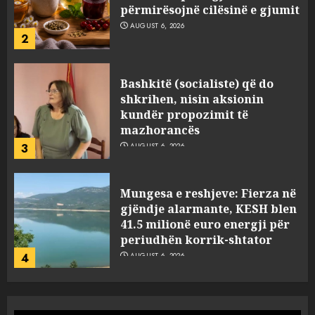
përmirësojnë cilësinë e gjumit
AUGUST 6, 2026
2
Bashkitë (socialiste) që do
shkrihen, nisin aksionin
kundër propozimit të
mazhorancës
3
AUGUST 6, 2026
Mungesa e reshjeve: Fierza në
gjëndje alarmante, KESH blen
41.5 milionë euro energji për
periudhën korrik-shtator
4
AUGUST 6, 2026
Vera të rrezikshme: Si po e