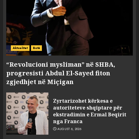
Aktualitet
Botë
“Revolucioni mysliman” në SHBA,
progresisti Abdul El-Sayed fiton
zgjedhjet në Miçigan
Zyrtarizohet kërkesa e
autoriteteve shqiptare për
ekstradimin e Ermal Beqirit
nga Franca
AUGUST 6, 2026