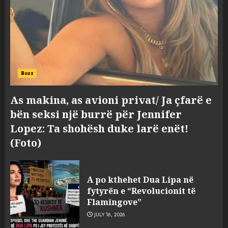
Buzz
As makina, as avioni privat/ Ja çfarë e
bën seksi një burrë për Jennifer
Lopez: Ta shohësh duke larë enët!
(Foto)
A po kthehet Dua Lipa në
fytyrën e “Revolucionit të
Flamingove”
JULY 16, 2026