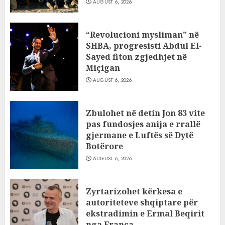
AUGUST 6, 2026
“Revolucioni mysliman” në
SHBA, progresisti Abdul El-
Sayed fiton zgjedhjet në
Miçigan
AUGUST 6, 2026
Zbulohet në detin Jon 83 vite
pas fundosjes anija e rrallë
gjermane e Luftës së Dytë
Botërore
AUGUST 6, 2026
Zyrtarizohet kërkesa e
autoriteteve shqiptare për
ekstradimin e Ermal Beqirit
nga Franca