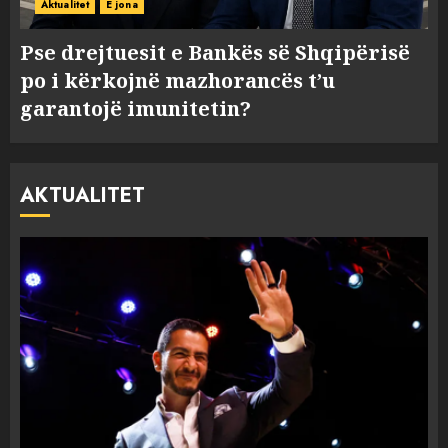
Aktualitet
E jona
Pse drejtuesit e Bankës së Shqipërisë
po i kërkojnë mazhorancës t’u
garantojë imunitetin?
AKTUALITET