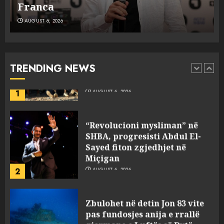
në Hënë
AUGUST 6, 2026
A ishte i orkestruar politikisht
dhe kush mban përgjegjësi
për mësymjen kufitare në
Ceuta?
TRENDING NEWS
1
AUGUST 6, 2026
“Revolucioni mysliman” në
SHBA, progresisti Abdul El-
Sayed fiton zgjedhjet në
Miçigan
2
AUGUST 6, 2026
Zbulohet në detin Jon 83 vite
pas fundosjes anija e rrallë
gjermane e Luftës së Dytë
Botërore