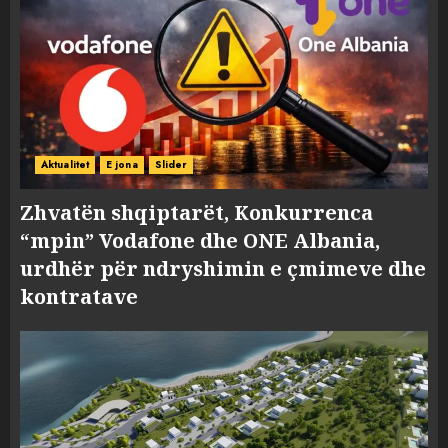
Aktualitet
E jona
Slider
Zhvatën shqiptarët, Konkurrenca
“mpin” Vodafone dhe ONE Albania,
urdhër për ndryshimin e çmimeve dhe
kontratave