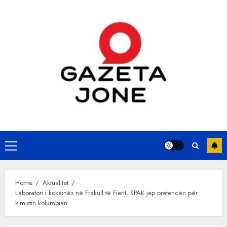
Skip
to
content
Primary
Menu
Home
Aktualitet
Laboratori i kokainës në Frakull të Fierit, SPAK jep pretencën për
kimistin kolumbian