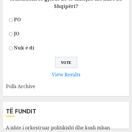
Shqipëri?
PO
JO
Nuk e di
View Results
Polls Archive
TË FUNDIT
A ishte i orkestruar politikisht dhe kush mban