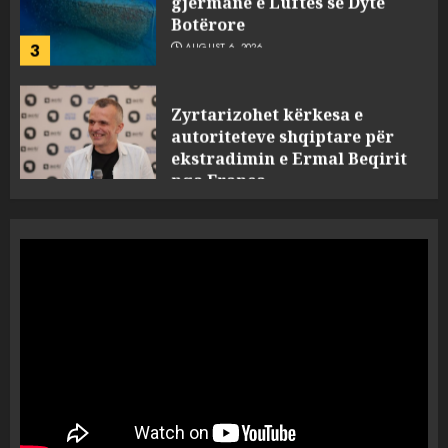
3
AUGUST 6, 2026
Zyrtarizohet kërkesa e
autoriteteve shqiptare për
ekstradimin e Ermal Beqirit
nga Franca
4
AUGUST 6, 2026
A do të ketë rrezik për Tokën?
Anija kozmike e SpaceX
përplaset në Hënë
AUGUST 6, 2026
5
A ishte i orkestruar politikisht
dhe kush mban përgjegjësi
për mësymjen kufitare në