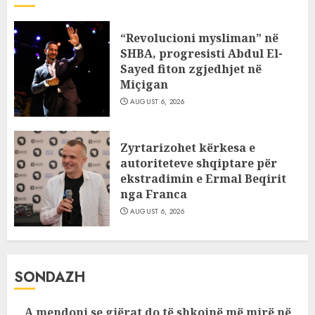
“Revolucioni mysliman” në
SHBA, progresisti Abdul El-
Sayed fiton zgjedhjet në
Miçigan
AUGUST 6, 2026
Zyrtarizohet kërkesa e
autoriteteve shqiptare për
ekstradimin e Ermal Beqirit
nga Franca
AUGUST 6, 2026
SONDAZH
A mendoni se gjërat do të shkojnë më mirë në