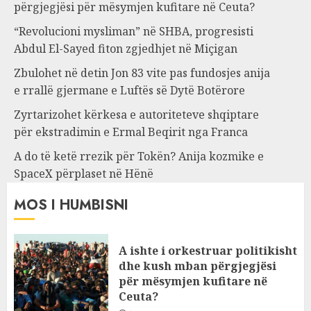
përgjegjësi për mësymjen kufitare në Ceuta?
“Revolucioni mysliman” në SHBA, progresisti
Abdul El-Sayed fiton zgjedhjet në Miçigan
Zbulohet në detin Jon 83 vite pas fundosjes anija
e rrallë gjermane e Luftës së Dytë Botërore
Zyrtarizohet kërkesa e autoriteteve shqiptare
për ekstradimin e Ermal Beqirit nga Franca
A do të ketë rrezik për Tokën? Anija kozmike e
SpaceX përplaset në Hënë
MOS I HUMBISNI
A ishte i orkestruar politikisht
dhe kush mban përgjegjësi
për mësymjen kufitare në
Ceuta?