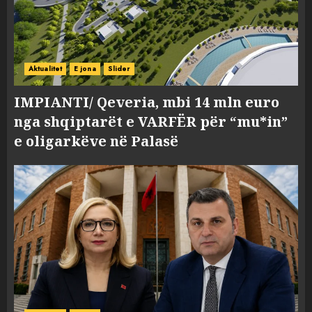
Aktualitet
E jona
Slider
IMPIANTI/ Qeveria, mbi 14 mln euro
nga shqiptarët e VARFËR për “mu*in”
e oligarkëve në Palasë