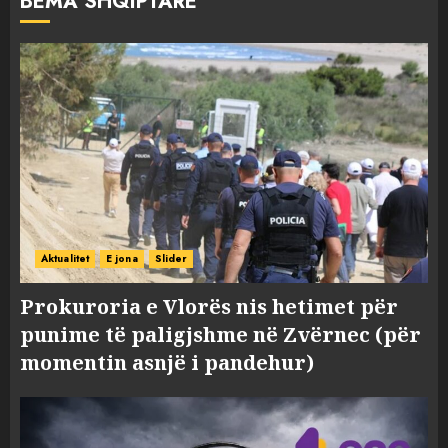
BËMA SHQIPTARE
Aktualitet
E jona
Slider
Prokuroria e Vlorës nis hetimet për
punime të paligjshme në Zvërnec (për
momentin asnjë i pandehur)