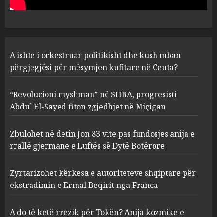
Ceuta?
1
AUGUST 6, 2026
“Revolucioni mysliman” në
A ishte i orkestruar politikisht dhe kush mban
SHBA, progresisti Abdul El-
Sayed fiton zgjedhjet në
përgjegjësi për mësymjen kufitare në Ceuta?
Miçigan
2
AUGUST 6, 2026
“Revolucioni mysliman” në SHBA, progresisti
Abdul El-Sayed fiton zgjedhjet në Miçigan
Zbulohet në detin Jon 83 vite
pas fundosjes anija e rrallë
Zbulohet në detin Jon 83 vite pas fundosjes anija e
gjermane e Luftës së Dytë
rrallë gjermane e Luftës së Dytë Botërore
Botërore
3
AUGUST 6, 2026
Zyrtarizohet kërkesa e autoriteteve shqiptare për
ekstradimin e Ermal Beqirit nga Franca
Zyrtarizohet kërkesa e
autoriteteve shqiptare për
A do të ketë rrezik për Tokën? Anija kozmike e