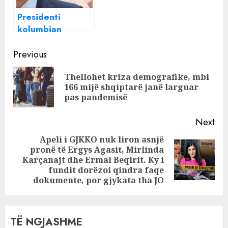
i iku patrullës së
Presidenti
policisë (Detajet)
kolumbian
fajëson “mafian
Continue
shqiptare” për
Previous
atentatin ndaj
Reading
Thellohet kriza demografike, mbi
rivalit: Junta po
Pre
166 mijë shqiptarë janë larguar
vepron!
pos
pas pandemisë
Next
Apeli i GJKKO nuk liron asnjë
pronë të Ergys Agasit, Mirlinda
Next
Karçanajt dhe Ermal Beqirit. Ky i
post:
fundit dorëzoi qindra faqe
dokumente, por gjykata tha JO
TË NGJASHME