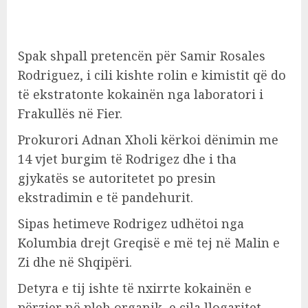
Spak shpall pretencën për Samir Rosales
Rodriguez, i cili kishte rolin e kimistit që do
të ekstratonte kokainën nga laboratori i
Frakullës në Fier.
Prokurori Adnan Xholi kërkoi dënimin me
14 vjet burgim të Rodrigez dhe i tha
gjykatës se autoritetet po presin
ekstradimin e të pandehurit.
Sipas hetimeve Rodrigez udhëtoi nga
Kolumbia drejt Greqisë e më tej në Malin e
Zi dhe në Shqipëri.
Detyra e tij ishte të nxirrte kokainën e
përzier në pleh organik, e cila llogaritet