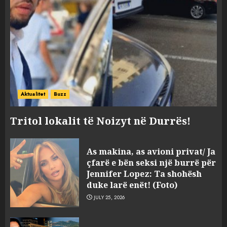
Aktualitet
Buzz
Tritol lokalit të Noizyt në Durrës!
Sherr në burgun e Fierit, dy të
As makina, as avioni privat/ Ja
burgosur përfundojnë në
çfarë e bën seksi një burrë për
spital! (Emrat)
Jennifer Lopez: Ta shohësh
AUGUST 8, 2026
duke larë enët! (Foto)
3
JULY 25, 2026
Tentoi të vriste me armë