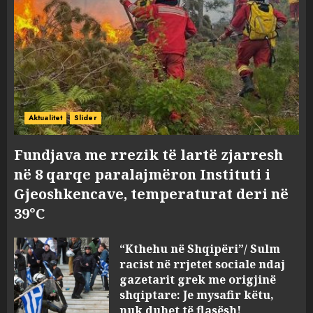
Aktualitet
Slider
Fundjava me rrezik të lartë zjarresh
në 8 qarqe paralajmëron Instituti i
Gjeoshkencave, temperaturat deri në
39°C
“Kthehu në Shqipëri”/ Sulm
racist në rrjetet sociale ndaj
gazetarit grek me origjinë
shqiptare: Je mysafir këtu,
nuk duhet të flasësh!