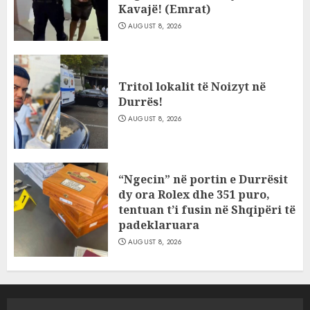
Kavajë! (Emrat)
AUGUST 8, 2026
Tritol lokalit të Noizyt në
Durrës!
AUGUST 8, 2026
“Ngecin” në portin e Durrësit
dy ora Rolex dhe 351 puro,
tentuan t’i fusin në Shqipëri të
padeklaruara
AUGUST 8, 2026