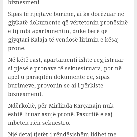
biznesmeni.
Sipas të njëjtave burime, ai ka dorëzuar në
gjykatë dokumente që vërtetonin pronësinë
e tij mbi apartamentin, duke bërë që
gjyqtari Kalaja të vendosë lirimin e kësaj
prone.
Në këtë rast, apartamenti ishte regjistruar
si pjesë e pronave të sekuestruara, por në
apel u paraqitën dokumente që, sipas
burimeve, provonin se ai i përkiste
biznesmenit.
Ndërkohë, për Mirlinda Karçanajn nuk
është liruar asnjë pronë. Pasuritë e saj
mbeten nën sekuestro.
Një detaj tjetër i rëndësishëm lidhet me