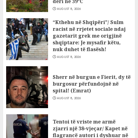
deri në 39°C
AUGUST 8, 2026
“Kthehu në Shqipëri”/ Sulm
racist në rrjetet sociale ndaj
gazetarit grek me origjinë
shqiptare: Je mysafir këtu,
nuk duhet të flasësh!
AUGUST 8, 2026
Sherr në burgun e Fierit, dy të
burgosur përfundojnë në
spital! (Emrat)
AUGUST 8, 2026
Tentoi të vriste me armë
zjarri një 38-vjeçar/ Kapet në
flagrancë autori i dyshuar në