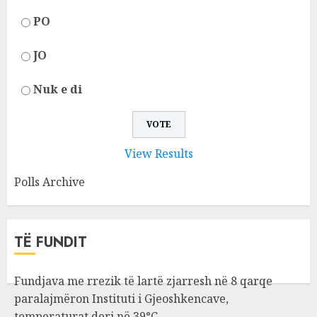
PO
JO
Nuk e di
View Results
Polls Archive
TË FUNDIT
Fundjava me rrezik të lartë zjarresh në 8 qarqe
paralajmëron Instituti i Gjeoshkencave,
temperaturat deri në 39°C