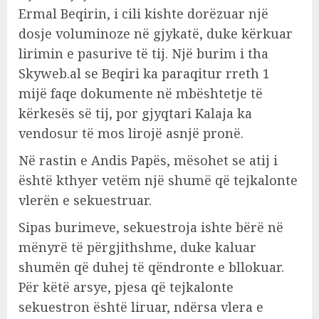
Ermal Beqirin, i cili kishte dorëzuar një
dosje voluminoze në gjykatë, duke kërkuar
lirimin e pasurive të tij. Një burim i tha
Skyweb.al se Beqiri ka paraqitur rreth 1
mijë faqe dokumente në mbështetje të
kërkesës së tij, por gjyqtari Kalaja ka
vendosur të mos lirojë asnjë pronë.
Në rastin e Andis Papës, mësohet se atij i
është kthyer vetëm një shumë që tejkalonte
vlerën e sekuestruar.
Sipas burimeve, sekuestroja ishte bërë në
mënyrë të përgjithshme, duke kaluar
shumën që duhej të qëndronte e bllokuar.
Për këtë arsye, pjesa që tejkalonte
sekuestron është liruar, ndërsa vlera e