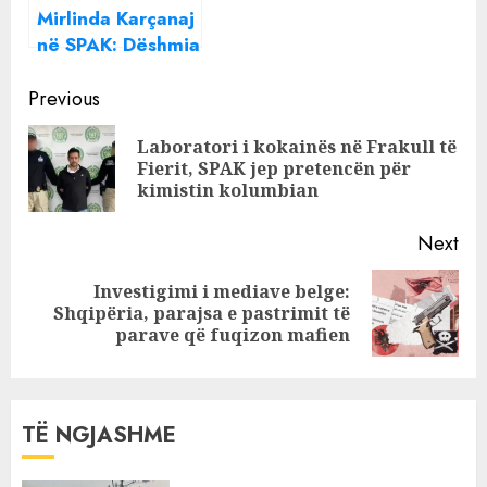
Mirlinda Karçanaj
zyrën në Big
në SPAK: Dëshmia
Brother,
e Daniel Shimës
regjistronte çdo
Continue
dhe implikimi për
Previous
mbledhje
tenderat e
Reading
Laboratori i kokainës në Frakull të
AKSHI-t,
Pre
Fierit, SPAK jep pretencën për
dyshohet pjesë e
pos
kimistin kolumbian
grupit të Agasit
dhe Beqirit
Next
Investigimi i mediave belge:
Next
Shqipëria, parajsa e pastrimit të
post:
parave që fuqizon mafien
TË NGJASHME