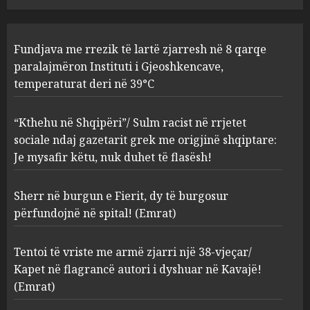
AUGUST 8, 2026
Sherr në burgun e Fierit, dy të
Fundjava me rrezik të lartë zjarresh në 8 qarqe
burgosur përfundojnë në
paralajmëron Instituti i Gjeoshkencave,
spital! (Emrat)
temperaturat deri në 39°C
AUGUST 8, 2026
3
“Kthehu në Shqipëri”/ Sulm racist në rrjetet
sociale ndaj gazetarit grek me origjinë shqiptare:
Tentoi të vriste me armë
Je mysafir këtu, nuk duhet të flasësh!
zjarri një 38-vjeçar/ Kapet në
flagrancë autori i dyshuar në
Kavajë! (Emrat)
Sherr në burgun e Fierit, dy të burgosur
4
AUGUST 8, 2026
përfundojnë në spital! (Emrat)
Tentoi të vriste me armë zjarri një 38-vjeçar/
Tritol lokalit të Noizyt në
Kapet në flagrancë autori i dyshuar në Kavajë!
Durrës!
(Emrat)
AUGUST 8, 2026