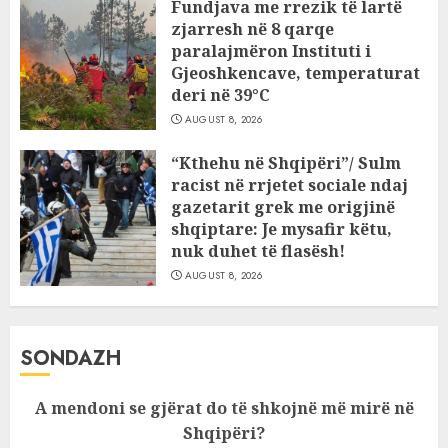
Fundjava me rrezik të lartë
zjarresh në 8 qarqe
paralajmëron Instituti i
Gjeoshkencave, temperaturat
deri në 39°C
AUGUST 8, 2026
“Kthehu në Shqipëri”/ Sulm
racist në rrjetet sociale ndaj
gazetarit grek me origjinë
shqiptare: Je mysafir këtu,
nuk duhet të flasësh!
AUGUST 8, 2026
SONDAZH
A mendoni se gjërat do të shkojnë më mirë në
Shqipëri?