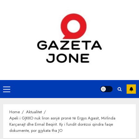
Skip
to
content
Primary
Menu
Home
Aktualitet
Apeli i GJKKO nuk liron asnjë pronë të Ergys Agasit, Mirlinda
Karçanajt dhe Ermal Beqirit. Ky i fundit dorëzoi qindra faqe
dokumente, por gjykata tha JO