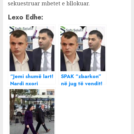
sekuestruar mbetet e bllokuar.
Lexo Edhe:
“Jemi shumë lart!
SPAK “zbarkon”
Nardi nxori
në jug të vendit!
sekretin…”/
Kontrolle në dy
Zbardhen detajet
vila të Ergys
nga takimet e
Agasit dhe një
Agasit, Karçanajt
vilë të Ermal
dhe Beqirit.
Beqirit
Biznesmeni
kishte kthyer