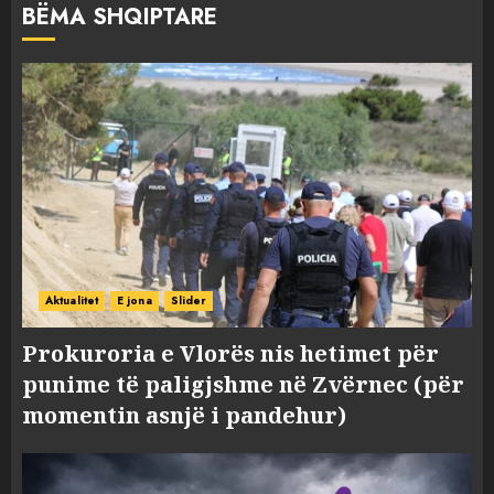
BËMA SHQIPTARE
Aktualitet
E jona
Slider
Prokuroria e Vlorës nis hetimet për
punime të paligjshme në Zvërnec (për
momentin asnjë i pandehur)