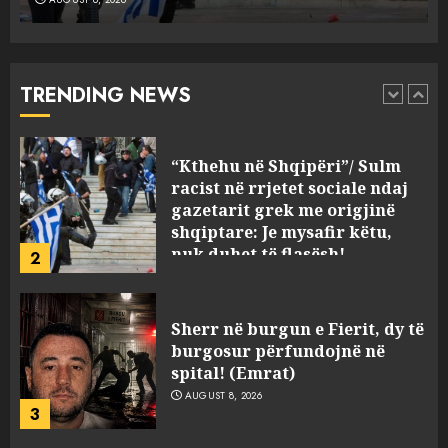
“Kthehu në Shqipëri”/ Sulm
racist në rrjetet sociale ndaj
gazetarit grek me origjinë
shqiptare: Je mysafir këtu,
TRENDING NEWS
nuk duhet të flasësh!
2
AUGUST 8, 2026
Sherr në burgun e Fierit, dy të
burgosur përfundojnë në
spital! (Emrat)
AUGUST 8, 2026
3
Tentoi të vriste me armë
zjarri një 38-vjeçar/ Kapet në
flagrancë autori i dyshuar në
Kavajë! (Emrat)
4
AUGUST 8, 2026