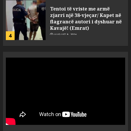
Tritol lokalit të Noizyt në
Durrës!
AUGUST 8, 2026
5
Fundjava me rrezik të lartë
zjarresh në 8 qarqe
paralajmëron Instituti i
Gjeoshkencave, temperaturat
deri në 39°C
1
AUGUST 8, 2026
“Kthehu në Shqipëri”/ Sulm
racist në rrjetet sociale ndaj
gazetarit grek me origjinë
shqiptare: Je mysafir këtu,
nuk duhet të flasësh!
2