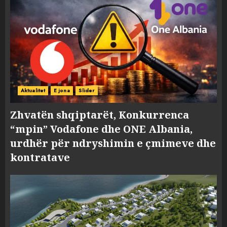
Aktualitet
E jona
Slider
Zhvatën shqiptarët, Konkurrenca
“mpin” Vodafone dhe ONE Albania,
urdhër për ndryshimin e çmimeve dhe
kontratave