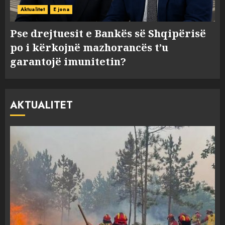
Aktualitet
E jona
Pse drejtuesit e Bankës së Shqipërisë
po i kërkojnë mazhorancës t’u
garantojë imunitetin?
AKTUALITET