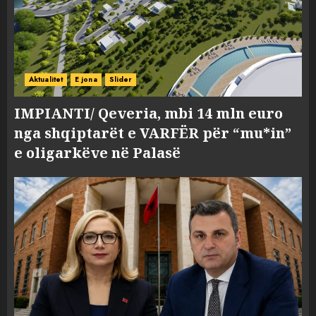
Aktualitet
E jona
Slider
IMPIANTI/ Qeveria, mbi 14 mln euro
nga shqiptarët e VARFËR për “mu*in”
e oligarkëve në Palasë