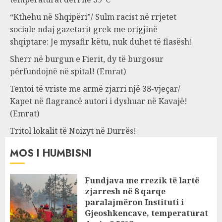
“Kthehu në Shqipëri”/ Sulm racist në rrjetet
sociale ndaj gazetarit grek me origjinë
shqiptare: Je mysafir këtu, nuk duhet të flasësh!
Sherr në burgun e Fierit, dy të burgosur
përfundojnë në spital! (Emrat)
Tentoi të vriste me armë zjarri një 38-vjeçar/
Kapet në flagrancë autori i dyshuar në Kavajë!
(Emrat)
Tritol lokalit të Noizyt në Durrës!
MOS I HUMBISNI
Fundjava me rrezik të lartë
zjarresh në 8 qarqe
paralajmëron Instituti i
Gjeoshkencave, temperaturat