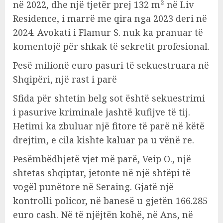
në 2022, dhe një tjetër prej 132 m² në Liv
Residence, i marrë me qira nga 2023 deri në
2024. Avokati i Flamur S. nuk ka pranuar të
komentojë për shkak të sekretit profesional.
Pesë milionë euro pasuri të sekuestruara në
Shqipëri, një rast i parë
Sfida për shtetin belg sot është sekuestrimi
i pasurive kriminale jashtë kufijve të tij.
Hetimi ka zbuluar një fitore të parë në këtë
drejtim, e cila kishte kaluar pa u vënë re.
Pesëmbëdhjetë vjet më parë, Veip O., një
shtetas shqiptar, jetonte në një shtëpi të
vogël punëtore në Seraing. Gjatë një
kontrolli policor, në banesë u gjetën 166.285
euro cash. Në të njëjtën kohë, në Ans, në