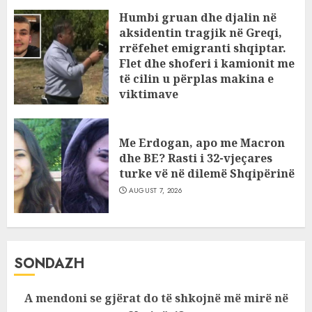
Humbi gruan dhe djalin në
aksidentin tragjik në Greqi,
rrëfehet emigranti shqiptar.
Flet dhe shoferi i kamionit me
të cilin u përplas makina e
viktimave
AUGUST 7, 2026
Me Erdogan, apo me Macron
dhe BE? Rasti i 32-vjeçares
turke vë në dilemë Shqipërinë
AUGUST 7, 2026
SONDAZH
A mendoni se gjërat do të shkojnë më mirë në