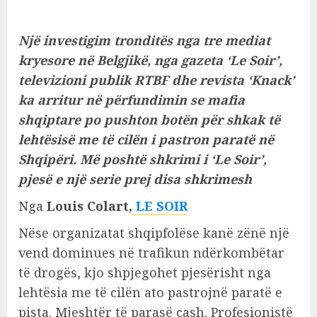
Një investigim tronditës nga tre mediat
kryesore në Belgjikë, nga gazeta ‘Le Soir’,
televizioni publik RTBF dhe revista ‘Knack’
ka arritur në përfundimin se mafia
shqiptare po pushton botën për shkak të
lehtësisë me të cilën i pastron paratë në
Shqipëri. Më poshtë shkrimi i ‘Le Soir’,
pjesë e një serie prej disa shkrimesh
Nga
Louis Colart,
LE SOIR
Nëse organizatat shqipfolëse kanë zënë një
vend dominues në trafikun ndërkombëtar
të drogës, kjo shpjegohet pjesërisht nga
lehtësia me të cilën ato pastrojnë paratë e
pista. Mjeshtër të parasë cash. Profesionistë