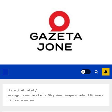
Skip
to
content
Primary
Menu
Home
Aktualitet
Investigimi i mediave belge: Shqipëria, parajsa e pastrimit të parave
që fuqizon mafien