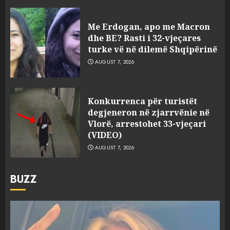
Me Erdogan, apo me Macron
dhe BE? Rasti i 32-vjeçares
turke vë në dilemë Shqipërinë
AUGUST 7, 2026
Konkurrenca për turistët
degjeneron në zjarrvënie në
Vlorë, arrestohet 33-vjeçari
(VIDEO)
AUGUST 7, 2026
BUZZ