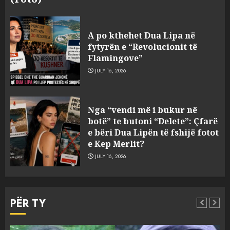
Konkurrenca për turistët
degjeneron në zjarrvënie në
A po kthehet Dua Lipa në
Vlorë, arrestohet 33-vjeçari
fytyrën e “Revolucionit të
(VIDEO)
Flamingove”
3
AUGUST 7, 2026
JULY 16, 2026
Emri/ U dhunua se sinjalizoi
Nga “vendi më i bukur në
parcelat me kanabis të
botë” te butoni “Delete”: Çfarë
komshiut, denoncuesit i
e bëri Dua Lipën të fshijë fotot
gjenden 150 rrënjë bimë
e Kep Merlit?
narkotike!
4
JULY 16, 2026
AUGUST 7, 2026
Ambasada amerikane: Sokol
Hoxha mendoi se mund t’i
PËR TY
shpëtonte së kaluarës së tij,
por ne e gjetëm
5
AUGUST 7, 2026