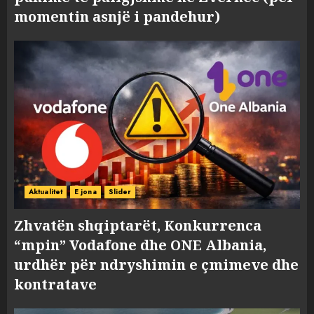
momentin asnjë i pandehur)
Aktualitet
E jona
Slider
Zhvatën shqiptarët, Konkurrenca
“mpin” Vodafone dhe ONE Albania,
urdhër për ndryshimin e çmimeve dhe
kontratave