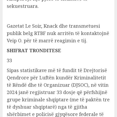
sekuestruara.
Gazetat Le Soir, Knack dhe transmetuesi
publik belg RTBF nuk arritën të kontaktojnë
Veip O. për të marrë reagimin e tij.
SHIFRAT TRONDITESE
33
Sipas statistikave më të fundit të Drejtorisë
Qendrore për Luftën kundër Kriminalitetit
të Rëndë dhe të Organizuar (DJSOC), në vitin
2024 janë regjistruar 33 dosje që përfshijnë
grupe kriminale shqiptare (me të paktën tre
të dyshuar shqiptarë) nga të gjitha
shërbimet e policisë gjyqësore federale të