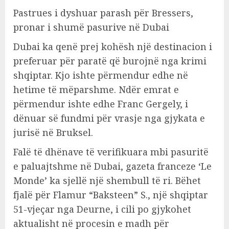
Pastrues i dyshuar parash për Bressers,
pronar i shumë pasurive në Dubai
Dubai ka qenë prej kohësh një destinacion i
preferuar për paratë që burojnë nga krimi
shqiptar. Kjo ishte përmendur edhe në
hetime të mëparshme. Ndër emrat e
përmendur ishte edhe Franc Gergely, i
dënuar së fundmi për vrasje nga gjykata e
jurisë në Bruksel.
Falë të dhënave të verifikuara mbi pasuritë
e paluajtshme në Dubai, gazeta franceze ‘Le
Monde’ ka sjellë një shembull të ri. Bëhet
fjalë për Flamur “Baksteen” S., një shqiptar
51-vjeçar nga Deurne, i cili po gjykohet
aktualisht në procesin e madh për