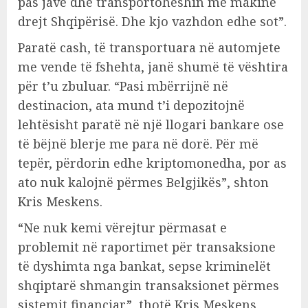
pas jave dhe transportoheshin me makinë
drejt Shqipërisë. Dhe kjo vazhdon edhe sot”.
Paratë cash, të transportuara në automjete
me vende të fshehta, janë shumë të vështira
për t’u zbuluar. “Pasi mbërrijnë në
destinacion, ata mund t’i depozitojnë
lehtësisht paratë në një llogari bankare ose
të bëjnë blerje me para në dorë. Për më
tepër, përdorin edhe kriptomonedha, por as
ato nuk kalojnë përmes Belgjikës”, shton
Kris Meskens.
“Ne nuk kemi vërejtur përmasat e
problemit në raportimet për transaksione
të dyshimta nga bankat, sepse kriminelët
shqiptarë shmangin transaksionet përmes
sistemit financiar”, thotë Kris Meskens,