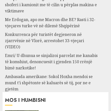
shoferi i kamionit me të cilin u përplas makina e
viktimave
Me Erdogan, apo me Macron dhe BE? Rasti i 32-
vjeçares turke vë në dilemë Shqipërinë
Konkurrenca për turistët degjeneron në
zjarrvënie në Vlorë, arrestohet 33-vjeçari
(VIDEO)
Emri/ U dhunua se sinjalizoi parcelat me kanabis
të komshiut, denoncuesit i gjenden 150 rrënjë
bimë narkotike!
Ambasada amerikane: Sokol Hoxha mendoi se
mund t’i shpëtonte së kaluarës së tij, por ne e
gjetëm
MOS I HUMBISNI