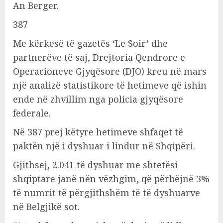
An Berger.
387
Me kërkesë të gazetës ‘Le Soir’ dhe
partnerëve të saj, Drejtoria Qendrore e
Operacioneve Gjyqësore (DJO) kreu në mars
një analizë statistikore të hetimeve që ishin
ende në zhvillim nga policia gjyqësore
federale.
Në 387 prej këtyre hetimeve shfaqet të
paktën një i dyshuar i lindur në Shqipëri.
Gjithsej, 2.041 të dyshuar me shtetësi
shqiptare janë nën vëzhgim, që përbëjnë 3%
të numrit të përgjithshëm të të dyshuarve
në Belgjikë sot.