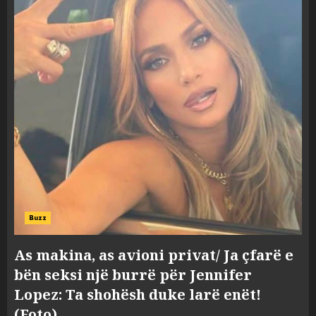
Buzz
As makina, as avioni privat/ Ja çfarë e
bën seksi një burrë për Jennifer
Lopez: Ta shohësh duke larë enët!
(Foto)