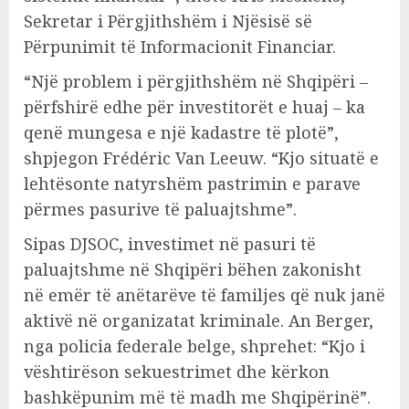
Sekretar i Përgjithshëm i Njësisë së
Përpunimit të Informacionit Financiar.
“Një problem i përgjithshëm në Shqipëri –
përfshirë edhe për investitorët e huaj – ka
qenë mungesa e një kadastre të plotë”,
shpjegon Frédéric Van Leeuw. “Kjo situatë e
lehtësonte natyrshëm pastrimin e parave
përmes pasurive të paluajtshme”.
Sipas DJSOC, investimet në pasuri të
paluajtshme në Shqipëri bëhen zakonisht
në emër të anëtarëve të familjes që nuk janë
aktivë në organizatat kriminale. An Berger,
nga policia federale belge, shprehet: “Kjo i
vështirëson sekuestrimet dhe kërkon
bashkëpunim më të madh me Shqipërinë”.