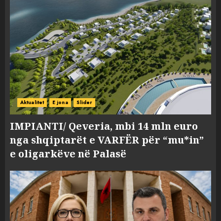
Aktualitet
E jona
Slider
IMPIANTI/ Qeveria, mbi 14 mln euro
nga shqiptarët e VARFËR për “mu*in”
e oligarkëve në Palasë