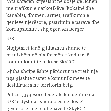
“Ata shfaqen kryesisht në dosje që lidhen
me trafikun e narkotikëve (kokainë dhe
kanabis), dhunën, armët, trafikimin e
qenieve njerëzore, pastrimin e parave dhe
korrupsionin”, shpjegon An Berger.
578
Shqiptarët janë gjithashtu shumë të
pranishëm në platformën e koduar të
komunikimit të hakuar SkyECC.
Gjuha shqipe është përdorur në rreth një
nga gjashtë rastet e komunikimeve të
deshifruara në territorin belg.
Policia gjyqësore federale ka identifikuar
578 të dyshuar shqipfolës në dosjet
gjyqësore falë të dhënave të SkyECC.