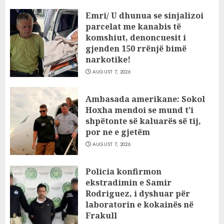
Emri/ U dhunua se sinjalizoi
parcelat me kanabis të
komshiut, denoncuesit i
gjenden 150 rrënjë bimë
narkotike!
AUGUST 7, 2026
Ambasada amerikane: Sokol
Hoxha mendoi se mund t’i
shpëtonte së kaluarës së tij,
por ne e gjetëm
AUGUST 7, 2026
Policia konfirmon
ekstradimin e Samir
Rodriguez, i dyshuar për
laboratorin e kokainës në
Frakull