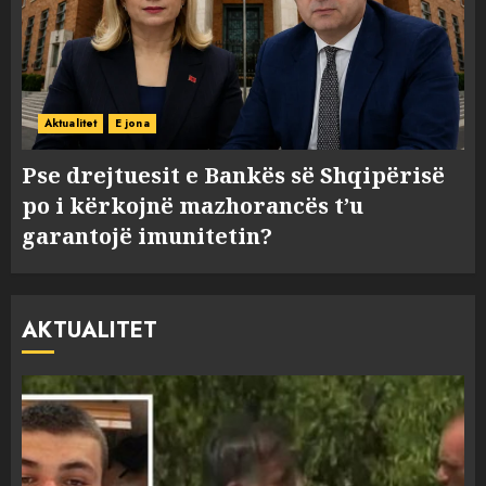
Aktualitet
E jona
Pse drejtuesit e Bankës së Shqipërisë
po i kërkojnë mazhorancës t’u
garantojë imunitetin?
AKTUALITET