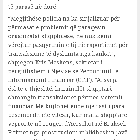
të parasë në dorë.
“Megjithëse policia na ka sinjalizuar për
përmasat e problemit që paraqesin
organizatat shqipfolëse, ne nuk kemi
vërejtur pasqyrimin e tij në raportimet për
transaksione të dyshimta nga bankat”,
shpjegon Kris Meskens, sekretar i
përgjithshëm i Njësisë së Përpunimit të
Informacionit Financiar (CTIF). “Arsyeja
është e thjeshtë: kriminelët shqiptarë
shmangin transaksionet përmes sistemit
financiar. Më kujtohet ende një rast i para
pesëmbëdhjetë vitesh, kur mafia shqiptare
vepronte në rrugën d’Aerschot në Bruksel.
Fitimet nga prostitucioni mblidheshin javë