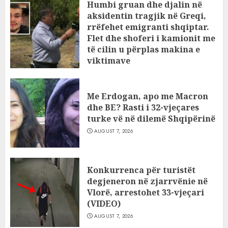
Humbi gruan dhe djalin në
aksidentin tragjik në Greqi,
rrëfehet emigranti shqiptar.
Flet dhe shoferi i kamionit me
të cilin u përplas makina e
viktimave
AUGUST 7, 2026
Me Erdogan, apo me Macron
dhe BE? Rasti i 32-vjeçares
turke vë në dilemë Shqipërinë
AUGUST 7, 2026
Konkurrenca për turistët
degjeneron në zjarrvënie në
Vlorë, arrestohet 33-vjeçari
(VIDEO)
AUGUST 7, 2026