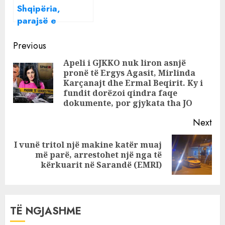
Shqipëria,
Parandalimit të
parajsë e
Pastrimit të
pastrimit të
Parave
Continue
parave,
Previous
trafikantët me
Reading
Apeli i GJKKO nuk liron asnjë
ndihmën e disa
pronë të Ergys Agasit, Mirlinda
Pre
bankave dhe
Karçanajt dhe Ermal Beqirit. Ky i
personazhe te
pos
fundit dorëzoi qindra faqe
dokumente, por gjykata tha JO
Parajsave Fiskale
e kanë kthyer
Next
vendin në
“lavatriçe”
I vunë tritol një makine katër muaj
Next
më parë, arrestohet një nga të
post:
kërkuarit në Sarandë (EMRI)
TË NGJASHME