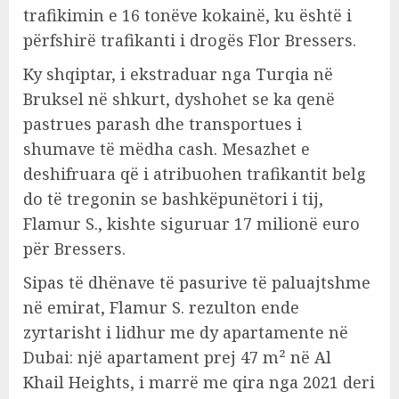
trafikimin e 16 tonëve kokainë, ku është i
përfshirë trafikanti i drogës Flor Bressers.
Ky shqiptar, i ekstraduar nga Turqia në
Bruksel në shkurt, dyshohet se ka qenë
pastrues parash dhe transportues i
shumave të mëdha cash. Mesazhet e
deshifruara që i atribuohen trafikantit belg
do të tregonin se bashkëpunëtori i tij,
Flamur S., kishte siguruar 17 milionë euro
për Bressers.
Sipas të dhënave të pasurive të paluajtshme
në emirat, Flamur S. rezulton ende
zyrtarisht i lidhur me dy apartamente në
Dubai: një apartament prej 47 m² në Al
Khail Heights, i marrë me qira nga 2021 deri