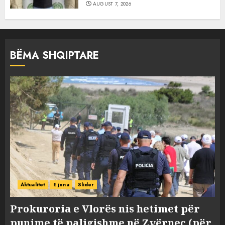
AUGUST 7, 2026
BËMA SHQIPTARE
Aktualitet
E jona
Slider
Prokuroria e Vlorës nis hetimet për
punime të paligjshme në Zvërnec (për