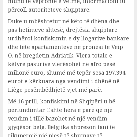
mund të vepronte e vetme, informacioni iu
përcoll autoriteteve shqiptare.
Duke u mbështetur në këto të dhëna dhe
pas hetimeve shtesë, drejtësia shqiptare
urdhëroi konfiskimin e dy llogarive bankare
dhe tetë apartamenteve në pronësi të Veip
O. në bregdetin Adriatik. Vlera totale e
këtyre pasurive vlerësohet në afro pesë
milionë euro, shumë më tepër sesa 197.394
eurot e kërkuara nga vendimi i dhënë në
Liège pesëmbëdhjetë vjet më parë.
Më 16 prill, konfiskimi në Shqipëri u bë
përfundimtar. Është hera e parë që një
vendim i tillë bazohet në një vendim
gjyqësor belg. Belgjika shpreson tani të
rikuperojë një pjesë të shumave të