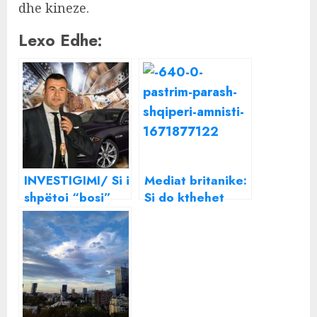
dhe kineze.
Lexo Edhe:
INVESTIGIMI/ Si i
Mediat britanike:
shpëtoi “bosi”
Si do kthehet
Alban Xhepa
Shqipëria me
hetimeve për
Amnistinë Fiskale
pastrim parash ,
në “parajsë të
dyshimet për
pastrimit të
lëvizjet e
parave” për
prokurorëve dhe
bosët e drogës
Drejtorisë së