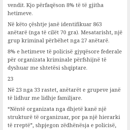
vendit. Kjo përfaqëson 8% të të gjitha
hetimeve.
Në këto çështje janë identifikuar 863
anëtarë (nga të cilët 70 gra). Mesatarisht, një
grup kriminal përbëhet nga 27 anëtarë.
8% e hetimeve të policisë gjyqësore federale
për organizata kriminale përfshijnë të
dyshuar me shtetësi shqiptare.
23
Në 23 nga 33 rastet, anëtarët e grupeve janë
të lidhur me lidhje familjare.
“Nëntë organizata nga dhjetë kanë një
strukturë të organizuar, por pa një hierarki
të rreptë”, shpjegon zëdhënësja e policisë,