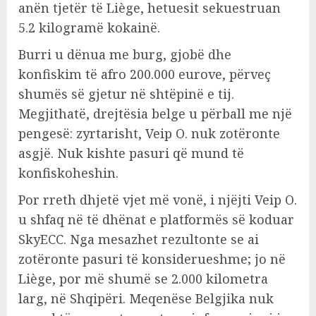
anën tjetër të Liège, hetuesit sekuestruan
5.2 kilogramë kokainë.
Burri u dënua me burg, gjobë dhe
konfiskim të afro 200.000 eurove, përveç
shumës së gjetur në shtëpinë e tij.
Megjithatë, drejtësia belge u përball me një
pengesë: zyrtarisht, Veip O. nuk zotëronte
asgjë. Nuk kishte pasuri që mund të
konfiskoheshin.
Por rreth dhjetë vjet më vonë, i njëjti Veip O.
u shfaq në të dhënat e platformës së koduar
SkyECC. Nga mesazhet rezultonte se ai
zotëronte pasuri të konsiderueshme; jo në
Liège, por më shumë se 2.000 kilometra
larg, në Shqipëri. Meqenëse Belgjika nuk