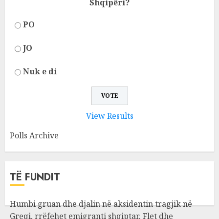
Shqipëri?
PO
JO
Nuk e di
View Results
Polls Archive
TË FUNDIT
Humbi gruan dhe djalin në aksidentin tragjik në
Greqi, rrëfehet emigranti shqiptar. Flet dhe