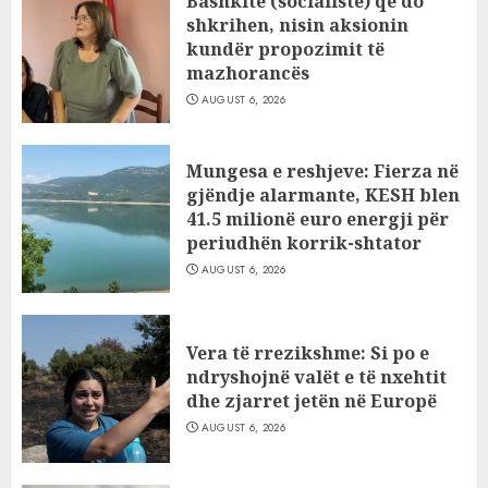
Bashkitë (socialiste) që do
shkrihen, nisin aksionin
kundër propozimit të
mazhorancës
AUGUST 6, 2026
Mungesa e reshjeve: Fierza në
gjëndje alarmante, KESH blen
41.5 milionë euro energji për
periudhën korrik-shtator
AUGUST 6, 2026
Vera të rrezikshme: Si po e
ndryshojnë valët e të nxehtit
dhe zjarret jetën në Europë
AUGUST 6, 2026