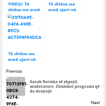
VIDEO/ Të
Të shtëna me
shtëna me armë
armë zjarri në
zjarri në një
drejtim të dy
festival, tre të
nënave, plagosen
plagosur
tre fëmijët e
mitur
Të shtëna me
armë zjarri në
Tiranë, dy
Continue
persona
Previous
konfliktohen dhe
Reading
Sarah Berisha së shpejti
goditen me
Pre
moderatore. Zbulohet programi që
sende të forta,
pos
do drejtojë
përfundojnë në
spital
Next