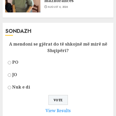
mazhorancës
AUGUST 6, 2026
SONDAZH
A mendoni se gjërat do të shkojnë më mirë në
Shqipëri?
PO
JO
Nuk e di
View Results