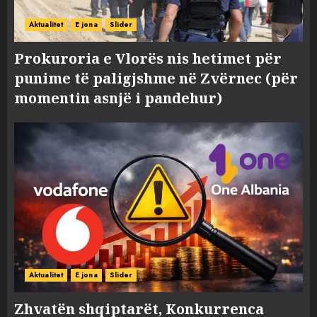
Aktualitet
E jona
Slider
Prokuroria e Vlorës nis hetimet për
punime të paligjshme në Zvërnec (për
momentin asnjë i pandehur)
Aktualitet
E jona
Slider
Zhvatën shqiptarët, Konkurrenca