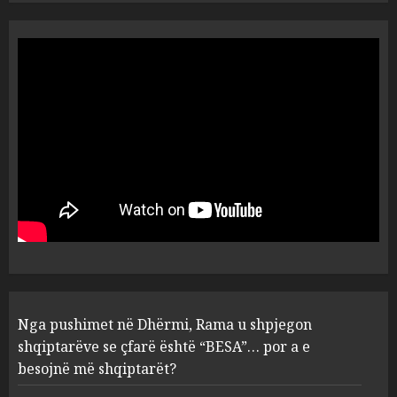
Vera të rrezikshme: Si po e
ndryshojnë valët e të nxehtit
dhe zjarret jetën në Europë
AUGUST 6, 2026
5
Nga pushimet në Dhërmi,
Rama u shpjegon shqiptarëve
se çfarë është “BESA”… por a e
besojnë më shqiptarët?
1
AUGUST 6, 2026
5 pije që ndihmojnë në uljen e
Nga pushimet në Dhërmi, Rama u shpjegon
kortizolit para gjumit dhe
shqiptarëve se çfarë është “BESA”… por a e
përmirësojnë cilësinë e gjumit
besojnë më shqiptarët?
AUGUST 6, 2026
2