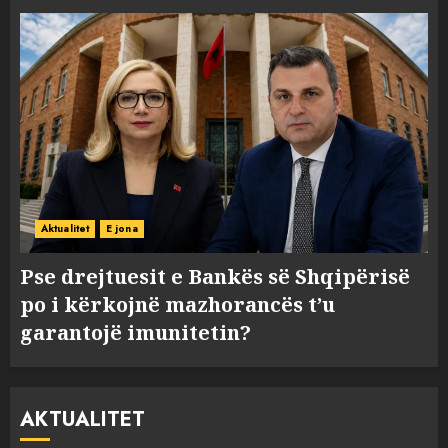
Aktualitet
E jona
Pse drejtuesit e Bankës së Shqipërisë
po i kërkojnë mazhorancës t’u
garantojë imunitetin?
AKTUALITET