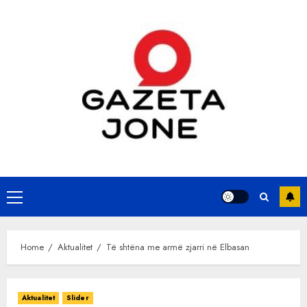
Skip
to
content
Primary
Menu
Home
Aktualitet
Të shtëna me armë zjarri në Elbasan
Aktualitet
Slider