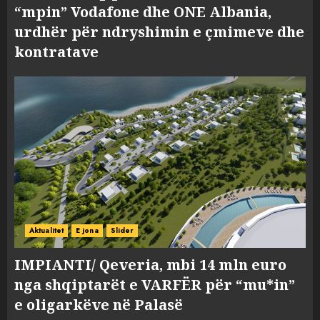
“mpin” Vodafone dhe ONE Albania,
urdhër për ndryshimin e çmimeve dhe
kontratave
Aktualitet
E jona
Slider
IMPIANTI/ Qeveria, mbi 14 mln euro
nga shqiptarët e VARFËR për “mu*in”
e oligarkëve në Palasë