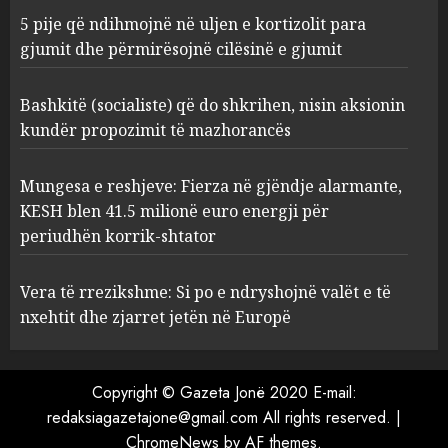
5 pije që ndihmojnë në uljen e kortizolit para
gjumit dhe përmirësojnë cilësinë e gjumit
Bashkitë (socialiste) që do
shkrihen, nisin aksionin
kundër propozimit të
Bashkitë (socialiste) që do shkrihen, nisin aksionin
mazhorancës
kundër propozimit të mazhorancës
3
AUGUST 6, 2026
Mungesa e reshjeve: Fierza në gjëndje alarmante,
Mungesa e reshjeve: Fierza në
KESH blen 41.5 milionë euro energji për
gjëndje alarmante, KESH blen
periudhën korrik-shtator
41.5 milionë euro energji për
periudhën korrik-shtator
Vera të rrezikshme: Si po e ndryshojnë valët e të
4
AUGUST 6, 2026
nxehtit dhe zjarret jetën në Europë
Vera të rrezikshme: Si po e
Copyright © Gazeta Jonë 2020 E-mail:
ndryshojnë valët e të nxehtit
dhe zjarret jetën në Europë
redaksiagazetajone@gmail.com All rights reserved.
|
ChromeNews
AUGUST 6, 2026
by AF themes.