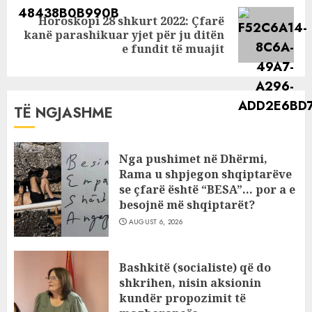
Horoskopi 28 shkurt 2022: Çfarë
Next
kanë parashikuar yjet për ju ditën
post:
e fundit të muajit
TË NGJASHME
Nga pushimet në Dhërmi,
Rama u shpjegon shqiptarëve
se çfarë është “BESA”… por a e
besojnë më shqiptarët?
AUGUST 6, 2026
Bashkitë (socialiste) që do
shkrihen, nisin aksionin
kundër propozimit të