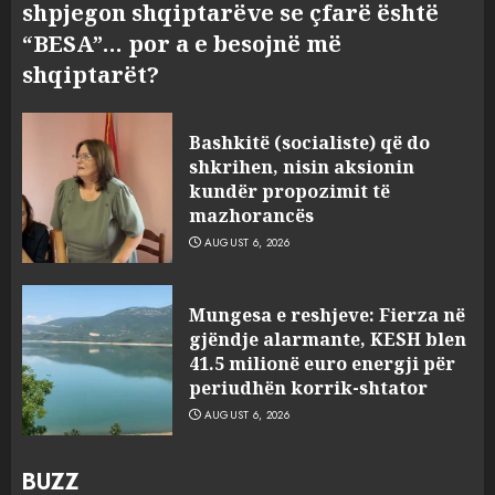
shpjegon shqiptarëve se çfarë është
“BESA”… por a e besojnë më
shqiptarët?
Bashkitë (socialiste) që do
shkrihen, nisin aksionin
kundër propozimit të
mazhorancës
AUGUST 6, 2026
Mungesa e reshjeve: Fierza në
gjëndje alarmante, KESH blen
41.5 milionë euro energji për
periudhën korrik-shtator
AUGUST 6, 2026
BUZZ