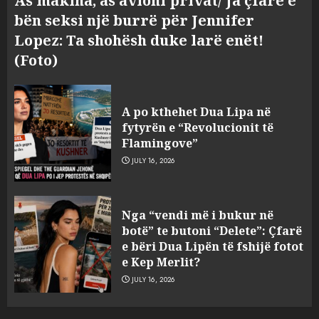
As makina, as avioni privat/ Ja çfarë e
bën seksi një burrë për Jennifer
Lopez: Ta shohësh duke larë enët!
(Foto)
A po kthehet Dua Lipa në
fytyrën e “Revolucionit të
Flamingove”
JULY 16, 2026
Bashkitë (socialiste) që do
Nga “vendi më i bukur në
shkrihen, nisin aksionin
botë” te butoni “Delete”: Çfarë
kundër propozimit të
e bëri Dua Lipën të fshijë fotot
mazhorancës
e Kep Merlit?
3
AUGUST 6, 2026
JULY 16, 2026
Mungesa e reshjeve: Fierza në