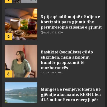
5 pije që ndihmojnë në uljen e
kortizolit para gjumit dhe
përmirësojnë cilësinë e gjumit
AUGUST 6, 2026
2
Bashkitë (socialiste) që do
shkrihen, nisin aksionin
kundër propozimit të
mazhorancës
3
AUGUST 6, 2026
Mungesa e reshjeve: Fierza në
gjëndje alarmante, KESH blen
41.5 milionë euro energji për
periudhën korrik-shtator
4
AUGUST 6, 2026