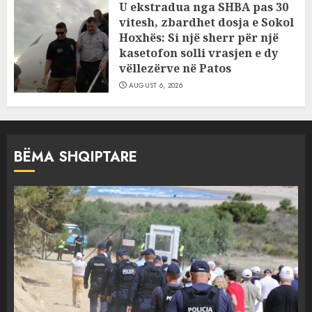
U ekstradua nga SHBA pas 30
vitesh, zbardhet dosja e Sokol
Hoxhës: Si një sherr për një
kasetofon solli vrasjen e dy
vëllezërve në Patos
AUGUST 6, 2026
BËMA SHQIPTARE