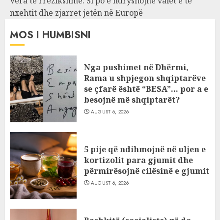
Vera të rrezikshme: Si po e ndryshojnë valët e të
nxehtit dhe zjarret jetën në Europë
MOS I HUMBISNI
Nga pushimet në Dhërmi,
Rama u shpjegon shqiptarëve
se çfarë është “BESA”… por a e
besojnë më shqiptarët?
AUGUST 6, 2026
5 pije që ndihmojnë në uljen e
kortizolit para gjumit dhe
përmirësojnë cilësinë e gjumit
AUGUST 6, 2026