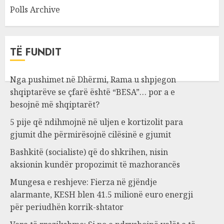
Polls Archive
TË FUNDIT
Nga pushimet në Dhërmi, Rama u shpjegon
shqiptarëve se çfarë është “BESA”… por a e
besojnë më shqiptarët?
5 pije që ndihmojnë në uljen e kortizolit para
gjumit dhe përmirësojnë cilësinë e gjumit
Bashkitë (socialiste) që do shkrihen, nisin
aksionin kundër propozimit të mazhorancës
Mungesa e reshjeve: Fierza në gjëndje
alarmante, KESH blen 41.5 milionë euro energji
për periudhën korrik-shtator