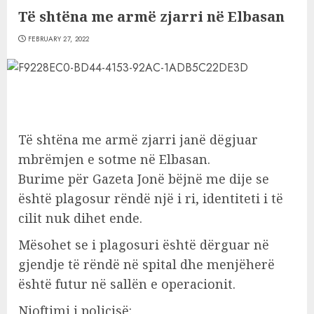
Të shtëna me armë zjarri në Elbasan
FEBRUARY 27, 2022
Të shtëna me armë zjarri janë dëgjuar
mbrëmjen e sotme në Elbasan.
Burime për Gazeta Jonë bëjnë me dije se
është plagosur rëndë një i ri, identiteti i të
cilit nuk dihet ende.
Mësohet se i plagosuri është dërguar në
gjendje të rëndë në spital dhe menjëherë
është futur në sallën e operacionit.
Njoftimi i policisë: