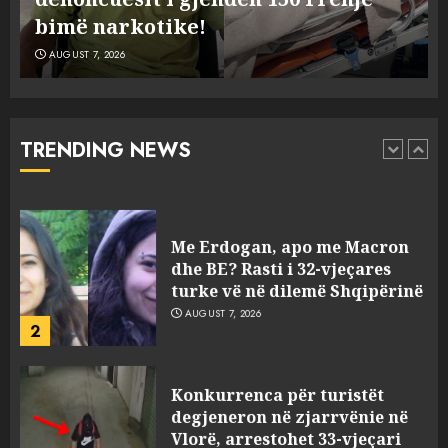
5
kaluarës së tij, por ne e gjetëm
AUGUST 7, 2026
Humbi gruan dhe djalin në
aksidentin tragjik në Greqi,
rrëfehet emigranti shqiptar.
Flet dhe shoferi i kamionit me
TRENDING NEWS
të cilin u përplas makina e
1
viktimave
AUGUST 7, 2026
Me Erdogan, apo me Macron
dhe BE? Rasti i 32-vjeçares
turke vë në dilemë Shqipërinë
AUGUST 7, 2026
2
Konkurrenca për turistët
degjeneron në zjarrvënie në
Vlorë, arrestohet 33-vjeçari
(VIDEO)