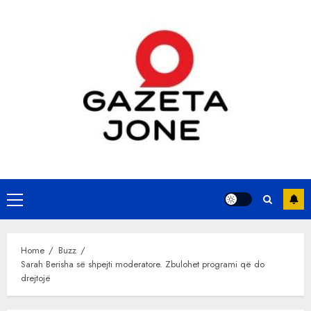
Skip
to
content
Primary
Menu
Home
Buzz
Sarah Berisha së shpejti moderatore. Zbulohet programi që do
drejtojë