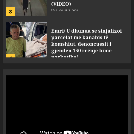
3
AUGUST 7, 2026
Emri/ U dhunua se sinjalizoi
parcelat me kanabis të
komshiut, denoncuesit i
gjenden 150 rrënjë bimë
narkotike!
4
AUGUST 7, 2026
Ambasada amerikane: Sokol
Hoxha mendoi se mund t’i
shpëtonte së kaluarës së tij,
por ne e gjetëm
5
AUGUST 7, 2026
Humbi gruan dhe djalin në
aksidentin tragjik në Greqi,
rrëfehet emigranti shqiptar.