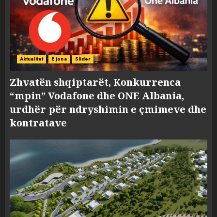
Aktualitet
E jona
Slider
Zhvatën shqiptarët, Konkurrenca
“mpin” Vodafone dhe ONE Albania,
urdhër për ndryshimin e çmimeve dhe
kontratave