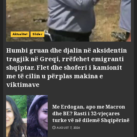
Aktualitet
Slider
Humbi gruan dhe djalin në aksidentin
tragjik në Greqi, rrëfehet emigranti
shqiptar. Flet dhe shoferi i kamionit
me të cilin u përplas makina e
viktimave
Me Erdogan, apo me Macron
dhe BE? Rasti i 32-vjeçares
turke vë në dilemë Shqipërinë
AUGUST 7, 2026