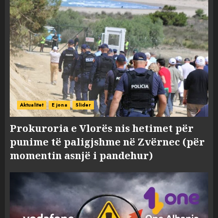
Aktualitet
E jona
Slider
Prokuroria e Vlorës nis hetimet për
punime të paligjshme në Zvërnec (për
momentin asnjë i pandehur)