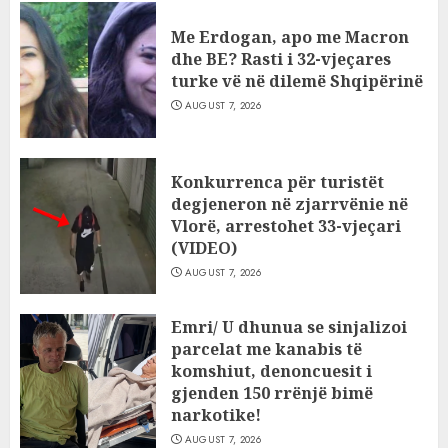
Me Erdogan, apo me Macron
dhe BE? Rasti i 32-vjeçares
turke vë në dilemë Shqipërinë
AUGUST 7, 2026
Konkurrenca për turistët
degjeneron në zjarrvënie në
Vlorë, arrestohet 33-vjeçari
(VIDEO)
AUGUST 7, 2026
Emri/ U dhunua se sinjalizoi
parcelat me kanabis të
komshiut, denoncuesit i
gjenden 150 rrënjë bimë
narkotike!
AUGUST 7, 2026