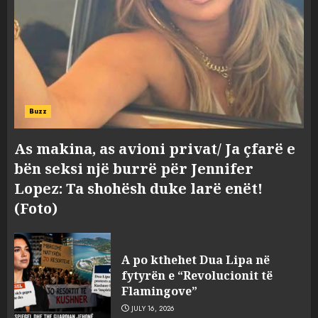
Buzz
As makina, as avioni privat/ Ja çfarë e
bën seksi një burrë për Jennifer
Lopez: Ta shohësh duke larë enët!
(Foto)
A po kthehet Dua Lipa në
fytyrën e “Revolucionit të
Flamingove”
JULY 16, 2026