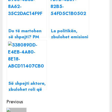
Do të martohen
La politikën,
së shpejti? PM
zbulohet emisioni
dhe Sarah japin
që do drejtojë
përgjigjen e
Grida Duma
shumëpritur
Së shpejti aktore,
zbulohet roli që
do të luajë
Continue
Arbana Osmani
Previous
Reading