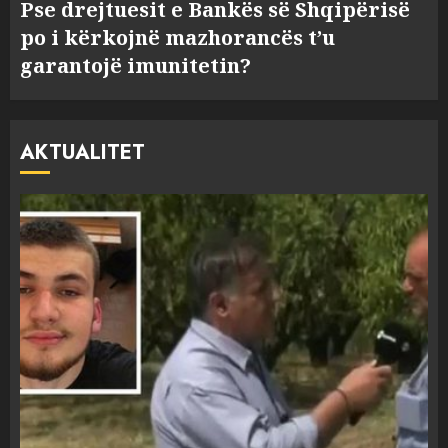
Pse drejtuesit e Bankës së Shqipërisë
po i kërkojnë mazhorancës t’u
garantojë imunitetin?
AKTUALITET