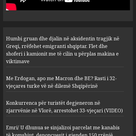
Flet dhe shoferi i kamionit me
të cilin u përplas makina e
1
viktimave
AUGUST 7, 2026
Me Erdogan, apo me Macron
Humbi gruan dhe djalin në aksidentin tragjik në
dhe BE? Rasti i 32-vjeçares
Greqi, rrëfehet emigranti shqiptar. Flet dhe
turke vë në dilemë Shqipërinë
shoferi i kamionit me të cilin u përplas makina e
AUGUST 7, 2026
2
viktimave
Me Erdogan, apo me Macron dhe BE? Rasti i 32-
Konkurrenca për turistët
vjeçares turke vë në dilemë Shqipërinë
degjeneron në zjarrvënie në
Vlorë, arrestohet 33-vjeçari
(VIDEO)
Konkurrenca për turistët degjeneron në
3
AUGUST 7, 2026
zjarrvënie në Vlorë, arrestohet 33-vjeçari (VIDEO)
Emri/ U dhunua se sinjalizoi
Emri/ U dhunua se sinjalizoi parcelat me kanabis
parcelat me kanabis të
të komshiut, denoncuesit i gjenden 150 rrënjë