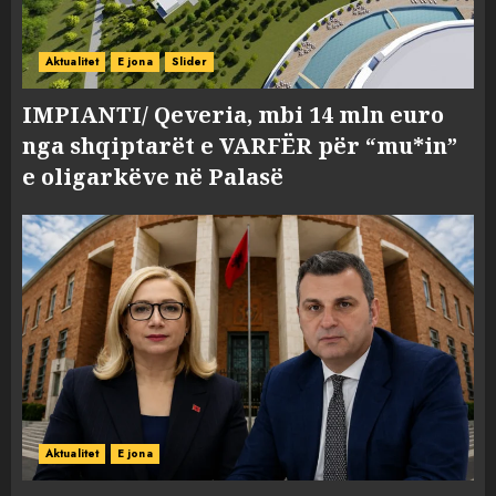
Aktualitet
E jona
Slider
IMPIANTI/ Qeveria, mbi 14 mln euro
nga shqiptarët e VARFËR për “mu*in”
e oligarkëve në Palasë
Aktualitet
E jona