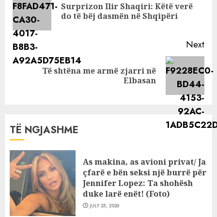
Surprizon Ilir Shaqiri: Këtë verë
Pre
do të bëj dasmën në Shqipëri
pos
Next
Të shtëna me armë zjarri në
Next
Elbasan
post:
TË NGJASHME
As makina, as avioni privat/ Ja
çfarë e bën seksi një burrë për
Jennifer Lopez: Ta shohësh
duke larë enët! (Foto)
JULY 25, 2026