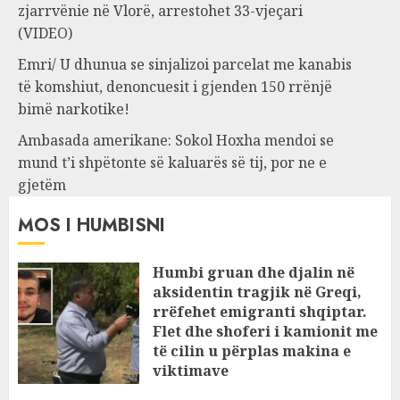
zjarrvënie në Vlorë, arrestohet 33-vjeçari
(VIDEO)
Emri/ U dhunua se sinjalizoi parcelat me kanabis
të komshiut, denoncuesit i gjenden 150 rrënjë
bimë narkotike!
Ambasada amerikane: Sokol Hoxha mendoi se
mund t’i shpëtonte së kaluarës së tij, por ne e
gjetëm
MOS I HUMBISNI
Humbi gruan dhe djalin në
aksidentin tragjik në Greqi,
rrëfehet emigranti shqiptar.
Flet dhe shoferi i kamionit me
të cilin u përplas makina e
viktimave
AUGUST 7, 2026