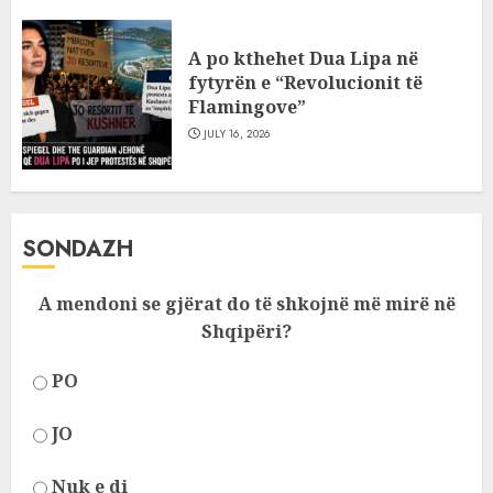
A po kthehet Dua Lipa në
fytyrën e “Revolucionit të
Flamingove”
JULY 16, 2026
SONDAZH
A mendoni se gjërat do të shkojnë më mirë në
Shqipëri?
PO
JO
Nuk e di