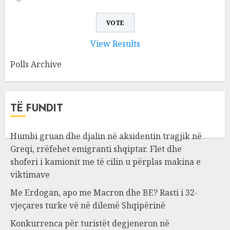
View Results
Polls Archive
TË FUNDIT
Humbi gruan dhe djalin në aksidentin tragjik në
Greqi, rrëfehet emigranti shqiptar. Flet dhe
shoferi i kamionit me të cilin u përplas makina e
viktimave
Me Erdogan, apo me Macron dhe BE? Rasti i 32-
vjeçares turke vë në dilemë Shqipërinë
Konkurrenca për turistët degjeneron në