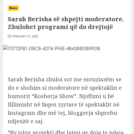
Buzz
Sarah Berisha së shpejti moderatore.
Zbulohet programi që do drejtojë
FEBRUARY 27, 2022
Sarah Berisha zbuloi sot me entuziazëm se
do e shohim si moderatore në spektaklin e
humorit “Kosherja Show”. Njoftimi u bë
fillimisht në faqen zyrtare të spektaklit në
Instagram dhe më tej, bloggerja shprehu
ndjesitë e saj.
“Ky ishte projekti dhe lajmi qe doja te ndaja