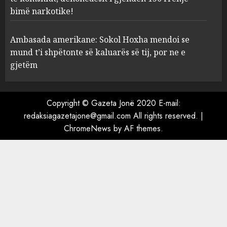
komshiut, denoncuesit i
bimë narkotike!
gjenden 150 rrënjë bimë
narkotike!
4
Ambasada amerikane: Sokol Hoxha mendoi se
AUGUST 7, 2026
mund t’i shpëtonte së kaluarës së tij, por ne e
Ambasada amerikane: Sokol
gjetëm
Hoxha mendoi se mund t’i
shpëtonte së kaluarës së tij,
por ne e gjetëm
Copyright © Gazeta Jonë 2020 E-mail:
5
AUGUST 7, 2026
redaksiagazetajone@gmail.com All rights reserved.
|
ChromeNews
by AF themes.