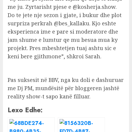
me ju. Zyrtarisht pjese e @kosherja.show.
Do te jete nje sezon i gjate, i bukur dhe plot
surpriza perkrah @bes_kallaku. Kjo eshte
eksperienca ime e pare si moderatore dhe
jam shume e lumtur qe mu besua mua ky
projekt. Pres mbeshtetjen tuaj ashtu sic e
keni bere gjithmone”, shkroi Sarah.
Pas suksesit në BBV, nga ku doli e dashuruar
me Dj PM, mundësitë për bloggeren jashtë
reality show-t sapo kanë filluar.
Lexo Edhe: