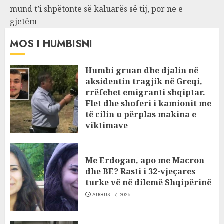
mund t’i shpëtonte së kaluarës së tij, por ne e
gjetëm
MOS I HUMBISNI
Humbi gruan dhe djalin në
aksidentin tragjik në Greqi,
rrëfehet emigranti shqiptar.
Flet dhe shoferi i kamionit me
të cilin u përplas makina e
viktimave
AUGUST 7, 2026
Me Erdogan, apo me Macron
dhe BE? Rasti i 32-vjeçares
turke vë në dilemë Shqipërinë
AUGUST 7, 2026