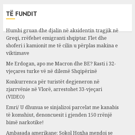
TË FUNDIT
Humbi gruan dhe djalin në aksidentin tragjik në
Greqi, rrëfehet emigranti shqiptar. Flet dhe
shoferi i kamionit me të cilin u përplas makina e
viktimave
Me Erdogan, apo me Macron dhe BE? Rasti i 32-
vjeçares turke vë në dilemë Shqipërinë
Konkurrenca për turistët degjeneron në
zjarrvënie në Vlorë, arrestohet 33-vjeçari
(VIDEO)
Emri/ U dhunua se sinjalizoi parcelat me kanabis
të komshiut, denoncuesit i gjenden 150 rrënjë
bimë narkotike!
Ambasada amerikane: Sokol Hoxha mendoi se