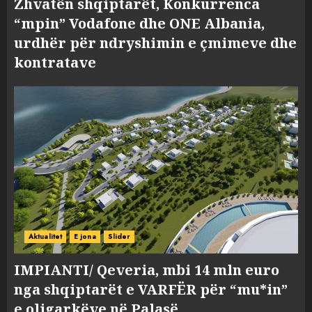
Zhvatën shqiptarët, Konkurrenca
“mpin” Vodafone dhe ONE Albania,
urdhër për ndryshimin e çmimeve dhe
kontratave
Aktualitet
E jona
Slider
IMPIANTI/ Qeveria, mbi 14 mln euro
nga shqiptarët e VARFËR për “mu*in”
e oligarkëve në Palasë