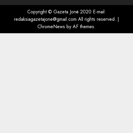
shpëtonte së kaluarës së tij,
por ne e gjetëm
Copyright © Gazeta Jonë 2020 E-mail:
5
AUGUST 7, 2026
redaksiagazetajone@gmail.com All rights reserved.
|
ChromeNews
by AF themes.