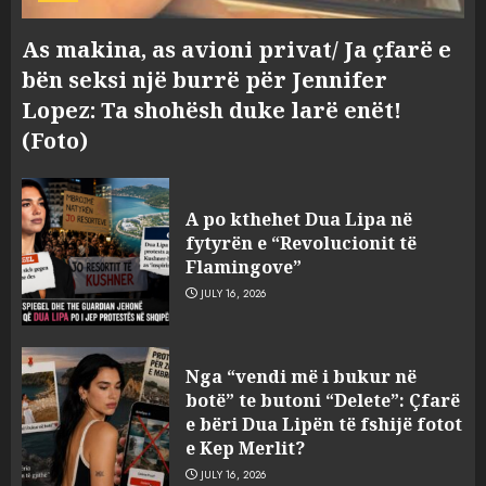
As makina, as avioni privat/ Ja çfarë e
bën seksi një burrë për Jennifer
Lopez: Ta shohësh duke larë enët!
(Foto)
A po kthehet Dua Lipa në
fytyrën e “Revolucionit të
Flamingove”
JULY 16, 2026
Konkurrenca për turistët
Nga “vendi më i bukur në
degjeneron në zjarrvënie në
botë” te butoni “Delete”: Çfarë
Vlorë, arrestohet 33-vjeçari
e bëri Dua Lipën të fshijë fotot
(VIDEO)
e Kep Merlit?
3
AUGUST 7, 2026
JULY 16, 2026