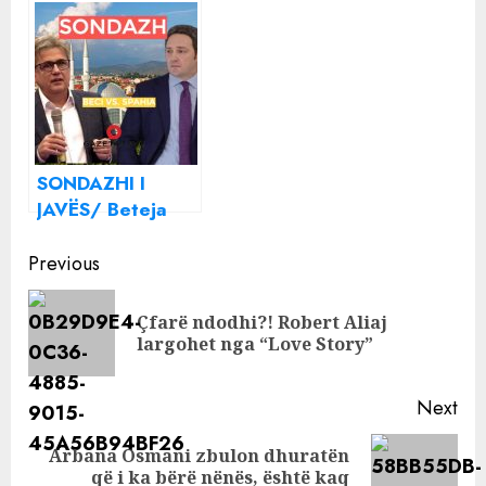
gëzuar me ujë
në Shqipëri: PD
nga çezma e
fiton Durrësin,
Tironës
Dibrën e
Shkodrën
SONDAZHI I
JAVËS/ Beteja
për Shkodrën:
Continue
Kush fiton, Benet
Previous
Beci apo Bardh
Reading
Spahia ? VOTONI
Çfarë ndodhi?! Robert Aliaj
Pre
KËTU!!
largohet nga “Love Story”
pos
Next
Arbana Osmani zbulon dhuratën
Next
që i ka bërë nënës, është kaq