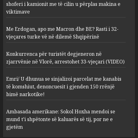
shoferi i kamionit me të cilin u përplas makina e
AUGUST 7, 2026
2
viktimave
Me Erdogan, apo me Macron dhe BE? Rasti i 32-
Konkurrenca për turistët
vjeçares turke vë në dilemë Shqipërinë
degjeneron në zjarrvënie në
Vlorë, arrestohet 33-vjeçari
(VIDEO)
Konkurrenca për turistët degjeneron në
3
AUGUST 7, 2026
zjarrvënie në Vlorë, arrestohet 33-vjeçari (VIDEO)
Emri/ U dhunua se sinjalizoi
Emri/ U dhunua se sinjalizoi parcelat me kanabis
parcelat me kanabis të
të komshiut, denoncuesit i gjenden 150 rrënjë
komshiut, denoncuesit i
bimë narkotike!
gjenden 150 rrënjë bimë
narkotike!
4
Ambasada amerikane: Sokol Hoxha mendoi se
AUGUST 7, 2026
mund t’i shpëtonte së kaluarës së tij, por ne e
Ambasada amerikane: Sokol
gjetëm
Hoxha mendoi se mund t’i