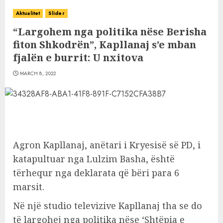
Aktualitet
Slider
“Largohem nga politika nëse Berisha
fiton Shkodrën”, Kapllanaj s’e mban
fjalën e burrit: U nxitova
MARCH 8, 2022
Agron Kapllanaj, anëtari i Kryesisë së PD, i
katapultuar nga Lulzim Basha, është
tërhequr nga deklarata që bëri para 6
marsit.
Në një studio televizive Kapllanaj tha se do
të largohej nga politika nëse ‘Shtëpia e