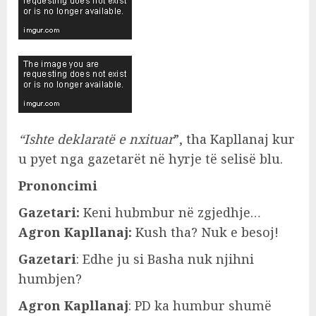
“Ishte deklaratë e nxituar
”, tha Kapllanaj kur
u pyet nga gazetarët në hyrje të selisë blu.
Prononcimi
Gazetari:
Keni hubmbur në zgjedhje…
Agron Kapllanaj:
Kush tha? Nuk e besoj!
Gazetari
: Edhe ju si Basha nuk njihni
humbjen?
Agron Kapllanaj
: PD ka humbur shumë