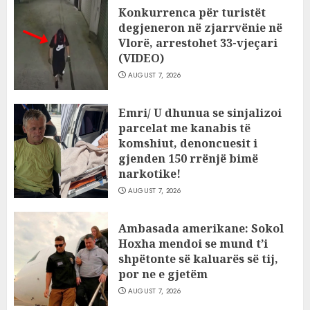
Konkurrenca për turistët
degjeneron në zjarrvënie në
Vlorë, arrestohet 33-vjeçari
(VIDEO)
AUGUST 7, 2026
Emri/ U dhunua se sinjalizoi
parcelat me kanabis të
komshiut, denoncuesit i
gjenden 150 rrënjë bimë
narkotike!
AUGUST 7, 2026
Ambasada amerikane: Sokol
Hoxha mendoi se mund t’i
shpëtonte së kaluarës së tij,
por ne e gjetëm
AUGUST 7, 2026