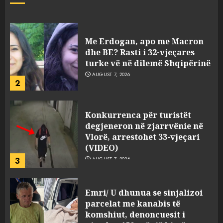
viktimave
AUGUST 7, 2026
Me Erdogan, apo me Macron
dhe BE? Rasti i 32-vjeçares
turke vë në dilemë Shqipërinë
AUGUST 7, 2026
2
Konkurrenca për turistët
degjeneron në zjarrvënie në
Vlorë, arrestohet 33-vjeçari
(VIDEO)
3
AUGUST 7, 2026
Emri/ U dhunua se sinjalizoi
parcelat me kanabis të
komshiut, denoncuesit i
gjenden 150 rrënjë bimë