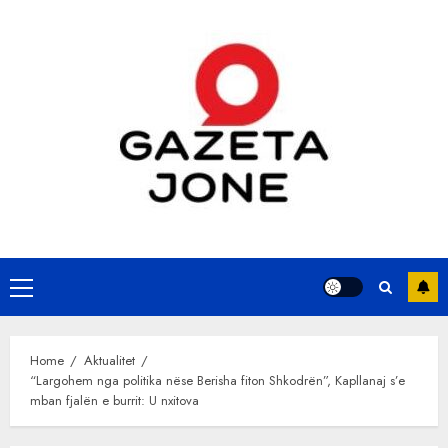
Skip
to
content
Primary
Menu
Home
Aktualitet
“Largohem nga politika nëse Berisha fiton Shkodrën”, Kapllanaj s’e
mban fjalën e burrit: U nxitova