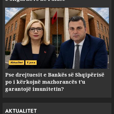
Aktualitet
E jona
Pse drejtuesit e Bankës së Shqipërisë
po i kërkojnë mazhorancës t’u
garantojë imunitetin?
AKTUALITET