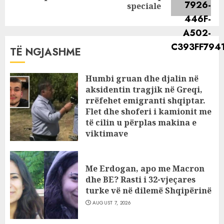
post:
speciale
TË NGJASHME
Humbi gruan dhe djalin në
aksidentin tragjik në Greqi,
rrëfehet emigranti shqiptar.
Flet dhe shoferi i kamionit me
të cilin u përplas makina e
viktimave
AUGUST 7, 2026
Me Erdogan, apo me Macron
dhe BE? Rasti i 32-vjeçares
turke vë në dilemë Shqipërinë
AUGUST 7, 2026