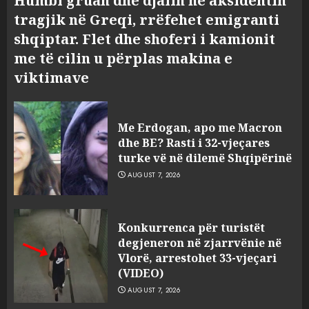
Humbi gruan dhe djalin në aksidentin
tragjik në Greqi, rrëfehet emigranti
shqiptar. Flet dhe shoferi i kamionit
me të cilin u përplas makina e
viktimave
Me Erdogan, apo me Macron
dhe BE? Rasti i 32-vjeçares
turke vë në dilemë Shqipërinë
AUGUST 7, 2026
Konkurrenca për turistët
degjeneron në zjarrvënie në
Vlorë, arrestohet 33-vjeçari
(VIDEO)
AUGUST 7, 2026