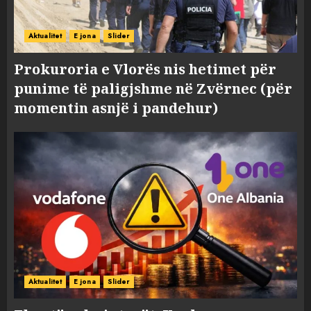
Aktualitet
E jona
Slider
Prokuroria e Vlorës nis hetimet për
punime të paligjshme në Zvërnec (për
momentin asnjë i pandehur)
Aktualitet
E jona
Slider