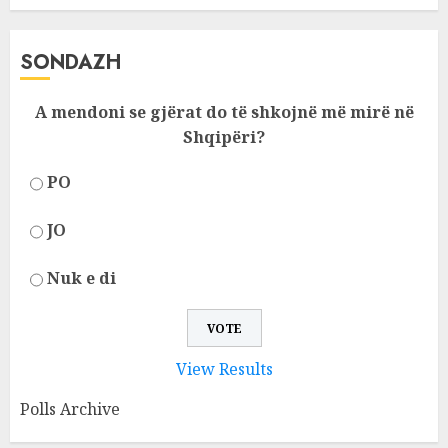
SONDAZH
A mendoni se gjërat do të shkojnë më mirë në
Shqipëri?
PO
JO
Nuk e di
View Results
Polls Archive