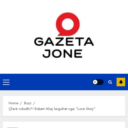
Skip
to
content
Primary
Menu
Home
Buzz
Çfarë ndodhi?! Robert Aliaj largohet nga “Love Story”