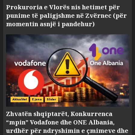
Prokuroria e Vlorës nis hetimet për
punime të paligjshme në Zvërnec (për
momentin asnjë i pandehur)
Aktualitet
E jona
Slider
Zhvatën shqiptarët, Konkurrenca
“mpin” Vodafone dhe ONE Albania,
urdhër për ndryshimin e çmimeve dhe