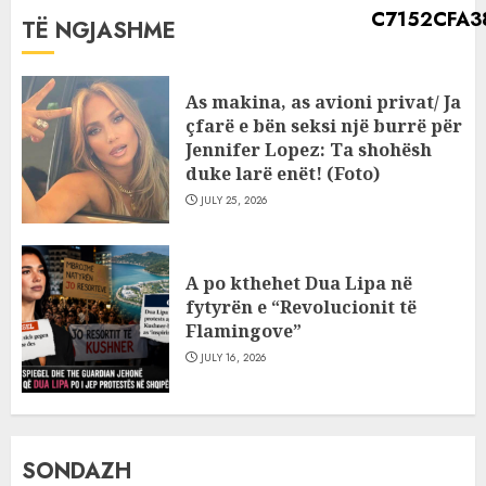
TË NGJASHME
As makina, as avioni privat/ Ja
çfarë e bën seksi një burrë për
Jennifer Lopez: Ta shohësh
duke larë enët! (Foto)
JULY 25, 2026
A po kthehet Dua Lipa në
fytyrën e “Revolucionit të
Flamingove”
JULY 16, 2026
SONDAZH