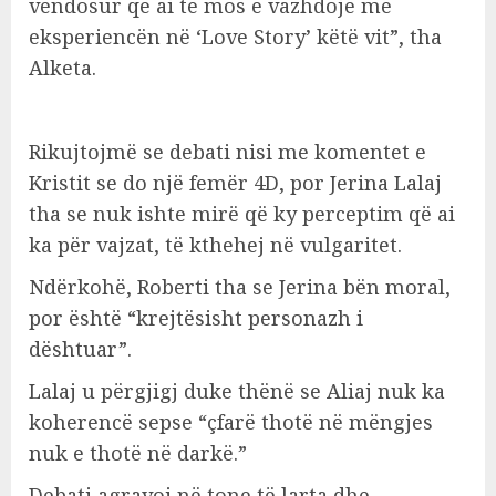
vendosur që ai të mos e vazhdojë më
eksperiencën në ‘Love Story’ këtë vit”, tha
Alketa.
Rikujtojmë se debati nisi me komentet e
Kristit se do një femër 4D, por Jerina Lalaj
tha se nuk ishte mirë që ky perceptim që ai
ka për vajzat, të kthehej në vulgaritet.
Ndërkohë, Roberti tha se Jerina bën moral,
por është “krejtësisht personazh i
dështuar”.
Lalaj u përgjigj duke thënë se Aliaj nuk ka
koherencë sepse “çfarë thotë në mëngjes
nuk e thotë në darkë.”
Debati agravoi në tone të larta dhe