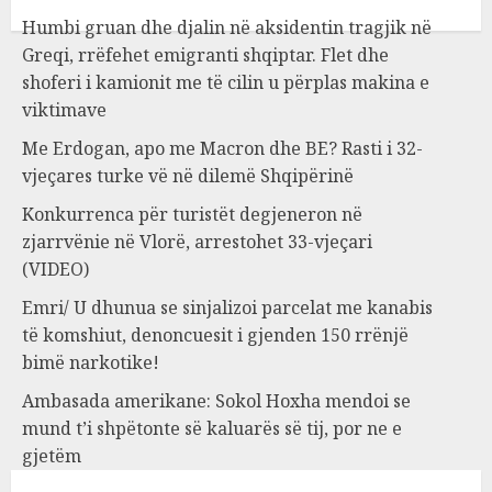
Humbi gruan dhe djalin në aksidentin tragjik në
Greqi, rrëfehet emigranti shqiptar. Flet dhe
shoferi i kamionit me të cilin u përplas makina e
viktimave
Me Erdogan, apo me Macron dhe BE? Rasti i 32-
vjeçares turke vë në dilemë Shqipërinë
Konkurrenca për turistët degjeneron në
zjarrvënie në Vlorë, arrestohet 33-vjeçari
(VIDEO)
Emri/ U dhunua se sinjalizoi parcelat me kanabis
të komshiut, denoncuesit i gjenden 150 rrënjë
bimë narkotike!
Ambasada amerikane: Sokol Hoxha mendoi se
mund t’i shpëtonte së kaluarës së tij, por ne e
gjetëm