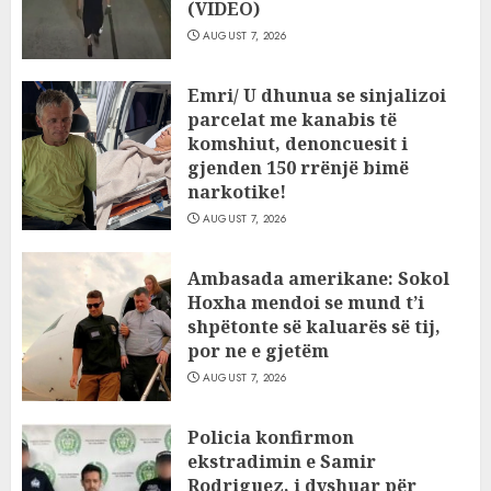
(VIDEO)
AUGUST 7, 2026
Emri/ U dhunua se sinjalizoi
parcelat me kanabis të
komshiut, denoncuesit i
gjenden 150 rrënjë bimë
narkotike!
AUGUST 7, 2026
Ambasada amerikane: Sokol
Hoxha mendoi se mund t’i
shpëtonte së kaluarës së tij,
por ne e gjetëm
AUGUST 7, 2026
Policia konfirmon
ekstradimin e Samir
Rodriguez, i dyshuar për