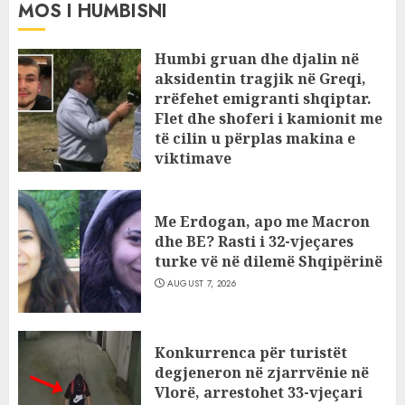
MOS I HUMBISNI
Humbi gruan dhe djalin në
aksidentin tragjik në Greqi,
rrëfehet emigranti shqiptar.
Flet dhe shoferi i kamionit me
të cilin u përplas makina e
viktimave
AUGUST 7, 2026
Me Erdogan, apo me Macron
dhe BE? Rasti i 32-vjeçares
turke vë në dilemë Shqipërinë
AUGUST 7, 2026
Konkurrenca për turistët
degjeneron në zjarrvënie në
Vlorë, arrestohet 33-vjeçari