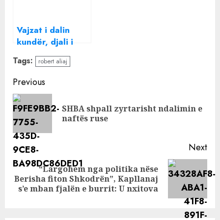
S’kam shkuar
ndonjëherë me…
Vajzat i dalin
kundër, djali i
Robert Aliaj merr
Tags:
robert aliaj
vendimin drastik
për Love Story
Continue
Previous
Reading
SHBA shpall zyrtarisht ndalimin e
Pre
naftës ruse
pos
Next
“Largohem nga politika nëse
Next
Berisha fiton Shkodrën”, Kapllanaj
post:
s’e mban fjalën e burrit: U nxitova