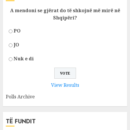
A mendoni se gjërat do të shkojnë më mirë në
Shqipëri?
PO
JO
Nuk e di
View Results
Polls Archive
TË FUNDIT