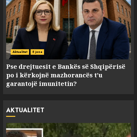
Aktualitet
E jona
Pse drejtuesit e Bankës së Shqipërisë
po i kërkojnë mazhorancës t’u
garantojë imunitetin?
AKTUALITET