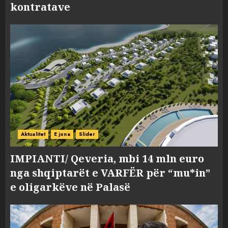
kontratave
Aktualitet
E jona
Slider
IMPIANTI/ Qeveria, mbi 14 mln euro
nga shqiptarët e VARFËR për “mu*in”
e oligarkëve në Palasë