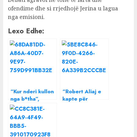
ofendime dhe si rrjedhojë Jerina u lagua
nga emisioni.
Lexo Edhe:
“Kur nderi kullon
“Robert Aliaj e
nga b*tha”,
kapte për
Robert Aliaj
b*thësh”- Ish-
degjeneron
konkurrentja e
vajzat e Love
“Love Story”
Story pas largimit
demaskon
të të birit
Marinela Hysës: