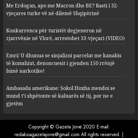
Me Erdogan, apo me Macron dhe BE? Rasti i 32-
Konkurrenca për turistët
vjeçares turke vë në dilemë Shqipërinë
degjeneron në zjarrvënie në
Vlorë, arrestohet 33-vjeçari
(VIDEO)
Konkurrenca për turistët degjeneron në
3
AUGUST 7, 2026
zjarrvënie në Vlorë, arrestohet 33-vjeçari (VIDEO)
Emri/ U dhunua se sinjalizoi
Emri/ U dhunua se sinjalizoi parcelat me kanabis
parcelat me kanabis të
të komshiut, denoncuesit i gjenden 150 rrënjë
komshiut, denoncuesit i
bimë narkotike!
gjenden 150 rrënjë bimë
narkotike!
4
Ambasada amerikane: Sokol Hoxha mendoi se
AUGUST 7, 2026
mund t’i shpëtonte së kaluarës së tij, por ne e
Ambasada amerikane: Sokol
gjetëm
Hoxha mendoi se mund t’i
shpëtonte së kaluarës së tij,
por ne e gjetëm
Copyright © Gazeta Jonë 2020 E-mail:
5
AUGUST 7, 2026
redaksiagazetajone@gmail.com All rights reserved.
|