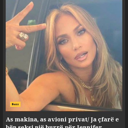
Buzz
As makina, as avioni privat/ Ja çfarë e
bën seksi një burrë për Jennifer