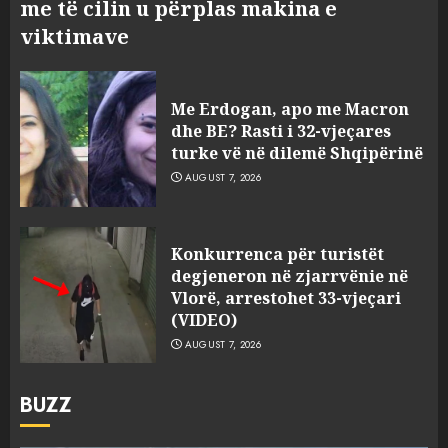
me të cilin u përplas makina e
viktimave
Me Erdogan, apo me Macron
dhe BE? Rasti i 32-vjeçares
turke vë në dilemë Shqipërinë
AUGUST 7, 2026
Konkurrenca për turistët
degjeneron në zjarrvënie në
Vlorë, arrestohet 33-vjeçari
(VIDEO)
AUGUST 7, 2026
BUZZ