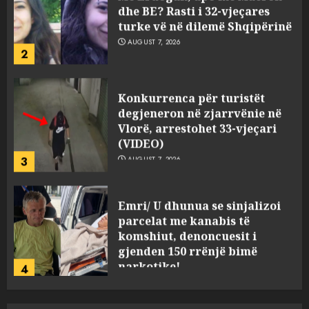
dhe BE? Rasti i 32-vjeçares
turke vë në dilemë Shqipërinë
AUGUST 7, 2026
2
Konkurrenca për turistët
degjeneron në zjarrvënie në
Vlorë, arrestohet 33-vjeçari
(VIDEO)
3
AUGUST 7, 2026
Emri/ U dhunua se sinjalizoi
parcelat me kanabis të
komshiut, denoncuesit i
gjenden 150 rrënjë bimë
narkotike!
4
AUGUST 7, 2026