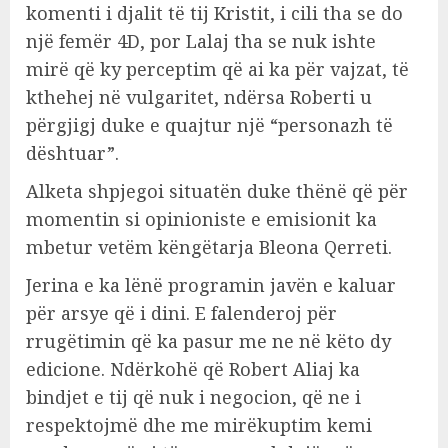
komenti i djalit të tij Kristit, i cili tha se do
një femër 4D, por Lalaj tha se nuk ishte
mirë që ky perceptim që ai ka për vajzat, të
kthehej në vulgaritet, ndërsa Roberti u
përgjigj duke e quajtur një “personazh të
dështuar”.
Alketa shpjegoi situatën duke thënë që për
momentin si opinioniste e emisionit ka
mbetur vetëm këngëtarja Bleona Qerreti.
Jerina e ka lënë programin javën e kaluar
për arsye që i dini. E falenderoj për
rrugëtimin që ka pasur me ne në këto dy
edicione. Ndërkohë që Robert Aliaj ka
bindjet e tij që nuk i negocion, që ne i
respektojmë dhe me mirëkuptim kemi