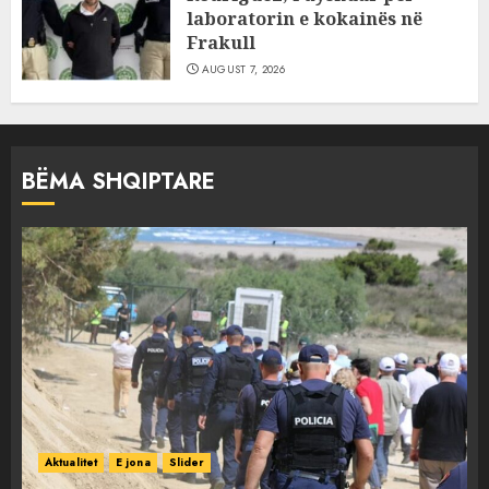
laboratorin e kokainës në
Frakull
AUGUST 7, 2026
BËMA SHQIPTARE
Aktualitet
E jona
Slider