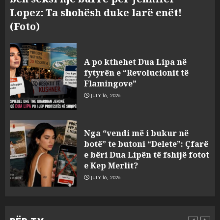
Lopez: Ta shohësh duke larë enët!
(Foto)
A po kthehet Dua Lipa në
fytyrën e “Revolucionit të
Flamingove”
JULY 16, 2026
Konkurrenca për turistët
Nga “vendi më i bukur në
degjeneron në zjarrvënie në
botë” te butoni “Delete”: Çfarë
Vlorë, arrestohet 33-vjeçari
e bëri Dua Lipën të fshijë fotot
(VIDEO)
e Kep Merlit?
3
AUGUST 7, 2026
JULY 16, 2026
Emri/ U dhunua se sinjalizoi
parcelat me kanabis të