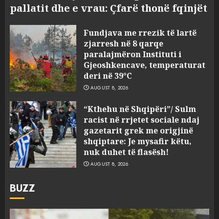
pallatit dhe e vrau: Çfarë thonë fqinjët
Fundjava me rrezik të lartë
zjarresh në 8 qarqe
paralajmëron Instituti i
Gjeoshkencave, temperaturat
deri në 39°C
AUGUST 8, 2026
“Kthehu në Shqipëri”/ Sulm
racist në rrjetet sociale ndaj
gazetarit grek me origjinë
shqiptare: Je mysafir këtu,
nuk duhet të flasësh!
AUGUST 8, 2026
BUZZ