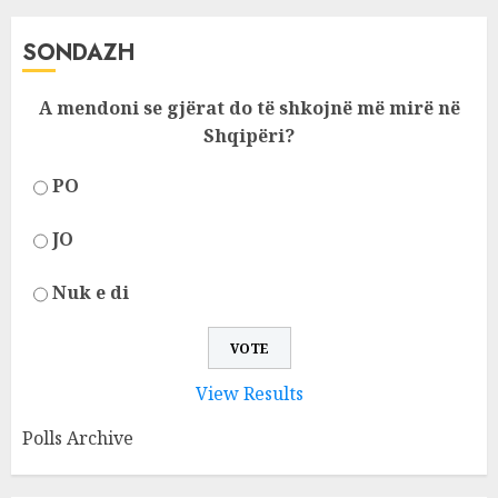
SONDAZH
A mendoni se gjërat do të shkojnë më mirë në
Shqipëri?
PO
JO
Nuk e di
View Results
Polls Archive