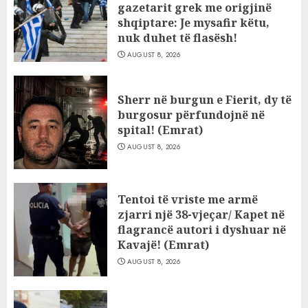
gazetarit grek me origjinë
shqiptare: Je mysafir këtu,
nuk duhet të flasësh!
AUGUST 8, 2026
Sherr në burgun e Fierit, dy të
burgosur përfundojnë në
spital! (Emrat)
AUGUST 8, 2026
Tentoi të vriste me armë
zjarri një 38-vjeçar/ Kapet në
flagrancë autori i dyshuar në
Kavajë! (Emrat)
AUGUST 8, 2026