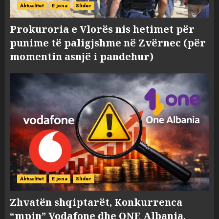
Aktualitet
E jona
Slider
Prokuroria e Vlorës nis hetimet për
punime të paligjshme në Zvërnec (për
momentin asnjë i pandehur)
Aktualitet
E jona
Slider
Zhvatën shqiptarët, Konkurrenca
“mpin” Vodafone dhe ONE Albania,