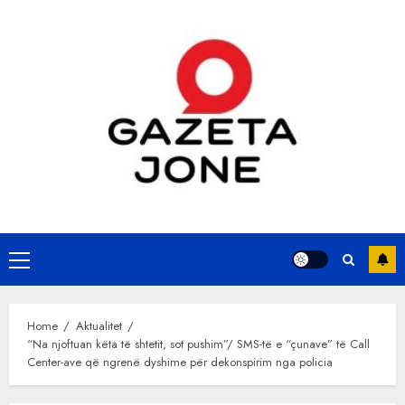
Skip
to
content
Primary
Menu
Home
Aktualitet
“Na njoftuan këta të shtetit, sot pushim”/ SMS-të e “çunave” të Call
Center-ave që ngrenë dyshime për dekonspirim nga policia