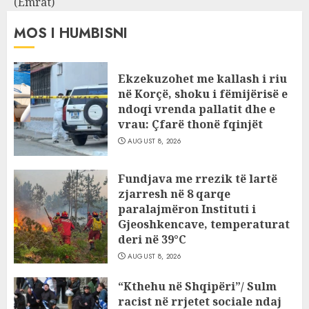
(Emrat)
MOS I HUMBISNI
Ekzekuzohet me kallash i riu
në Korçë, shoku i fëmijërisë e
ndoqi vrenda pallatit dhe e
vrau: Çfarë thonë fqinjët
AUGUST 8, 2026
Fundjava me rrezik të lartë
zjarresh në 8 qarqe
paralajmëron Instituti i
Gjeoshkencave, temperaturat
deri në 39°C
AUGUST 8, 2026
“Kthehu në Shqipëri”/ Sulm
racist në rrjetet sociale ndaj