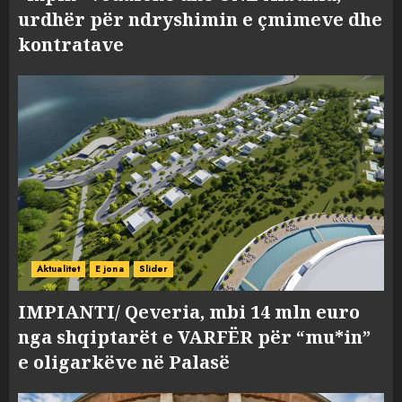
urdhër për ndryshimin e çmimeve dhe
kontratave
Aktualitet
E jona
Slider
IMPIANTI/ Qeveria, mbi 14 mln euro
nga shqiptarët e VARFËR për “mu*in”
e oligarkëve në Palasë