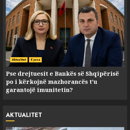
Aktualitet
E jona
Pse drejtuesit e Bankës së Shqipërisë
po i kërkojnë mazhorancës t’u
garantojë imunitetin?
AKTUALITET