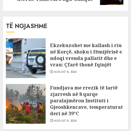
TË NGJASHME
Ekzekuzohet me kallash i riu
në Korçë, shoku i fëmijërisë e
ndoqi vrenda pallatit dhe e
vrau: Çfarë thonë fqinjët
AUGUST 8, 2026
Fundjava me rrezik të lartë
zjarresh në 8 qarqe
paralajmëron Instituti i
Gjeoshkencave, temperaturat
deri në 39°C
AUGUST 8, 2026