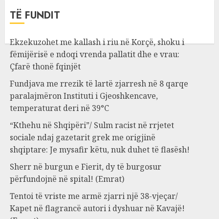
TË FUNDIT
Ekzekuzohet me kallash i riu në Korçë, shoku i
fëmijërisë e ndoqi vrenda pallatit dhe e vrau:
Çfarë thonë fqinjët
Fundjava me rrezik të lartë zjarresh në 8 qarqe
paralajmëron Instituti i Gjeoshkencave,
temperaturat deri në 39°C
“Kthehu në Shqipëri”/ Sulm racist në rrjetet
sociale ndaj gazetarit grek me origjinë
shqiptare: Je mysafir këtu, nuk duhet të flasësh!
Sherr në burgun e Fierit, dy të burgosur
përfundojnë në spital! (Emrat)
Tentoi të vriste me armë zjarri një 38-vjeçar/
Kapet në flagrancë autori i dyshuar në Kavajë!