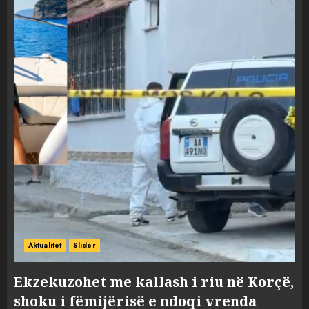
Aktualitet
Slider
Ekzekuzohet me kallash i riu në Korçë,
shoku i fëmijërisë e ndoqi vrenda