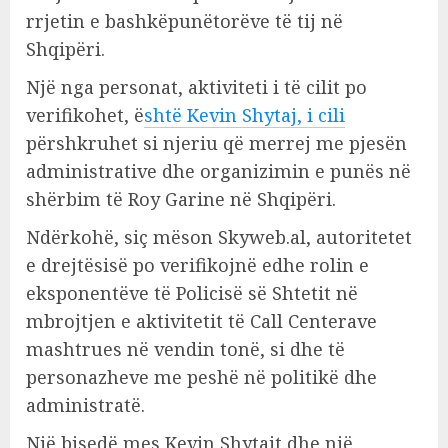
rrjetin e bashkëpunëtorëve të tij në
Shqipëri.
Një nga personat, aktiviteti i të cilit po
verifikohet, ë
shtë Kevin Shytaj, i cili
përshkruhet si njeriu që merrej me pjesën
administrative dhe organizimin e punës në
shërbim të Roy Garine në Shqipëri.
Ndërkohë, siç mëson Skyweb.al, autoritetet
e drejtësisë po verifikojnë edhe rolin e
eksponentëve të Policisë së Shtetit në
mbrojtjen e aktivitetit të Call Centerave
mashtrues në vendin tonë, si dhe të
personazheve me peshë në politikë dhe
administratë.
Një bisedë mes Kevin Shytajt dhe një