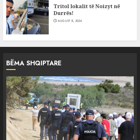
Tritol lokalit të Noizyt në
Durrës!
AUGUST 8, 2026
BËMA SHQIPTARE