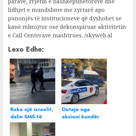
parave, rrjetin e bashkëpunëtorëve dhe
lidhjet e mundshme me zyrtarë apo
punonjës të institucioneve që dyshohet se
kanë mbrojtur ose dekonspiruar aktivitetin
e Call Centerave mashtrues. /skyweb.al
Lexo Edhe:
Koka një izraelit,
Detaje nga
dalin SMS-të
aksioni kundër
“çunave” të Call
Call Center-ave
Centerave në
mashtrues në