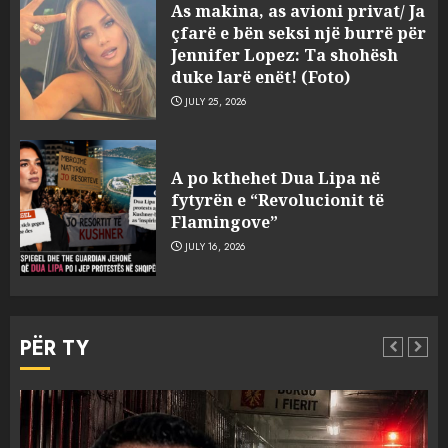
As makina, as avioni privat/ Ja
çfarë e bën seksi një burrë për
Jennifer Lopez: Ta shohësh
duke larë enët! (Foto)
JULY 25, 2026
“Kthehu në Shqipëri”/ Sulm
racist në rrjetet sociale ndaj
A po kthehet Dua Lipa në
gazetarit grek me origjinë
fytyrën e “Revolucionit të
shqiptare: Je mysafir këtu,
Flamingove”
nuk duhet të flasësh!
3
JULY 16, 2026
AUGUST 8, 2026
Sherr në burgun e Fierit, dy të
burgosur përfundojnë në
PËR TY
spital! (Emrat)
AUGUST 8, 2026
4