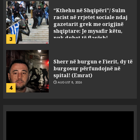
“Kthehu në Shqipëri”/ Sulm
racist në rrjetet sociale ndaj
gazetarit grek me origjinë
shqiptare: Je mysafir këtu,
nuk duhet të flasësh!
3
AUGUST 8, 2026
Sherr në burgun e Fierit, dy të
burgosur përfundojnë në
spital! (Emrat)
AUGUST 8, 2026
4
Tentoi të vriste me armë
zjarri një 38-vjeçar/ Kapet në
flagrancë autori i dyshuar në
Kavajë! (Emrat)
5
AUGUST 8, 2026