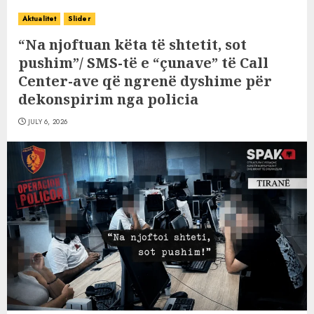
Aktualitet
Slider
“Na njoftuan këta të shtetit, sot
pushim”/ SMS-të e “çunave” të Call
Center-ave që ngrenë dyshime për
dekonspirim nga policia
JULY 6, 2026