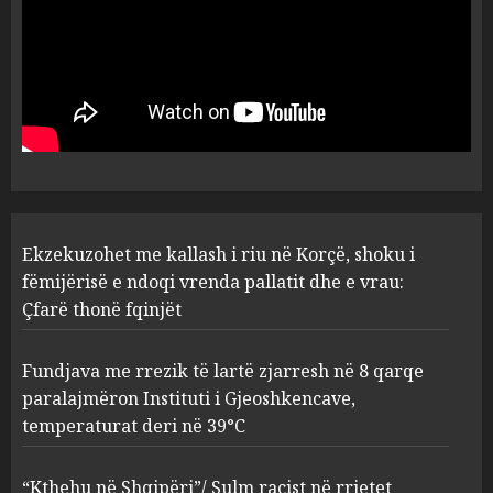
Ekzekuzohet me kallash i riu
në Korçë, shoku i fëmijërisë e
ndoqi vrenda pallatit dhe e
vrau: Çfarë thonë fqinjët
1
AUGUST 8, 2026
Fundjava me rrezik të lartë
Ekzekuzohet me kallash i riu në Korçë, shoku i
zjarresh në 8 qarqe
paralajmëron Instituti i
fëmijërisë e ndoqi vrenda pallatit dhe e vrau:
Gjeoshkencave, temperaturat
Çfarë thonë fqinjët
deri në 39°C
2
AUGUST 8, 2026
Fundjava me rrezik të lartë zjarresh në 8 qarqe
paralajmëron Instituti i Gjeoshkencave,
“Kthehu në Shqipëri”/ Sulm
temperaturat deri në 39°C
racist në rrjetet sociale ndaj
gazetarit grek me origjinë
shqiptare: Je mysafir këtu,
“Kthehu në Shqipëri”/ Sulm racist në rrjetet