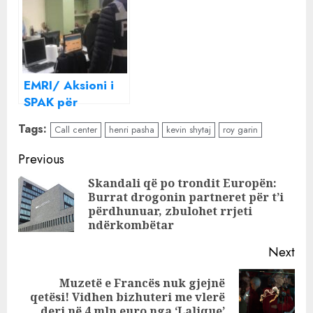
Tiranë, ku i kanë
Tiranë, SPAK-
zyrat dhe kush
AMP finalizojnë
janë Kevin dhe
me sukses
Henri
operacionin.
Zbulohet pronari
EMRI/ Aksioni i
SPAK për
goditjen e Call
Tags:
Call center
henri pasha
kevin shytaj
roy garin
Center-ave,
identifikohet
Continue
Previous
polici i shoqëruar
Reading
Skandali që po trondit Europën:
Burrat drogonin partneret për t’i
Pre
përdhunuar, zbulohet rrjeti
pos
ndërkombëtar
Next
Muzetë e Francës nuk gjejnë
Next
qetësi! Vidhen bizhuteri me vlerë
post:
deri në 4 mln euro nga ‘Lalique’