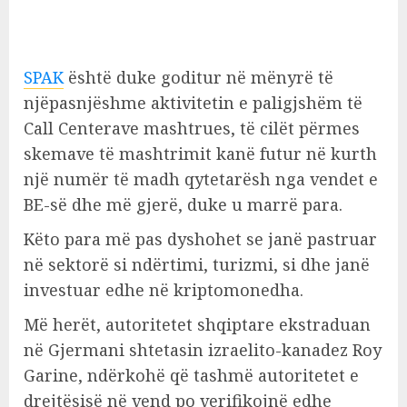
SPAK
është duke goditur në mënyrë të
njëpasnjëshme aktivitetin e paligjshëm të
Call Centerave mashtrues, të cilët përmes
skemave të mashtrimit kanë futur në kurth
një numër të madh qytetarësh nga vendet e
BE-së dhe më gjerë, duke u marrë para.
Këto para më pas dyshohet se janë pastruar
në sektorë si ndërtimi, turizmi, si dhe janë
investuar edhe në kriptomonedha.
Më herët, autoritetet shqiptare ekstraduan
në Gjermani shtetasin izraelito-kanadez Roy
Garine, ndërkohë që tashmë autoritetet e
drejtësisë në vend po verifikojnë edhe