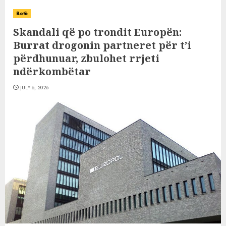
Botë
Skandali që po trondit Europën:
Burrat drogonin partneret për t’i
përdhunuar, zbulohet rrjeti
ndërkombëtar
JULY 6, 2026