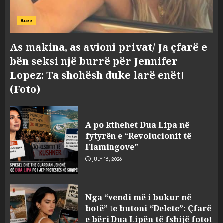
Buzz
As makina, as avioni privat/ Ja çfarë e
bën seksi një burrë për Jennifer
Lopez: Ta shohësh duke larë enët!
(Foto)
Bashkitë (socialiste) që do
shkrihen, nisin aksionin
A po kthehet Dua Lipa në
kundër propozimit të
fytyrën e “Revolucionit të
mazhorancës
Flamingove”
3
AUGUST 6, 2026
JULY 16, 2026
Mungesa e reshjeve: Fierza në
Nga “vendi më i bukur në
gjëndje alarmante, KESH blen
botë” te butoni “Delete”: Çfarë
41.5 milionë euro energji për
e bëri Dua Lipën të fshijë fotot
periudhën korrik-shtator