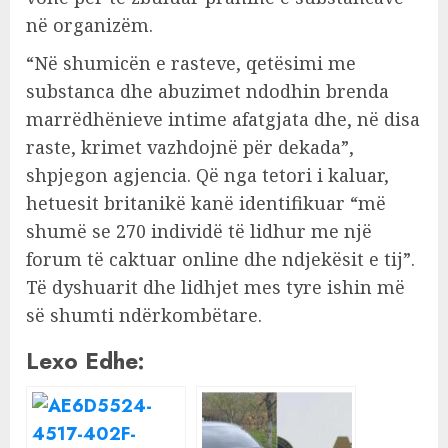
në organizëm.
“Në shumicën e rasteve, qetësimi me
substanca dhe abuzimet ndodhin brenda
marrëdhënieve intime afatgjata dhe, në disa
raste, krimet vazhdojnë për dekada”,
shpjegon agjencia. Që nga tetori i kaluar,
hetuesit britanikë kanë identifikuar “më
shumë se 270 individë të lidhur me një
forum të caktuar online dhe ndjekësit e tij”.
Të dyshuarit dhe lidhjet mes tyre ishin më
së shumti ndërkombëtare.
Lexo Edhe: