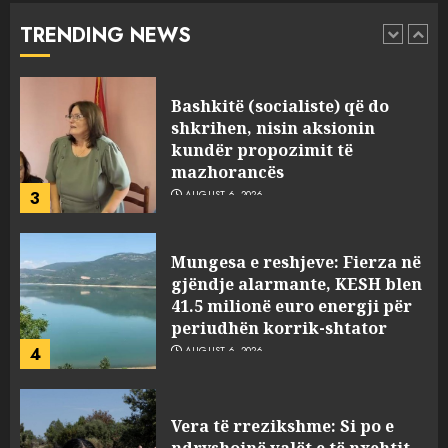
përmirësojnë cilësinë e gjumit
AUGUST 6, 2026
TRENDING NEWS
2
Bashkitë (socialiste) që do
shkrihen, nisin aksionin
kundër propozimit të
mazhorancës
3
AUGUST 6, 2026
Mungesa e reshjeve: Fierza në
gjëndje alarmante, KESH blen
41.5 milionë euro energji për
periudhën korrik-shtator
4
AUGUST 6, 2026
Vera të rrezikshme: Si po e
ndryshojnë valët e të nxehtit