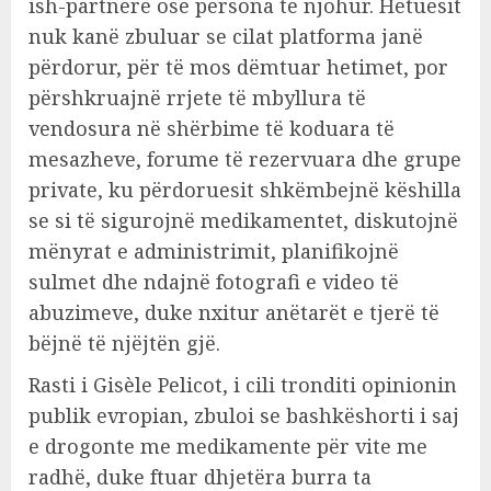
ish-partnerë ose persona të njohur. Hetuesit
nuk kanë zbuluar se cilat platforma janë
përdorur, për të mos dëmtuar hetimet, por
përshkruajnë rrjete të mbyllura të
vendosura në shërbime të koduara të
mesazheve, forume të rezervuara dhe grupe
private, ku përdoruesit shkëmbejnë këshilla
se si të sigurojnë medikamentet, diskutojnë
mënyrat e administrimit, planifikojnë
sulmet dhe ndajnë fotografi e video të
abuzimeve, duke nxitur anëtarët e tjerë të
bëjnë të njëjtën gjë.
Rasti i Gisèle Pelicot, i cili tronditi opinionin
publik evropian, zbuloi se bashkëshorti i saj
e drogonte me medikamente për vite me
radhë, duke ftuar dhjetëra burra ta