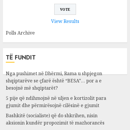
View Results
Polls Archive
TË FUNDIT
Nga pushimet në Dhërmi, Rama u shpjegon
shqiptarëve se çfarë është “BESA”… por a e
besojnë më shqiptarët?
5 pije që ndihmojnë në uljen e kortizolit para
gjumit dhe përmirësojnë cilësinë e gjumit
Bashkitë (socialiste) që do shkrihen, nisin
aksionin kundër propozimit të mazhorancës