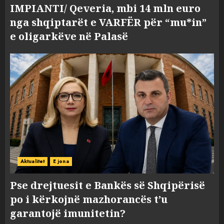
IMPIANTI/ Qeveria, mbi 14 mln euro
nga shqiptarët e VARFËR për “mu*in”
e oligarkëve në Palasë
Aktualitet
E jona
Pse drejtuesit e Bankës së Shqipërisë
po i kërkojnë mazhorancës t’u
garantojë imunitetin?