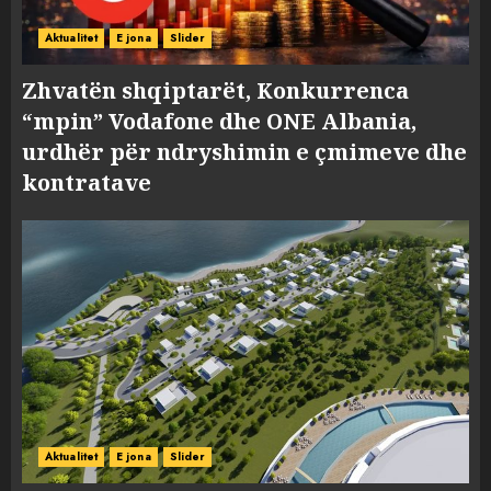
Aktualitet
E jona
Slider
Zhvatën shqiptarët, Konkurrenca
“mpin” Vodafone dhe ONE Albania,
urdhër për ndryshimin e çmimeve dhe
kontratave
Aktualitet
E jona
Slider