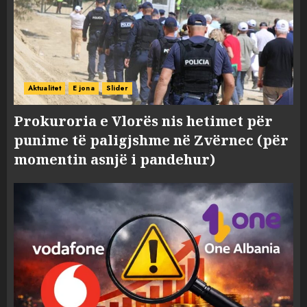
Aktualitet
E jona
Slider
Prokuroria e Vlorës nis hetimet për
punime të paligjshme në Zvërnec (për
momentin asnjë i pandehur)