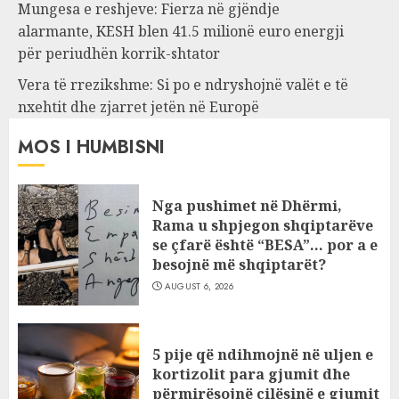
Mungesa e reshjeve: Fierza në gjëndje
alarmante, KESH blen 41.5 milionë euro energji
për periudhën korrik-shtator
Vera të rrezikshme: Si po e ndryshojnë valët e të
nxehtit dhe zjarret jetën në Europë
MOS I HUMBISNI
Nga pushimet në Dhërmi,
Rama u shpjegon shqiptarëve
se çfarë është “BESA”… por a e
besojnë më shqiptarët?
AUGUST 6, 2026
5 pije që ndihmojnë në uljen e
kortizolit para gjumit dhe
përmirësojnë cilësinë e gjumit