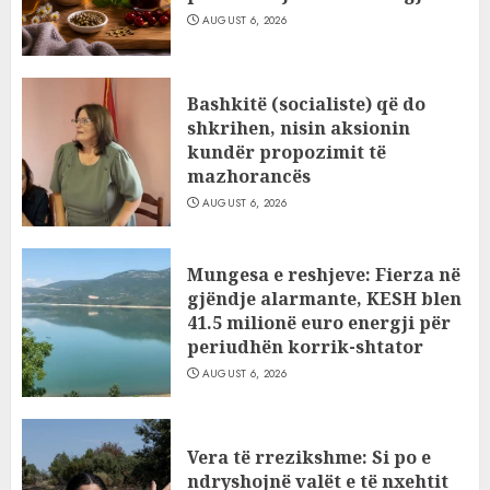
AUGUST 6, 2026
Bashkitë (socialiste) që do
shkrihen, nisin aksionin
kundër propozimit të
mazhorancës
AUGUST 6, 2026
Mungesa e reshjeve: Fierza në
gjëndje alarmante, KESH blen
41.5 milionë euro energji për
periudhën korrik-shtator
AUGUST 6, 2026
Vera të rrezikshme: Si po e
ndryshojnë valët e të nxehtit