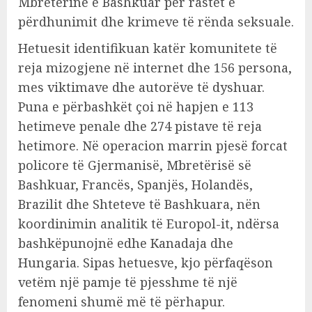
Mbretërinë e Bashkuar për rastet e
përdhunimit dhe krimeve të rënda seksuale.
Hetuesit identifikuan katër komunitete të
reja mizogjene në internet dhe 156 persona,
mes viktimave dhe autorëve të dyshuar.
Puna e përbashkët çoi në hapjen e 113
hetimeve penale dhe 274 pistave të reja
hetimore. Në operacion marrin pjesë forcat
policore të Gjermanisë, Mbretërisë së
Bashkuar, Francës, Spanjës, Holandës,
Brazilit dhe Shteteve të Bashkuara, nën
koordinimin analitik të Europol-it, ndërsa
bashkëpunojnë edhe Kanadaja dhe
Hungaria. Sipas hetuesve, kjo përfaqëson
vetëm një pamje të pjesshme të një
fenomeni shumë më të përhapur.