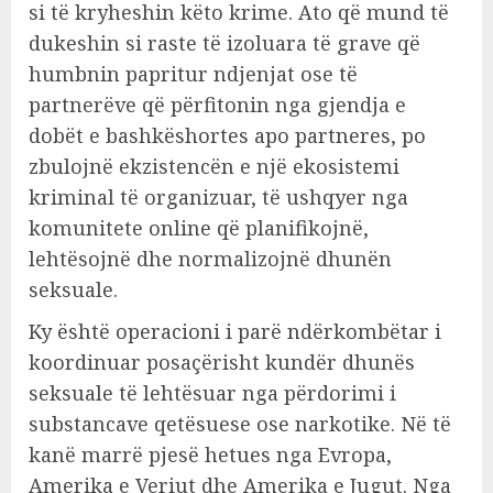
si të kryheshin këto krime. Ato që mund të
dukeshin si raste të izoluara të grave që
humbnin papritur ndjenjat ose të
partnerëve që përfitonin nga gjendja e
dobët e bashkëshortes apo partneres, po
zbulojnë ekzistencën e një ekosistemi
kriminal të organizuar, të ushqyer nga
komunitete online që planifikojnë,
lehtësojnë dhe normalizojnë dhunën
seksuale.
Ky është operacioni i parë ndërkombëtar i
koordinuar posaçërisht kundër dhunës
seksuale të lehtësuar nga përdorimi i
substancave qetësuese ose narkotike. Në të
kanë marrë pjesë hetues nga Evropa,
Amerika e Veriut dhe Amerika e Jugut. Nga