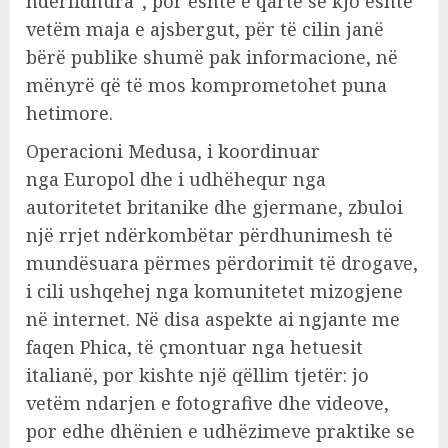
ndërlidhura”, por është e qartë se kjo është
vetëm maja e ajsbergut, për të cilin janë
bërë publike shumë pak informacione, në
mënyrë që të mos komprometohet puna
hetimore.
Operacioni Medusa, i koordinuar
nga Europol dhe i udhëhequr nga
autoritetet britanike dhe gjermane, zbuloi
një rrjet ndërkombëtar përdhunimesh të
mundësuara përmes përdorimit të drogave,
i cili ushqehej nga komunitetet mizogjene
në internet. Në disa aspekte ai ngjante me
faqen Phica, të çmontuar nga hetuesit
italianë, por kishte një qëllim tjetër: jo
vetëm ndarjen e fotografive dhe videove,
por edhe dhënien e udhëzimeve praktike se