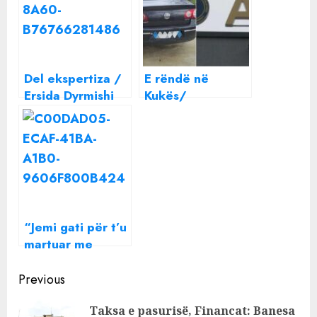
Del ekspertiza /
E rëndë në
Ersida Dyrmishi
Kukës/
nuk është
Arrestohet polici,
përdhunuar, ka
dyshohet se ka
dashur vetë,
përdhunuar një
bandilli Marjus
grua
Musaku ende në
burg
“Jemi gati për t’u
martuar me
Europën, por nuk
Continue
do ketë muzikë”,
Previous
Rama: Si i
Reading
Taksa e pasurisë, Financat: Banesa
shërben Rusisë