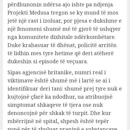
përdhunonin ndërsa ajo ishte pa ndjenja.
Projekti Medusa tregon se ky mund të mos
jetë një rast i izoluar, por pjesa e dukshme e
një fenomeni shumë më të gjerë të ushqyer
nga komunitete dixhitale ndërkombëtare.
Duke krahasuar të dhënat, policitë arritën
të lidhin mes tyre hetime që deri atëherë
dukeshin si episode të veçuara.
Sipas agjencisë britanike, numri real i
viktimave është shumë më i lartë se ai i
identifikuar deri tani: shumë prej tyre nuk e
kujtojnë çfarë ka ndodhur, ua atribuojnë
simptomat shkaqeve të tjera ose nuk
denoncojnë për shkak të turpit. Dhe kur
mbërrijnë në spital, shpesh është tepër
vonë për të zbuluar praninë e substancave