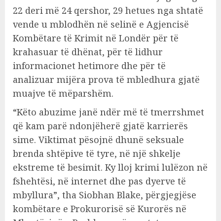
22 deri më 24 qershor, 29 hetues nga shtatë
vende u mblodhën në selinë e Agjencisë
Kombëtare të Krimit në Londër për të
krahasuar të dhënat, për të lidhur
informacionet hetimore dhe për të
analizuar mijëra prova të mbledhura gjatë
muajve të mëparshëm.
“Këto abuzime janë ndër më të tmerrshmet
që kam parë ndonjëherë gjatë karrierës
sime. Viktimat pësojnë dhunë seksuale
brenda shtëpive të tyre, në një shkelje
ekstreme të besimit. Ky lloj krimi lulëzon në
fshehtësi, në internet dhe pas dyerve të
mbyllura”, tha Siobhan Blake, përgjegjëse
kombëtare e Prokurorisë së Kurorës në