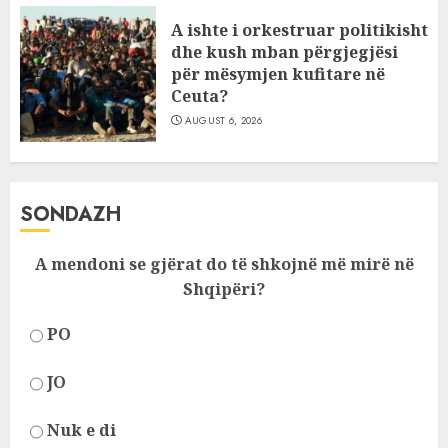
A ishte i orkestruar politikisht
dhe kush mban përgjegjësi
për mësymjen kufitare në
Ceuta?
AUGUST 6, 2026
SONDAZH
A mendoni se gjërat do të shkojnë më mirë në
Shqipëri?
PO
JO
Nuk e di