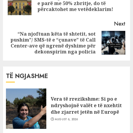
Pre
e parë me 50% zbritje, do të
presioni i
pos
përcaktohet me vetëdeklarim!
popujve ndaj
qeverive që kanë
Next
vendosur
sanksione
“Na njoftuan këta të shtetit, sot
pushim”/ SMS-të e “çunave” të Call
Next
Center-ave që ngrenë dyshime për
post:
dekonspirim nga policia
TË NGJASHME
Vera të rrezikshme: Si po e
ndryshojnë valët e të nxehtit
dhe zjarret jetën në Europë
AUGUST 6, 2026