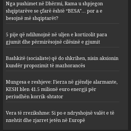
Nga pushimet në Dhërmi, Rama u shpjegon
shkrihen, nisin aksionin
kundër propozimit të
shqiptarëve se çfarë është “BESA”… por a e
mazhorancës
besojnë më shqiptarët?
3
AUGUST 6, 2026
5 pije që ndihmojnë në uljen e kortizolit para
gjumit dhe përmirësojnë cilësinë e gjumit
Mungesa e reshjeve: Fierza në
gjëndje alarmante, KESH blen
41.5 milionë euro energji për
Bashkitë (socialiste) që do shkrihen, nisin aksionin
periudhën korrik-shtator
kundër propozimit të mazhorancës
4
AUGUST 6, 2026
Mungesa e reshjeve: Fierza në gjëndje alarmante,
KESH blen 41.5 milionë euro energji për
Vera të rrezikshme: Si po e
periudhën korrik-shtator
ndryshojnë valët e të nxehtit
dhe zjarret jetën në Europë
AUGUST 6, 2026
Vera të rrezikshme: Si po e ndryshojnë valët e të
5
nxehtit dhe zjarret jetën në Europë