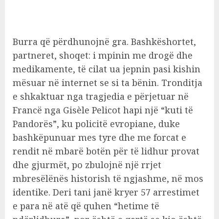
Burra që përdhunojnë gra. Bashkëshortet,
partneret, shoqet: i mpinin me drogë dhe
medikamente, të cilat ua jepnin pasi kishin
mësuar në internet se si ta bënin. Tronditja
e shkaktuar nga tragjedia e përjetuar në
Francë nga Gisèle Pelicot hapi një “kuti të
Pandorës”, ku policitë evropiane, duke
bashkëpunuar mes tyre dhe me forcat e
rendit në mbarë botën për të lidhur provat
dhe gjurmët, po zbulojnë një rrjet
mbresëlënës historish të ngjashme, në mos
identike. Deri tani janë kryer 57 arrestimet
e para në atë që quhen “hetime të