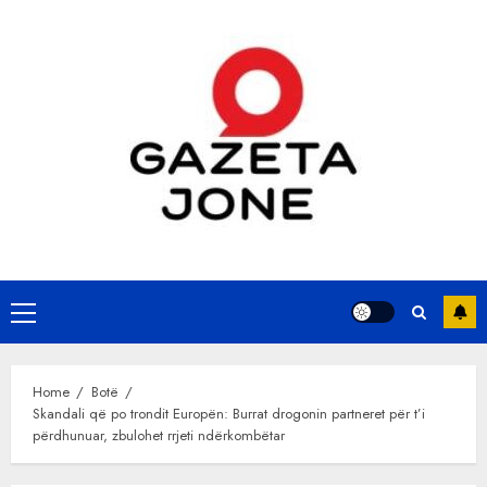
Skip
to
content
Primary
Menu
Home
Botë
Skandali që po trondit Europën: Burrat drogonin partneret për t’i
përdhunuar, zbulohet rrjeti ndërkombëtar