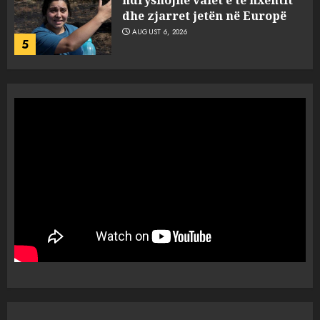
dhe zjarret jetën në Europë
AUGUST 6, 2026
5
Nga pushimet në Dhërmi,
Rama u shpjegon shqiptarëve
se çfarë është “BESA”… por a e
besojnë më shqiptarët?
1
AUGUST 6, 2026
5 pije që ndihmojnë në uljen e
kortizolit para gjumit dhe
përmirësojnë cilësinë e gjumit
AUGUST 6, 2026
2
Bashkitë (socialiste) që do