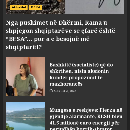
Aktualitet
OP-Ed
Nga pushimet në Dhërmi, Rama u
shpjegon shqiptarëve se çfarë është
“BESA”… por a e besojnë më
shqiptarët?
Bashkitë (socialiste) që do
shkrihen, nisin aksionin
kundër propozimit të
mazhorancës
AUGUST 6, 2026
Mungesa e reshjeve: Fierza në
gjëndje alarmante, KESH blen
41.5 milionë euro energji për
periudhën korrik-shtator