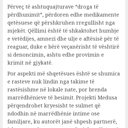
Përveç të ashtuquajturave “droga të
përdhunimit”, përdoren edhe medikamente
qetësuese që përshkruhen rregullisht nga
mjekët. Qëllimi është të shkaktohet humbje
e vetëdijes, amnezi dhe ulje e aftësisë për të
reaguar, duke e bërë veçanërisht të vështirë
si denoncimin, ashtu edhe provimin e
krimit në gjykatë.
Por aspekti më shqetësues është se shumica
e rasteve nuk lindin nga takime të
rastësishme në lokale nate, por brenda
marrëdhënieve të besimit. Projekti Medusa
përqendrohet kryesisht te sulmet që
ndodhin në marrëdhënie intime ose
familjare, ku autorët janë shpesh partnerë,