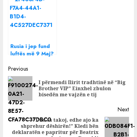
dashura e
Këshillit të
supozuar e
Luftës, Izraeli
Putinit shtatzënë
paralajmëron
për herë të tretë
Iranin: Nuk kemi
mbaruar!
Rusia i jep fund
luftës më 9 Maj?
Ministri Lavrov i
Continue
jep fund
Previous
dyshimeve
Reading
I përmendi Ilirit tradhtinë në “Big
Pre
Brother VIP” Einxhel zbulon
pos
bisedën me vajzën e tij
Next
“Dua ta takoj, edhe ajo ka
shprehur dëshirën!” Kledi bën
Next
deklaratën e papritur për Beatrix
post: