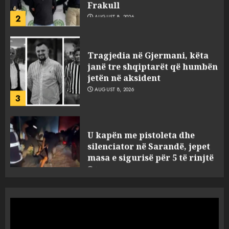
2
Tragjedia në Gjermani, këta
janë tre shqiptarët që humbën
jetën në aksident
AUGUST 8, 2026
3
U kapën me pistoleta dhe
silenciator në Sarandë, jepet
masa e sigurisë për 5 të rinjtë
AUGUST 8, 2026
4
Objekte misterioze fluturojnë
me shpejtësi mbi lagje të
banuara, Pentagoni publikon
dosje të reja mbi UFO-t