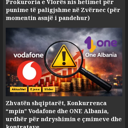
Prokuroria e Vlorës nis hetimet për
punime të paligjshme në Zvërnec (për
momentin asnjë i pandehur)
Aktualitet
E jona
Slider
Zhvatën shqiptarët, Konkurrenca
“mpin” Vodafone dhe ONE Albania,
urdhër për ndryshimin e çmimeve dhe
kontratave