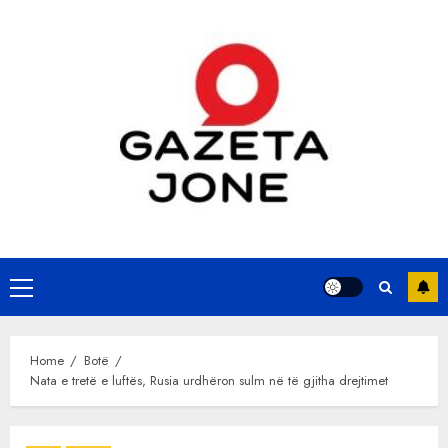
Skip
to
content
Primary
Menu
Home
Botë
Nata e tretë e luftës, Rusia urdhëron sulm në të gjitha drejtimet