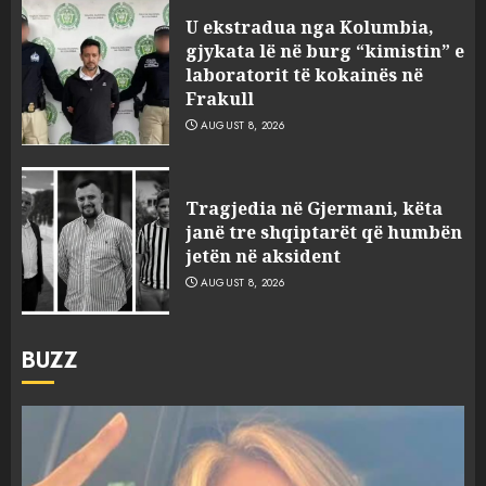
U ekstradua nga Kolumbia,
gjykata lë në burg “kimistin” e
laboratorit të kokainës në
Frakull
AUGUST 8, 2026
Tragjedia në Gjermani, këta
janë tre shqiptarët që humbën
jetën në aksident
AUGUST 8, 2026
BUZZ