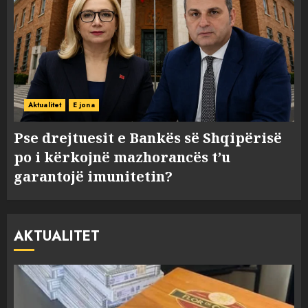
Aktualitet
E jona
Pse drejtuesit e Bankës së Shqipërisë
po i kërkojnë mazhorancës t’u
garantojë imunitetin?
AKTUALITET