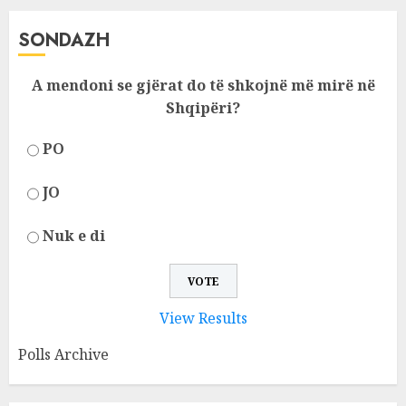
SONDAZH
A mendoni se gjërat do të shkojnë më mirë në
Shqipëri?
PO
JO
Nuk e di
View Results
Polls Archive