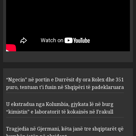
5
AUGUST 8, 2026
“Ngecin” në portin e Durrësit
dy ora Rolex dhe 351 puro,
tentuan t’i fusin në Shqipëri të
padeklaruara
1
AUGUST 8, 2026
U ekstradua nga Kolumbia,
“Ngecin” në portin e Durrësit dy ora Rolex dhe 351
gjykata lë në burg “kimistin” e
laboratorit të kokainës në
puro, tentuan t’i fusin në Shqipëri të padeklaruara
Frakull
2
AUGUST 8, 2026
U ekstradua nga Kolumbia, gjykata lë në burg
“kimistin” e laboratorit të kokainës në Frakull
Tragjedia në Gjermani, këta
Tragjedia në Gjermani, këta janë tre shqiptarët që
janë tre shqiptarët që humbën
jetën në aksident