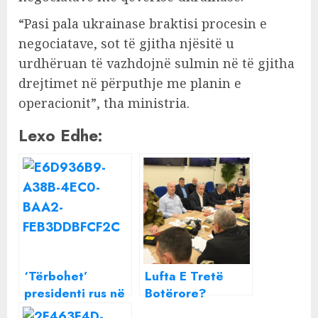
“Pasi pala ukrainase braktisi procesin e
negociatave, sot të gjitha njësitë u
urdhëruan të vazhdojnë sulmin në të gjitha
drejtimet në përputhje me planin e
operacionit”, tha ministria.
Lexo Edhe:
‘Tërbohet’
Lufta E Tretë
presidenti rus në
Botërore?
mes të luftës, e
Mbledhja e