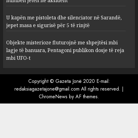
humbën jetën në aksident
AUGUST 8, 2026
3
U kapën me pistoleta dhe silenciator në Sarandë,
jepet masa e sigurisë për 5 të rinjtë
U kapën me pistoleta dhe
silenciator në Sarandë, jepet
Objekte misterioze fluturojnë me shpejtësi mbi
masa e sigurisë për 5 të rinjtë
lagje të banuara, Pentagoni publikon dosje të reja
AUGUST 8, 2026
mbi UFO-t
4
Objekte misterioze fluturojnë
Copyright © Gazeta Jonë 2020 E-mail:
me shpejtësi mbi lagje të
redaksiagazetajone@gmail.com All rights reserved.
|
banuara, Pentagoni publikon
ChromeNews
by AF themes.
dosje të reja mbi UFO-t
5
AUGUST 8, 2026