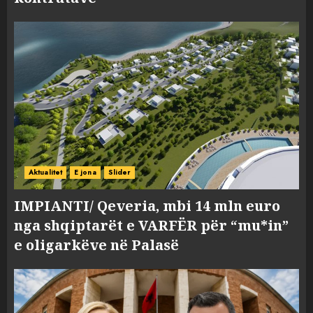
Aktualitet
E jona
Slider
IMPIANTI/ Qeveria, mbi 14 mln euro
nga shqiptarët e VARFËR për “mu*in”
e oligarkëve në Palasë