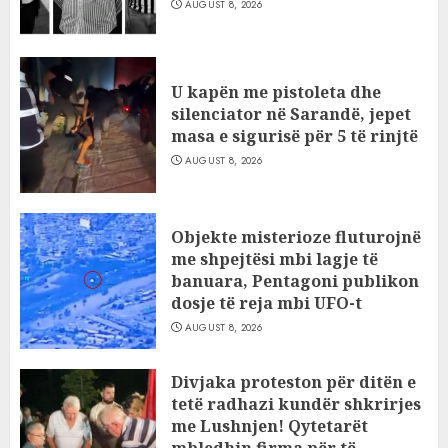
AUGUST 8, 2026
U kapën me pistoleta dhe
silenciator në Sarandë, jepet
masa e sigurisë për 5 të rinjtë
AUGUST 8, 2026
Objekte misterioze fluturojnë
me shpejtësi mbi lagje të
banuara, Pentagoni publikon
dosje të reja mbi UFO-t
AUGUST 8, 2026
Divjaka proteston për ditën e
tetë radhazi kundër shkrirjes
me Lushnjen! Qytetarët