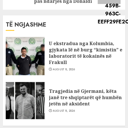
pas ndarjes nga Donaldi
TË NGJASHME
U ekstradua nga Kolumbia,
gjykata lë në burg “kimistin” e
laboratorit të kokainës në
Frakull
AUGUST 8, 2026
Tragjedia në Gjermani, këta
janë tre shqiptarët që humbën
jetën në aksident
AUGUST 8, 2026