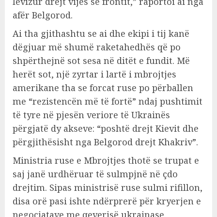
lëvizur drejt vijës së frontit,” raportoi ai nga
afër Belgorod.
Ai tha gjithashtu se ai dhe ekipi i tij kanë
dëgjuar më shumë raketahedhës që po
shpërthejnë sot sesa në ditët e fundit. Më
herët sot, një zyrtar i lartë i mbrojtjes
amerikane tha se forcat ruse po përballen
me “rezistencën më të fortë” ndaj pushtimit
të tyre në pjesën veriore të Ukrainës
përgjatë dy akseve: “poshtë drejt Kievit dhe
përgjithësisht nga Belgorod drejt Khakriv”.
Ministria ruse e Mbrojtjes thotë se trupat e
saj janë urdhëruar të sulmpjnë në çdo
drejtim. Sipas ministrisë ruse sulmi rifillon,
disa orë pasi ishte ndërprerë për kryerjen e
negociatave me qeverisë ukrainase.