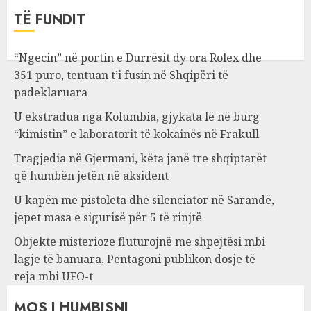
TË FUNDIT
“Ngecin” në portin e Durrësit dy ora Rolex dhe
351 puro, tentuan t’i fusin në Shqipëri të
padeklaruara
U ekstradua nga Kolumbia, gjykata lë në burg
“kimistin” e laboratorit të kokainës në Frakull
Tragjedia në Gjermani, këta janë tre shqiptarët
që humbën jetën në aksident
U kapën me pistoleta dhe silenciator në Sarandë,
jepet masa e sigurisë për 5 të rinjtë
Objekte misterioze fluturojnë me shpejtësi mbi
lagje të banuara, Pentagoni publikon dosje të
reja mbi UFO-t
MOS I HUMBISNI