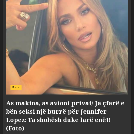
Buzz
As makina, as avioni privat/ Ja çfarë e
bën seksi një burrë për Jennifer
Lopez: Ta shohësh duke larë enët!
(Foto)