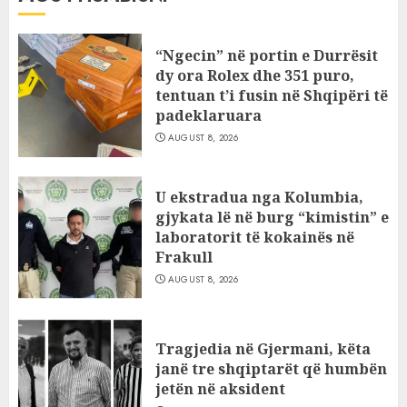
“Ngecin” në portin e Durrësit
dy ora Rolex dhe 351 puro,
tentuan t’i fusin në Shqipëri të
padeklaruara
AUGUST 8, 2026
U ekstradua nga Kolumbia,
gjykata lë në burg “kimistin” e
laboratorit të kokainës në
Frakull
AUGUST 8, 2026
Tragjedia në Gjermani, këta
janë tre shqiptarët që humbën
jetën në aksident