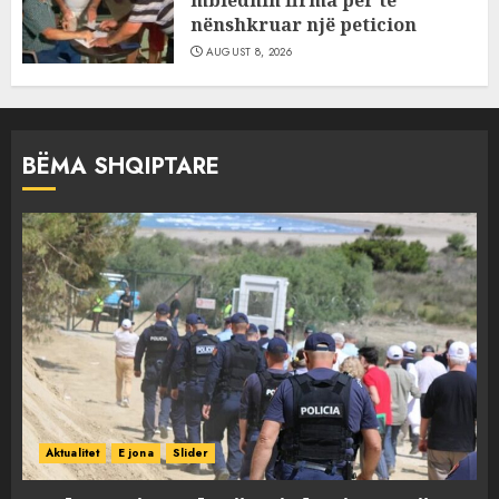
mbledhin firma për të
nënshkruar një peticion
AUGUST 8, 2026
BËMA SHQIPTARE
Aktualitet
E jona
Slider