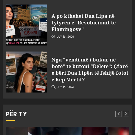
A po kthehet Dua Lipa në
fytyrën e “Revolucionit të
Flamingove”
JULY 16, 2026
Tragjedia në Gjermani, këta
Nga “vendi më i bukur në
janë tre shqiptarët që humbën
botë” te butoni “Delete”: Çfarë
jetën në aksident
e bëri Dua Lipën të fshijë fotot
AUGUST 8, 2026
e Kep Merlit?
3
JULY 16, 2026
U kapën me pistoleta dhe
silenciator në Sarandë, jepet
PËR TY
masa e sigurisë për 5 të rinjtë
AUGUST 8, 2026
4