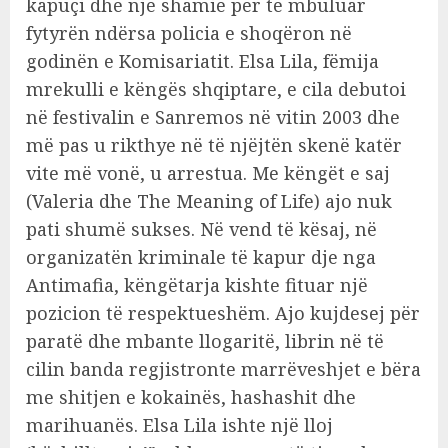
kapuçi dhe një shamie për të mbuluar
fytyrën ndërsa policia e shoqëron në
godinën e Komisariatit. Elsa Lila, fëmija
mrekulli e këngës shqiptare, e cila debutoi
në festivalin e Sanremos në vitin 2003 dhe
më pas u rikthye në të njëjtën skenë katër
vite më vonë, u arrestua. Me këngët e saj
(Valeria dhe The Meaning of Life) ajo nuk
pati shumë sukses. Në vend të kësaj, në
organizatën kriminale të kapur dje nga
Antimafia, këngëtarja kishte fituar një
pozicion të respektueshëm. Ajo kujdesej për
paratë dhe mbante llogaritë, librin në të
cilin banda regjistronte marrëveshjet e bëra
me shitjen e kokainës, hashashit dhe
marihuanës. Elsa Lila ishte një lloj