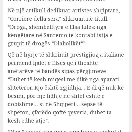
Në një artikull dedikuar artistes shqiptare,
“Corriere della sera” shkruan në titull:
“Droga, shëmbëlltyra e Elsa Lilës: nga
këngëtare në Sanremo te kontabilistja e
grupit të drogës “Diabolikët””
Që në hyrje të shkrimit prestigjiozja italiane
përmend fjalët e Elsës që i thoshte
anëtarëve të bandës sipas përgjimeve
“Duhet të kesh miqësi me dikë nga aparati
shtetëror. Kjo është zgjidhja… E di që nuk ke
besim, por një lidhje në shtet është e
dobishme… si në Shqipëri… sepse të
shpëton, çfarëdo qoftë qeveria, duhet ta
kesh edhe atje”.
“Nga “këngëtarja më e famshme e shekullit