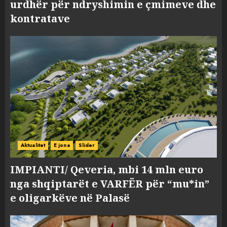
urdhër për ndryshimin e çmimeve dhe
kontratave
Aktualitet
E jona
Slider
IMPIANTI/ Qeveria, mbi 14 mln euro
nga shqiptarët e VARFËR për “mu*in”
e oligarkëve në Palasë