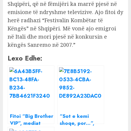
Shqipëri, që në fëmijëri ka marrë pjesë në
emisione të ndryshme televizive. Ajo fitoi dy
herë radhazi “Festivalin Kombëtar të
Këngës” në Shqipëri. Më vonë ajo emigroi
në Itali dhe mori pjesë në konkursin e
këngës Sanremo në 2007.”
Lexo Edhe:
Fitoi “Big Brother
“Sot e kemi
VIP”, mediat
shoqe, por…”,
italiane shkruajnë
çfarë e lidh Elsa