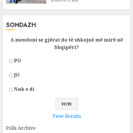
AUGUST 8, 2026
SONDAZH
A mendoni se gjërat do të shkojnë më mirë në
Shqipëri?
PO
JO
Nuk e di
View Results
Polls Archive