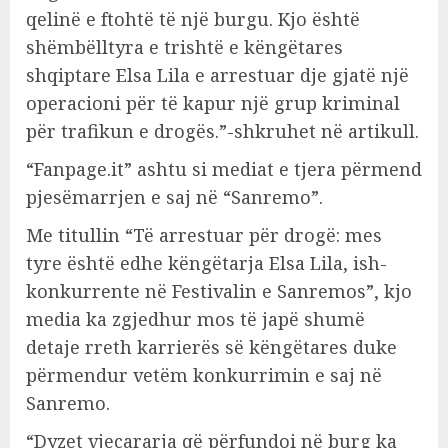
qelinë e ftohtë të një burgu. Kjo është
shëmbëlltyra e trishtë e këngëtares
shqiptare Elsa Lila e arrestuar dje gjatë një
operacioni për të kapur një grup kriminal
për trafikun e drogës.”-shkruhet në artikull.
“Fanpage.it” ashtu si mediat e tjera përmend
pjesëmarrjen e saj në “Sanremo”.
Me titullin “Të arrestuar për drogë: mes
tyre është edhe këngëtarja Elsa Lila, ish-
konkurrente në Festivalin e Sanremos”, kjo
media ka zgjedhur mos të japë shumë
detaje rreth karrierës së këngëtares duke
përmendur vetëm konkurrimin e saj në
Sanremo.
“Dyzet vjeçararja që përfundoi në burg ka