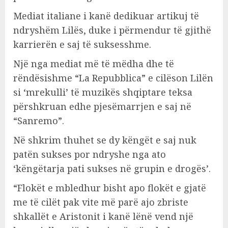
Mediat italiane i kanë dedikuar artikuj të
ndryshëm Lilës, duke i përmendur të gjithë
karrierën e saj të suksesshme.
Një nga mediat më të mëdha dhe të
rëndësishme “La Repubblica” e cilëson Lilën
si ‘mrekulli’ të muzikës shqiptare teksa
përshkruan edhe pjesëmarrjen e saj në
“Sanremo”.
Në shkrim thuhet se dy këngët e saj nuk
patën sukses por ndryshe nga ato
‘këngëtarja pati sukses në grupin e drogës’.
“Flokët e mbledhur bisht apo flokët e gjatë
me të cilët pak vite më parë ajo zbriste
shkallët e Aristonit i kanë lënë vend një