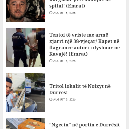
spital! (Emrat)
AUGUST 8, 2026
Tentoi të vriste me armë
zjarri një 38-vjeçar/ Kapet në
flagrancë autori i dyshuar në
Kavajë! (Emrat)
AUGUST 8, 2026
Tritol lokalit të Noizyt në
Durrës!
AUGUST 8, 2026
“Ngecin” në portin e Durrësit