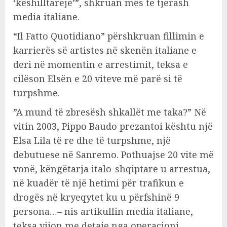
‘këshilltareje’”, shkruan mes të tjerash
media italiane.
“Il Fatto Quotidiano” përshkruan fillimin e
karrierës së artistes në skenën italiane e
deri në momentin e arrestimit, teksa e
cilëson Elsën e 20 viteve më parë si të
turpshme.
”A mund të zbresësh shkallët me taka?” Në
vitin 2003, Pippo Baudo prezantoi kështu një
Elsa Lila të re dhe të turpshme, një
debutuese në Sanremo. Pothuajse 20 vite më
vonë, këngëtarja italo-shqiptare u arrestua,
në kuadër të një hetimi për trafikun e
drogës në kryeqytet ku u përfshinë 9
persona…– nis artikullin media italiane,
teksa vijon me detaje nga operacioni.