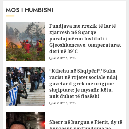
MOS I HUMBISNI
Fundjava me rrezik të lartë
zjarresh në 8 qarqe
paralajmëron Instituti i
Gjeoshkencave, temperaturat
deri në 39°C
AUGUST 8, 2026
“Kthehu në Shqipëri”/ Sulm
racist në rrjetet sociale ndaj
gazetarit grek me origjinë
shqiptare: Je mysafir këtu,
nuk duhet të flasësh!
AUGUST 8, 2026
Sherr në burgun e Fierit, dy të
burgosur përfundojnë në