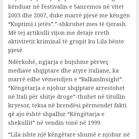
kënduar në Festivalin e Sanremos në vitet
2003 dhe 2007, duke marrë pjesë me këngën
“Kuptimi i jetës”.”-shkruhet mes të tjerash.
Më tej artikulli vijon me detaje rreth
aktivitetit kriminal të grupit ku Lila bënte
pjesë.
Ndërkohë, ngjarja e bujshme përveç
mediave shqiptare dhe atyre italiane, ka
marrë edhe vëmendjen e “BalkanInsight”.
“Këngëtarja e njohur shqiptare arrestohet
në Itali për shitje droge”-thuhet në titullin
kryesor, teksa në brendësi përmendet fakti
që ajo është shpallur “Këngëtarja e
shekullit” në vendin tonë në 1999.
“Lila ishte një këngëtare shumë e njohur në