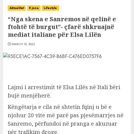
Aktualitet
E jona
Lifestyle
“Nga skena e Sanremos në qelinë e
ftohtë të burgut”- çfarë shkruajnë
mediat italiane për Elsa Lilën
MARCH 19, 2022
Lajmi i arrestimit të Elsa Lilës në Itali bëri
bujë menjëherë.
Këngëtarja e cila në shtetin fqinj u bë e
njohur 20 vite më parë pas pjesëmarrjes në
Sanremo, përfundoi në pranga e akuzuar
për trafikim droge.