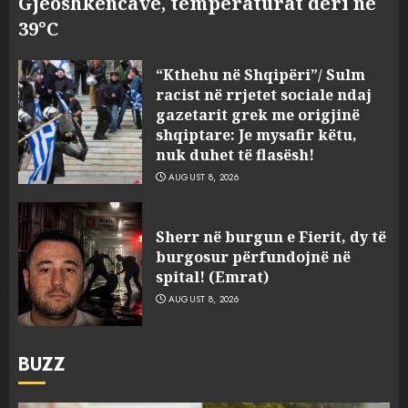
Gjeoshkencave, temperaturat deri në
39°C
“Kthehu në Shqipëri”/ Sulm
racist në rrjetet sociale ndaj
gazetarit grek me origjinë
shqiptare: Je mysafir këtu,
nuk duhet të flasësh!
AUGUST 8, 2026
Sherr në burgun e Fierit, dy të
burgosur përfundojnë në
spital! (Emrat)
AUGUST 8, 2026
BUZZ