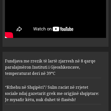
deri në 39°C
1
AUGUST 8, 2026
“Kthehu në Shqipëri”/ Sulm
racist në rrjetet sociale ndaj
gazetarit grek me origjinë
shqiptare: Je mysafir këtu,
nuk duhet të flasësh!
2
AUGUST 8, 2026
Sherr në burgun e Fierit, dy të
Fundjava me rrezik të lartë zjarresh në 8 qarqe
burgosur përfundojnë në
paralajmëron Instituti i Gjeoshkencave,
spital! (Emrat)
temperaturat deri në 39°C
AUGUST 8, 2026
3
“Kthehu në Shqipëri”/ Sulm racist në rrjetet
sociale ndaj gazetarit grek me origjinë shqiptare:
Tentoi të vriste me armë
Je mysafir këtu, nuk duhet të flasësh!
zjarri një 38-vjeçar/ Kapet në
flagrancë autori i dyshuar në
Kavajë! (Emrat)