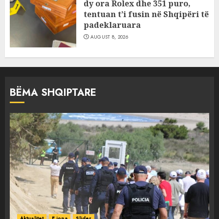
dy ora Rolex dhe 351 puro,
tentuan t’i fusin në Shqipëri të
padeklaruara
AUGUST 8, 2026
BËMA SHQIPTARE
Aktualitet
E jona
Slider