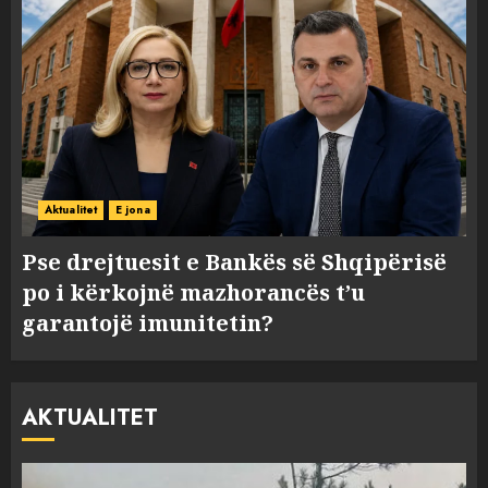
Aktualitet
E jona
Pse drejtuesit e Bankës së Shqipërisë
po i kërkojnë mazhorancës t’u
garantojë imunitetin?
AKTUALITET