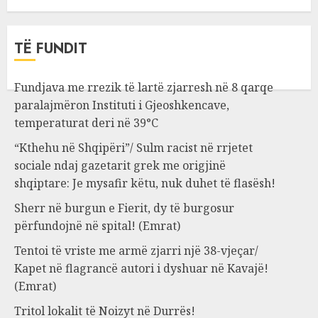
TË FUNDIT
Fundjava me rrezik të lartë zjarresh në 8 qarqe
paralajmëron Instituti i Gjeoshkencave,
temperaturat deri në 39°C
“Kthehu në Shqipëri”/ Sulm racist në rrjetet
sociale ndaj gazetarit grek me origjinë
shqiptare: Je mysafir këtu, nuk duhet të flasësh!
Sherr në burgun e Fierit, dy të burgosur
përfundojnë në spital! (Emrat)
Tentoi të vriste me armë zjarri një 38-vjeçar/
Kapet në flagrancë autori i dyshuar në Kavajë!
(Emrat)
Tritol lokalit të Noizyt në Durrës!