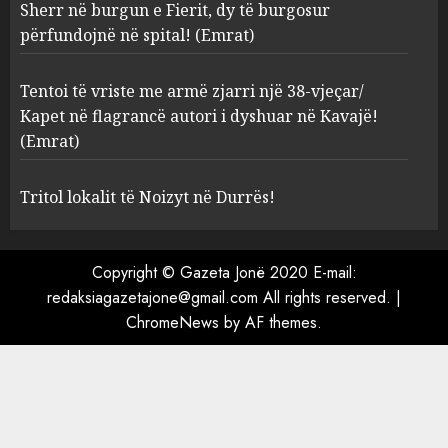
Sherr në burgun e Fierit, dy të burgosur
4
AUGUST 8, 2026
përfundojnë në spital! (Emrat)
Tentoi të vriste me armë zjarri një 38-vjeçar/
Tritol lokalit të Noizyt në
Kapet në flagrancë autori i dyshuar në Kavajë!
Durrës!
(Emrat)
AUGUST 8, 2026
5
Tritol lokalit të Noizyt në Durrës!
Copyright © Gazeta Jonë 2020 E-mail:
redaksiagazetajone@gmail.com All rights reserved.
|
ChromeNews
by AF themes.