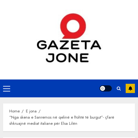
Skip
to
content
Primary
Menu
Home
E jona
“Nga skena e Sanremos në qelinë e ftohtë të burgut”- çfarë
shkruajnë mediat italiane për Elsa Lilën