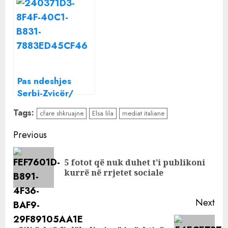
për Ilir Shaqirin
Lilën me dy
personazhet e
njohura të
showbizit
shqiptar
Pas ndeshjes
Serbi-Zvicër/
Mediat serbe
Tags:
cfare shkruajne
Elsa lila
mediat italiane
“shënjestrojnë”
Don Xhonin, ja
Continue
Previous
çfarë shkruajnë
Reading
për reperin
5 fotot që nuk duhet t’i publikoni
Pre
kurrë në rrjetet sociale
pos
Next