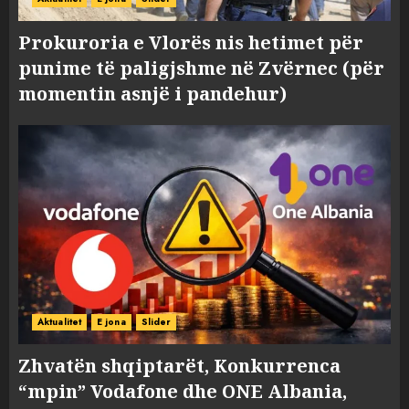
Prokuroria e Vlorës nis hetimet për
punime të paligjshme në Zvërnec (për
momentin asnjë i pandehur)
Aktualitet
E jona
Slider
Zhvatën shqiptarët, Konkurrenca
“mpin” Vodafone dhe ONE Albania,