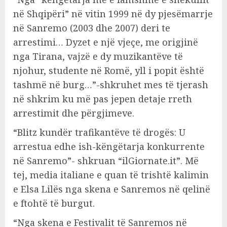
në Shqipëri” në vitin 1999 në dy pjesëmarrje
në Sanremo (2003 dhe 2007) deri te
arrestimi… Dyzet e një vjeçe, me origjinë
nga Tirana, vajzë e dy muzikantëve të
njohur, studente në Romë, yll i popit është
tashmë në burg…”-shkruhet mes të tjerash
në shkrim ku më pas jepen detaje rreth
arrestimit dhe përgjimeve.
“Blitz kundër trafikantëve të drogës: U
arrestua edhe ish-këngëtarja konkurrente
në Sanremo”- shkruan “ilGiornate.it”. Më
tej, media italiane e quan të trishtë kalimin
e Elsa Lilës nga skena e Sanremos në qelinë
e ftohtë të burgut.
“Nga skena e Festivalit të Sanremos në