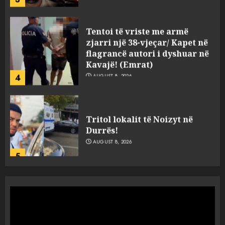
Tentoi të vriste me armë
zjarri një 38-vjeçar/ Kapet në
flagrancë autori i dyshuar në
Kavajë! (Emrat)
4
AUGUST 8, 2026
Tritol lokalit të Noizyt në
Durrës!
AUGUST 8, 2026
5
Fundjava me rrezik të lartë
zjarresh në 8 qarqe
paralajmëron Instituti i
Gjeoshkencave, temperaturat