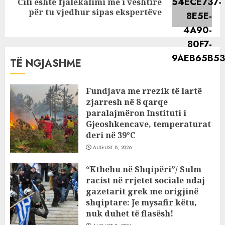
Cili është fjalëkalimi më i vështirë
Next
për tu vjedhur sipas ekspertëve
post:
TË NGJASHME
Fundjava me rrezik të lartë
zjarresh në 8 qarqe
paralajmëron Instituti i
Gjeoshkencave, temperaturat
deri në 39°C
AUGUST 8, 2026
“Kthehu në Shqipëri”/ Sulm
racist në rrjetet sociale ndaj
gazetarit grek me origjinë
shqiptare: Je mysafir këtu,
nuk duhet të flasësh!