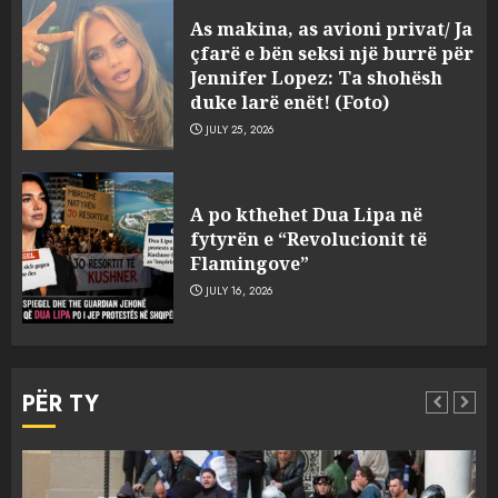
Sherr në burgun e Fierit, dy të
As makina, as avioni privat/ Ja
burgosur përfundojnë në
çfarë e bën seksi një burrë për
spital! (Emrat)
Jennifer Lopez: Ta shohësh
AUGUST 8, 2026
duke larë enët! (Foto)
3
JULY 25, 2026
Tentoi të vriste me armë
zjarri një 38-vjeçar/ Kapet në
A po kthehet Dua Lipa në
flagrancë autori i dyshuar në
fytyrën e “Revolucionit të
Kavajë! (Emrat)
Flamingove”
4
AUGUST 8, 2026
JULY 16, 2026
Tritol lokalit të Noizyt në
PËR TY
Durrës!
AUGUST 8, 2026
5