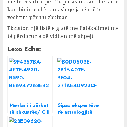
më të vështirë për t’u parashikuar dhe kanë
kombinime shkronjash që janë më të
vështira për t’u zbuluar.
Ekziston një listë e gjatë me fjalëkalimet më
të përdorur e që vidhen më shpejt.
Lexo Edhe:
Mevlani i përket
Sipas ekspertëve
të shkuarës/ Cili
të astrologjisë
është djali që i ka
këto 2 shenja
vjedhur zemrën
Horoskopi kanë