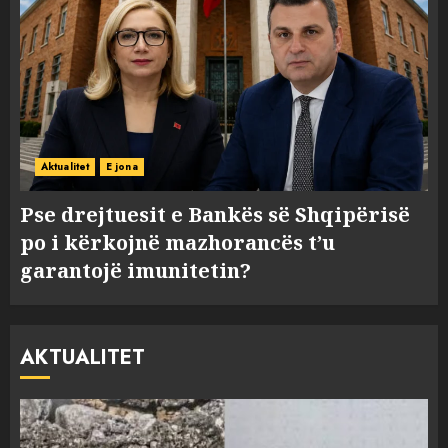
Aktualitet
E jona
Pse drejtuesit e Bankës së Shqipërisë
po i kërkojnë mazhorancës t’u
garantojë imunitetin?
AKTUALITET