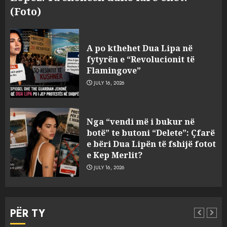
(Foto)
A po kthehet Dua Lipa në
fytyrën e “Revolucionit të
Flamingove”
JULY 16, 2026
Bashkitë (socialiste) që do
Nga “vendi më i bukur në
shkrihen, nisin aksionin
botë” te butoni “Delete”: Çfarë
kundër propozimit të
e bëri Dua Lipën të fshijë fotot
mazhorancës
e Kep Merlit?
3
AUGUST 6, 2026
JULY 16, 2026
Mungesa e reshjeve: Fierza në
gjëndje alarmante, KESH blen
PËR TY
41.5 milionë euro energji për
periudhën korrik-shtator