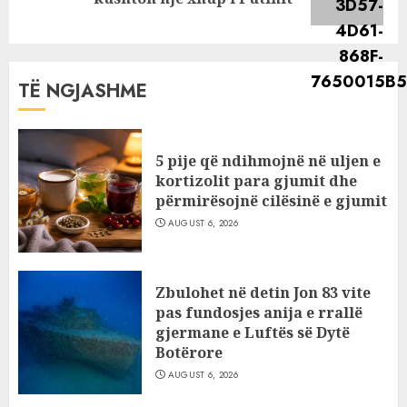
post:
TË NGJASHME
5 pije që ndihmojnë në uljen e
kortizolit para gjumit dhe
përmirësojnë cilësinë e gjumit
AUGUST 6, 2026
Zbulohet në detin Jon 83 vite
pas fundosjes anija e rrallë
gjermane e Luftës së Dytë
Botërore
AUGUST 6, 2026