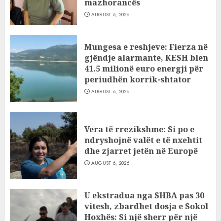
mazhorancës
AUGUST 6, 2026
Mungesa e reshjeve: Fierza në
gjëndje alarmante, KESH blen
41.5 milionë euro energji për
periudhën korrik-shtator
AUGUST 6, 2026
Vera të rrezikshme: Si po e
ndryshojnë valët e të nxehtit
dhe zjarret jetën në Europë
AUGUST 6, 2026
U ekstradua nga SHBA pas 30
vitesh, zbardhet dosja e Sokol
Hoxhës: Si një sherr për një