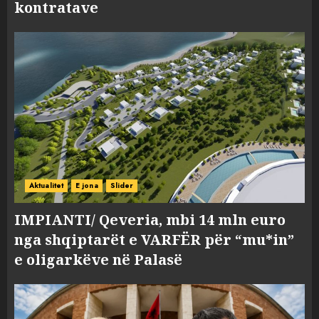
kontratave
Aktualitet
E jona
Slider
IMPIANTI/ Qeveria, mbi 14 mln euro
nga shqiptarët e VARFËR për “mu*in”
e oligarkëve në Palasë