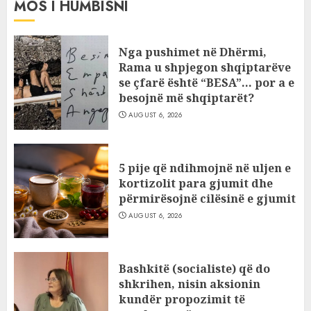
MOS I HUMBISNI
Nga pushimet në Dhërmi,
Rama u shpjegon shqiptarëve
se çfarë është “BESA”… por a e
besojnë më shqiptarët?
AUGUST 6, 2026
5 pije që ndihmojnë në uljen e
kortizolit para gjumit dhe
përmirësojnë cilësinë e gjumit
AUGUST 6, 2026
Bashkitë (socialiste) që do
shkrihen, nisin aksionin
kundër propozimit të