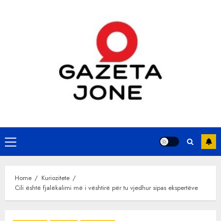
Skip
to
content
Primary
Menu
Home
Kuriozitete
Cili është fjalëkalimi më i vështirë për tu vjedhur sipas ekspertëve