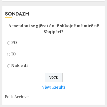
SONDAZH
A mendoni se gjërat do të shkojnë më mirë në
Shqipëri?
PO
JO
Nuk e di
View Results
Polls Archive