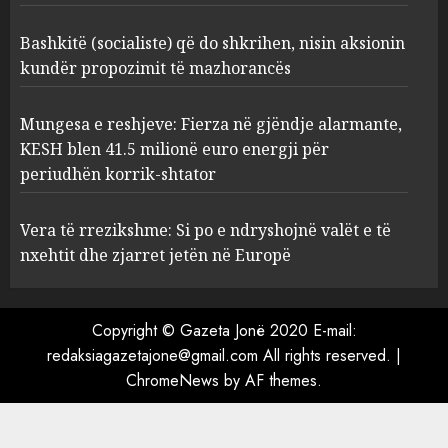
shkrihen, nisin aksionin
kundër propozimit të
Bashkitë (socialiste) që do shkrihen, nisin aksionin
mazhorancës
kundër propozimit të mazhorancës
3
AUGUST 6, 2026
Mungesa e reshjeve: Fierza në gjëndje alarmante,
Mungesa e reshjeve: Fierza në
KESH blen 41.5 milionë euro energji për
gjëndje alarmante, KESH blen
periudhën korrik-shtator
41.5 milionë euro energji për
periudhën korrik-shtator
Vera të rrezikshme: Si po e ndryshojnë valët e të
4
AUGUST 6, 2026
nxehtit dhe zjarret jetën në Europë
Vera të rrezikshme: Si po e
Copyright © Gazeta Jonë 2020 E-mail:
ndryshojnë valët e të nxehtit
dhe zjarret jetën në Europë
redaksiagazetajone@gmail.com All rights reserved.
|
ChromeNews
AUGUST 6, 2026
by AF themes.
5