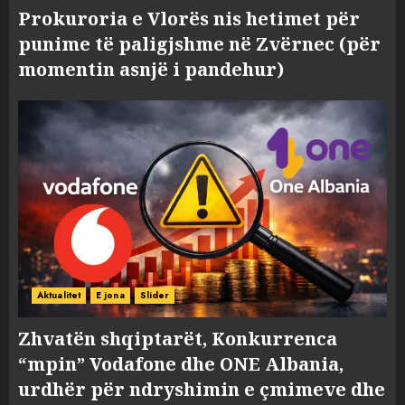
Prokuroria e Vlorës nis hetimet për
punime të paligjshme në Zvërnec (për
momentin asnjë i pandehur)
Aktualitet
E jona
Slider
Zhvatën shqiptarët, Konkurrenca
“mpin” Vodafone dhe ONE Albania,
urdhër për ndryshimin e çmimeve dhe