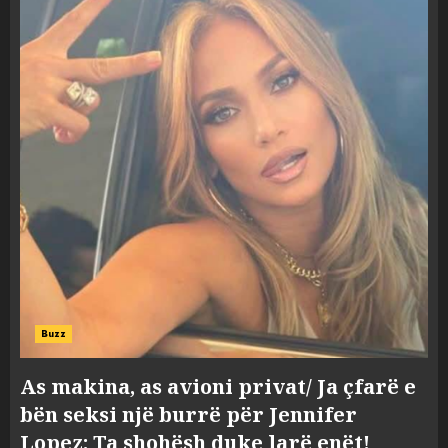
Buzz
As makina, as avioni privat/ Ja çfarë e
bën seksi një burrë për Jennifer
Lopez: Ta shohësh duke larë enët!