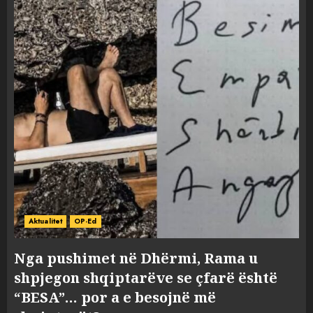
Aktualitet
OP-Ed
Nga pushimet në Dhërmi, Rama u
shpjegon shqiptarëve se çfarë është
“BESA”… por a e besojnë më