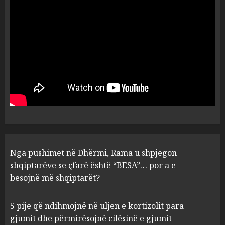
dhe zjarret jetën në Europë
AUGUST 6, 2026
5
Nga pushimet në Dhërmi,
Rama u shpjegon shqiptarëve
se çfarë është “BESA”… por a e
besojnë më shqiptarët?
1
AUGUST 6, 2026
5 pije që ndihmojnë në uljen e
Nga pushimet në Dhërmi, Rama u shpjegon
kortizolit para gjumit dhe
shqiptarëve se çfarë është “BESA”… por a e
përmirësojnë cilësinë e gjumit
besojnë më shqiptarët?
AUGUST 6, 2026
2
5 pije që ndihmojnë në uljen e kortizolit para
gjumit dhe përmirësojnë cilësinë e gjumit
Bashkitë (socialiste) që do