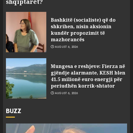
shqiptarët?
Bashkitë (socialiste) që do
shkrihen, nisin aksionin
kundër propozimit të
mazhorancës
AUGUST 6, 2026
Mungesa e reshjeve: Fierza në
gjëndje alarmante, KESH blen
41.5 milionë euro energji për
periudhën korrik-shtator
AUGUST 6, 2026
BUZZ