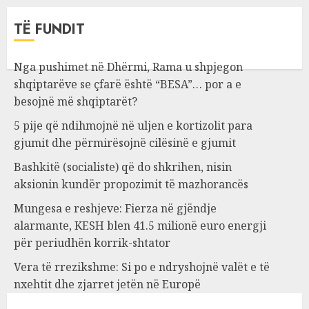
TË FUNDIT
Nga pushimet në Dhërmi, Rama u shpjegon
shqiptarëve se çfarë është “BESA”… por a e
besojnë më shqiptarët?
5 pije që ndihmojnë në uljen e kortizolit para
gjumit dhe përmirësojnë cilësinë e gjumit
Bashkitë (socialiste) që do shkrihen, nisin
aksionin kundër propozimit të mazhorancës
Mungesa e reshjeve: Fierza në gjëndje
alarmante, KESH blen 41.5 milionë euro energji
për periudhën korrik-shtator
Vera të rrezikshme: Si po e ndryshojnë valët e të
nxehtit dhe zjarret jetën në Europë