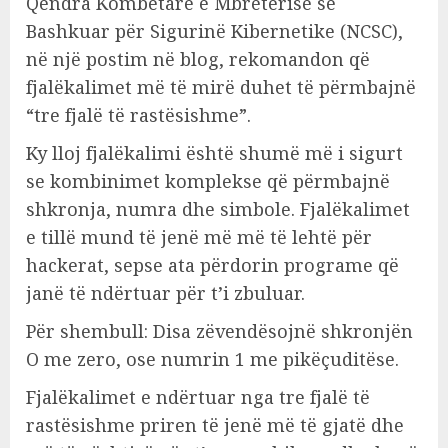
Qendra Kombëtare e Mbretërisë së
Bashkuar për Sigurinë Kibernetike (NCSC),
në një postim në blog, rekomandon që
fjalëkalimet më të mirë duhet të përmbajnë
“tre fjalë të rastësishme”.
Ky lloj fjalëkalimi është shumë më i sigurt
se kombinimet komplekse që përmbajnë
shkronja, numra dhe simbole. Fjalëkalimet
e tillë mund të jenë më më të lehtë për
hackerat, sepse ata përdorin programe që
janë të ndërtuar për t’i zbuluar.
Për shembull: Disa zëvendësojnë shkronjën
O me zero, ose numrin 1 me pikëçuditëse.
Fjalëkalimet e ndërtuar nga tre fjalë të
rastësishme priren të jenë më të gjatë dhe