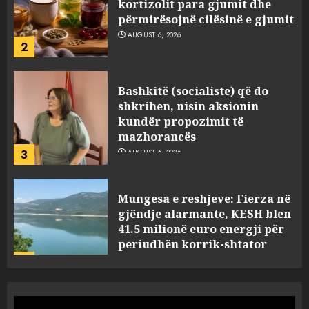
përmirësojnë cilësinë e gjumit
AUGUST 6, 2026
2
Bashkitë (socialiste) që do
shkrihen, nisin aksionin
kundër propozimit të
mazhorancës
3
AUGUST 6, 2026
Mungesa e reshjeve: Fierza në
gjëndje alarmante, KESH blen
41.5 milionë euro energji për
periudhën korrik-shtator
4
AUGUST 6, 2026
Vera të rrezikshme: Si po e
ndryshojnë valët e të nxehtit