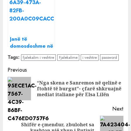
ish-konkurentes
lindur për njëra-
së Për’puthen
tjetrën
Janë të
domosdoshme në
verë, por sipas
Tags:
fjalekalim i veshtire
Fjalekalime
i veshtire
password
ekspertëve syzet
e diellit nuk
Continue
Previous
duhen mbajtur
Reading
kurrë gjatë këtij
“Nga skena e Sanremos në qelinë e
Pre
orari
ftohtë të burgut”- çfarë shkruajnë
pos
mediat italiane për Elsa Lilën
Next
Shifër e çmendur, zbulohet sa
Next
kushton një xhup i Putinit