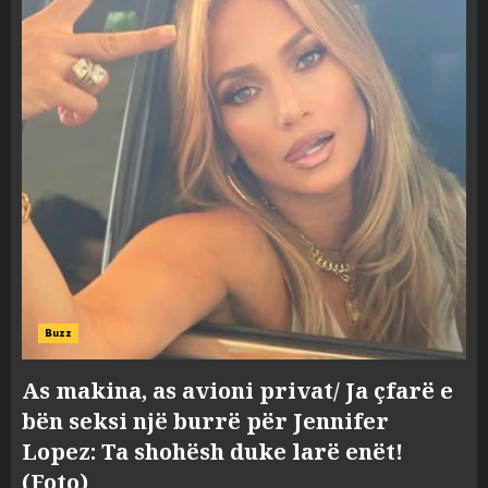
Buzz
As makina, as avioni privat/ Ja çfarë e
bën seksi një burrë për Jennifer
Lopez: Ta shohësh duke larë enët!
(Foto)