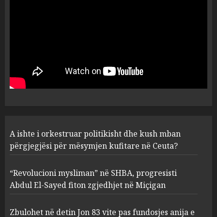
AUGUST 6, 2026
5
A ishte i orkestruar politikisht
dhe kush mban përgjegjësi
për mësymjen kufitare në
Ceuta?
1
AUGUST 6, 2026
“Revolucioni mysliman” në
A ishte i orkestruar politikisht dhe kush mban
SHBA, progresisti Abdul El-
Sayed fiton zgjedhjet në
përgjegjësi për mësymjen kufitare në Ceuta?
Miçigan
2
AUGUST 6, 2026
“Revolucioni mysliman” në SHBA, progresisti
Abdul El-Sayed fiton zgjedhjet në Miçigan
Zbulohet në detin Jon 83 vite
pas fundosjes anija e rrallë
Zbulohet në detin Jon 83 vite pas fundosjes anija e