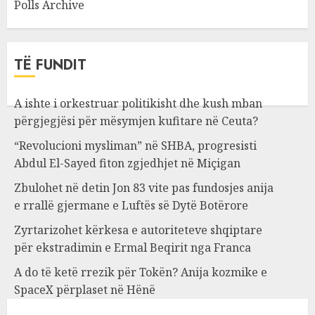
Polls Archive
TË FUNDIT
A ishte i orkestruar politikisht dhe kush mban
përgjegjësi për mësymjen kufitare në Ceuta?
“Revolucioni mysliman” në SHBA, progresisti
Abdul El-Sayed fiton zgjedhjet në Miçigan
Zbulohet në detin Jon 83 vite pas fundosjes anija
e rrallë gjermane e Luftës së Dytë Botërore
Zyrtarizohet kërkesa e autoriteteve shqiptare
për ekstradimin e Ermal Beqirit nga Franca
A do të ketë rrezik për Tokën? Anija kozmike e
SpaceX përplaset në Hënë