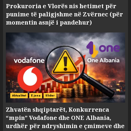
Prokuroria e Vlorës nis hetimet për
punime të paligjshme në Zvërnec (për
momentin asnjë i pandehur)
Aktualitet
E jona
Slider
Zhvatën shqiptarët, Konkurrenca
“mpin” Vodafone dhe ONE Albania,
urdhër për ndryshimin e çmimeve dhe