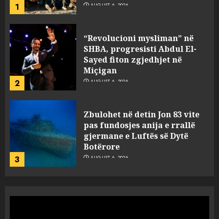
2
AUGUST 6, 2026
Zbulohet në detin Jon 83 vite
pas fundosjes anija e rrallë
gjermane e Luftës së Dytë
Botërore
3
AUGUST 6, 2026
Zyrtarizohet kërkesa e
autoriteteve shqiptare për
ekstradimin e Ermal Beqirit
nga Franca
4
AUGUST 6, 2026
A do të ketë rrezik për Tokën?
Anija kozmike e SpaceX
përplaset në Hënë