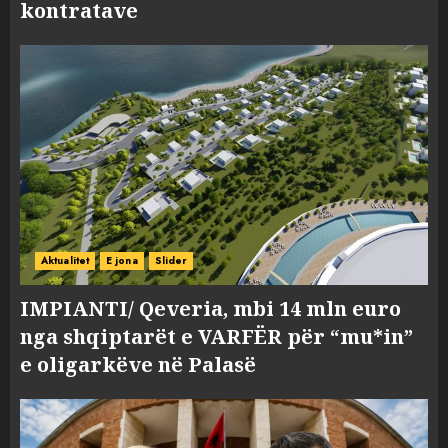
kontratave
Aktualitet
E jona
Slider
IMPIANTI/ Qeveria, mbi 14 mln euro
nga shqiptarët e VARFËR për “mu*in”
e oligarkëve në Palasë