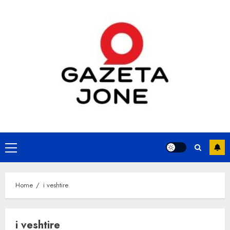
Skip
to
content
Primary
Menu
Home
i veshtire
i veshtire