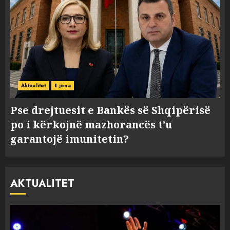
Aktualitet
E jona
Pse drejtuesit e Bankës së Shqipërisë
po i kërkojnë mazhorancës t’u
garantojë imunitetin?
AKTUALITET