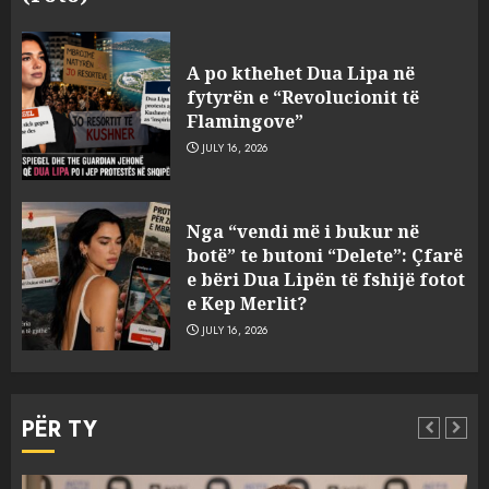
A po kthehet Dua Lipa në
fytyrën e “Revolucionit të
Flamingove”
JULY 16, 2026
Zbulohet në detin Jon 83 vite
Nga “vendi më i bukur në
pas fundosjes anija e rrallë
botë” te butoni “Delete”: Çfarë
gjermane e Luftës së Dytë
e bëri Dua Lipën të fshijë fotot
Botërore
e Kep Merlit?
3
AUGUST 6, 2026
JULY 16, 2026
Zyrtarizohet kërkesa e
autoriteteve shqiptare për
PËR TY
ekstradimin e Ermal Beqirit
nga Franca
4
AUGUST 6, 2026