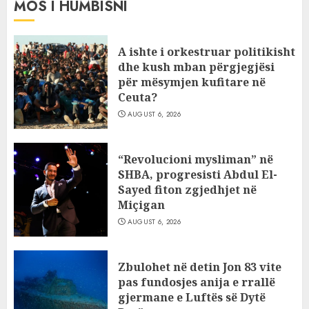
MOS I HUMBISNI
A ishte i orkestruar politikisht
dhe kush mban përgjegjësi
për mësymjen kufitare në
Ceuta?
AUGUST 6, 2026
“Revolucioni mysliman” në
SHBA, progresisti Abdul El-
Sayed fiton zgjedhjet në
Miçigan
AUGUST 6, 2026
Zbulohet në detin Jon 83 vite
pas fundosjes anija e rrallë
gjermane e Luftës së Dytë