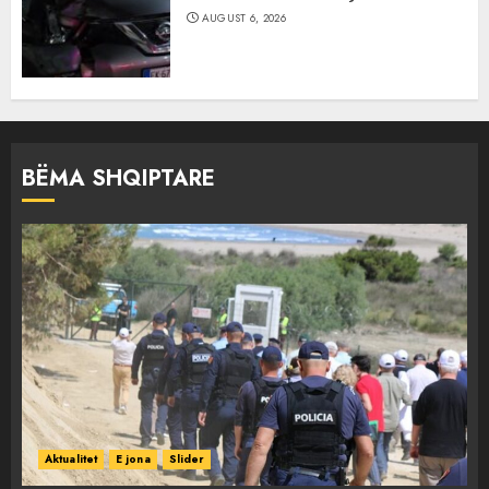
AUGUST 6, 2026
BËMA SHQIPTARE
Aktualitet
E jona
Slider