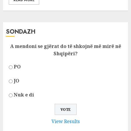
READ MORE
SONDAZH
A mendoni se gjërat do të shkojnë më mirë në
Shqipëri?
PO
JO
Nuk e di
View Results