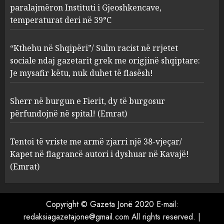
paralajmëron Instituti i Gjeoshkencave,
“Kthehu në Shqipëri”/ Sulm
temperaturat deri në 39°C
racist në rrjetet sociale ndaj
gazetarit grek me origjinë
shqiptare: Je mysafir këtu,
“Kthehu në Shqipëri”/ Sulm racist në rrjetet
nuk duhet të flasësh!
3
sociale ndaj gazetarit grek me origjinë shqiptare:
AUGUST 8, 2026
Je mysafir këtu, nuk duhet të flasësh!
Sherr në burgun e Fierit, dy të
Sherr në burgun e Fierit, dy të burgosur
burgosur përfundojnë në
spital! (Emrat)
përfundojnë në spital! (Emrat)
AUGUST 8, 2026
4
Tentoi të vriste me armë zjarri një 38-vjeçar/
Kapet në flagrancë autori i dyshuar në Kavajë!
Tentoi të vriste me armë
(Emrat)
zjarri një 38-vjeçar/ Kapet në
flagrancë autori i dyshuar në
Kavajë! (Emrat)
Copyright © Gazeta Jonë 2020 E-mail:
5
AUGUST 8, 2026
redaksiagazetajone@gmail.com All rights reserved.
|