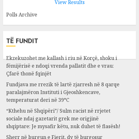
View Results
Polls Archive
TË FUNDIT
Ekzekuzohet me kallash i riu në Korçë, shoku i
fëmijërisë e ndoqi vrenda pallatit dhe e vrau:
Çfarë thonë fqinjët
Fundjava me rrezik të lartë zjarresh në 8 qarqe
paralajmëron Instituti i Gjeoshkencave,
temperaturat deri në 39°C
“Kthehu në Shqipëri”/ Sulm racist në rrjetet
sociale ndaj gazetarit grek me origjinë
shqiptare: Je mysafir këtu, nuk duhet të flasësh!
Sherr në burgun e Fierit, dy të burgosur