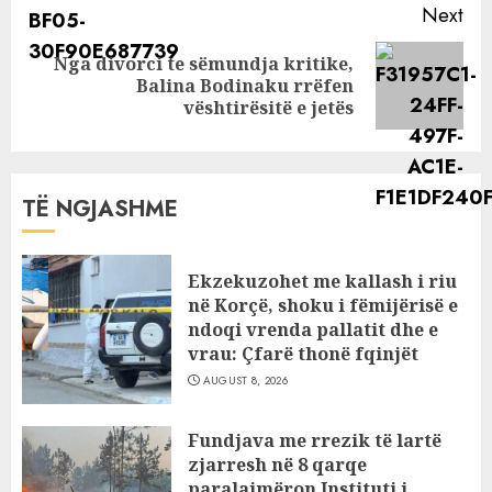
Next
Nga divorci te sëmundja kritike,
Next
Balina Bodinaku rrëfen
post:
vështirësitë e jetës
TË NGJASHME
Ekzekuzohet me kallash i riu
në Korçë, shoku i fëmijërisë e
ndoqi vrenda pallatit dhe e
vrau: Çfarë thonë fqinjët
AUGUST 8, 2026
Fundjava me rrezik të lartë
zjarresh në 8 qarqe
paralajmëron Instituti i