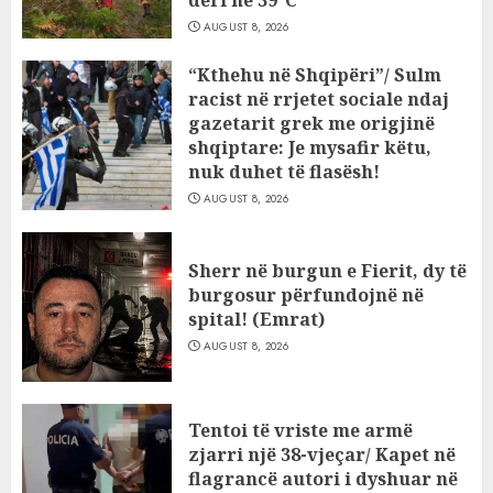
deri në 39°C
AUGUST 8, 2026
“Kthehu në Shqipëri”/ Sulm
racist në rrjetet sociale ndaj
gazetarit grek me origjinë
shqiptare: Je mysafir këtu,
nuk duhet të flasësh!
AUGUST 8, 2026
Sherr në burgun e Fierit, dy të
burgosur përfundojnë në
spital! (Emrat)
AUGUST 8, 2026
Tentoi të vriste me armë
zjarri një 38-vjeçar/ Kapet në
flagrancë autori i dyshuar në