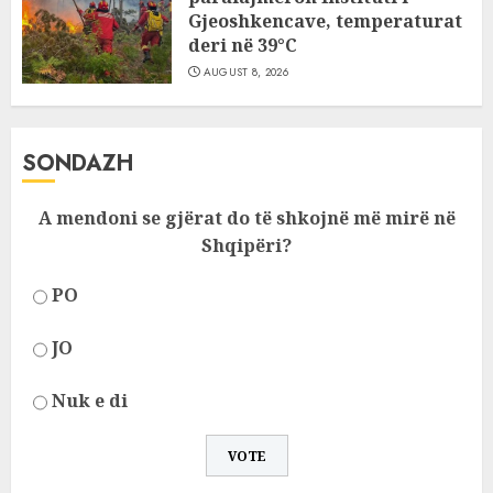
Gjeoshkencave, temperaturat
deri në 39°C
AUGUST 8, 2026
SONDAZH
A mendoni se gjërat do të shkojnë më mirë në
Shqipëri?
PO
JO
Nuk e di