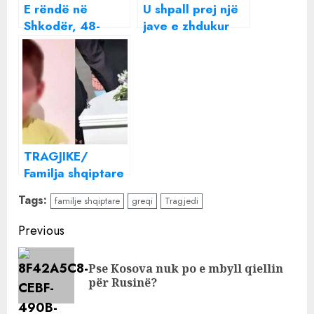
E rëndë në
U shpall prej një
Shkodër, 48-
jave e zhdukur
vjeçari gjendet i
nga familja,
vdekur në banesë
gjendet 30
vjeçarja nga
Durrësi: Jam
rrëmbyer nga një
person…
TRAGJIKE/
Familja shqiptare
pasi varros djalin
Tags:
familje shqiptare
greqi
Tragjedi
në Shqipëri, nuk
lejohen në Greqi!
Continue
Previous
Reading
Pse Kosova nuk po e mbyll qiellin
Pre
për Rusinë?
pos