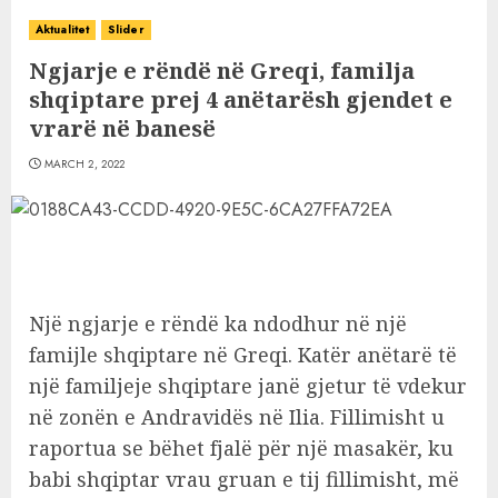
Aktualitet
Slider
Ngjarje e rëndë në Greqi, familja
shqiptare prej 4 anëtarësh gjendet e
vrarë në banesë
MARCH 2, 2022
Një ngjarje e rëndë ka ndodhur në një
famijle shqiptare në Greqi. Katër anëtarë të
një familjeje shqiptare janë gjetur të vdekur
në zonën e Andravidës në Ilia. Fillimisht u
raportua se bëhet fjalë për një masakër, ku
babi shqiptar vrau gruan e tij fillimisht, më