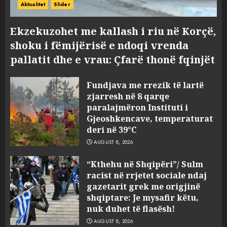
Aktualitet
Slider
Ekzekuzohet me kallash i riu në Korçë,
shoku i fëmijërisë e ndoqi vrenda
pallatit dhe e vrau: Çfarë thonë fqinjët
Fundjava me rrezik të lartë
zjarresh në 8 qarqe
paralajmëron Instituti i
Gjeoshkencave, temperaturat
deri në 39°C
AUGUST 8, 2026
“Kthehu në Shqipëri”/ Sulm
racist në rrjetet sociale ndaj
gazetarit grek me origjinë
shqiptare: Je mysafir këtu,
nuk duhet të flasësh!
AUGUST 8, 2026