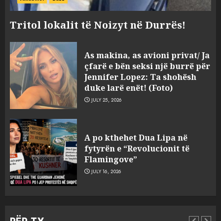
Tritol lokalit të Noizyt në Durrës!
As makina, as avioni privat/ Ja
çfarë e bën seksi një burrë për
Jennifer Lopez: Ta shohësh
duke larë enët! (Foto)
JULY 25, 2026
“Kthehu në Shqipëri”/ Sulm
racist në rrjetet sociale ndaj
A po kthehet Dua Lipa në
gazetarit grek me origjinë
fytyrën e “Revolucionit të
shqiptare: Je mysafir këtu,
Flamingove”
nuk duhet të flasësh!
3
JULY 16, 2026
AUGUST 8, 2026
Sherr në burgun e Fierit, dy të
burgosur përfundojnë në