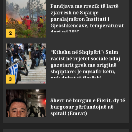
zjarresh në 8 qarqe
paralajmëron Instituti i
Gjeoshkencave, temperaturat
deri në 39°C
2
AUGUST 8, 2026
“Kthehu në Shqipëri”/ Sulm
racist në rrjetet sociale ndaj
gazetarit grek me origjinë
shqiptare: Je mysafir këtu,
nuk duhet të flasësh!
3
AUGUST 8, 2026
Sherr në burgun e Fierit, dy të
burgosur përfundojnë në
spital! (Emrat)
AUGUST 8, 2026
4
Tentoi të vriste me armë