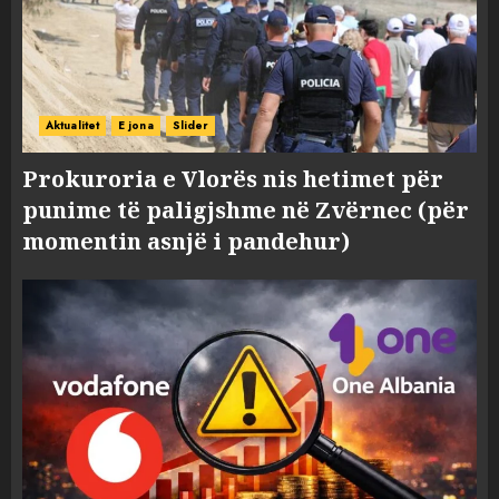
Aktualitet
E jona
Slider
Prokuroria e Vlorës nis hetimet për
punime të paligjshme në Zvërnec (për
momentin asnjë i pandehur)