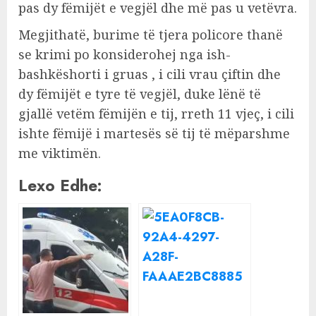
pas dy fëmijët e vegjël dhe më pas u vetëvra.
Megjithatë, burime të tjera policore thanë
se krimi po konsiderohej nga ish-
bashkëshorti i gruas , i cili vrau çiftin dhe
dy fëmijët e tyre të vegjël, duke lënë të
gjallë vetëm fëmijën e tij, rreth 11 vjeç, i cili
ishte fëmijë i martesës së tij të mëparshme
me viktimën.
Lexo Edhe: