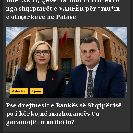
IMPIANTI/ Qeveria, mbi 14 mln euro
nga shqiptarët e VARFËR për “mu*in”
e oligarkëve në Palasë
Aktualitet
E jona
Pse drejtuesit e Bankës së Shqipërisë
po i kërkojnë mazhorancës t’u
garantojë imunitetin?