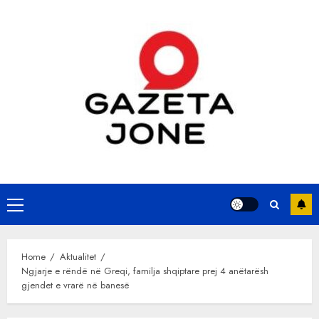
Skip
to
content
Primary
Menu
Home
Aktualitet
Ngjarje e rëndë në Greqi, familja shqiptare prej 4 anëtarësh
gjendet e vrarë në banesë