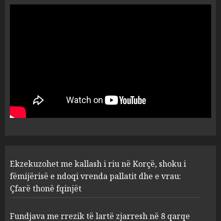
zjarri një 38-vjeçar/ Kapet në
flagrancë autori i dyshuar në
Kavajë! (Emrat)
5
AUGUST 8, 2026
Ekzekuzohet me kallash i riu
në Korçë, shoku i fëmijërisë e
ndoqi vrenda pallatit dhe e
vrau: Çfarë thonë fqinjët
1
AUGUST 8, 2026
Fundjava me rrezik të lartë
Ekzekuzohet me kallash i riu në Korçë, shoku i
zjarresh në 8 qarqe
paralajmëron Instituti i
fëmijërisë e ndoqi vrenda pallatit dhe e vrau:
Gjeoshkencave, temperaturat
Çfarë thonë fqinjët
deri në 39°C
2
AUGUST 8, 2026
Fundjava me rrezik të lartë zjarresh në 8 qarqe