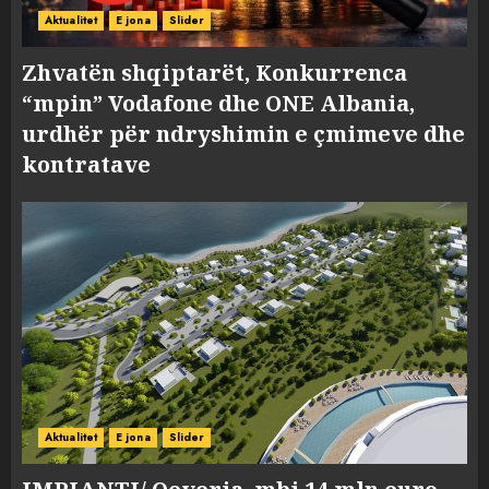
Aktualitet
E jona
Slider
Zhvatën shqiptarët, Konkurrenca
“mpin” Vodafone dhe ONE Albania,
urdhër për ndryshimin e çmimeve dhe
kontratave
Aktualitet
E jona
Slider