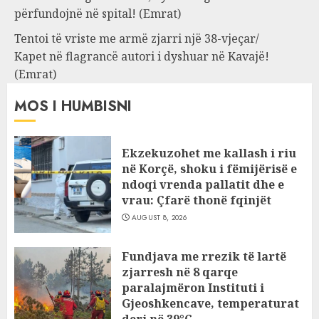
përfundojnë në spital! (Emrat)
Tentoi të vriste me armë zjarri një 38-vjeçar/
Kapet në flagrancë autori i dyshuar në Kavajë!
(Emrat)
MOS I HUMBISNI
Ekzekuzohet me kallash i riu
në Korçë, shoku i fëmijërisë e
ndoqi vrenda pallatit dhe e
vrau: Çfarë thonë fqinjët
AUGUST 8, 2026
Fundjava me rrezik të lartë
zjarresh në 8 qarqe
paralajmëron Instituti i
Gjeoshkencave, temperaturat