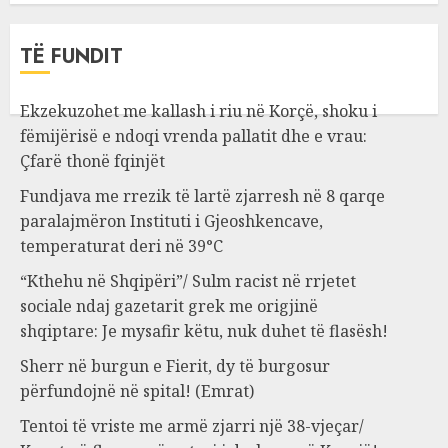
TË FUNDIT
Ekzekuzohet me kallash i riu në Korçë, shoku i
fëmijërisë e ndoqi vrenda pallatit dhe e vrau:
Çfarë thonë fqinjët
Fundjava me rrezik të lartë zjarresh në 8 qarqe
paralajmëron Instituti i Gjeoshkencave,
temperaturat deri në 39°C
“Kthehu në Shqipëri”/ Sulm racist në rrjetet
sociale ndaj gazetarit grek me origjinë
shqiptare: Je mysafir këtu, nuk duhet të flasësh!
Sherr në burgun e Fierit, dy të burgosur
përfundojnë në spital! (Emrat)
Tentoi të vriste me armë zjarri një 38-vjeçar/