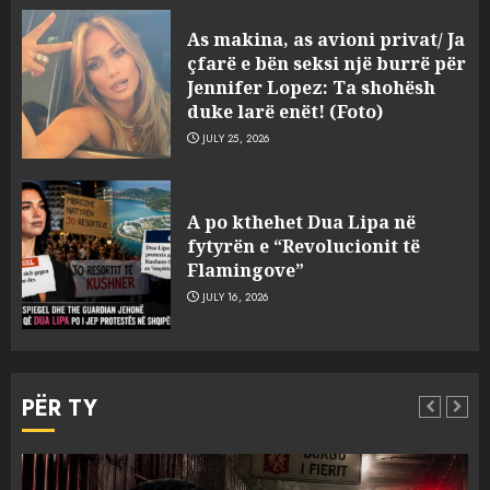
As makina, as avioni privat/ Ja
çfarë e bën seksi një burrë për
Jennifer Lopez: Ta shohësh
duke larë enët! (Foto)
JULY 25, 2026
“Kthehu në Shqipëri”/ Sulm
racist në rrjetet sociale ndaj
A po kthehet Dua Lipa në
gazetarit grek me origjinë
fytyrën e “Revolucionit të
shqiptare: Je mysafir këtu,
Flamingove”
nuk duhet të flasësh!
3
JULY 16, 2026
AUGUST 8, 2026
Sherr në burgun e Fierit, dy të
burgosur përfundojnë në
PËR TY
spital! (Emrat)
AUGUST 8, 2026
4