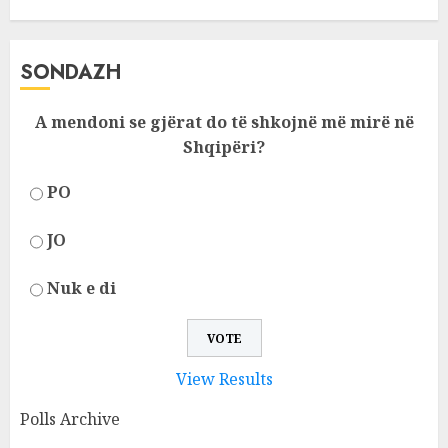
SONDAZH
A mendoni se gjërat do të shkojnë më mirë në
Shqipëri?
PO
JO
Nuk e di
View Results
Polls Archive