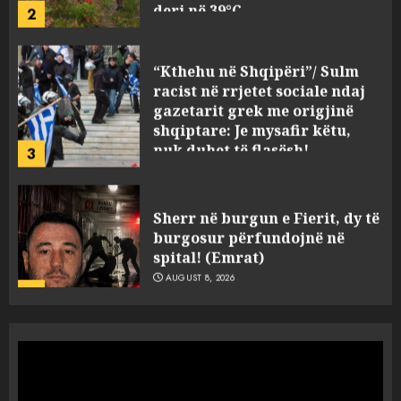
AUGUST 8, 2026
“Kthehu në Shqipëri”/ Sulm
racist në rrjetet sociale ndaj
gazetarit grek me origjinë
shqiptare: Je mysafir këtu,
nuk duhet të flasësh!
3
AUGUST 8, 2026
Sherr në burgun e Fierit, dy të
burgosur përfundojnë në
spital! (Emrat)
AUGUST 8, 2026
4
Tentoi të vriste me armë
zjarri një 38-vjeçar/ Kapet në
flagrancë autori i dyshuar në
Kavajë! (Emrat)