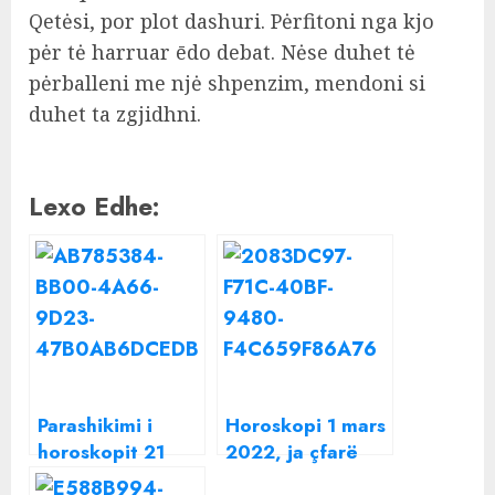
Qetėsi, por plot dashuri. Pėrfitoni nga kjo
pėr tė harruar ēdo debat. Nėse duhet tė
pėrballeni me njė shpenzim, mendoni si
duhet ta zgjidhni.
Lexo Edhe:
Parashikimi i
Horoskopi 1 mars
horoskopit 21
2022, ja çfarë
mars 2022, çfarë
parashikojnë yjet