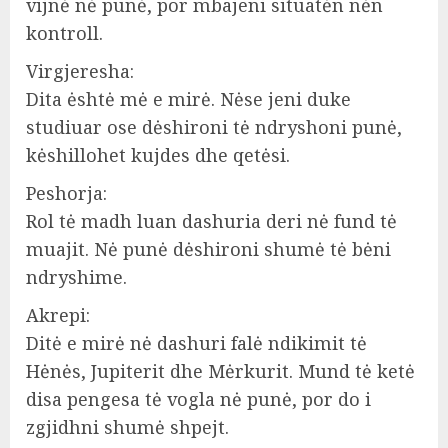
vijnė nė punė, por mbajeni situatėn nėn
kontroll.
Virgjeresha:
Dita ėshtė mė e mirė. Nėse jeni duke
studiuar ose dėshironi tė ndryshoni punė,
kėshillohet kujdes dhe qetėsi.
Peshorja:
Rol tė madh luan dashuria deri nė fund tė
muajit. Nė punė dėshironi shumė tė bėni
ndryshime.
Akrepi:
Ditė e mirė nė dashuri falė ndikimit tė
Hėnės, Jupiterit dhe Mėrkurit. Mund tė ketė
disa pengesa tė vogla nė punė, por do i
zgjidhni shumė shpejt.