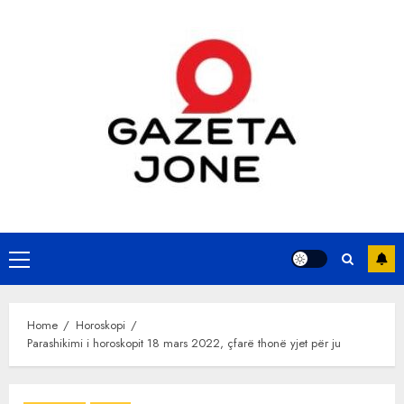
Skip
to
content
Primary
Menu
Home
Horoskopi
Parashikimi i horoskopit 18 mars 2022, çfarë thonë yjet për ju