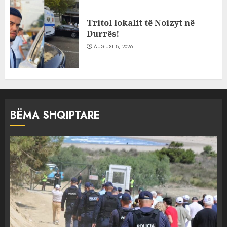
Tritol lokalit të Noizyt në
Durrës!
AUGUST 8, 2026
BËMA SHQIPTARE