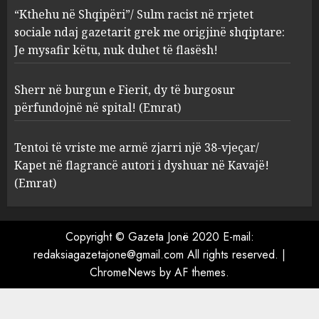
shqiptare: Je mysafir këtu,
“Kthehu në Shqipëri”/ Sulm racist në rrjetet
nuk duhet të flasësh!
3
sociale ndaj gazetarit grek me origjinë shqiptare:
AUGUST 8, 2026
Je mysafir këtu, nuk duhet të flasësh!
Sherr në burgun e Fierit, dy të
Sherr në burgun e Fierit, dy të burgosur
burgosur përfundojnë në
spital! (Emrat)
përfundojnë në spital! (Emrat)
AUGUST 8, 2026
4
Tentoi të vriste me armë zjarri një 38-vjeçar/
Kapet në flagrancë autori i dyshuar në Kavajë!
Tentoi të vriste me armë
(Emrat)
zjarri një 38-vjeçar/ Kapet në
flagrancë autori i dyshuar në
Kavajë! (Emrat)
Copyright © Gazeta Jonë 2020 E-mail:
5
AUGUST 8, 2026
redaksiagazetajone@gmail.com All rights reserved.
|
ChromeNews
by AF themes.