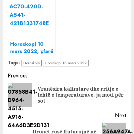
thonë yjet për ju
Horoskopi 10
mars 2022, çfarë
parashikojnë yjet
Tags:
Horoskopi
Horoskopi 18 mars 2022
Continue
Previous
Reading
Vranësira kalimtare dhe rritje e
Pre
lehtë e temperaturave, ja moti për
pos
sot
Next
Dronët rusë fluturojnë në
Next