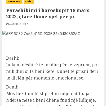
Horoskopi
Slider
Parashikimi i horoskopit 18 mars
2022, çfarë thonë yjet për ju
MARCH 18, 2022
Dashi:
Ju keni dėshirė tė madhe pėr tė vepruar, por
nuk dini si ta bėni kėtė. Duhet tė prisni deri
tė dielėn pėr momente emocionuese.
Demi:
Mos hezitoni tė shprehni ndjenjat tuaja.
Ndėrsa nėse i keni dhėnė fund njė lidhjeje,