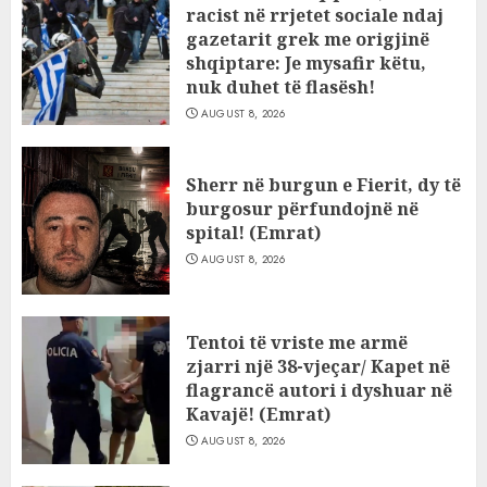
racist në rrjetet sociale ndaj
gazetarit grek me origjinë
shqiptare: Je mysafir këtu,
nuk duhet të flasësh!
AUGUST 8, 2026
Sherr në burgun e Fierit, dy të
burgosur përfundojnë në
spital! (Emrat)
AUGUST 8, 2026
Tentoi të vriste me armë
zjarri një 38-vjeçar/ Kapet në
flagrancë autori i dyshuar në
Kavajë! (Emrat)
AUGUST 8, 2026