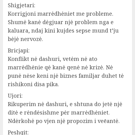
Shigjetari:
Korrigjoni marrėdhėniet me probleme.
Shumė kanė dėgjuar njė problem nga e
kaluara, ndaj kini kujdes sepse mund t’ju
bėjė nervozė.
Bricjapi:
Konflikt nė dashuri, vetėm nė ato
marrėdhėnie qė kanė qenė nė krizė. Nė
punė nėse keni njė biznes familjar duhet tė
rishikoni disa pika.
Ujori:
Rikuperim nė dashuri, e shtuna do jetė njė
ditė e rėndėsishme pėr marrėdhėniet.
Ndėrkohė po vjen njė propozim i veēantė.
Peshqit: