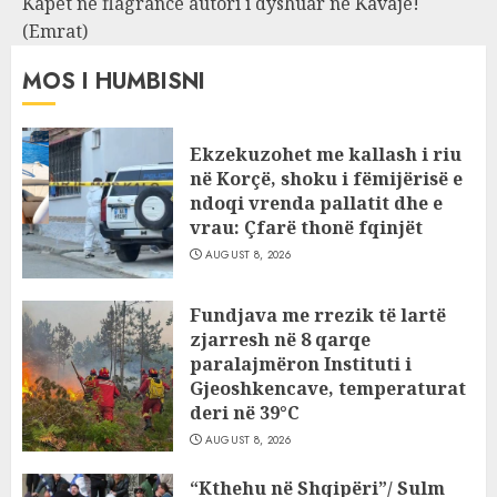
Kapet në flagrancë autori i dyshuar në Kavajë!
(Emrat)
MOS I HUMBISNI
Ekzekuzohet me kallash i riu
në Korçë, shoku i fëmijërisë e
ndoqi vrenda pallatit dhe e
vrau: Çfarë thonë fqinjët
AUGUST 8, 2026
Fundjava me rrezik të lartë
zjarresh në 8 qarqe
paralajmëron Instituti i
Gjeoshkencave, temperaturat
deri në 39°C
AUGUST 8, 2026
“Kthehu në Shqipëri”/ Sulm