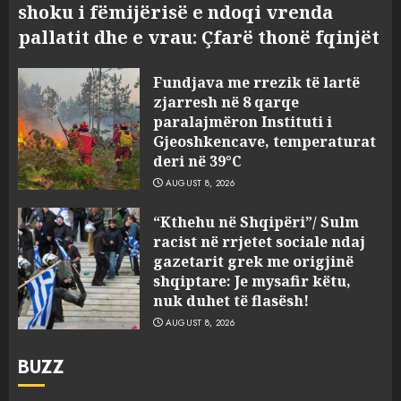
shoku i fëmijërisë e ndoqi vrenda
pallatit dhe e vrau: Çfarë thonë fqinjët
Fundjava me rrezik të lartë
zjarresh në 8 qarqe
paralajmëron Instituti i
Gjeoshkencave, temperaturat
deri në 39°C
AUGUST 8, 2026
“Kthehu në Shqipëri”/ Sulm
racist në rrjetet sociale ndaj
gazetarit grek me origjinë
shqiptare: Je mysafir këtu,
nuk duhet të flasësh!
AUGUST 8, 2026
BUZZ