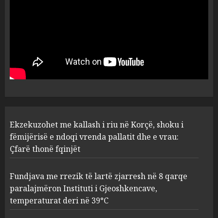
5
AUGUST 8, 2026
Ekzekuzohet me kallash i riu
në Korçë, shoku i fëmijërisë e
ndoqi vrenda pallatit dhe e
vrau: Çfarë thonë fqinjët
1
AUGUST 8, 2026
Fundjava me rrezik të lartë
Ekzekuzohet me kallash i riu në Korçë, shoku i
zjarresh në 8 qarqe
paralajmëron Instituti i
fëmijërisë e ndoqi vrenda pallatit dhe e vrau:
Gjeoshkencave, temperaturat
Çfarë thonë fqinjët
deri në 39°C
2
AUGUST 8, 2026
Fundjava me rrezik të lartë zjarresh në 8 qarqe
paralajmëron Instituti i Gjeoshkencave,
“Kthehu në Shqipëri”/ Sulm
temperaturat deri në 39°C
racist në rrjetet sociale ndaj
gazetarit grek me origjinë