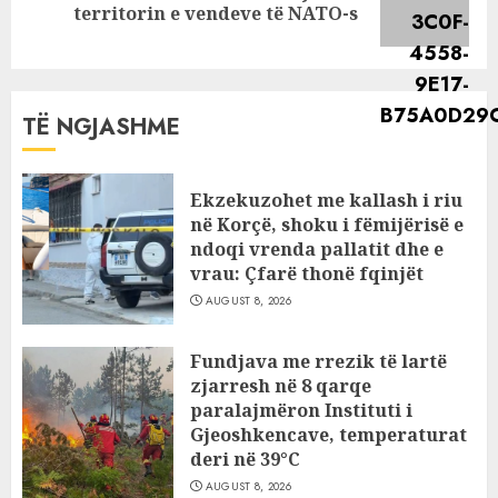
territorin e vendeve të NATO-s
post:
TË NGJASHME
Ekzekuzohet me kallash i riu
në Korçë, shoku i fëmijërisë e
ndoqi vrenda pallatit dhe e
vrau: Çfarë thonë fqinjët
AUGUST 8, 2026
Fundjava me rrezik të lartë
zjarresh në 8 qarqe
paralajmëron Instituti i
Gjeoshkencave, temperaturat
deri në 39°C
AUGUST 8, 2026