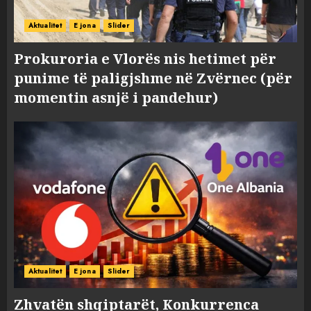
Aktualitet
E jona
Slider
Prokuroria e Vlorës nis hetimet për
punime të paligjshme në Zvërnec (për
momentin asnjë i pandehur)
Aktualitet
E jona
Slider
Zhvatën shqiptarët, Konkurrenca