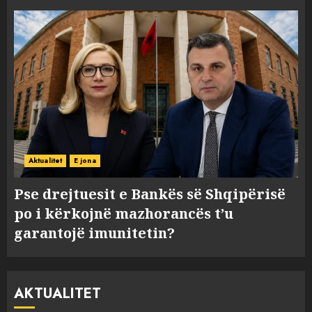
Aktualitet
E jona
Pse drejtuesit e Bankës së Shqipërisë
po i kërkojnë mazhorancës t’u
garantojë imunitetin?
AKTUALITET