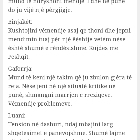
mund tė ndryshoni mendje. Edhe nė punė
do ju vijė njė pėrgjigje.
Binjakėt:
Kushtojini vėmendje asaj qė thoni dhe jepni
mendimin tuaj pėr njė ēėshtje vetėm nėse
ėshtė shumė e rėndėsishme. Kujdes me
Peshqit.
Gaforrja:
Mund tė keni njė takim qė ju zbulon gjėra tė
reja. Nėse jeni nė njė situatė kritike nė
punė, shmangni marrjen e rreziqeve.
Vėmendje problemeve.
Luani:
Tension nė dashuri, ndaj mbajini larg
shqetėsimet e panevojshme. Shumė lajme