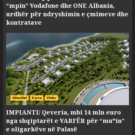
“mpin” Vodafone dhe ONE Albania,
urdhër për ndryshimin e çmimeve dhe
kontratave
Aktualitet
E jona
Slider
IMPIANTI/ Qeveria, mbi 14 mln euro
nga shqiptarët e VARFËR për “mu*in”
e oligarkëve në Palasë