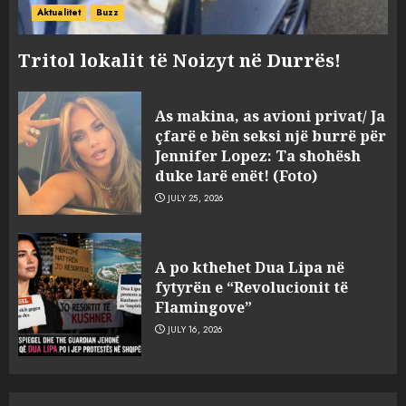
Aktualitet
Buzz
Tritol lokalit të Noizyt në Durrës!
As makina, as avioni privat/ Ja
çfarë e bën seksi një burrë për
Jennifer Lopez: Ta shohësh
duke larë enët! (Foto)
JULY 25, 2026
“Kthehu në Shqipëri”/ Sulm
racist në rrjetet sociale ndaj
A po kthehet Dua Lipa në
gazetarit grek me origjinë
fytyrën e “Revolucionit të
shqiptare: Je mysafir këtu,
Flamingove”
nuk duhet të flasësh!
3
JULY 16, 2026
AUGUST 8, 2026
Sherr në burgun e Fierit, dy të