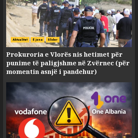
Aktualitet
E jona
Slider
Prokuroria e Vlorës nis hetimet për
punime të paligjshme në Zvërnec (për
momentin asnjë i pandehur)