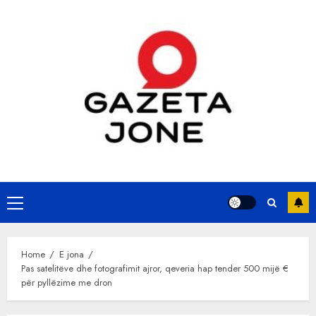
Skip
to
content
Primary
Menu
Home
E jona
Pas satelitëve dhe fotografimit ajror, qeveria hap tender 500 mijë €
për pyllëzime me dron