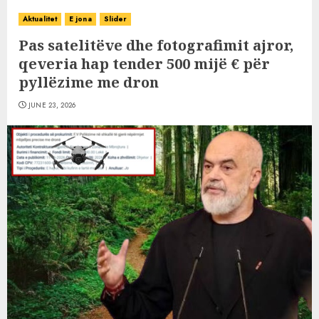
Aktualitet
E jona
Slider
Pas satelitëve dhe fotografimit ajror,
qeveria hap tender 500 mijë € për
pyllëzime me dron
JUNE 23, 2026