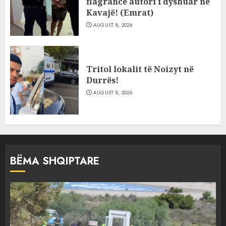
flagrancë autori i dyshuar në
Kavajë! (Emrat)
AUGUST 8, 2026
Tritol lokalit të Noizyt në
Durrës!
AUGUST 8, 2026
BËMA SHQIPTARE