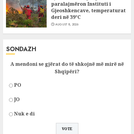
paralajmëron Instituti i
Gjeoshkencave, temperaturat
deri në 39°C
AUGUST 8, 2026
SONDAZH
A mendoni se gjërat do të shkojnë më mirë në
Shqipëri?
PO
JO
Nuk e di