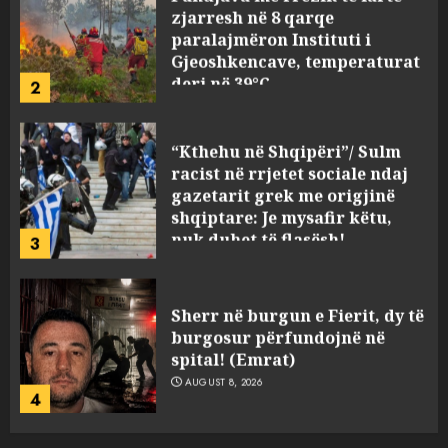
zjarresh në 8 qarqe
paralajmëron Instituti i
Gjeoshkencave, temperaturat
deri në 39°C
2
AUGUST 8, 2026
“Kthehu në Shqipëri”/ Sulm
racist në rrjetet sociale ndaj
gazetarit grek me origjinë
shqiptare: Je mysafir këtu,
nuk duhet të flasësh!
3
AUGUST 8, 2026
Sherr në burgun e Fierit, dy të
burgosur përfundojnë në
spital! (Emrat)
AUGUST 8, 2026
4