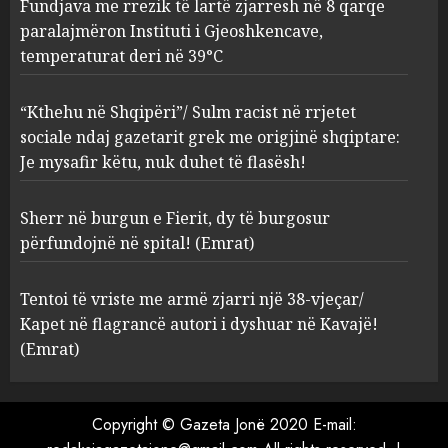
Fundjava me rrezik të lartë zjarresh në 8 qarqe
paralajmëron Instituti i Gjeoshkencave,
“Kthehu në Shqipëri”/ Sulm
temperaturat deri në 39°C
racist në rrjetet sociale ndaj
gazetarit grek me origjinë
shqiptare: Je mysafir këtu,
“Kthehu në Shqipëri”/ Sulm racist në rrjetet
nuk duhet të flasësh!
3
sociale ndaj gazetarit grek me origjinë shqiptare:
AUGUST 8, 2026
Je mysafir këtu, nuk duhet të flasësh!
Sherr në burgun e Fierit, dy të
Sherr në burgun e Fierit, dy të burgosur
burgosur përfundojnë në
spital! (Emrat)
përfundojnë në spital! (Emrat)
AUGUST 8, 2026
4
Tentoi të vriste me armë zjarri një 38-vjeçar/
Kapet në flagrancë autori i dyshuar në Kavajë!
Tentoi të vriste me armë
(Emrat)
zjarri një 38-vjeçar/ Kapet në
flagrancë autori i dyshuar në
Kavajë! (Emrat)
Copyright © Gazeta Jonë 2020 E-mail:
5
AUGUST 8, 2026