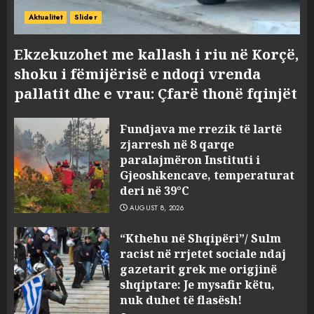
Aktualitet
Slider
Ekzekuzohet me kallash i riu në Korçë,
shoku i fëmijërisë e ndoqi vrenda
pallatit dhe e vrau: Çfarë thonë fqinjët
Fundjava me rrezik të lartë
zjarresh në 8 qarqe
paralajmëron Instituti i
Gjeoshkencave, temperaturat
deri në 39°C
AUGUST 8, 2026
“Kthehu në Shqipëri”/ Sulm
racist në rrjetet sociale ndaj
gazetarit grek me origjinë
shqiptare: Je mysafir këtu,
nuk duhet të flasësh!