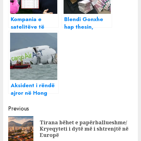
Kompania e
Blendi Gonxhe
satelitëve të
hap thesin,
Dulakut merr 15
tender 160 mijë
mln euro tendera
për propagande
sekretë nga
Linda e AKSHI-t
Aksident i rëndë
ajror në Hong
Kong/ Avioni del
Continue
nga pista dhe
Previous
përfundon në
Reading
Tirana bëhet e papërballueshme/
det, dy të vdekur
Pre
Kryeqyteti i dytë më i shtrenjtë në
(PAMJE)
pos
Europë