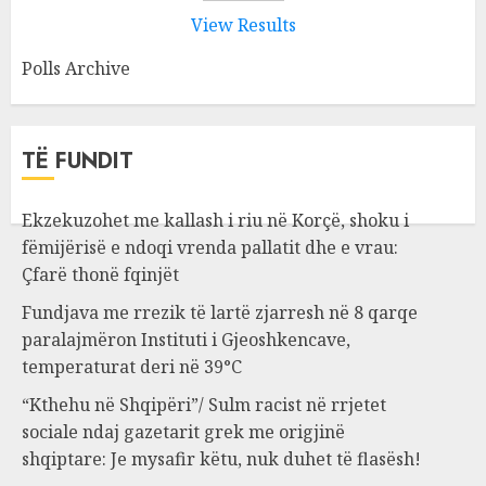
View Results
Polls Archive
TË FUNDIT
Ekzekuzohet me kallash i riu në Korçë, shoku i
fëmijërisë e ndoqi vrenda pallatit dhe e vrau:
Çfarë thonë fqinjët
Fundjava me rrezik të lartë zjarresh në 8 qarqe
paralajmëron Instituti i Gjeoshkencave,
temperaturat deri në 39°C
“Kthehu në Shqipëri”/ Sulm racist në rrjetet
sociale ndaj gazetarit grek me origjinë
shqiptare: Je mysafir këtu, nuk duhet të flasësh!