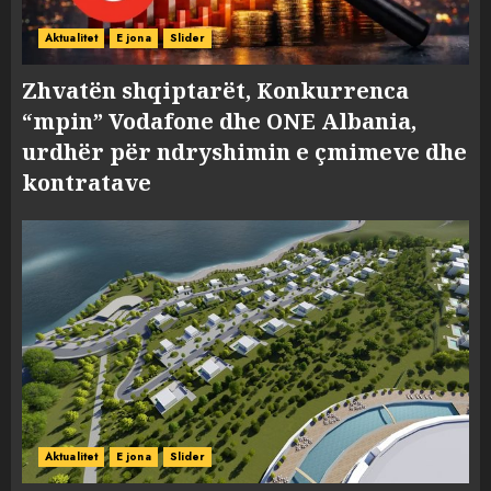
Aktualitet
E jona
Slider
Zhvatën shqiptarët, Konkurrenca
“mpin” Vodafone dhe ONE Albania,
urdhër për ndryshimin e çmimeve dhe
kontratave
Aktualitet
E jona
Slider