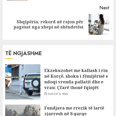
Next
Shqipëria, rekord në rajon për
Next
pagesat nga xhepi në shëndetësi
post:
TË NGJASHME
Ekzekuzohet me kallash i riu
në Korçë, shoku i fëmijërisë e
ndoqi vrenda pallatit dhe e
vrau: Çfarë thonë fqinjët
AUGUST 8, 2026
Fundjava me rrezik të lartë
zjarresh në 8 qarqe