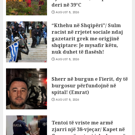
deri në 39°C
AUGUST 8, 2026
“Kthehu në Shqipëri”/ Sulm
racist në rrjetet sociale ndaj
gazetarit grek me origjinë
shqiptare: Je mysafir këtu,
nuk duhet të flasësh!
AUGUST 8, 2026
Sherr në burgun e Fierit, dy të
burgosur përfundojnë në
spital! (Emrat)
AUGUST 8, 2026
Tentoi të vriste me armë
zjarri një 38-vjeçar/ Kapet në