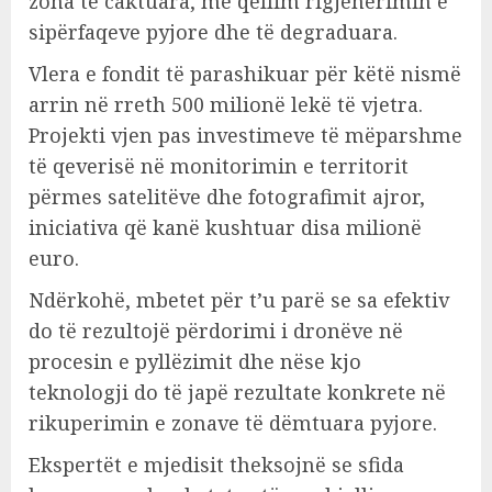
zona të caktuara, me qëllim rigjenerimin e
sipërfaqeve pyjore dhe të degraduara.
Vlera e fondit të parashikuar për këtë nismë
arrin në rreth 500 milionë lekë të vjetra.
Projekti vjen pas investimeve të mëparshme
të qeverisë në monitorimin e territorit
përmes satelitëve dhe fotografimit ajror,
iniciativa që kanë kushtuar disa milionë
euro.
Ndërkohë, mbetet për t’u parë se sa efektiv
do të rezultojë përdorimi i dronëve në
procesin e pyllëzimit dhe nëse kjo
teknologji do të japë rezultate konkrete në
rikuperimin e zonave të dëmtuara pyjore.
Ekspertët e mjedisit theksojnë se sfida