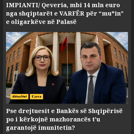
IMPIANTI/ Qeveria, mbi 14 mln euro
nga shqiptarët e VARFËR për “mu*in”
e oligarkëve në Palasë
Aktualitet
E jona
Pse drejtuesit e Bankës së Shqipërisë
po i kërkojnë mazhorancës t’u
garantojë imunitetin?