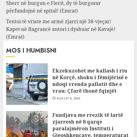
Sherr në burgun e Fierit, dy të burgosur
përfundojnë në spital! (Emrat)
Tentoi të vriste me armë zjarri një 38-vjeçar/
Kapet në flagrancë autori i dyshuar në Kavajë!
(Emrat)
MOS I HUMBISNI
Ekzekuzohet me kallash i riu
në Korçë, shoku i fëmijërisë e
ndoqi vrenda pallatit dhe e
vrau: Çfarë thonë fqinjët
AUGUST 8, 2026
Fundjava me rrezik të lartë
zjarresh në 8 qarqe
paralajmëron Instituti i
Gjeoshkencave, temperaturat