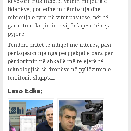
kryesore nuk mbetet vetëm mbjellja e
fidanëve, por edhe mirëmbajtja dhe
mbrojtja e tyre në vitet pasuese, për të
garantuar krijimin e sipërfaqeve të reja
pyjore.
Tenderi pritet të ndiqet me interes, pasi
përfaqëson një nga përpjekjet e para për
përdorimin në shkallë më të gjerë të
teknologjisë së dronëve në pyllëzimin e
territorit shqiptar.
Lexo Edhe: