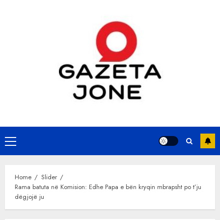
Skip
to
content
Primary
Menu
Home
Slider
Rama batuta në Komision: Edhe Papa e bën kryqin mbrapsht po t’ju
dëgjojë ju