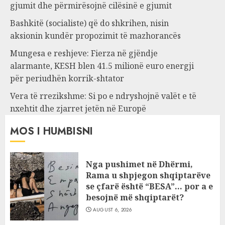
gjumit dhe përmirësojnë cilësinë e gjumit
Bashkitë (socialiste) që do shkrihen, nisin
aksionin kundër propozimit të mazhorancës
Mungesa e reshjeve: Fierza në gjëndje
alarmante, KESH blen 41.5 milionë euro energji
për periudhën korrik-shtator
Vera të rrezikshme: Si po e ndryshojnë valët e të
nxehtit dhe zjarret jetën në Europë
MOS I HUMBISNI
Nga pushimet në Dhërmi,
Rama u shpjegon shqiptarëve
se çfarë është “BESA”… por a e
besojnë më shqiptarët?
AUGUST 6, 2026