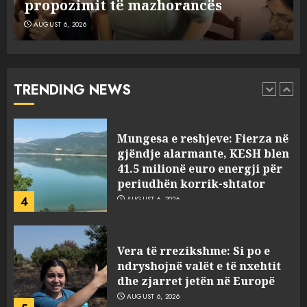
propozimit të mazhorancës
AUGUST 6, 2026
Mungesa e reshjeve: Fierza në
gjëndje alarmante, KESH blen
41.5 milionë euro energji për
periudhën korrik-shtator
TRENDING NEWS
4
AUGUST 6, 2026
Vera të rrezikshme: Si po e
ndryshojnë valët e të nxehtit
dhe zjarret jetën në Europë
AUGUST 6, 2026
5
Nga pushimet në Dhërmi,
Rama u shpjegon shqiptarëve
se çfarë është “BESA”… por a e
besojnë më shqiptarët?
AUGUST 6, 2026