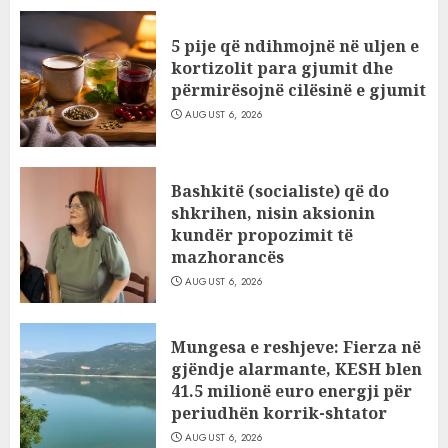
5 pije që ndihmojnë në uljen e
kortizolit para gjumit dhe
përmirësojnë cilësinë e gjumit
AUGUST 6, 2026
Bashkitë (socialiste) që do
shkrihen, nisin aksionin
kundër propozimit të
mazhorancës
AUGUST 6, 2026
Mungesa e reshjeve: Fierza në
gjëndje alarmante, KESH blen
41.5 milionë euro energji për
periudhën korrik-shtator
AUGUST 6, 2026