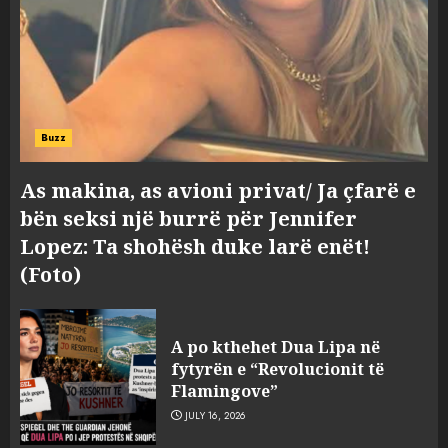
Bashkitë (socialiste) që do
shkrihen, nisin aksionin
kundër propozimit të
mazhorancës
3
AUGUST 6, 2026
Buzz
Mungesa e reshjeve: Fierza në
gjëndje alarmante, KESH blen
As makina, as avioni privat/ Ja çfarë e
41.5 milionë euro energji për
bën seksi një burrë për Jennifer
periudhën korrik-shtator
Lopez: Ta shohësh duke larë enët!
4
AUGUST 6, 2026
(Foto)
Vera të rrezikshme: Si po e
A po kthehet Dua Lipa në
ndryshojnë valët e të nxehtit
fytyrën e “Revolucionit të
dhe zjarret jetën në Europë
Flamingove”
AUGUST 6, 2026
5
JULY 16, 2026