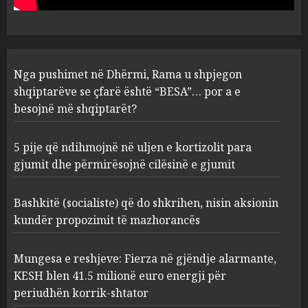
4
AUGUST 6, 2026
Vera të rrezikshme: Si po e
Nga pushimet në Dhërmi, Rama u shpjegon
ndryshojnë valët e të nxehtit
shqiptarëve se çfarë është “BESA”… por a e
dhe zjarret jetën në Europë
besojnë më shqiptarët?
AUGUST 6, 2026
5
5 pije që ndihmojnë në uljen e kortizolit para
gjumit dhe përmirësojnë cilësinë e gjumit
Bashkitë (socialiste) që do shkrihen, nisin aksionin
kundër propozimit të mazhorancës
Mungesa e reshjeve: Fierza në gjëndje alarmante,
KESH blen 41.5 milionë euro energji për
periudhën korrik-shtator