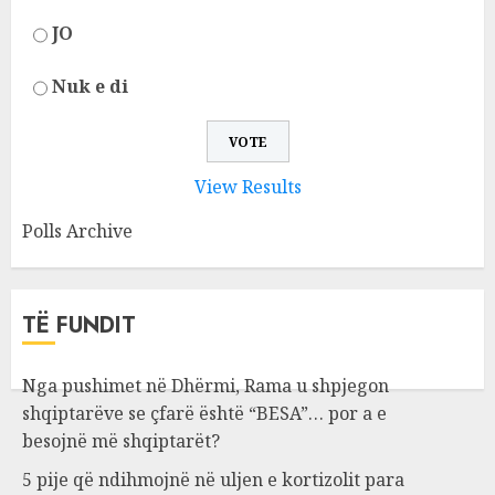
JO
Nuk e di
View Results
Polls Archive
TË FUNDIT
Nga pushimet në Dhërmi, Rama u shpjegon
shqiptarëve se çfarë është “BESA”… por a e
besojnë më shqiptarët?
5 pije që ndihmojnë në uljen e kortizolit para