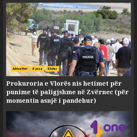
Aktualitet
E jona
Slider
Prokuroria e Vlorës nis hetimet për
punime të paligjshme në Zvërnec (për
momentin asnjë i pandehur)