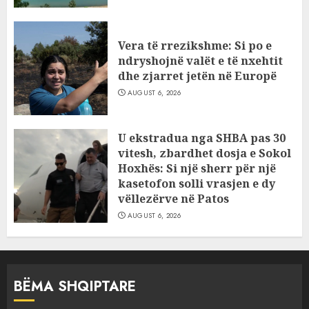
Vera të rrezikshme: Si po e
ndryshojnë valët e të nxehtit
dhe zjarret jetën në Europë
AUGUST 6, 2026
U ekstradua nga SHBA pas 30
vitesh, zbardhet dosja e Sokol
Hoxhës: Si një sherr për një
kasetofon solli vrasjen e dy
vëllezërve në Patos
AUGUST 6, 2026
BËMA SHQIPTARE