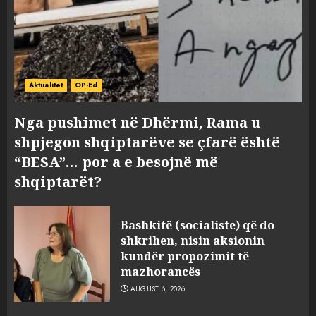
Aktualitet
OP-Ed
Nga pushimet në Dhërmi, Rama u
shpjegon shqiptarëve se çfarë është
“BESA”… por a e besojnë më
shqiptarët?
Bashkitë (socialiste) që do
shkrihen, nisin aksionin
kundër propozimit të
mazhorancës
AUGUST 6, 2026