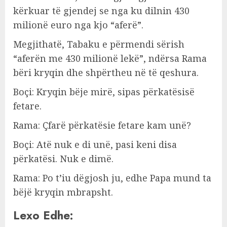
kërkuar të gjendej se nga ku dilnin 430
milionë euro nga kjo “aferë”.
Megjithatë, Tabaku e përmendi sërish
“aferën me 430 milionë lekë”, ndërsa Rama
bëri kryqin dhe shpërtheu në të qeshura.
Boçi: Kryqin bëje mirë, sipas përkatësisë
fetare.
Rama: Çfarë përkatësie fetare kam unë?
Boçi: Atë nuk e di unë, pasi keni disa
përkatësi. Nuk e dimë.
Rama: Po t’iu dëgjosh ju, edhe Papa mund ta
bëjë kryqin mbrapsht.
Lexo Edhe: