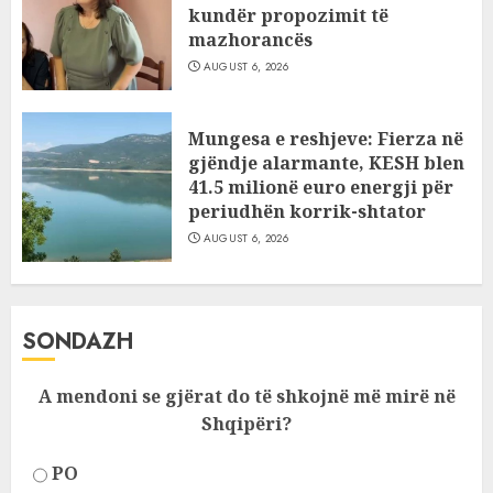
kundër propozimit të
mazhorancës
AUGUST 6, 2026
Mungesa e reshjeve: Fierza në
gjëndje alarmante, KESH blen
41.5 milionë euro energji për
periudhën korrik-shtator
AUGUST 6, 2026
SONDAZH
A mendoni se gjërat do të shkojnë më mirë në
Shqipëri?
PO