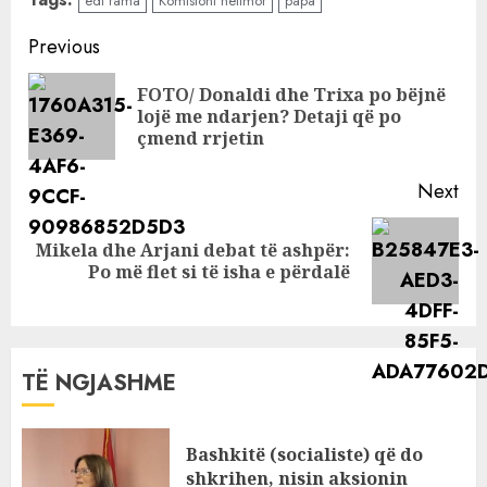
edi rama
Komisioni hetimor
papa
studentin në
Elbasan: Mos je
Continue
Previous
nga Gjirokastra
Reading
ti?
FOTO/ Donaldi dhe Trixa po bëjnë
Pre
lojë me ndarjen? Detaji që po
pos
çmend rrjetin
Next
Mikela dhe Arjani debat të ashpër:
Next
Po më flet si të isha e përdalë
post:
TË NGJASHME
Bashkitë (socialiste) që do
shkrihen, nisin aksionin