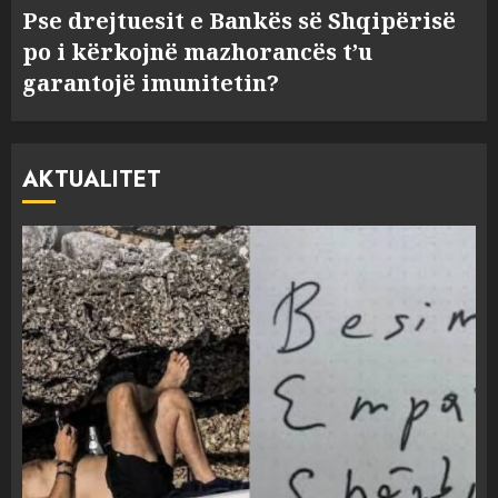
Pse drejtuesit e Bankës së Shqipërisë
po i kërkojnë mazhorancës t’u
garantojë imunitetin?
AKTUALITET