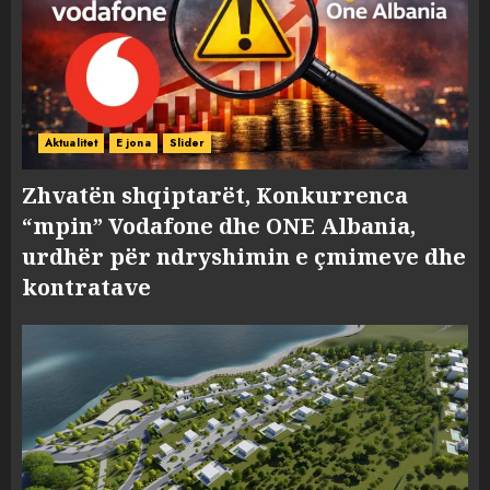
Aktualitet
E jona
Slider
Zhvatën shqiptarët, Konkurrenca
“mpin” Vodafone dhe ONE Albania,
urdhër për ndryshimin e çmimeve dhe
kontratave