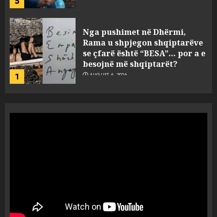
1
5 pije që ndihmojnë në uljen e
kortizolit para gjumit dhe
përmirësojnë cilësinë e gjumit
AUGUST 6, 2026
2
Bashkitë (socialiste) që do
shkrihen, nisin aksionin
kundër propozimit të
mazhorancës
3
AUGUST 6, 2026
Mungesa e reshjeve: Fierza në
gjëndje alarmante, KESH blen
41.5 milionë euro energji për
periudhën korrik-shtator