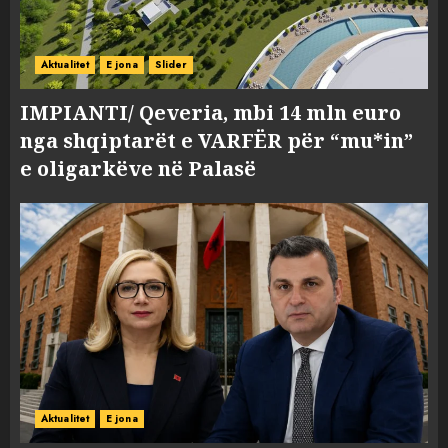
Aktualitet
E jona
Slider
IMPIANTI/ Qeveria, mbi 14 mln euro
nga shqiptarët e VARFËR për “mu*in”
e oligarkëve në Palasë
Aktualitet
E jona