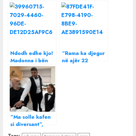
Ndodh edhe kjo!
“Rama ka djegur
Madonna i bën
në ajër 22
kërkesën e
milionë euro të
papritur Papa
shqiptarëve”- PD
Françeskut
depoziton në
Kuvend kërkesën
për komision
hetimor në lidhje
me fluturimet e
“Ma solle kafen
kryeministrit
si diversant”,
Rama batuta me
Tags: