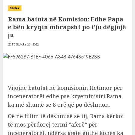
Slider
Rama batuta në Komision: Edhe Papa
e bën kryqin mbrapsht po t’ju dëgjojë
ju
FEBRUARY 23, 2022
Vijojnë batutat në komisionin Hetimor për
inceneratorët edhe pse kryeministri Rama
ka më shumë se 8 orë që po dëshmon.
Që në fillim të dëshmisë së tij, Rama kërkoi
të mos përdorej termi “aferë” për
inceneratorët, ndërsa gjatë gjithë kohës ka