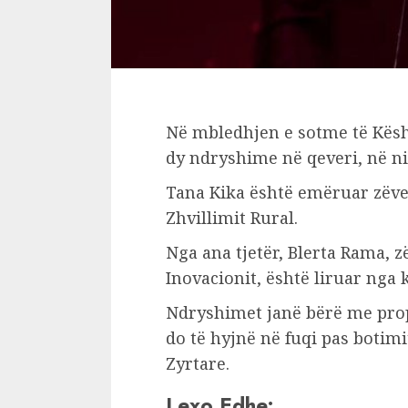
Në mbledhjen e sotme të Këshi
dy ndryshime në qeveri, në ni
Tana Kika është emëruar zëve
Zhvillimit Rural.
Nga ana tjetër, Blerta Rama,
Inovacionit, është liruar nga 
Ndryshimet janë bërë me pro
do të hyjnë në fuqi pas botimi
Zyrtare.
Lexo Edhe: