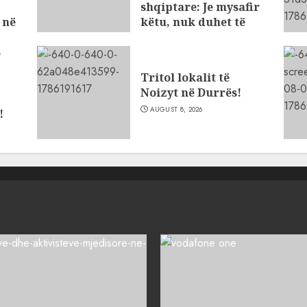
shqiptare: Je mysafir
 në
këtu, nuk duhet të
flasësh!
e
AUGUST 8, 2026
-
Tritol lokalit të
Noizyt në Durrës!
AUGUST 8, 2026
!