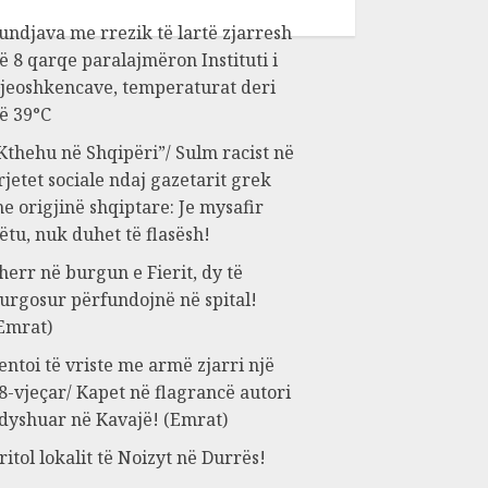
undjava me rrezik të lartë zjarresh
ë 8 qarqe paralajmëron Instituti i
jeoshkencave, temperaturat deri
ë 39°C
Kthehu në Shqipëri”/ Sulm racist në
rjetet sociale ndaj gazetarit grek
e origjinë shqiptare: Je mysafir
ëtu, nuk duhet të flasësh!
herr në burgun e Fierit, dy të
urgosur përfundojnë në spital!
Emrat)
entoi të vriste me armë zjarri një
8-vjeçar/ Kapet në flagrancë autori
 dyshuar në Kavajë! (Emrat)
ritol lokalit të Noizyt në Durrës!