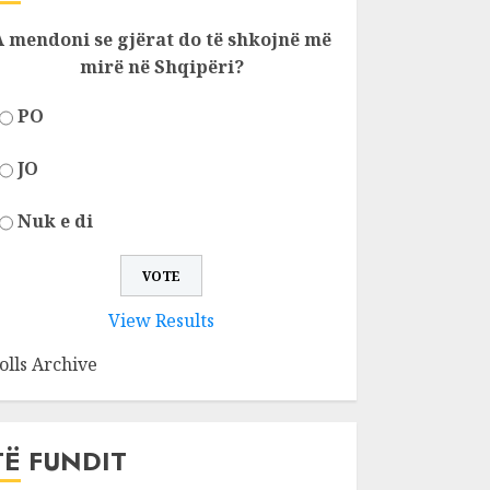
A mendoni se gjërat do të shkojnë më
mirë në Shqipëri?
PO
JO
Nuk e di
View Results
olls Archive
TË FUNDIT