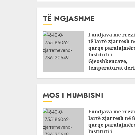
TË NGJASHME
Fundjava me rrez
të lartë zjarresh n
qarqe paralajmër
Instituti i
Gjeoshkencave,
temperaturat deri
39°C
AUGUST 8, 2026
MOS I HUMBISNI
Fundjava me rrezi
lartë zjarresh në 8
qarqe paralajmër
Instituti i