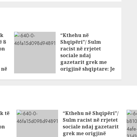
ik
“Kthehu në
ë 8
Shqipëri”/ Sulm
on
racist në rrjetet
sociale ndaj
gazetarit grek me
 në
origjinë shqiptare: Je
mysafir këtu, nuk
duhet të flasësh!
AUGUST 8, 2026
k të
“Kthehu në Shqipëri”/
Sulm racist në rrjetet
on
sociale ndaj gazetarit
grek me origjinë