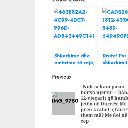
Shkarkime dhe
Rrufe! Pas
emërime të reja,
shkarkimit
Edi Rama bën
Nanos, Ra
Continue
ndryshime në
dy ndrysh
Previous
qeveri
qeveri
Reading
“Nuk ia kam pasur
borxh njeriu” – Baba
12-vjeçarit që humb
jetën në Durrës: Më
preu krahët, çfarë 
them më? Më del në
cep