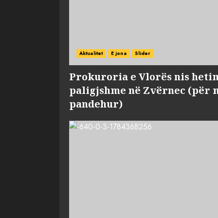
Aktualitet
E jona
Slider
Prokuroria e Vlorës nis heti
paligjshme në Zvërnec (për 
pandehur)