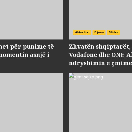
Aktualitet
E jona
Slider
met për punime të
Zhvatën shqiptarët
momentin asnjë i
Vodafone dhe ONE Al
ndryshimin e çmime