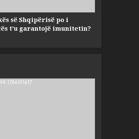
kës së Shqipërisë po i
s t’u garantojë imunitetin?