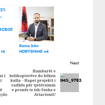
Rama bën
 të
NDRYSHIME në
ma bën
qeveri, ja kush u
ime në
EMËRUA
Next
zv.ministër i
Hambarët e
Infrastrukturës
i i
helikopterëve do bëhen
dhe Energjisë!
i
kulla – Hapet projekti i
Next
Previous
radhës për tjetërsimin
post:
post:
të
e pronës te ish-fusha e
 çdo
Aviacionit!