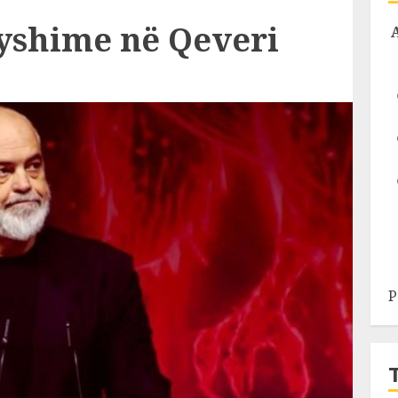
yshime në Qeveri
P