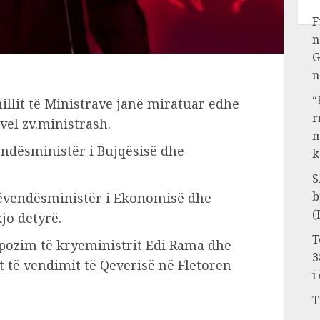
F
n
G
n
“
llit të Ministrave janë miratuar edhe
r
vel zv.ministrash.
m
ndësministër i Bujqësisë dhe
k
S
b
 zëvendësministër i Ekonomisë dhe
(
kjo detyrë.
T
pozim të kryeministrit Edi Rama dhe
3
t të vendimit të Qeverisë në Fletoren
i
T