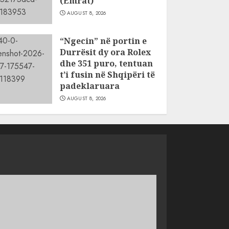
(Emrat)
AUGUST 8, 2026
“Ngecin” në portin e
Durrësit dy ora Rolex
dhe 351 puro, tentuan
t’i fusin në Shqipëri të
padeklaruara
AUGUST 8, 2026