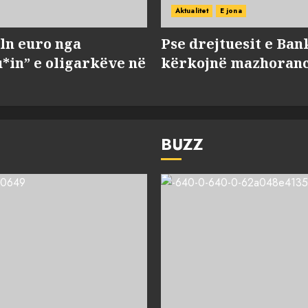
Aktualitet
E jona
ln euro nga
Pse drejtuesit e Ban
*in” e oligarkëve në
kërkojnë mazhorancë
BUZZ