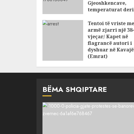
Gjeoshkencave,
temperaturat deri
39°C
Tentoi të vriste m
AUGUST 8, 2026
armë zjarri një 38
vjeçar/ Kapet në
flagrancë autori i
dyshuar në Kavajë
(Emrat)
AUGUST 8, 2026
BËMA SHQIPTARE