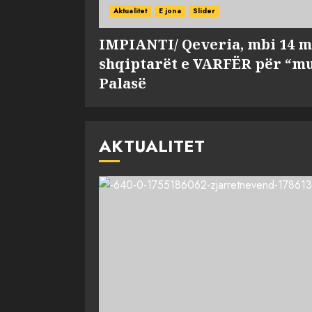
Aktualitet
E jona
Slider
IMPIANTI/ Qeveria, mbi 14 m
shqiptarët e VARFËR për “mu
Palasë
AKTUALITET