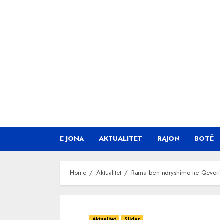
Skip
to
content
E JONA
AKTUALITET
RAJON
BOTË
Home
Aktualitet
Rama bën ndryshime në Qeveri
Aktualitet
Slider