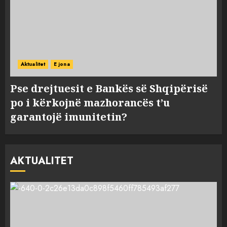
Aktualitet
E jona
Pse drejtuesit e Bankës së Shqipërisë
po i kërkojnë mazhorancës t’u
garantojë imunitetin?
AKTUALITET