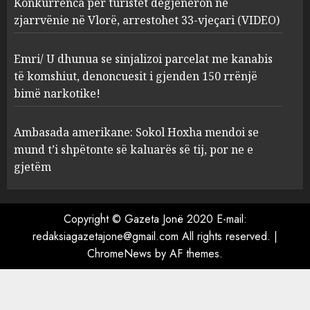
Konkurrenca për turistët degjeneron në
zjarrvënie në Vlorë, arrestohet 33-vjeçari (VIDEO)
Emri/ U dhunua se sinjalizoi parcelat me kanabis
të komshiut, denoncuesit i gjenden 150 rrënjë
bimë narkotike!
Ambasada amerikane: Sokol Hoxha mendoi se
mund t’i shpëtonte së kaluarës së tij, por ne e
gjetëm
Copyright © Gazeta Jonë 2020 E-mail:
redaksiagazetajone@gmail.com All rights reserved.
|
ChromeNews
by AF themes.