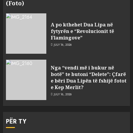
(Foto)
A po kthehet Dua Lipa në
fytyrën e “Revolucionit të
Flamingove”
JULY 16, 2026
Nga “vendi më i bukur në
botë” te butoni “Delete”: Çfarë
e bëri Dua Lipën të fshijë fotot
e Kep Merlit?
JULY 16, 2026
PËR TY