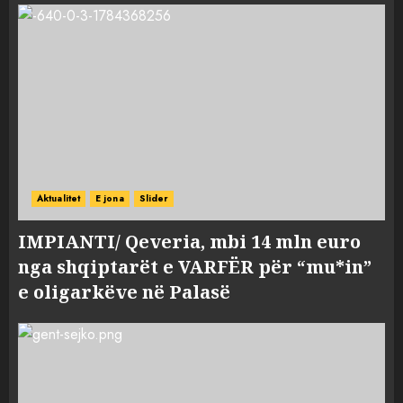
Aktualitet
E jona
Slider
IMPIANTI/ Qeveria, mbi 14 mln euro
nga shqiptarët e VARFËR për “mu*in”
e oligarkëve në Palasë