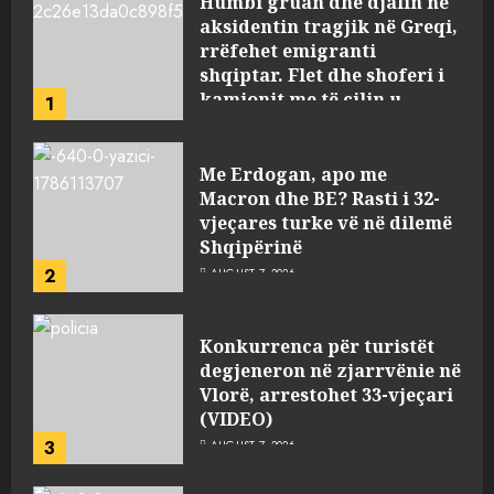
Humbi gruan dhe djalin në
aksidentin tragjik në Greqi,
rrëfehet emigranti
shqiptar. Flet dhe shoferi i
kamionit me të cilin u
1
përplas makina e viktimave
AUGUST 7, 2026
Me Erdogan, apo me
Macron dhe BE? Rasti i 32-
vjeçares turke vë në dilemë
Shqipërinë
2
AUGUST 7, 2026
Konkurrenca për turistët
degjeneron në zjarrvënie në
Vlorë, arrestohet 33-vjeçari
(VIDEO)
3
AUGUST 7, 2026