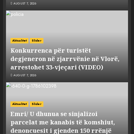
AUGUST 7, 2026
Aktualitet
Slider
Konkurrenca për turistët
degjeneron në zjarrvënie në Vlorë,
arrestohet 33-vjeçari (VIDEO)
AUGUST 7, 2026
Aktualitet
Slider
Emri/ U dhunua se sinjalizoi
parcelat me kanabis të komshiut,
denoncuesit i gjenden 150 rrënjë