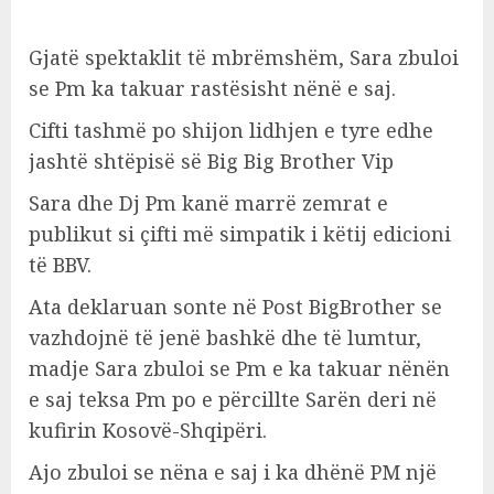
Gjatë spektaklit të mbrëmshëm, Sara zbuloi
se Pm ka takuar rastësisht nënë e saj.
Cifti tashmë po shijon lidhjen e tyre edhe
jashtë shtëpisë së Big Big Brother Vip
Sara dhe Dj Pm kanë marrë zemrat e
publikut si çifti më simpatik i këtij edicioni
të BBV.
Ata deklaruan sonte në Post BigBrother se
vazhdojnë të jenë bashkë dhe të lumtur,
madje Sara zbuloi se Pm e ka takuar nënën
e saj teksa Pm po e përcillte Sarën deri në
kufirin Kosovë-Shqipëri.
Ajo zbuloi se nëna e saj i ka dhënë PM një