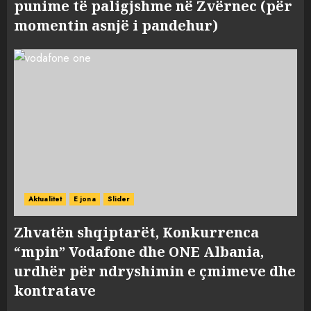
punime të paligjshme në Zvërnec (për
momentin asnjë i pandehur)
Aktualitet
E jona
Slider
Zhvatën shqiptarët, Konkurrenca
“mpin” Vodafone dhe ONE Albania,
urdhër për ndryshimin e çmimeve dhe
kontratave