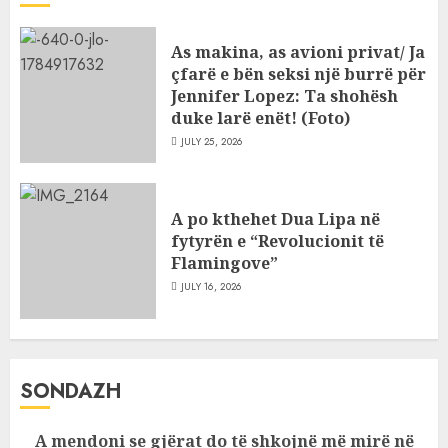
As makina, as avioni privat/ Ja
çfarë e bën seksi një burrë për
Jennifer Lopez: Ta shohësh
duke larë enët! (Foto)
JULY 25, 2026
A po kthehet Dua Lipa në
fytyrën e “Revolucionit të
Flamingove”
JULY 16, 2026
SONDAZH
A mendoni se gjërat do të shkojnë më mirë në