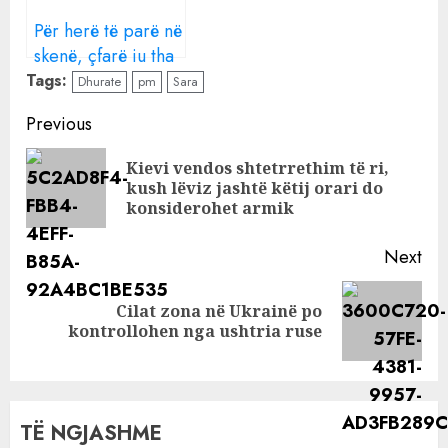
Për herë të parë në
skenë, çfarë iu tha
Sara Hoxhës: Nëse
Tags:
Dhurate
pm
Sara
Ledri nuk ka
Continue
Previous
kundërshtim…
Reading
Kievi vendos shtetrrethim të ri,
Pre
kush lëviz jashtë këtij orari do
pos
konsiderohet armik
Next
Cilat zona në Ukrainë po
Next
kontrollohen nga ushtria ruse
post:
TË NGJASHME