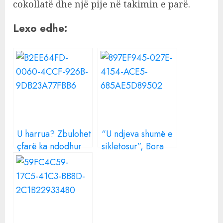
cokollatë dhe një pije në takimin e parë.
Lexo edhe:
U harrua? Zbulohet
“U ndjeva shumë e
çfarë ka ndodhur
sikletosur”, Bora
me emisionin që
Muzhaqi tregon
Top Channel i bëri
takimin e parë me
dhuratë Einxhelit
Ramën