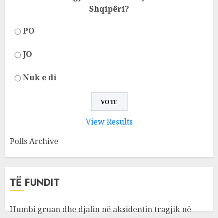
Shqipëri?
PO
JO
Nuk e di
View Results
Polls Archive
TË FUNDIT
Humbi gruan dhe djalin në aksidentin tragjik në