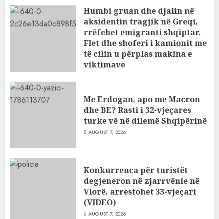
Humbi gruan dhe djalin në
aksidentin tragjik në Greqi,
rrëfehet emigranti shqiptar.
Flet dhe shoferi i kamionit me
të cilin u përplas makina e
viktimave
AUGUST 7, 2026
Me Erdogan, apo me Macron
dhe BE? Rasti i 32-vjeçares
turke vë në dilemë Shqipërinë
AUGUST 7, 2026
Konkurrenca për turistët
degjeneron në zjarrvënie në
Vlorë, arrestohet 33-vjeçari
(VIDEO)
AUGUST 7, 2026