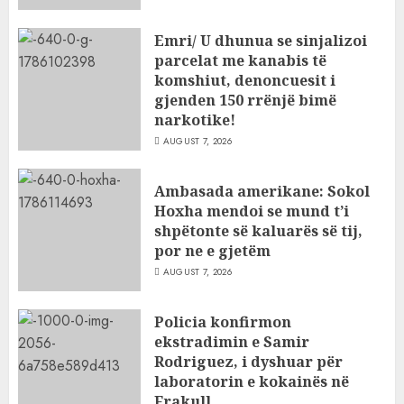
Emri/ U dhunua se sinjalizoi
parcelat me kanabis të
komshiut, denoncuesit i
gjenden 150 rrënjë bimë
narkotike!
AUGUST 7, 2026
Ambasada amerikane: Sokol
Hoxha mendoi se mund t’i
shpëtonte së kaluarës së tij,
por ne e gjetëm
AUGUST 7, 2026
Policia konfirmon
ekstradimin e Samir
Rodriguez, i dyshuar për
laboratorin e kokainës në
Frakull