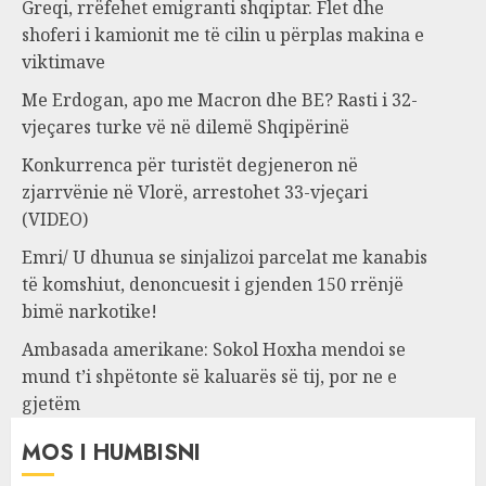
Greqi, rrëfehet emigranti shqiptar. Flet dhe
shoferi i kamionit me të cilin u përplas makina e
viktimave
Me Erdogan, apo me Macron dhe BE? Rasti i 32-
vjeçares turke vë në dilemë Shqipërinë
Konkurrenca për turistët degjeneron në
zjarrvënie në Vlorë, arrestohet 33-vjeçari
(VIDEO)
Emri/ U dhunua se sinjalizoi parcelat me kanabis
të komshiut, denoncuesit i gjenden 150 rrënjë
bimë narkotike!
Ambasada amerikane: Sokol Hoxha mendoi se
mund t’i shpëtonte së kaluarës së tij, por ne e
gjetëm
MOS I HUMBISNI