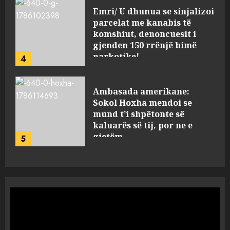
Emri/ U dhunua se sinjalizoi
parcelat me kanabis të
komshiut, denoncuesit i
gjenden 150 rrënjë bimë
narkotike!
4
AUGUST 7, 2026
Ambasada amerikane:
Sokol Hoxha mendoi se
mund t’i shpëtonte së
kaluarës së tij, por ne e
gjetëm
5
AUGUST 7, 2026