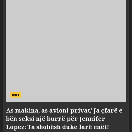
Buzz
As makina, as avioni privat/ Ja çfarë e
bën seksi një burrë për Jennifer
Lopez: Ta shohësh duke larë enët!