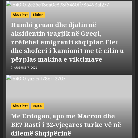
Aktualitet
Slider
Humbi gruan dhe djalin në
aksidentin tragjik në Greqi,
rrëfehet emigranti shqiptar. Flet
dhe shoferi i kamionit me të cilin u
përplas makina e viktimave
AUGUST 7, 2026
Aktualitet
Rajon
Me Erdogan, apo me Macron dhe
BE? Rasti i 32-vjeçares turke vë në
dilemë Shqipërinë