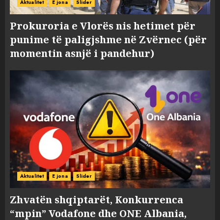
Aktualitet
E jona
Slider
Prokuroria e Vlorës nis hetimet për
punime të paligjshme në Zvërnec (për
momentin asnjë i pandehur)
Aktualitet
E jona
Slider
Zhvatën shqiptarët, Konkurrenca
“mpin” Vodafone dhe ONE Albania,