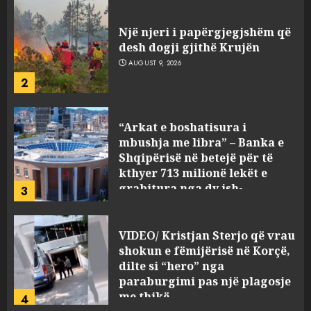
Një njeri i papërgjegjshëm që
desh dogji gjithë Krujën
AUGUST 9, 2026
2
“Arkat e boshatisura i
mbushja me libra” – Banka e
Shqipërisë në betejë për të
kthyer 713 milionë lekët e
grabitura nga dy ish-
3
punonjësit e vet
AUGUST 9, 2026
VIDEO/ Kristjan Sterjo që vrau
shokun e fëmijërisë në Korçë,
dilte si “hero” nga
paraburgimi pas një plagosje
me thikë
4
AUGUST 9, 2026