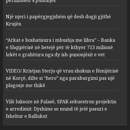
pezullohen 4 punonjës
Një njeri i papërgjegjshëm që desh dogji gjithë
“Arkat e boshatisura i
Krujën
mbushja me libra” – Banka e
Shqipërisë në betejë për të
kthyer 713 milionë lekët e
“Arkat e boshatisura i mbushja me libra” – Banka
grabitura nga dy ish-
3
e Shqipërisë në betejë për të kthyer 713 milionë
punonjësit e vet
lekët e grabitura nga dy ish-punonjësit e vet
AUGUST 9, 2026
VIDEO/ Kristjan Sterjo që vrau
shokun e fëmijërisë në Korçë,
VIDEO/ Kristjan Sterjo që vrau shokun e fëmijërisë
dilte si “hero” nga
në Korçë, dilte si “hero” nga paraburgimi pas një
paraburgimi pas një plagosje
plagosje me thikë
me thikë
4
AUGUST 9, 2026
Vilë luksoze në Palasë, SPAK sekuestron projektin
Vilë luksoze në Palasë, SPAK
e arredimit: Dyshime se mund të jetë pasuri e
sekuestron projektin e
fshehur e Ballukut
arredimit: Dyshime se mund të
jetë pasuri e fshehur e