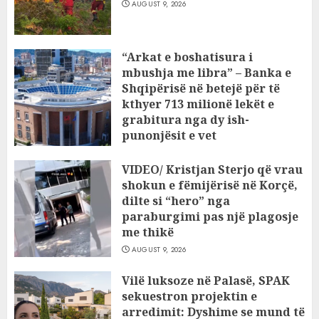
AUGUST 9, 2026
“Arkat e boshatisura i
mbushja me libra” – Banka e
Shqipërisë në betejë për të
kthyer 713 milionë lekët e
grabitura nga dy ish-
punonjësit e vet
AUGUST 9, 2026
VIDEO/ Kristjan Sterjo që vrau
shokun e fëmijërisë në Korçë,
dilte si “hero” nga
paraburgimi pas një plagosje
me thikë
AUGUST 9, 2026
Vilë luksoze në Palasë, SPAK
sekuestron projektin e
arredimit: Dyshime se mund të