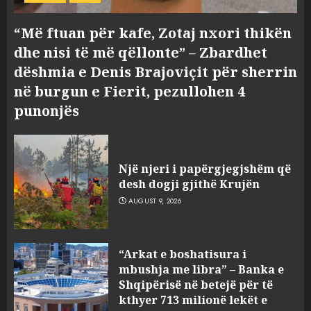
“Më ftuan për kafe, Zotaj nxori thikën
dhe nisi të më qëllonte” – Zbardhet
dëshmia e Denis Brajoviçit për sherrin
në burgun e Fierit, pezullohen 4
punonjës
Një njeri i papërgjegjshëm që
desh dogji gjithë Krujën
AUGUST 9, 2026
“Arkat e boshatisura i
mbushja me libra” – Banka e
Shqipërisë në betejë për të
kthyer 713 milionë lekët e