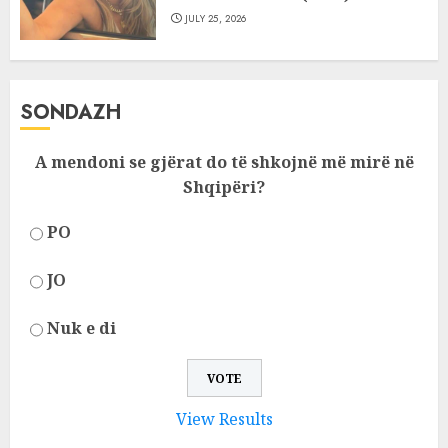
JULY 25, 2026
SONDAZH
A mendoni se gjërat do të shkojnë më mirë në
Shqipëri?
PO
JO
Nuk e di
View Results