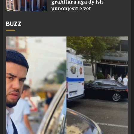
grabitura nga dy ish-
punonjësit e vet
AUGUST 9, 2026
BUZZ