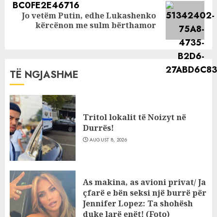
Jo vetëm Putin, edhe Lukashenko
Next
kërcënon me sulm bërthamor
post:
TË NGJASHME
Tritol lokalit të Noizyt në
Durrës!
AUGUST 8, 2026
As makina, as avioni privat/ Ja
çfarë e bën seksi një burrë për
Jennifer Lopez: Ta shohësh
duke larë enët! (Foto)