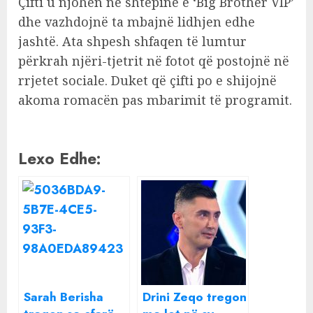
Çifti u njohën në shtëpinë e ‘Big Brother VIP’
dhe vazhdojnë ta mbajnë lidhjen edhe
jashtë. Ata shpesh shfaqen të lumtur
përkrah njëri-tjetrit në fotot që postojnë në
rrjetet sociale. Duket që çifti po e shijojnë
akoma romacën pas mbarimit të programit.
Lexo Edhe:
Sarah Berisha
Drini Zeqo tregon