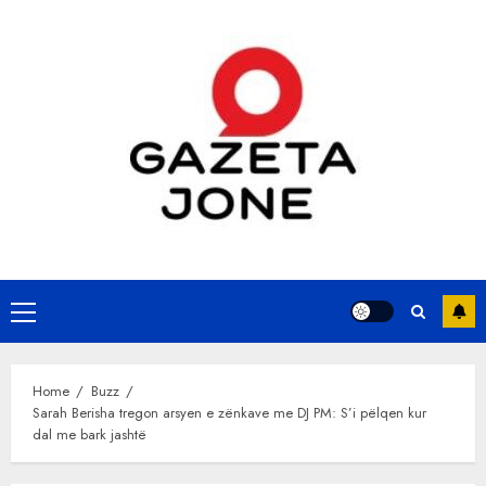
Skip
to
content
Primary
Menu
Home
Buzz
Sarah Berisha tregon arsyen e zënkave me DJ PM: S’i pëlqen kur
dal me bark jashtë