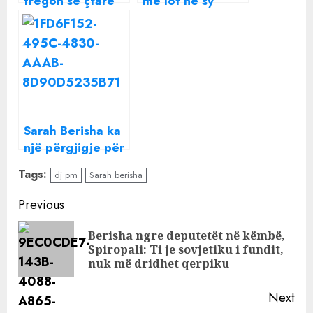
tregon se çfarë
me lot në sy
do të kishte bërë
arsyen që e
ndryshe në “BB
nxorri jashtë BBV
VIP”
Sarah Berisha ka
një përgjigje për
të gjithë ata që
Tags:
dj pm
Sarah berisha
dyshojnë te lidhja
e saj me Dj PM
Continue
Previous
Reading
Berisha ngre deputetët në këmbë,
Pre
Spiropali: Ti je sovjetiku i fundit,
pos
nuk më dridhet qerpiku
Next