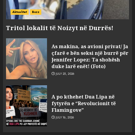
Aktualitet
Buzz
Tritol lokalit të Noizyt në Durrës!
As makina, as avioni privat/ Ja
çfarë e bën seksi një burrë për
Jennifer Lopez: Ta shohësh
duke larë enët! (Foto)
JULY 25, 2026
“Arkat e boshatisura i
mbushja me libra” – Banka e
A po kthehet Dua Lipa në
Shqipërisë në betejë për të
fytyrën e “Revolucionit të
kthyer 713 milionë lekët e
Flamingove”
grabitura nga dy ish-
3
JULY 16, 2026
punonjësit e vet
AUGUST 9, 2026