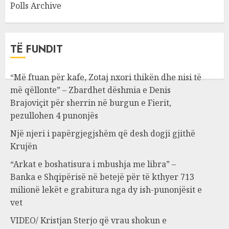
Polls Archive
TË FUNDIT
“Më ftuan për kafe, Zotaj nxori thikën dhe nisi të
më qëllonte” – Zbardhet dëshmia e Denis
Brajoviçit për sherrin në burgun e Fierit,
pezullohen 4 punonjës
Një njeri i papërgjegjshëm që desh dogji gjithë
Krujën
“Arkat e boshatisura i mbushja me libra” –
Banka e Shqipërisë në betejë për të kthyer 713
milionë lekët e grabitura nga dy ish-punonjësit e
vet
VIDEO/ Kristjan Sterjo që vrau shokun e