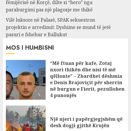
fëmijërisë në Korçë, dilte si “hero” nga
paraburgimi pas një plagosje me thikë
Vilë luksoze në Palasë, SPAK sekuestron
projektin e arredimit: Dyshime se mund të jetë
pasuri e fshehur e Ballukut
MOS I HUMBISNI
“Më ftuan për kafe, Zotaj
nxori thikën dhe nisi të më
qëllonte” – Zbardhet dëshmia
e Denis Brajoviçit për sherrin
në burgun e Fierit, pezullohen
4 punonjës
AUGUST 9, 2026
Një njeri i papërgjegjshëm që
desh dogji gjithë Krujën