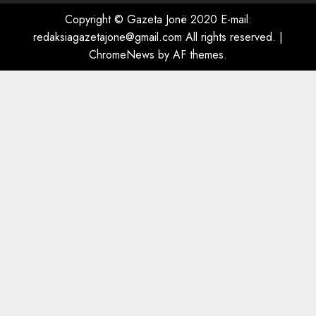
Ballukut
5
Copyright © Gazeta Jonë 2020 E-mail:
AUGUST 9, 2026
redaksiagazetajone@gmail.com All rights reserved.
|
ChromeNews
by AF themes.