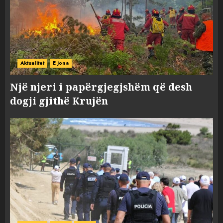
Aktualitet
E jona
Një njeri i papërgjegjshëm që desh
dogji gjithë Krujën