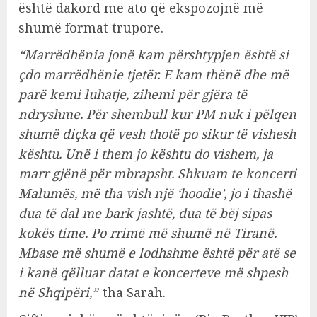
është dakord me ato që ekspozojnë më
shumë format trupore.
“Marrëdhënia jonë kam përshtypjen është si
çdo marrëdhënie tjetër. E kam thënë dhe më
parë kemi luhatje, zihemi për gjëra të
ndryshme. Për shembull kur PM nuk i pëlqen
shumë diçka që vesh thotë po sikur të vishesh
kështu. Unë i them jo kështu do vishem, ja
marr gjënë për mbrapsht. Shkuam te koncerti
Malumës, më tha vish një ‘hoodie’, jo i thashë
dua të dal me bark jashtë, dua të bëj sipas
kokës time. Po rrimë më shumë në Tiranë.
Mbase më shumë e lodhshme është për atë se
i kanë qëlluar datat e koncerteve më shpesh
në Shqipëri,”
-tha Sarah.