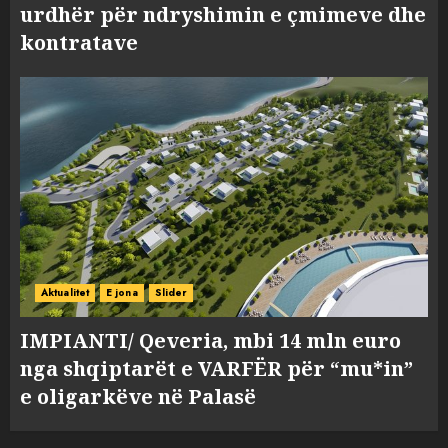
urdhër për ndryshimin e çmimeve dhe
kontratave
Aktualitet
E jona
Slider
IMPIANTI/ Qeveria, mbi 14 mln euro
nga shqiptarët e VARFËR për “mu*in”
e oligarkëve në Palasë