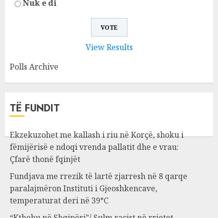
Nuk e di
View Results
Polls Archive
TË FUNDIT
Ekzekuzohet me kallash i riu në Korçë, shoku i
fëmijërisë e ndoqi vrenda pallatit dhe e vrau:
Çfarë thonë fqinjët
Fundjava me rrezik të lartë zjarresh në 8 qarqe
paralajmëron Instituti i Gjeoshkencave,
temperaturat deri në 39°C
“Kthehu në Shqipëri”/ Sulm racist në rrjetet