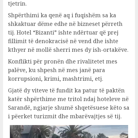
tjetrin.
Shpërthimi ka qenë aq i fuqishëm sa ka
shkaktuar dëme edhe në bizneset përreth
tij. Hotel “Bizanti” ishte ndërtuar që prej
fillimit të denokracisë në vend dhe ishte
kthyer në mollë sherri mes dy ish-ortakëve.
Konflikti për pronën dhe rivalitetet mes
palëve, ku shpesh në mes janë para
korrupsioni, krimi, mashtrimi, etj.
Gjatë dy viteve të fundit ka patur të paktën
katër shpërthime me tritol ndaj hoteleve në
Sarandë, ngjarje shumë shqetësuese këto sa
i pëerket turizmit dhe mbarëvajtjes së tij.