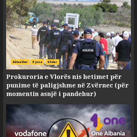
Aktualitet
E jona
Slider
Prokuroria e Vlorës nis hetimet për
punime të paligjshme në Zvërnec (për
momentin asnjë i pandehur)