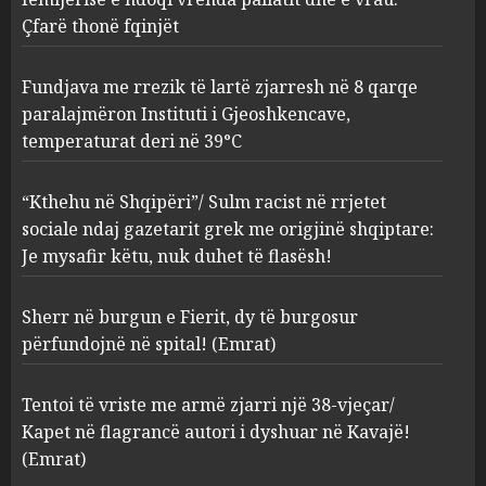
Gjeoshkencave, temperaturat
Çfarë thonë fqinjët
deri në 39°C
2
AUGUST 8, 2026
Fundjava me rrezik të lartë zjarresh në 8 qarqe
paralajmëron Instituti i Gjeoshkencave,
“Kthehu në Shqipëri”/ Sulm
temperaturat deri në 39°C
racist në rrjetet sociale ndaj
gazetarit grek me origjinë
shqiptare: Je mysafir këtu,
“Kthehu në Shqipëri”/ Sulm racist në rrjetet
nuk duhet të flasësh!
3
sociale ndaj gazetarit grek me origjinë shqiptare:
AUGUST 8, 2026
Je mysafir këtu, nuk duhet të flasësh!
Sherr në burgun e Fierit, dy të
Sherr në burgun e Fierit, dy të burgosur
burgosur përfundojnë në
spital! (Emrat)
përfundojnë në spital! (Emrat)
AUGUST 8, 2026
4
Tentoi të vriste me armë zjarri një 38-vjeçar/
Kapet në flagrancë autori i dyshuar në Kavajë!
Tentoi të vriste me armë
(Emrat)
zjarri një 38-vjeçar/ Kapet në