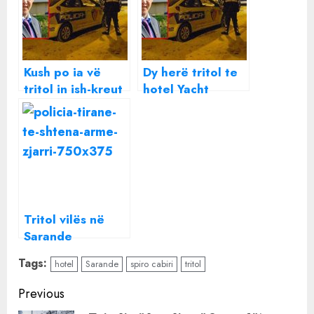
Kush po ia vë
Dy herë tritol te
tritol in ish-kreut
hotel Yacht
të fsdksh Mariel
Premium në
Murati në hotelin
Sarande , e
“Yacht Premium”
shkuara e
në Sarandë?
dyshimtë e
pronarit Mariel
Murati
Tritol vilës në
Sarande
Tags:
hotel
Sarande
spiro cabiri
tritol
Continue
Previous