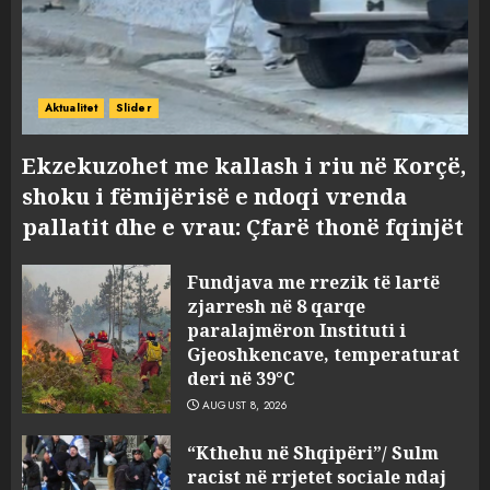
Aktualitet
Slider
Ekzekuzohet me kallash i riu në Korçë,
shoku i fëmijërisë e ndoqi vrenda
pallatit dhe e vrau: Çfarë thonë fqinjët
Fundjava me rrezik të lartë
zjarresh në 8 qarqe
paralajmëron Instituti i
Gjeoshkencave, temperaturat
deri në 39°C
AUGUST 8, 2026
“Kthehu në Shqipëri”/ Sulm
racist në rrjetet sociale ndaj