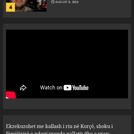
AUGUST 8, 2026
4
Tentoi të vriste me armë
zjarri një 38-vjeçar/ Kapet në
flagrancë autori i dyshuar në
Kavajë! (Emrat)
5
AUGUST 8, 2026
Ekzekuzohet me kallash i riu
në Korçë, shoku i fëmijërisë e
ndoqi vrenda pallatit dhe e
vrau: Çfarë thonë fqinjët
1
AUGUST 8, 2026
Fundjava me rrezik të lartë
Ekzekuzohet me kallash i riu në Korçë, shoku i
zjarresh në 8 qarqe
paralajmëron Instituti i
fëmijërisë e ndoqi vrenda pallatit dhe e vrau: