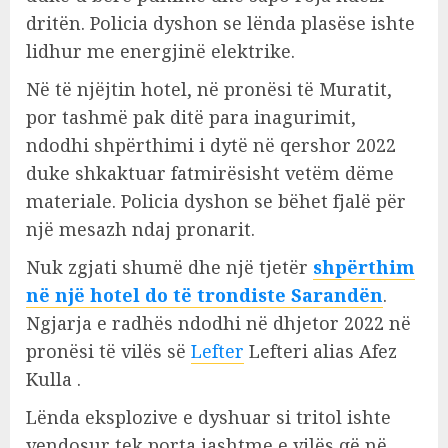
dritën. Policia dyshon se lënda plasëse ishte
lidhur me energjinë elektrike.
Në të njëjtin hotel, në pronësi të Muratit,
por tashmë pak ditë para inagurimit,
ndodhi shpërthimi i dytë në qershor 2022
duke shkaktuar fatmirësisht vetëm dëme
materiale. Policia dyshon se bëhet fjalë për
një mesazh ndaj pronarit.
Nuk zgjati shumë dhe një tjetër
shpërthim
në një hotel do të trondiste Sarandën
.
Ngjarja e radhës ndodhi në dhjetor 2022 në
pronësi të vilës së
Lefter
Lefteri alias Afez
Kulla .
Lënda eksplozive e dyshuar si tritol ishte
vendosur tek porta jashtme e vilës që në