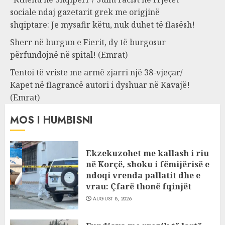
sociale ndaj gazetarit grek me origjinë
shqiptare: Je mysafir këtu, nuk duhet të flasësh!
Sherr në burgun e Fierit, dy të burgosur
përfundojnë në spital! (Emrat)
Tentoi të vriste me armë zjarri një 38-vjeçar/
Kapet në flagrancë autori i dyshuar në Kavajë!
(Emrat)
MOS I HUMBISNI
Ekzekuzohet me kallash i riu
në Korçë, shoku i fëmijërisë e
ndoqi vrenda pallatit dhe e
vrau: Çfarë thonë fqinjët
AUGUST 8, 2026