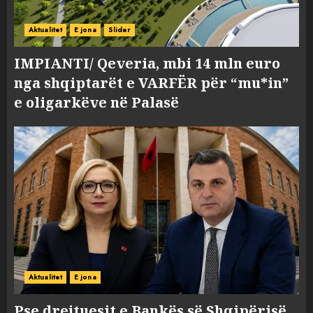
Aktualitet
E jona
Slider
IMPIANTI/ Qeveria, mbi 14 mln euro
nga shqiptarët e VARFËR për “mu*in”
e oligarkëve në Palasë
Aktualitet
E jona
Pse drejtuesit e Bankës së Shqipërisë