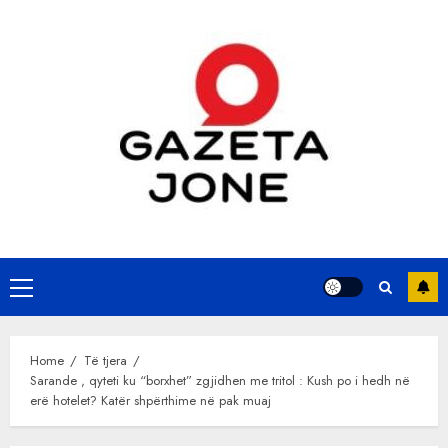
Skip
to
content
Primary
Menu
Home
Të tjera
Sarande , qyteti ku “borxhet” zgjidhen me tritol : Kush po i hedh në
erë hotelet? Katër shpërthime në pak muaj