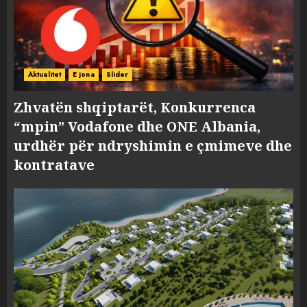
Aktualitet
E jona
Slider
Zhvatën shqiptarët, Konkurrenca
“mpin” Vodafone dhe ONE Albania,
urdhër për ndryshimin e çmimeve dhe
kontratave