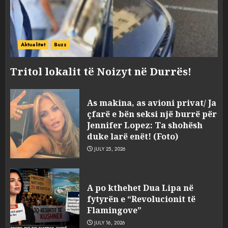
Aktualitet
Buzz
Tritol lokalit të Noizyt në Durrës!
As makina, as avioni privat/ Ja
çfarë e bën seksi një burrë për
Jennifer Lopez: Ta shohësh
duke larë enët! (Foto)
JULY 25, 2026
“Kthehu në Shqipëri”/ Sulm
racist në rrjetet sociale ndaj
A po kthehet Dua Lipa në
gazetarit grek me origjinë
fytyrën e “Revolucionit të
shqiptare: Je mysafir këtu,
Flamingove”
nuk duhet të flasësh!
3
JULY 16, 2026