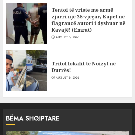
Tentoi të vriste me armë
zjarri një 38-vjeçar/ Kapet në
flagrancë autori i dyshuar në
Kavajë! (Emrat)
AUGUST 8, 2026
Tritol lokalit të Noizyt në
Durrës!
AUGUST 8, 2026
BËMA SHQIPTARE