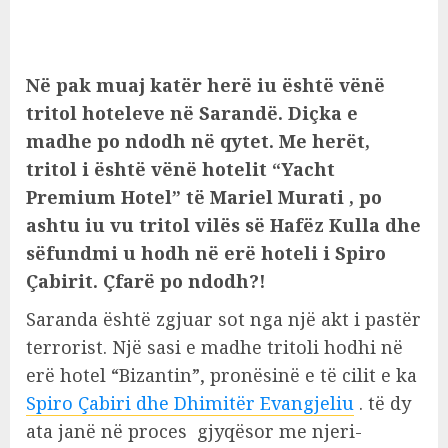
Në pak muaj katër herë iu është vënë
tritol hoteleve në Sarandë. Diçka e
madhe po ndodh në qytet. Me herët,
tritol i është vënë hotelit “Yacht
Premium Hotel” të Mariel Murati , po
ashtu iu vu tritol vilës së Hafëz Kulla dhe
sëfundmi u hodh në erë hoteli i Spiro
Çabirit. Çfarë po ndodh?!
Saranda është zgjuar sot nga një akt i pastër
terrorist. Një sasi e madhe tritoli hodhi në
erë hotel “Bizantin”, pronësinë e të cilit e ka
Spiro Çabiri dhe Dhimitër Evangjeliu
. të dy
ata janë në proces gjyqësor me njeri-