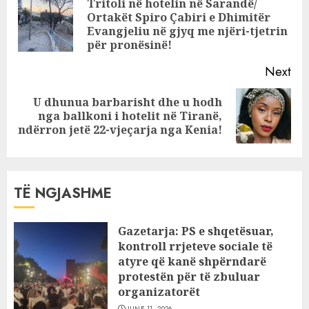
Reading
Tritoli në hotelin në Sarandë/
Ortakët Spiro Çabiri e Dhimitër
Pre
Evangjeliu në gjyq me njëri-tjetrin
pos
për pronësinë!
Next
U dhunua barbarisht dhe u hodh
Next
nga ballkoni i hotelit në Tiranë,
post:
ndërron jetë 22-vjeçarja nga Kenia!
TË NGJASHME
Gazetarja: PS e shqetësuar,
kontroll rrjeteve sociale të
atyre që kanë shpërndarë
protestën për të zbuluar
organizatorët
JUNE 11, 2026