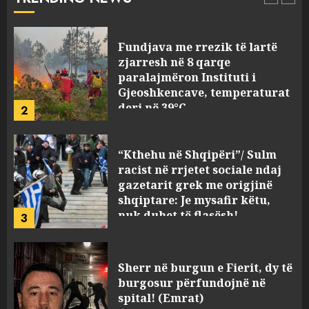
1
AUGUST 8, 2026
Fundjava me rrezik të lartë
zjarresh në 8 qarqe
paralajmëron Instituti i
Gjeoshkencave, temperaturat
deri në 39°C
2
AUGUST 8, 2026
“Kthehu në Shqipëri”/ Sulm
racist në rrjetet sociale ndaj
gazetarit grek me origjinë
shqiptare: Je mysafir këtu,
nuk duhet të flasësh!
3
AUGUST 8, 2026
Sherr në burgun e Fierit, dy të
burgosur përfundojnë në
spital! (Emrat)