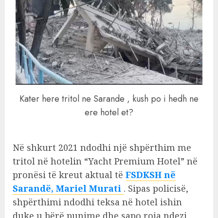
Kater here tritol ne Sarande , kush po i hedh ne
ere hotel et?
Në shkurt 2021 ndodhi një shpërthim me
tritol në hotelin “Yacht Premium Hotel” në
pronësi të kreut aktual të
FSDKSH në
Sarandë, Mariel Murati
. Sipas policisë,
shpërthimi ndodhi teksa në hotel ishin
duke u bërë punime dhe sapo roja ndezi