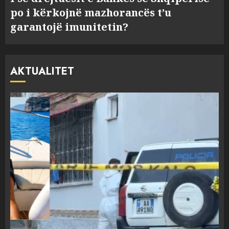
po i kërkojnë mazhorancës t’u
garantojë imunitetin?
AKTUALITET