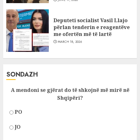
Deputeti socialist Vasil Llajo
përlan tenderin e reagentëve
me ofertën më të lartë
MARCH 18, 2026
SONDAZH
A mendoni se gjërat do të shkojnë më mirë në
Shqipëri?
PO
JO