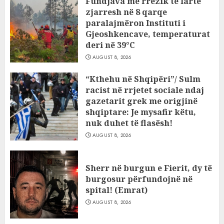
Fundjava me rrezik të lartë
zjarresh në 8 qarqe
paralajmëron Instituti i
Gjeoshkencave, temperaturat
deri në 39°C
AUGUST 8, 2026
“Kthehu në Shqipëri”/ Sulm
racist në rrjetet sociale ndaj
gazetarit grek me origjinë
shqiptare: Je mysafir këtu,
nuk duhet të flasësh!
AUGUST 8, 2026
Sherr në burgun e Fierit, dy të
burgosur përfundojnë në
spital! (Emrat)
AUGUST 8, 2026