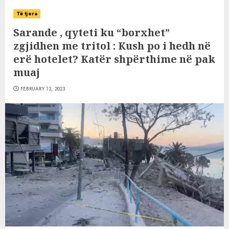
Të tjera
Sarande , qyteti ku “borxhet”
zgjidhen me tritol : Kush po i hedh në
erë hotelet? Katër shpërthime në pak
muaj
FEBRUARY 13, 2023