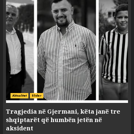
Aktualitet
Slider
Tragjedia në Gjermani, këta janë tre
shqiptarët që humbën jetën në
aksident