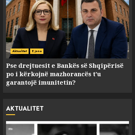
Aktualitet
E jona
Pse drejtuesit e Bankës së Shqipërisë
po i kërkojnë mazhorancës t’u
garantojë imunitetin?
AKTUALITET