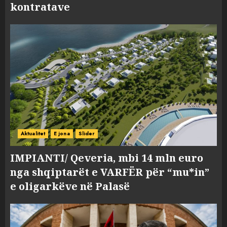
kontratave
Aktualitet
E jona
Slider
IMPIANTI/ Qeveria, mbi 14 mln euro
nga shqiptarët e VARFËR për “mu*in”
e oligarkëve në Palasë