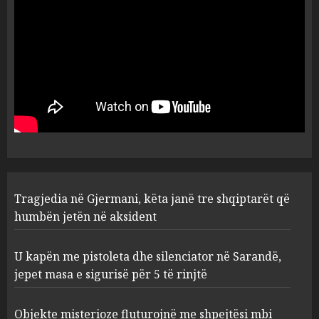
Flet dhe shoferi i kamionit me
të cilin u përplas makina e
5
viktimave
AUGUST 7, 2026
Tragjedia në Gjermani, këta
janë tre shqiptarët që humbën
jetën në aksident
AUGUST 8, 2026
1
U kapën me pistoleta dhe
Tragjedia në Gjermani, këta janë tre shqiptarët që
silenciator në Sarandë, jepet
humbën jetën në aksident
masa e sigurisë për 5 të rinjtë
AUGUST 8, 2026
2
U kapën me pistoleta dhe silenciator në Sarandë,
jepet masa e sigurisë për 5 të rinjtë
Objekte misterioze fluturojnë
me shpejtësi mbi lagje të
Objekte misterioze fluturojnë me shpejtësi mbi