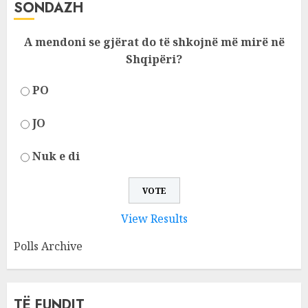
SONDAZH
A mendoni se gjërat do të shkojnë më mirë në
Shqipëri?
PO
JO
Nuk e di
View Results
Polls Archive
TË FUNDIT