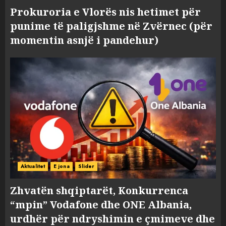
Prokuroria e Vlorës nis hetimet për
punime të paligjshme në Zvërnec (për
momentin asnjë i pandehur)
Aktualitet
E jona
Slider
Zhvatën shqiptarët, Konkurrenca
“mpin” Vodafone dhe ONE Albania,
urdhër për ndryshimin e çmimeve dhe