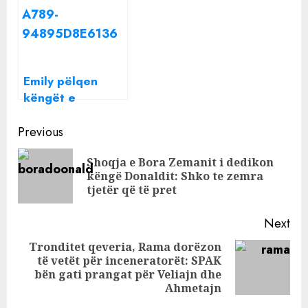
mesazhin që i
që Semi Jaupaj i
dërgoi Bes
dedikoi atij dhe
Kallaku: Është
Bora Zemanit
pak provokuese!
Emily pëlqen
këngët e
Donaldit, si
Continue
reagoi Iliri
Previous
Reading
Shoqja e Bora Zemanit i dedikon
Pre
këngë Donaldit: Shko te zemra
pos
tjetër që të pret
Next
Tronditet qeveria, Rama dorëzon
të vetët për inceneratorët: SPAK
Next
bën gati prangat për Veliajn dhe
post:
Ahmetajn