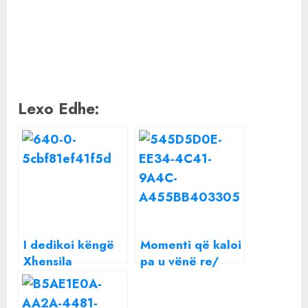
Lexo Edhe:
I dedikoi këngë
Momenti që kaloi
Xhensila
pa u vënë re/
Myrtezajt, artisti
Donald Veshaj
shqiptar tregon
këndon këngën