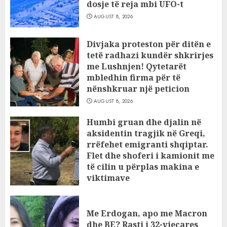
dosje të reja mbi UFO-t
AUGUST 8, 2026
Divjaka proteston për ditën e
tetë radhazi kundër shkrirjes
me Lushnjen! Qytetarët
mbledhin firma për të
nënshkruar një peticion
AUGUST 8, 2026
Humbi gruan dhe djalin në
aksidentin tragjik në Greqi,
rrëfehet emigranti shqiptar.
Flet dhe shoferi i kamionit me
të cilin u përplas makina e
viktimave
AUGUST 7, 2026
Me Erdogan, apo me Macron
dhe BE? Rasti i 32-vjeçares