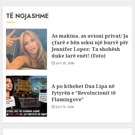
TË NGJASHME
As makina, as avioni privat/ Ja
çfarë e bën seksi një burrë për
Jennifer Lopez: Ta shohësh
duke larë enët! (Foto)
JULY 25, 2026
A po kthehet Dua Lipa në
fytyrën e “Revolucionit të
Flamingove”
JULY 16, 2026