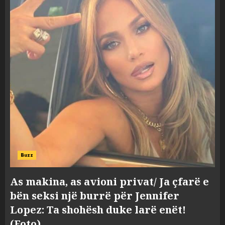
Buzz
As makina, as avioni privat/ Ja çfarë e
bën seksi një burrë për Jennifer
Lopez: Ta shohësh duke larë enët!
(Foto)