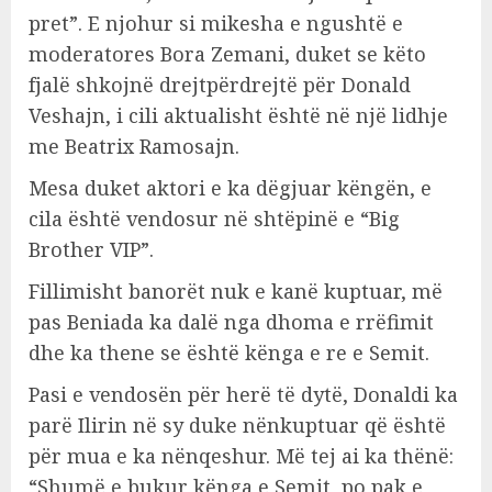
pret”. E njohur si mikesha e ngushtë e
moderatores Bora Zemani, duket se këto
fjalë shkojnë drejtpërdrejtë për Donald
Veshajn, i cili aktualisht është në një lidhje
me Beatrix Ramosajn.
Mesa duket aktori e ka dëgjuar këngën, e
cila është vendosur në shtëpinë e “Big
Brother VIP”.
Fillimisht banorët nuk e kanë kuptuar, më
pas Beniada ka dalë nga dhoma e rrëfimit
dhe ka thene se është kënga e re e Semit.
Pasi e vendosën për herë të dytë, Donaldi ka
parë Ilirin në sy duke nënkuptuar që është
për mua e ka nënqeshur. Më tej ai ka thënë:
“Shumë e bukur kënga e Semit, po pak e