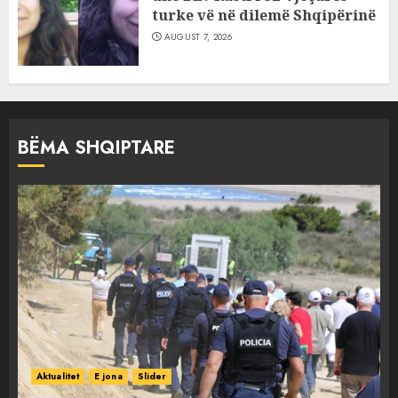
turke vë në dilemë Shqipërinë
AUGUST 7, 2026
BËMA SHQIPTARE
Aktualitet
E jona
Slider