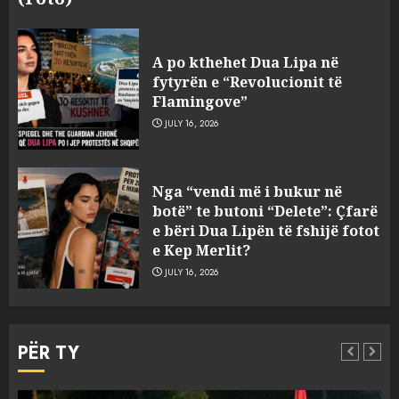
A po kthehet Dua Lipa në
fytyrën e “Revolucionit të
Flamingove”
JULY 16, 2026
Objekte misterioze fluturojnë
Nga “vendi më i bukur në
me shpejtësi mbi lagje të
botë” te butoni “Delete”: Çfarë
banuara, Pentagoni publikon
e bëri Dua Lipën të fshijë fotot
dosje të reja mbi UFO-t
e Kep Merlit?
3
AUGUST 8, 2026
JULY 16, 2026
Divjaka proteston për ditën e
tetë radhazi kundër shkrirjes
PËR TY
me Lushnjen! Qytetarët
mbledhin firma për të
nënshkruar një peticion
4