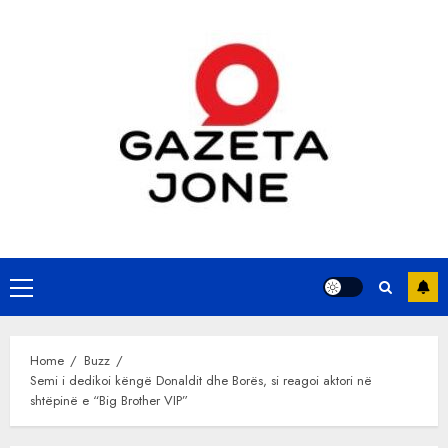
Skip
to
content
Primary
Menu
Home
Buzz
Semi i dedikoi këngë Donaldit dhe Borës, si reagoi aktori në
shtëpinë e “Big Brother VIP”