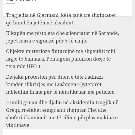
Tragjedia në Gjermani, këta janë tre shqiptarët
që humbën jetën në aksident
U kapën me pistoleta dhe silenciator në Sarandë,
jepet masa e sigurisë për 5 të rinjtë
Objekte misterioze fluturojnë me shpejtësi mbi
lagje të banuara, Pentagoni publikon dosje të
reja mbi UFO-t
Divjaka proteston për ditën e tetë radhazi
kundër shkrirjes me Lushnjen! Qytetarët
mbledhin firma për të nënshkruar një peticion
Humbi gruan dhe djalin në aksidentin tragjik në
Greqi, rrëfehet emigranti shqiptar. Flet dhe
shoferi i kamionit me të cilin u përplas makina e
viktimave