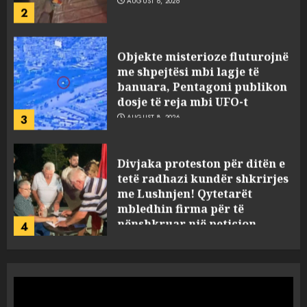
2
Objekte misterioze fluturojnë
me shpejtësi mbi lagje të
banuara, Pentagoni publikon
dosje të reja mbi UFO-t
3
AUGUST 8, 2026
Divjaka proteston për ditën e
tetë radhazi kundër shkrirjes
me Lushnjen! Qytetarët
mbledhin firma për të
nënshkruar një peticion
4
AUGUST 8, 2026
Humbi gruan dhe djalin në
aksidentin tragjik në Greqi,
rrëfehet emigranti shqiptar.