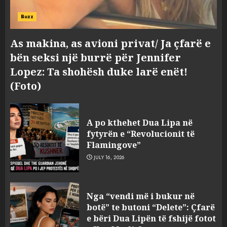
Buzz
As makina, as avioni privat/ Ja çfarë e
bën seksi një burrë për Jennifer
Lopez: Ta shohësh duke larë enët!
(Foto)
A po kthehet Dua Lipa në
fytyrën e “Revolucionit të
Flamingove”
JULY 16, 2026
Hakeruesi i Raiffeisen Bank,
Nga “vendi më i bukur në
Eglind Mançja punonte tek
botë” te butoni “Delete”: Çfarë
Kredo.al, vuri në Linkedin
e bëri Dua Lipën të fshijë fotot
foto të një personi tjetër