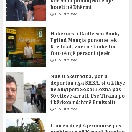
Kërcënoi punonjësit e një
hoteli në Dhërmi
AUGUST 7, 2026
Hakeruesi i Raiffeisen Bank,
Eglind Mançja punonte tek
Kredo.al, vuri në Linkedin
foto të një personi tjetër
AUGUST 7, 2026
Nuk u ekstradua, por u
deportua nga SHBA, si u kthye
në Shqipëri Sokol Hoxha pas
30 viteve arrati. Pse Tirana po
i kërkon ndihmë Brukselit
AUGUST 7, 2026
U nisën drejt Gjermanisë pas