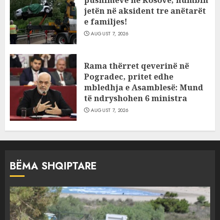
pushimeve në Kosovë, humbin
jetën në aksident tre anëtarët
e familjes!
AUGUST 7, 2026
Rama thërret qeverinë në
Pogradec, pritet edhe
mbledhja e Asamblesë: Mund
të ndryshohen 6 ministra
AUGUST 7, 2026
BËMA SHQIPTARE