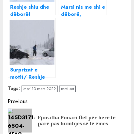
Reshje shiu dhe
Marsi nis me shi e
dëborë!
dëborë,
Parashikimi i
parashikimi i
motit për këtë
motit për sot
javë për të gjitha
qytetet
Surprizat e
motit/ Reshje
shiu në të gjithë
Tags:
Moti 10 mars 2022
moti sot
vendin, ja zonat
ku do bjerë
Continue
Previous
dëborë…
Reading
Fjoralba Ponari flet për herë të
Pre
parë pas humbjes së të ëmës
pos