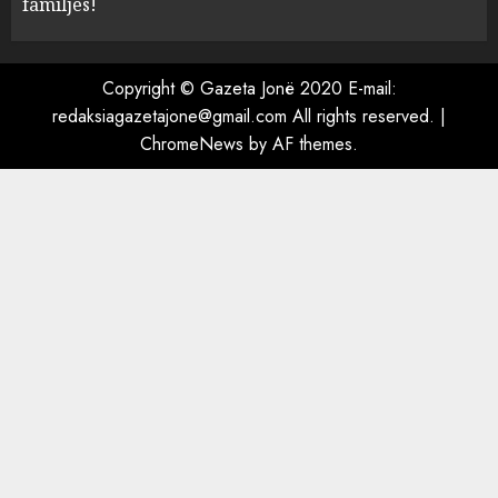
U nisën drejt Gjermanisë pas
familjes!
pushimeve në Kosovë, humbin
jetën në aksident tre anëtarët
e familjes!
Copyright © Gazeta Jonë 2020 E-mail:
5
AUGUST 7, 2026
redaksiagazetajone@gmail.com All rights reserved.
|
ChromeNews
by AF themes.