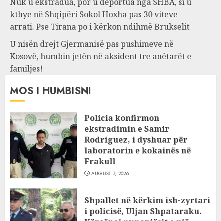
Nuk u ekstradua, por u deportua nga SHBA, si u
kthye në Shqipëri Sokol Hoxha pas 30 viteve
arrati. Pse Tirana po i kërkon ndihmë Brukselit
U nisën drejt Gjermanisë pas pushimeve në
Kosovë, humbin jetën në aksident tre anëtarët e
familjes!
MOS I HUMBISNI
Policia konfirmon
ekstradimin e Samir
Rodriguez, i dyshuar për
laboratorin e kokainës në
Frakull
AUGUST 7, 2026
Shpallet në kërkim ish-zyrtari
i policisë, Uljan Shpataraku.