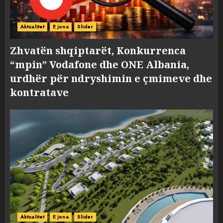
Aktualitet
E jona
Slider
Zhvatën shqiptarët, Konkurrenca
“mpin” Vodafone dhe ONE Albania,
urdhër për ndryshimin e çmimeve dhe
kontratave
Aktualitet
E jona
Slider