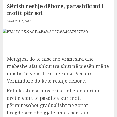
Sërish reshje dëbore, parashikimi i
motit për sot
MARCH 10, 2022
Mëngjesi do të nisë me vranësira dhe
rrebeshe afat shkurtra shiu në pjesën më të
madhe të vendit, ku në zonat Veriore-
Verilindore do ketë reshje dëbore.
Këto kushte atmosferike mbeten deri në
orët e vona të pasdites kur moti
përmirësohet gradualisht në zonat
bregdetare dhe gjatë natës përfshin