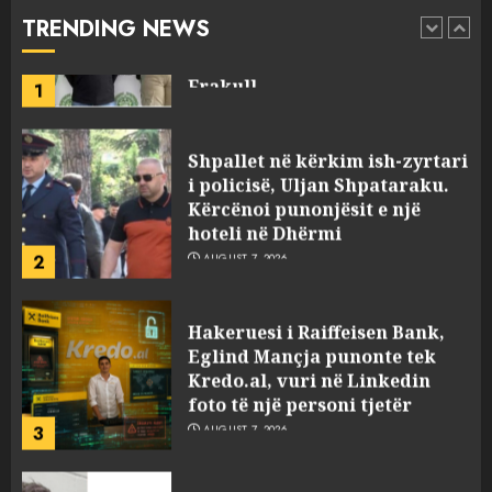
laboratorin e kokainës në
TRENDING NEWS
Frakull
1
AUGUST 7, 2026
Shpallet në kërkim ish-zyrtari
i policisë, Uljan Shpataraku.
Kërcënoi punonjësit e një
hoteli në Dhërmi
2
AUGUST 7, 2026
Hakeruesi i Raiffeisen Bank,
Eglind Mançja punonte tek
Kredo.al, vuri në Linkedin
foto të një personi tjetër
3
AUGUST 7, 2026
Nuk u ekstradua, por u
deportua nga SHBA, si u kthye