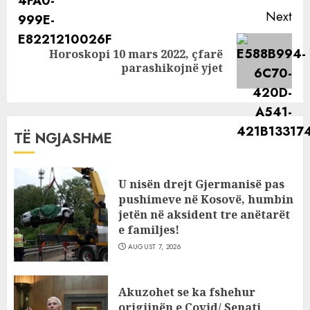
Next
Horoskopi 10 mars 2022, çfarë
Next
parashikojnë yjet
post:
TË NGJASHME
U nisën drejt Gjermanisë pas
pushimeve në Kosovë, humbin
jetën në aksident tre anëtarët
e familjes!
AUGUST 7, 2026
Akuzohet se ka fshehur
origjinën e Covid/ Senati