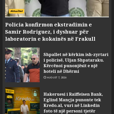
Aktualitet
Policia konfirmon ekstradimin e
Samir Rodriguez, i dyshuar për
laboratorin e kokainës në Frakull
Shpallet në kërkim ish-zyrtari
i policisë, Uljan Shpataraku.
Kërcënoi punonjësit e një
hoteli në Dhërmi
AUGUST 7, 2026
Hakeruesi i Raiffeisen Bank,
Eglind Mançja punonte tek
Kredo.al, vuri në Linkedin
foto të një personi tjetër