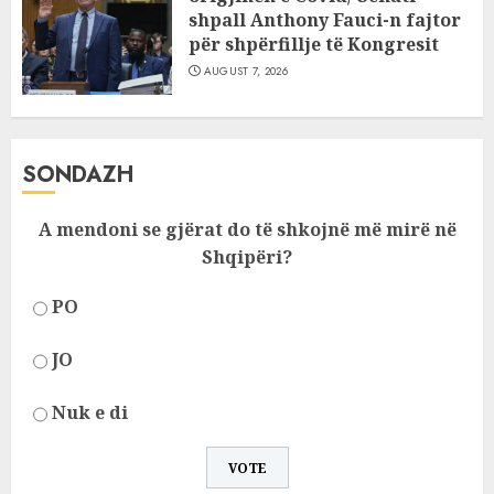
shpall Anthony Fauci-n fajtor
për shpërfillje të Kongresit
AUGUST 7, 2026
SONDAZH
A mendoni se gjërat do të shkojnë më mirë në
Shqipëri?
PO
JO
Nuk e di