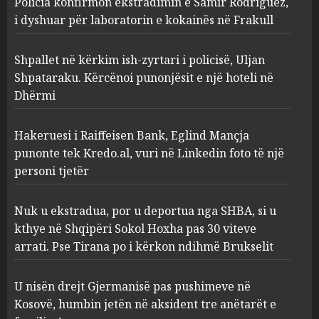
Policia konfirmon ekstradimin e Samir Rodriguez,
i policisë, Uljan Shpataraku.
Kërcënoi punonjësit e një
i dyshuar për laboratorin e kokainës në Frakull
hoteli në Dhërmi
2
AUGUST 7, 2026
Shpallet në kërkim ish-zyrtari i policisë, Uljan
Shpataraku. Kërcënoi punonjësit e një hoteli në
Dhërmi
Hakeruesi i Raiffeisen Bank,
Eglind Mançja punonte tek
Kredo.al, vuri në Linkedin
Hakeruesi i Raiffeisen Bank, Eglind Mançja
foto të një personi tjetër
punonte tek Kredo.al, vuri në Linkedin foto të një
3
AUGUST 7, 2026
personi tjetër
Nuk u ekstradua, por u
Nuk u ekstradua, por u deportua nga SHBA, si u
deportua nga SHBA, si u kthye
kthye në Shqipëri Sokol Hoxha pas 30 viteve
në Shqipëri Sokol Hoxha pas
arrati. Pse Tirana po i kërkon ndihmë Brukselit
30 viteve arrati. Pse Tirana po
i kërkon ndihmë Brukselit
4
U nisën drejt Gjermanisë pas pushimeve në
AUGUST 7, 2026
Kosovë, humbin jetën në aksident tre anëtarët e