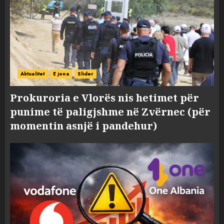
Aktualitet
E jona
Slider
Prokuroria e Vlorës nis hetimet për
punime të paligjshme në Zvërnec (për
momentin asnjë i pandehur)