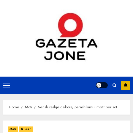
Skip
to
content
Primary
Menu
Home
Moti
Sërish reshje dëbore, parashikimi i motit për sot
Moti
Slider