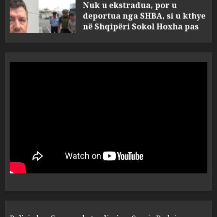
në Shqipëri Sokol Hoxha pas
30 viteve arrati. Pse Tirana po
i kërkon ndihmë Brukselit
4
AUGUST 7, 2026
U nisën drejt Gjermanisë pas
pushimeve në Kosovë, humbin
jetën në aksident tre anëtarët
e familjes!
5
AUGUST 7, 2026
Policia konfirmon
ekstradimin e Samir
Rodriguez, i dyshuar për
laboratorin e kokainës në
Frakull
1
AUGUST 7, 2026
Shpallet në kërkim ish-zyrtari