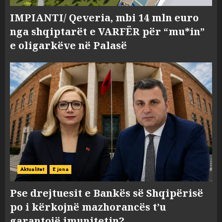
IMPIANTI/ Qeveria, mbi 14 mln euro
nga shqiptarët e VARFËR për “mu*in”
e oligarkëve në Palasë
Aktualitet
E jona
Pse drejtuesit e Bankës së Shqipërisë
po i kërkojnë mazhorancës t’u
garantojë imunitetin?